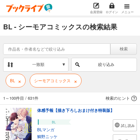
会員登録
ログイン
メニュー
BL - シーモアコミックスの検索結果
検索
一致順
絞り込み
×
×
BL
シーモアコミックス
1～100件目
/
631件
検索のヒント
体感予報【描き下ろしおまけ付き特装版】
BL
試し読み
BLマンガ
鯛野ニッケ