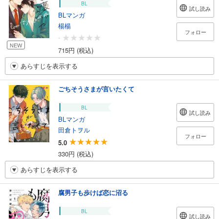
BL
試し読み
BLマンガ
楊楊
フォロー
-
NEW
715円 (税込)
あらすじを表示する
ごちそうさまが言いたくて
BL
試し読み
BLマンガ
田倉トヲル
フォロー
5.0
330円 (税込)
あらすじを表示する
腐男子も歩けば恋に沼る
BL
試し読み