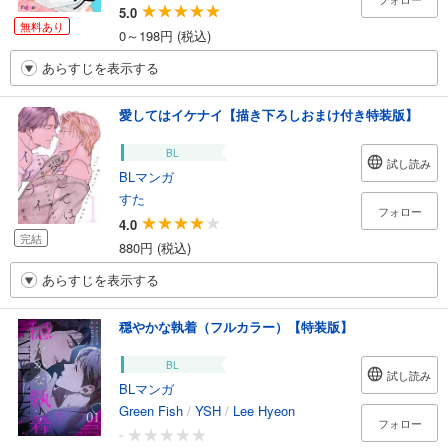
5.0
無料あり
0～198円 (税込)
あらすじを表示する
愛してはイケナイ【描き下ろしおまけ付き特装版】
BL
試し読み
BLマンガ
すた
フォロー
4.0
完結
880円 (税込)
あらすじを表示する
穏やかな執着（フルカラー）【特装版】
BL
試し読み
BLマンガ
Green Fish
/
YSH
/
Lee Hyeon
フォロー
-