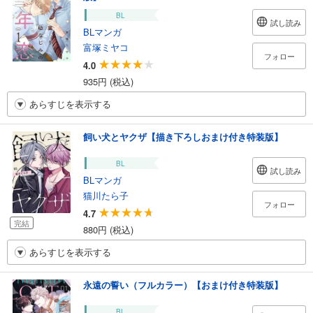
BL
試し読み
BLマンガ
富塚ミヤコ
フォロー
4.0
935円 (税込)
あらすじを表示する
飼い犬とヤクザ【描き下ろしおまけ付き特装版】
BL
試し読み
BLマンガ
猫川たら子
フォロー
4.7
完結
880円 (税込)
あらすじを表示する
永遠の誓い（フルカラー）【おまけ付き特装版】
BL