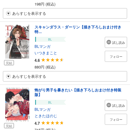
198円 (税込)
あらすじを表示する
スキャンダラス・ダーリン【描き下ろしおまけ付き
特...
BL
試し読み
BLマンガ
いつきまこと
フォロー
4.6
完結
880円 (税込)
あらすじを表示する
怖がり男子を暴きたい【描き下ろしおまけ付き特装
版】
BL
試し読み
BLマンガ
ときたほのじ
フォロー
4.7
完結
715円 (税込)