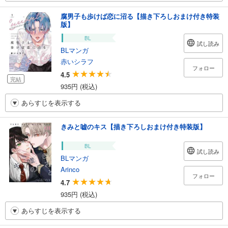
腐男子も歩けば恋に沼る【描き下ろしおまけ付き特装
版】
BL
試し読み
BLマンガ
赤いシラフ
フォロー
4.5
完結
935円 (税込)
あらすじを表示する
きみと嘘のキス【描き下ろしおまけ付き特装版】
BL
試し読み
BLマンガ
Arinco
フォロー
4.7
935円 (税込)
あらすじを表示する