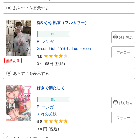
あらすじを表示する
穏やかな執着（フルカラー）
BL
試し読み
BLマンガ
Green Fish
/
YSH
/
Lee Hyeon
フォロー
4.0
無料あり
0～198円 (税込)
あらすじを表示する
好きで満たして
BL
試し読み
BLマンガ
くれの又秋
フォロー
4.8
330円 (税込)