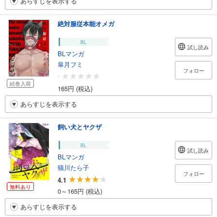
あらすじを表示する
絶対服従本能オメガ
BL
試し読み
BLマンガ
皐月フミ
フォロー
-
続巻入荷
165円 (税込)
あらすじを表示する
飼い犬とヤクザ
BL
試し読み
BLマンガ
猫川たら子
フォロー
4.1
無料あり
0～165円 (税込)
あらすじを表示する