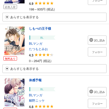
フォロー
4.9
続巻入荷
198～935円 (税込)
あらすじを表示する
しもべの王子様
BL
試し読み
BLマンガ
たつもとみお
フォロー
4.3
無料あり
0～264円 (税込)
あらすじを表示する
体感予報
BL
試し読み
BLマンガ
鯛野ニッケ
フォロー
4.8