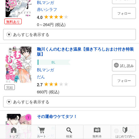
BLマンガ
赤いシラフ
フォロー
4.0
無料あり
0～264円 (税込)
あらすじを表示する
鞠川くんのむきむき温泉【描き下ろしおまけ付き特装
版】
BL
試し読み
BLマンガ
だん
フォロー
2.7
完結
660円 (税込)
あらすじを表示する
その運命ウケてタツ！
BL
試し読み
BLマンガ
トップ
カート
検索
無料本
はじめての方へ