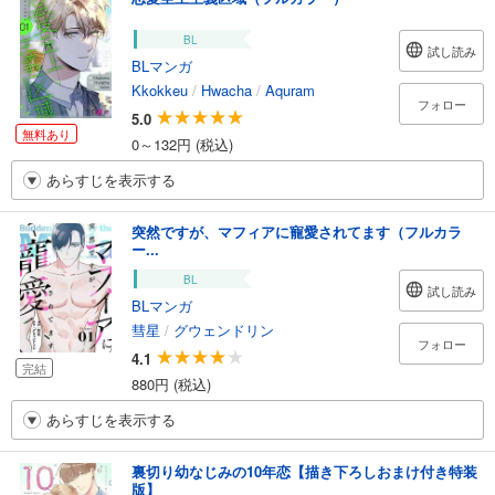
BL
試し読み
BLマンガ
Kkokkeu
/
Hwacha
/
Aquram
フォロー
5.0
無料あり
0～132円 (税込)
あらすじを表示する
突然ですが、マフィアに寵愛されてます（フルカラ
ー...
BL
試し読み
BLマンガ
彗星
/
グウェンドリン
フォロー
4.1
完結
880円 (税込)
あらすじを表示する
裏切り幼なじみの10年恋【描き下ろしおまけ付き特装
版】