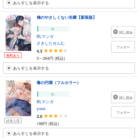
あらすじを表示する
俺のやさしくない先輩【新装版】
BL
試し読み
BLマンガ
さきしたせんむ
フォロー
4.3
無料あり
0～264円 (税込)
あらすじを表示する
毒の円環（フルカラー）
BL
試し読み
BLマンガ
yusa
フォロー
3.0
続巻入荷
198円 (税込)
あらすじを表示する