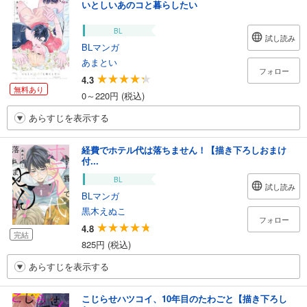
いとしいあのコと暮らしたい
BL
試し読み
BLマンガ
あまとい
フォロー
4.3
無料あり
0～220円 (税込)
あらすじを表示する
経費でホテル代は落ちません！【描き下ろしおまけ
付...
BL
試し読み
BLマンガ
黒木えぬこ
フォロー
4.8
完結
825円 (税込)
あらすじを表示する
こじらせハツコイ、10年目のたわごと【描き下ろし