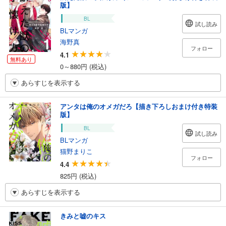
版】
BL
試し読み
BLマンガ
海野真
フォロー
4.1
無料あり
0～880円 (税込)
あらすじを表示する
アンタは俺のオメガだろ【描き下ろしおまけ付き特装
版】
BL
試し読み
BLマンガ
猫野まりこ
フォロー
4.4
825円 (税込)
あらすじを表示する
きみと嘘のキス