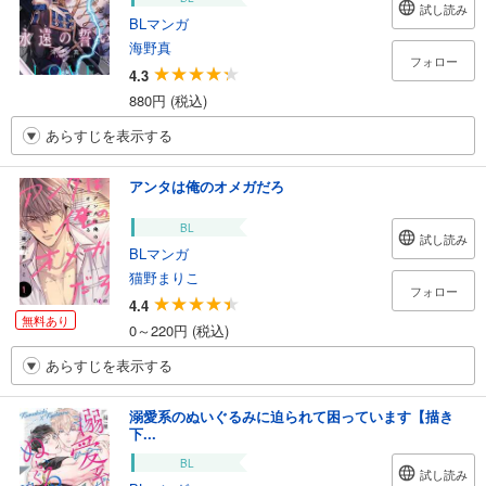
試し読み
BLマンガ
海野真
フォロー
4.3
880円 (税込)
あらすじを表示する
アンタは俺のオメガだろ
BL
試し読み
BLマンガ
猫野まりこ
フォロー
4.4
無料あり
0～220円 (税込)
あらすじを表示する
溺愛系のぬいぐるみに迫られて困っています【描き
下...
BL
試し読み