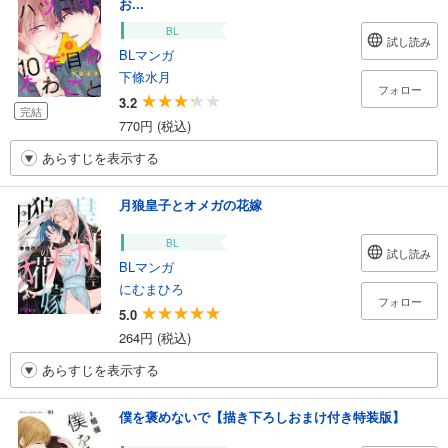
お...
BL
試し読み
BLマンガ
下條水月
フォロー
3.2
完結
770円 (税込)
あらすじを表示する
月狼皇子とオメガの花嫁
BL
試し読み
BLマンガ
にむまひろ
フォロー
5.0
264円 (税込)
あらすじを表示する
僕を褒めないで【描き下ろしおまけ付き特装版】