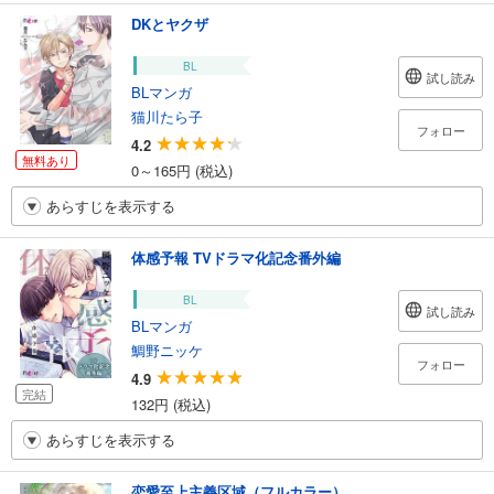
DKとヤクザ
BL
試し読み
BLマンガ
猫川たら子
フォロー
4.2
無料あり
0～165円 (税込)
あらすじを表示する
体感予報 TVドラマ化記念番外編
BL
試し読み
BLマンガ
鯛野ニッケ
フォロー
4.9
完結
132円 (税込)
あらすじを表示する
恋愛至上主義区域（フルカラー）