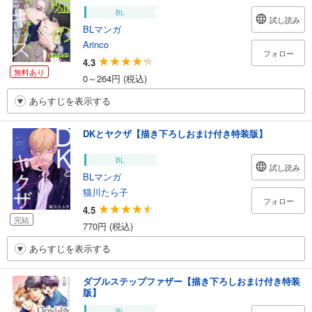
BL
試し読み
BLマンガ
Arinco
フォロー
4.3
無料あり
0～264円 (税込)
あらすじを表示する
DKとヤクザ【描き下ろしおまけ付き特装版】
BL
試し読み
BLマンガ
猫川たら子
フォロー
4.5
完結
770円 (税込)
あらすじを表示する
ダブルステップファザー【描き下ろしおまけ付き特装
版】
BL