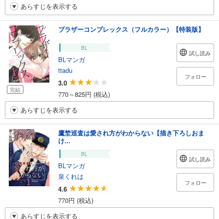
あらすじを表示する
ブラザーコンプレックス（フルカラー）【特装版】
BL
試し読み
BLマンガ
ttadu
フォロー
3.0
完結
770～825円 (税込)
あらすじを表示する
鷹埜巡査は愛され方がわからない【描き下ろしおま
け...
BL
試し読み
BLマンガ
泉くれは
フォロー
4.6
770円 (税込)
あらすじを表示する