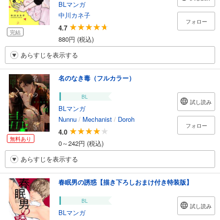
BLマンガ
中川カネ子
フォロー
4.7
完結
880円 (税込)
あらすじを表示する
名のなき毒（フルカラー）
BL
試し読み
BLマンガ
Nunnu
/
Mechanist
/
Doroh
フォロー
4.0
無料あり
0～242円 (税込)
あらすじを表示する
春眠男の誘惑【描き下ろしおまけ付き特装版】
BL
試し読み
BLマンガ