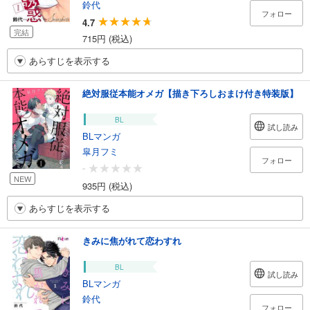
鈴代
フォロー
4.7
完結
715円 (税込)
あらすじを表示する
絶対服従本能オメガ【描き下ろしおまけ付き特装版】
BL
試し読み
BLマンガ
皐月フミ
フォロー
-
NEW
935円 (税込)
あらすじを表示する
きみに焦がれて恋わすれ
BL
試し読み
BLマンガ
鈴代
フォロー