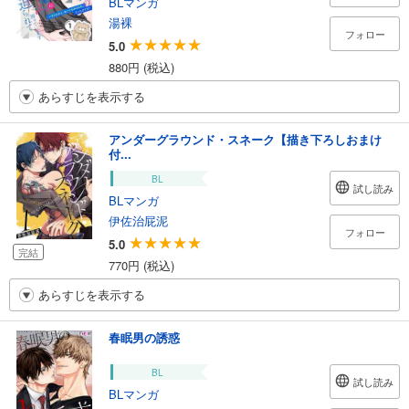
BLマンガ
湯裸
フォロー
5.0
880円 (税込)
あらすじを表示する
アンダーグラウンド・スネーク【描き下ろしおまけ
付...
BL
試し読み
BLマンガ
伊佐治屁泥
フォロー
5.0
完結
770円 (税込)
あらすじを表示する
春眠男の誘惑
BL
試し読み
BLマンガ