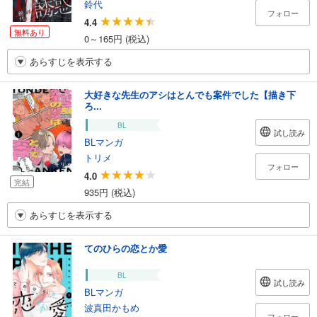
鈴代
フォロー
4.4
無料あり
0～165円 (税込)
あらすじを表示する
大好きな先生のアシはとんでも案件でした【描き下
ろ...
BL
試し読み
BLマンガ
トリメ
フォロー
4.0
完結
935円 (税込)
あらすじを表示する
てのひらの恋とか愛
BL
試し読み
BLマンガ
波真田かもめ
フォロー