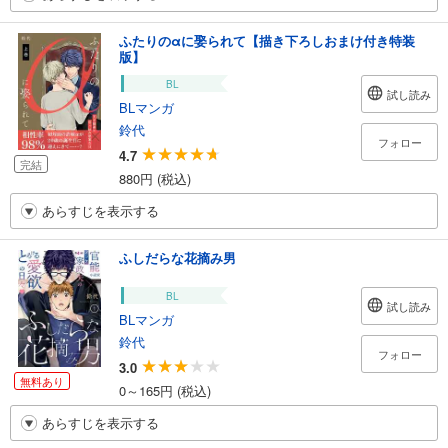
ふたりのαに娶られて【描き下ろしおまけ付き特装
版】
BL
試し読み
BLマンガ
鈴代
フォロー
4.7
完結
880円 (税込)
あらすじを表示する
ふしだらな花摘み男
BL
試し読み
BLマンガ
鈴代
フォロー
3.0
無料あり
0～165円 (税込)
あらすじを表示する