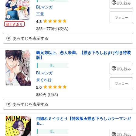
試し読み
BLマンガ
三並
フォロー
4.8
値引きあり
385～770円 (税込)
あらすじを表示する
義兄弟以上、恋人未満。【描き下ろしおまけ付き特装
版】
BL
試し読み
BLマンガ
泉くれは
フォロー
5.0
880円 (税込)
あらすじを表示する
自惚れミイラとり【特装版★描き下ろしカラーマンガ
＆...
BL
試し読み