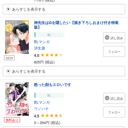
あらすじを表示する
神先生はΩを隠したい【描き下ろしおまけ付き特装
版】
BL
試し読み
BLマンガ
汐生遊
フォロー
4.0
NEW
825円 (税込)
あらすじを表示する
怒った顔もエロいです
BL
試し読み
BLマンガ
ウノハナ
フォロー
4.5
無料あり
0～264円 (税込)