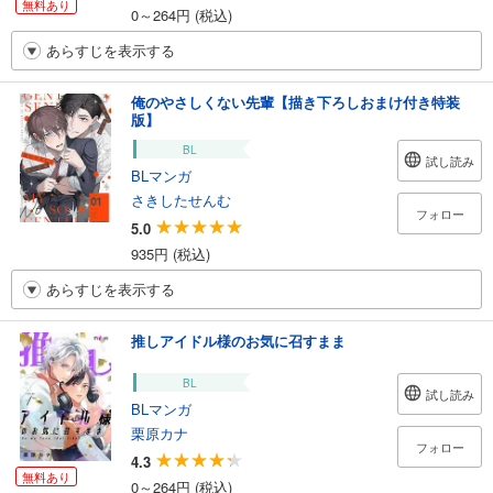
無料あり
0～264円 (税込)
あらすじを表示する
俺のやさしくない先輩【描き下ろしおまけ付き特装
版】
BL
試し読み
BLマンガ
さきしたせんむ
フォロー
5.0
935円 (税込)
あらすじを表示する
推しアイドル様のお気に召すまま
BL
試し読み
BLマンガ
栗原カナ
フォロー
4.3
無料あり
0～264円 (税込)