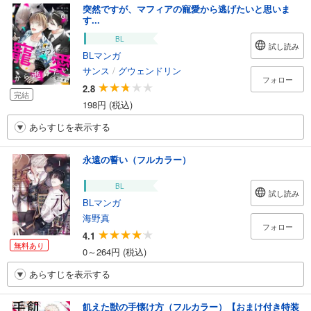
突然ですが、マフィアの寵愛から逃げたいと思いま
す...
BL
試し読み
BLマンガ
サンス
/
グウェンドリン
フォロー
2.8
完結
198円 (税込)
あらすじを表示する
永遠の誓い（フルカラー）
BL
試し読み
BLマンガ
海野真
フォロー
4.1
無料あり
0～264円 (税込)
あらすじを表示する
飢えた獣の手懐け方（フルカラー）【おまけ付き特装