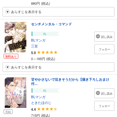
880円 (税込)
あらすじを表示する
センチメンタル・コマンド
BL
試し読み
BLマンガ
三並
フォロー
5.0
無料あり
0～165円 (税込)
あらすじを表示する
甘やかさないで泣きそうだから【描き下ろしおまけ
付...
BL
試し読み
BLマンガ
ときたほのじ
フォロー
4.4
完結
715円 (税込)