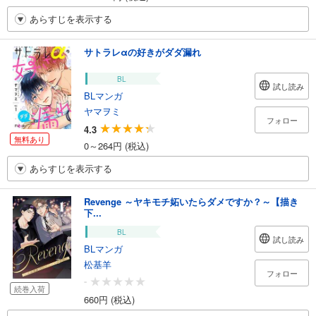
あらすじを表示する
サトラレαの好きがダダ漏れ
BL
試し読み
BLマンガ
ヤマヲミ
フォロー
4.3
無料あり
0～264円 (税込)
あらすじを表示する
Revenge ～ヤキモチ妬いたらダメですか？～【描き
下...
BL
試し読み
BLマンガ
松基羊
フォロー
-
続巻入荷
660円 (税込)