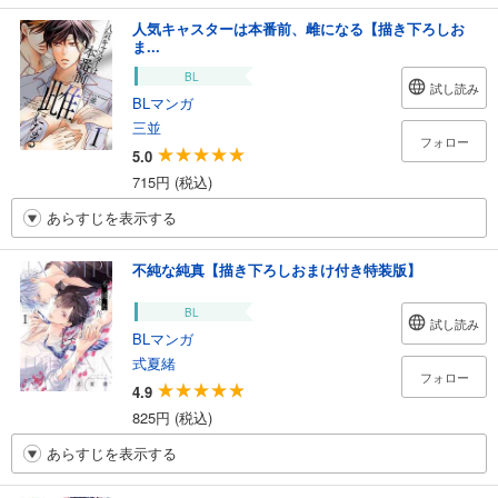
人気キャスターは本番前、雌になる【描き下ろしお
ま...
BL
試し読み
BLマンガ
三並
フォロー
5.0
715円 (税込)
あらすじを表示する
不純な純真【描き下ろしおまけ付き特装版】
BL
試し読み
BLマンガ
式夏緒
フォロー
4.9
825円 (税込)
あらすじを表示する