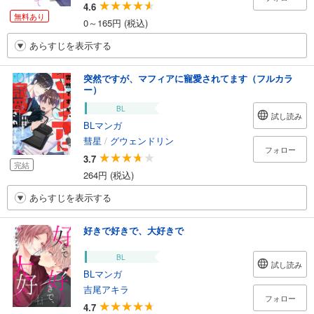
4.6
無料あり
0～165円 (税込)
あらすじを表示する
突然ですが、マフィアに寵愛されてます（フルカラ
ー）
BL
試し読み
BLマンガ
彗星
/
グウェンドリン
フォロー
3.7
完結
264円 (税込)
あらすじを表示する
好きで好きで、大好きで
BL
試し読み
BLマンガ
吉尾アキラ
フォロー
4.7