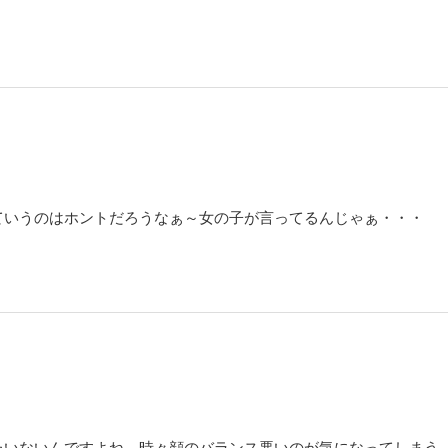
ていうのはホントだろうなぁ～女の子が言ってるんじゃぁ・・・
たいないんですよね。時々顔のバランス悪いのが気になってしまう