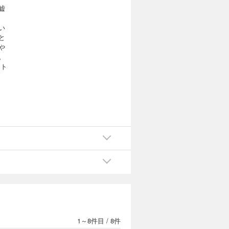
嘘
い
と
や
。
スト
1～8件目
/
8件