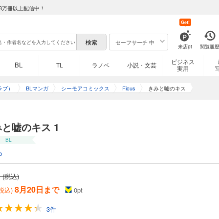
8万冊以上配信中！
Get!
セーフサーチ 中
来店pt
閲覧履
ビジネス
BL
TL
ラノベ
小説・文芸
実用
ラブ）
BLマンガ
シーモアコミックス
Ficus
きみと嘘のキス
と嘘のキス 1
BL
o
 (税込)
8月20日まで
(税込)
0
pt
3件