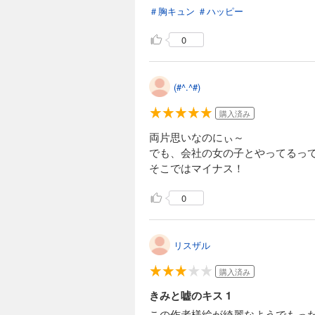
＃胸キュン
＃ハッピー
0
(#^.^#)
購入済み
両片思いなのにぃ～
でも、会社の女の子とやってるっ
そこではマイナス！
0
リスザル
購入済み
きみと嘘のキス 1
この作者様絵が綺麗なようでもっ