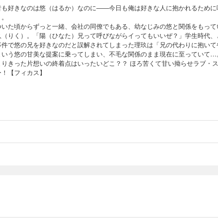
昔も好きなのは悠（はるか）なのに――今日も俺は好きな人に抱かれるために
く。
ついた頃からずっと一緒、会社の同僚でもある、幼なじみの悠と関係をもって
玖（りく）。「陽（ひなた）兄って呼びながらイってもいいぜ？」学生時代、
事件で悠の兄を好きなのだと誤解されてしまった理玖は「兄の代わりに抱いて
という悠の甘美な提案に乗ってしまい、不毛な関係のまま現在に至っていて…
まりきった片想いの終着点はいったいどこ？？ ほろ苦くて甘い拗らせラブ・
ー！【フィカス】