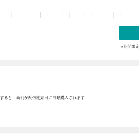
1
・
・
・
・
・
・
・
・
・
※期間限
すると、新刊が配信開始日に自動購入されます