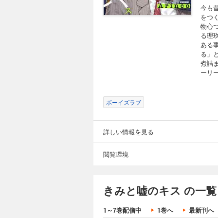
今も
をつ
物心
る理
ある
る」
煮詰
ーリ
ボーイズラブ
詳しい情報を見る
閲覧環境
きみと嘘のキス の一覧
1～7巻配信中
1巻へ
最新刊へ