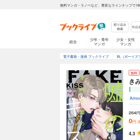
無料マンガ・ラノベなど、豊富なラインナップで18
絞り込み
検索
少年・青年
少女・女性
総合
マンガ
マンガ
電子書籍・漫画 ブックライブ
BL（ボーイズ
無料
きみ
Arinc
264
円
0
円 
4.3