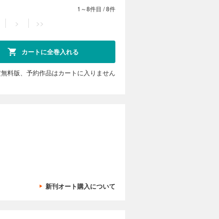
1～8件目
/
8件
>
>>
カートに全巻入れる
定無料版、予約作品はカートに入りません
新刊オート購入について