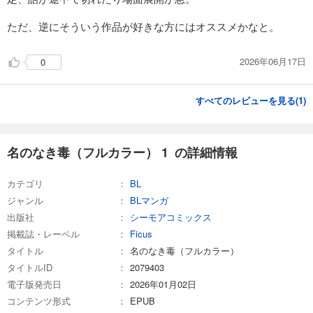
名のなき毒（フルカラー） 16
ただ、逆にそういう作品が好きな方にはオススメかなと。
242
円 (税込)
カート
2026年06月17日
0
試し読み
あらすじを表示する
すべてのレビューを見る(
1
)
名のなき毒（フルカラー） 17
242
円 (税込)
カート
名のなき毒（フルカラー） 1 の詳細情報
試し読み
カテゴリ
BL
あらすじを表示する
ジャンル
BLマンガ
名のなき毒（フルカラー） 18
出版社
シーモアコミックス
242
掲載誌・レーベル
Ficus
円 (税込)
カート
タイトル
名のなき毒（フルカラー）
タイトルID
2079403
試し読み
電子版発売日
2026年01月02日
あらすじを表示する
コンテンツ形式
EPUB