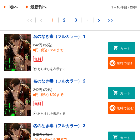
1巻へ
最新刊へ
1～10件目
/
26件
<<
<
1
2
3
・
>
>>
名のなき毒（フルカラー） 1
242円 (税込)
カート
円 (税込)
8/20まで
0
無料
無料で読む
あらすじを表示する
名のなき毒（フルカラー） 2
242円 (税込)
カート
円 (税込)
8/20まで
0
無料
無料で読む
あらすじを表示する
名のなき毒（フルカラー） 3
242円 (税込)
カート
円 (税込)
8/20まで
121