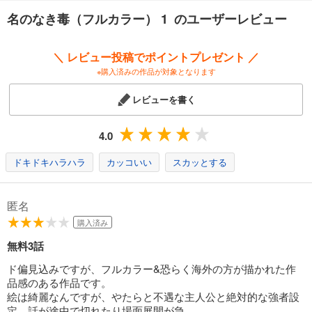
あらすじを表示する
名のなき毒（フルカラー） 1 のユーザーレビュー
名のなき毒（フルカラー） 13
242
円 (税込)
＼ レビュー投稿でポイントプレゼント ／
カート
※購入済みの作品が対象となります
試し読み
レビューを書く
あらすじを表示する
名のなき毒（フルカラー） 14
4.0
242
円 (税込)
カート
ドキドキハラハラ
カッコいい
スカッとする
試し読み
あらすじを表示する
匿名
購入済み
名のなき毒（フルカラー） 15
無料3話
242
円 (税込)
カート
ド偏見込みですが、フルカラー&恐らく海外の方が描かれた作
品感のある作品です。
試し読み
絵は綺麗なんですが、やたらと不遇な主人公と絶対的な強者設
あらすじを表示する
定、話が途中で切れたり場面展開が急。