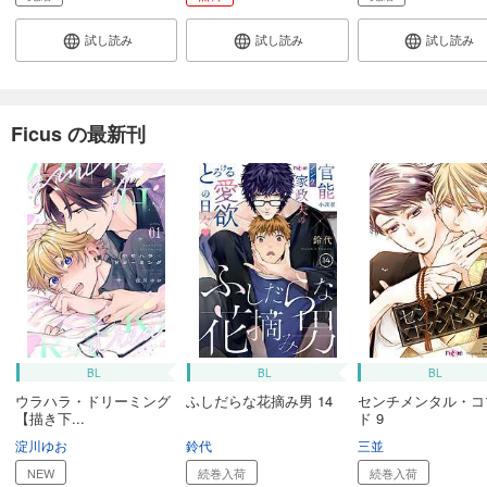
9/4入荷
試し読み
試し読み
試し読み
あらすじを表示する
名のなき毒（フルカラー） 26
Ficus の最新刊
242
円 (税込)
購入予約
9/18入荷
あらすじを表示する
BL
BL
BL
ウラハラ・ドリーミング
ふしだらな花摘み男 14
センチメンタル・コ
【描き下...
ド 9
淀川ゆお
鈴代
三並
NEW
続巻入荷
続巻入荷