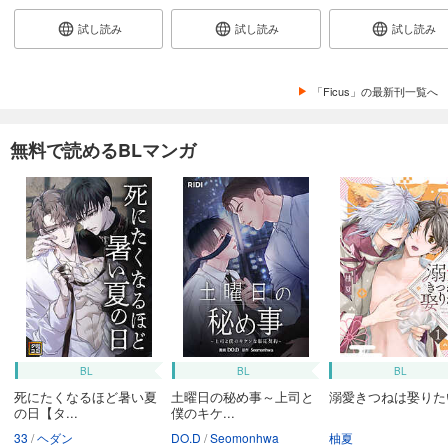
試し読み
試し読み
試し読み
「Ficus」の最新刊一覧へ
無料で読めるBLマンガ
BL
BL
BL
死にたくなるほど暑い夏
土曜日の秘め事～上司と
溺愛きつねは娶りた
の日【タ...
僕のキケ...
33
ヘダン
DO.D
Seomonhwa
柚夏