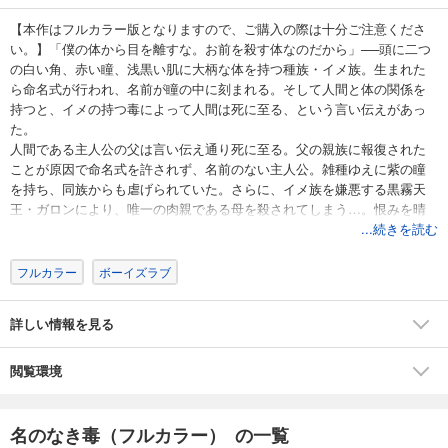
【本作はフルカラー版となりますので、ご購入の際は十分ご注意くださ
い。】「僕の体から目を離すな。お前を殺す体なのだから」──頭に二つ
の白い角、赤い瞳、浅黒い肌に大柄な体を持つ種族・イメ族。生まれた
ら命名式が行われ、名前が瞳の中に刻まれる。そして人間と体の関係を
持つと、イメの持つ毒によって人間は死に至る、という言い伝えがあっ
た。
人間である主人公の父は言い伝え通り死に至る。父の親族に報復された
ことが原因で命名式を許されず、名前のない主人公。雑種ゆえに紫の瞳
を持ち、同族からも虐げられていた。さらに、イメ族を嫌悪する黒霧天
王・ガロンにより、唯一の肉親である母を殺されてしまう…。恨みを晴
らすため、ガロンと体の関係を持ち、自らが持つ毒で暗殺することを決
...続きを読む
意する主人公。触れることすら許さないガロンだったが、荒々しく唇を
重ね、次第に執着を見せ始めて──？
フルカラー
ボーイズラブ
「お前といると、おかしな気分にさせられる」愛憎入り混じる二人の関
係の行方は──！？【フィカス】
詳しい情報を見る
閲覧環境
名のなき毒（フルカラー） の一覧