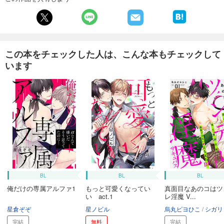
242
円 (税込)
カート
続巻入荷
試し読み
あらすじを表示する
この本をチェックした人は、こんな本もチェックして
名のなき毒（フルカラー） 23
います
242
円 (税込)
カート
続巻入荷
試し読み
あらすじを表示する
名のなき毒（フルカラー） 24
242
円 (税込)
購入予約
8/21入荷
BL
BL
BL
あらすじを表示する
俺だけの専属アルファ1
もっと可愛くなってい
真面目なあのコはツ
い act.1
レ淫魔 V...
名のなき毒（フルカラー） 25
星倉ぞぞ
星ノビル
烏丸ピヨひこ
シガリ
242
円 (税込)
完結
無料
完結
購入予約