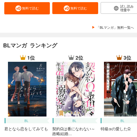
試し読み
無料で読む
無料で読む
増量中
「BLマンガ」無料一覧へ
BLマンガ ランキング
1位
2位
3位
BL
BL
BL
君となら恋をしてみても
契約Ωは番になれない～
特級αの愛したΩ
政略結婚...