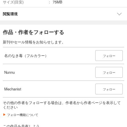
名のなき毒（フルカラー） 19
サイズ(目安)
75MB
242
円 (税込)
カート
閲覧環境
試し読み
あらすじを表示する
作品・作者をフォローする
名のなき毒（フルカラー） 20
新刊やセール情報をお知らせします。
242
円 (税込)
カート
名のなき毒（フルカラー）
フォロー
試し読み
あらすじを表示する
Nunnu
フォロー
名のなき毒（フルカラー） 21
Mechanist
242
フォロー
円 (税込)
カート
その他の作者をフォローする場合は、作者名から作者ページを表示して
試し読み
ください
あらすじを表示する
フォロー機能について
名のなき毒（フルカラー） 22
この作品を共有しよう