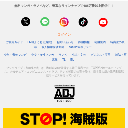
無料マンガ・ラノベなど、豊富なラインナップで188万冊以上配信中！
ログイン
ご利用ガイド
FAQ(よくある質問)
お問い合わせ
採用情報
利用規約
特商法の表
示
個人情報保護方針
cookie等ポリシー
少年・青年マンガ
少女・女性マンガ
ラノベ
小説・文芸
ビジネス・実用
雑誌・写
真集
TL
BL
ブックライブ（BookLive!）は、BookLiveが運営する電子書店です。TOPPANホールディング
ス、カルチュア・コンビニエンス・クラブ、テレビ朝日の出資を受け、日本最大級の電子書籍配
信サービスを行っています。