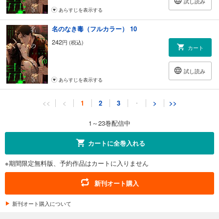
試し読み
あらすじを表示する
名のなき毒（フルカラー） 10
242
円 (税込)
カート
試し読み
あらすじを表示する
名のなき毒（フルカラー） 11
<<
<
1
2
3
・
>
>>
242
円 (税込)
カート
1～23巻配信中
試し読み
カートに全巻入れる
あらすじを表示する
※期間限定無料版、予約作品はカートに入りません
名のなき毒（フルカラー） 12
242
円 (税込)
新刊オート購入
カート
新刊オート購入について
試し読み