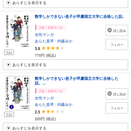
あらすじを表示する
数学しかできない息子が早慶国立大学に合格した話。
少女・女性マンガ
試し読み
女性マンガ
あらた真琴
/
内藤みか
フォロー
3.8
完結
770円 (税込)
あらすじを表示する
数学しかできない息子が早慶国立大学に合格した
話。...
少女・女性マンガ
試し読み
女性マンガ
あらた真琴
/
内藤みか
フォロー
2.5
完結
220円 (税込)
あらすじを表示する