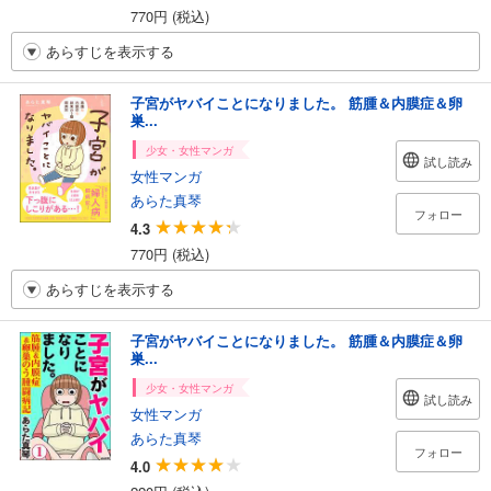
770円 (税込)
あらすじを表示する
子宮がヤバイことになりました。 筋腫＆内膜症＆卵
巣...
少女・女性マンガ
試し読み
女性マンガ
あらた真琴
フォロー
4.3
770円 (税込)
あらすじを表示する
子宮がヤバイことになりました。 筋腫＆内膜症＆卵
巣...
少女・女性マンガ
試し読み
女性マンガ
あらた真琴
フォロー
4.0