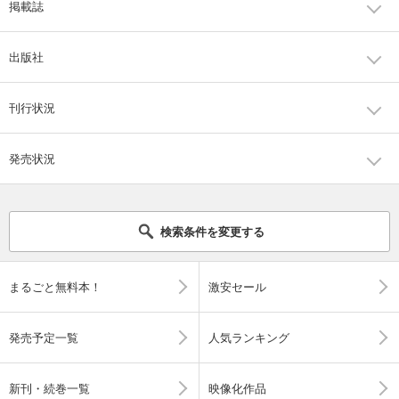
掲載誌
出版社
刊行状況
発売状況
検索条件を変更する
まるごと無料本！
激安セール
発売予定一覧
人気ランキング
新刊・続巻一覧
映像化作品