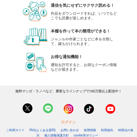
通信を気にせずにサクサク読める！
作品をダウンロードすれば、いつでもど
こでも読書が楽しめます。
本棚を作って本の整理ができる！
ジャンルや作家ごとなどに本を分類し
て、鍵もかけられます。
お得な通知機能！
通知を許可すると、お得なクーポン情報
などが届きます。
無料マンガ・ラノベなど、豊富なラインナップで188万冊以上配信中！
ログイン
ご利用ガイド
FAQ(よくある質問)
お問い合わせ
採用情報
利用規約
特商法の表
示
個人情報保護方針
cookie等ポリシー