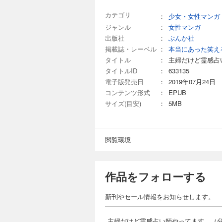
カテゴリ
：
少女・女性マンガ
ジャンル
：
女性マンガ
出版社
：
ぶんか社
掲載誌・レーベル
：
本当にあった笑え
タイトル
：
主婦だけど霊感占
タイトルID
：
633135
電子版発売日
：
2019年07月24日
コンテンツ形式
：
EPUB
サイズ(目安)
：
5MB
閲覧環境
作品をフォローする
新刊やセール情報をお知らせします。
主婦だけど霊感占い師やってます。（