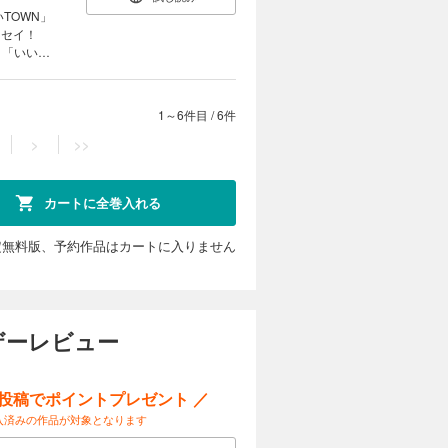
TOWN」
エッセイ！
」「いい占
など、占い
法なども伝
1～6件目
/
6件
>
>>
カートに全巻入れる
定無料版、予約作品はカートに入りません
ザーレビュー
ー投稿でポイントプレゼント ／
入済みの作品が対象となります