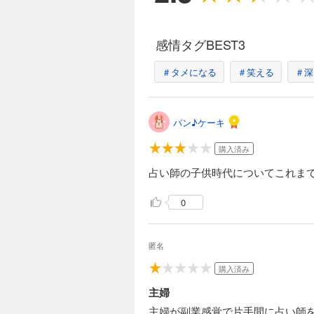
感情タグBEST3
＃タメになる
＃笑える
＃深
パン♪ケーキ
購入済み
占い師の子供時代についてこれまで
0
匿名
購入済み
主婦
主婦が副業感覚で片手間に占い師