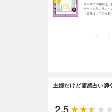
キャリア25年以上
チャット占いランキ
「霊感はいつからあ
い師の見わけ方って
師の気になるアノ話
授！
<<
<
主婦だけど霊感占い師
2.5