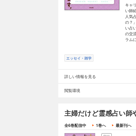
キャ
い師
人気占
の？
い占
の交
ラム
エッセイ・雑学
詳しい情報を見る
閲覧環境
主婦だけど霊感占い師
全6巻配信中
1巻へ
最新刊へ