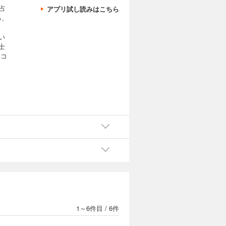
占
アプリ試し読みはこちら
る、
い
士
にコ
1～6件目
/
6件