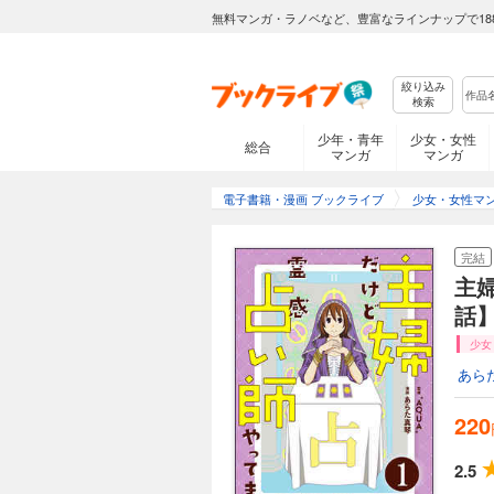
無料マンガ・ラノベなど、豊富なラインナップで18
絞り込み
検索
少年・青年
少女・女性
総合
マンガ
マンガ
電子書籍・漫画 ブックライブ
少女・女性マ
完結
主
話
少女
あら
220
2.5