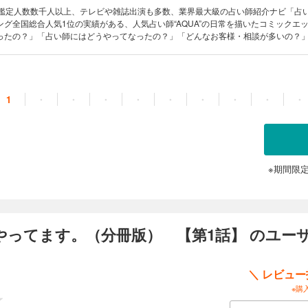
、鑑定人数数千人以上、テレビや雑誌出演も多数、業界最大級の占い師紹介ナビ「占い
ング全国総合人気1位の実績がある、人気占い師“AQUA”の日常を描いたコミック
ったの？」「占い師にはどうやってなったの？」「どんなお客様・相談が多いの？
？」「占いってどんなふうにやっているの？」「占い師同士の交流ってあるの？」
を全部お見せします！ さらにコラムにて、誰でも簡単にできる占い法や、運気UP
1
・
・
・
・
・
・
・
・
・
※期間限
やってます。（分冊版） 【第1話】 のユー
＼ レビュ
※購