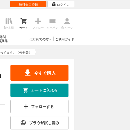
無料会員登録
ログイン
歴
My本棚
カート
フォロー
クーポン
Myページ
雑誌
はじめての方へ
ご利用ガイド
写真集
ってます。（分冊版）
今すぐ購入
1
カートに入れる
フォローする
ブラウザ試し読み