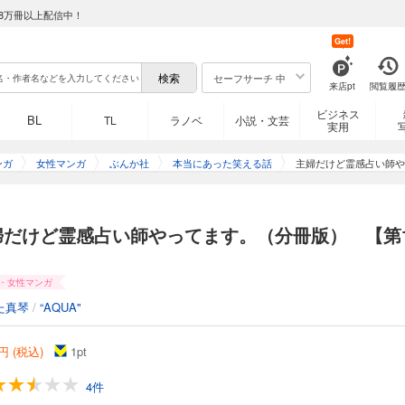
8万冊以上配信中！
Get!
セーフサーチ 中
来店pt
閲覧履
ビジネス
BL
TL
ラノベ
小説・文芸
実用
ンガ
女性マンガ
ぶんか社
本当にあった笑える話
主婦だけど霊感占い師や
婦だけど霊感占い師やってます。（分冊版） 【第
】
・女性マンガ
た真琴
/
“AQUA"
円 (税込)
1
pt
4件