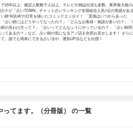
リア25年以上、鑑定人数数千人以上、テレビや雑誌出演も多数、業界最大級の
紹介ナビ「占いTOWN」チャット占いランキング全国総合人気1位の実績があ
い師“AQUA”の日常を描いたコミックエッセイ！ 「霊感はいつからあった
」「占い師にはどうやってなったの？」「どんなお客様・相談が多いの？」「
い師の見わけ方って？」「占いってどんなふうにやっているの？」「占い師同
流ってあるの？」など、占い師の気になるアノ話を全部お見せします！ さら
にて、誰でも簡単にできる占い法や、運気UP法なども伝授！
やってます。（分冊版） の一覧