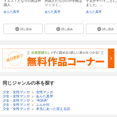
イエス！となりの席は外
外国人だらけの小学校は
子宮がヤバイことに
国人
ツッコミ...
ました。...
あらた真琴
あらた真琴
あらた真琴
試し読み
試し読み
試し読み
同じジャンルの本を探す
少女・女性マンガ
>
女性マンガ
少女・女性マンガ
>
あらた真琴
少女・女性マンガ
>
“AQUA"
少女・女性マンガ
>
ぶんか社
少女・女性マンガ
>
本当にあった笑える話