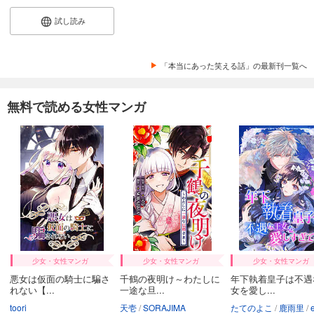
試し読み
「本当にあった笑える話」の最新刊一覧へ
無料で読める女性マンガ
少女・女性マンガ
少女・女性マンガ
少女・女性マンガ
悪女は仮面の騎士に騙さ
千鶴の夜明け～わたしに
年下執着皇子は不遇
れない【...
一途な旦...
女を愛し...
toori
天壱
SORAJIMA
たてのよこ
鹿雨里
en-d