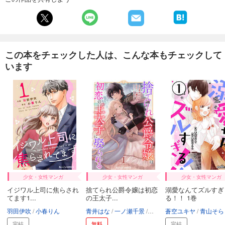
この本をチェックした人は、こんな本もチェックして
います
少女・女性マンガ
少女・女性マンガ
少女・女性マンガ
イジワル上司に焦らされ
捨てられ公爵令嬢は初恋
溺愛なんてズルすぎ
てます1...
の王太子...
る！！ 1巻
羽田伊吹
小春りん
青井はな
一ノ瀬千景
琴ふづき
蒼空ユキヤ
青山そら
完結
無料
完結