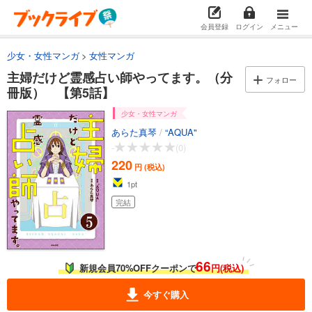
会員登録
ログイン
メニュー
少女・女性マンガ
女性マンガ
主婦だけど霊感占い師やってます。（分
フォロー
冊版） 【第5話】
少女・女性マンガ
あらた真琴
/
“AQUA"
-
(0)
220
円 (税込)
1
pt
完結
66
新規会員70%OFFクーポンで
円(税込)
今すぐ購入