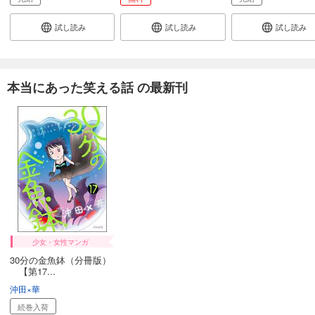
試し読み
試し読み
試し読み
本当にあった笑える話 の最新刊
少女・女性マンガ
30分の金魚鉢（分冊版）
【第17...
沖田×華
続巻入荷