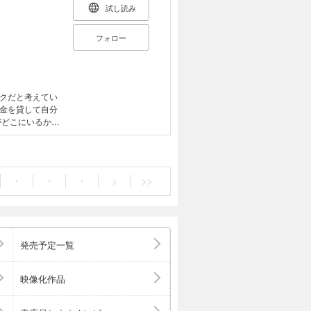
試し読み
フォロー
クだと考えてい
金を貸して自分
がどこにいるかわ
アルバイトと
が生きづらさを感
・
・
・
>
>>
発売予定一覧
映像化作品