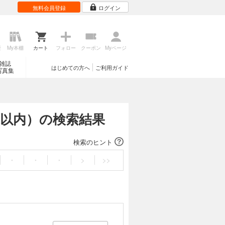
無料会員登録
ログイン
歴
My本棚
カート
フォロー
クーポン
Myページ
雑誌
はじめての方へ
ご利用ガイド
写真集
月以内）の検索結果
検索のヒント
・
・
・
>
>>