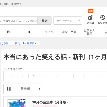
8万冊以上配信中！
Get!
セーフサーチ 中
来店pt
閲覧履
ビジネス
BL
TL
ラノベ
小説・文芸
実用
笑える話
新刊（1ヶ月以内）
本当にあった笑える話 - 新刊（1ヶ
1～1件目
/
1件
<<
<
1
・
・
・
・
・
・
新着順
30分の金魚鉢（分冊版）