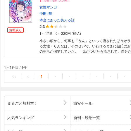
少女・女性マンガ
女性マンガ
沖田×華
本当にあった笑える話
2.3
無料あり
1～17巻
0～220円 (税込)
小さい頃から、何事も「うん」といって流されたほうがラ
る女性・りんなは、そのせいで、いわれるままに彼氏にお
の生活が困窮していた。 「気がついたら流されて、自分
からない―――」。 そんな彼女が見つけた「ピンク」な
は…!? 「不浄を拭うひと」「お別れホスピタル」の作者
じる女性たちを描く、新たな物語！
1～1件目
/
1件
<<
<
1
・
・
・
・
・
・
まるごと無料本！
激安セール
人気ランキング
新刊・続巻一覧