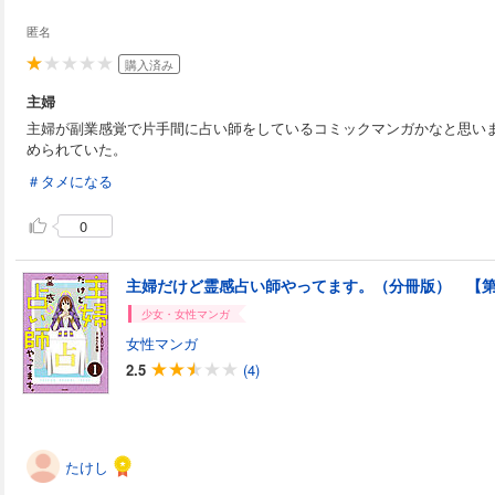
匿名
購入済み
主婦
主婦が副業感覚で片手間に占い師をしているコミックマンガかなと思い
められていた。
＃タメになる
0
主婦だけど霊感占い師やってます。（分冊版） 【第
少女・女性マンガ
女性マンガ
2.5
(4)
たけし