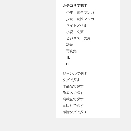
カテゴリで探す
少年・青年マンガ
少女・女性マンガ
ライトノベル
小説・文芸
ビジネス・実用
雑誌
写真集
TL
BL
ジャンルで探す
タグで探す
作品名で探す
作者名で探す
掲載誌で探す
出版社で探す
感情タグで探す