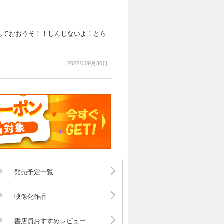
んておおうそ！！しんじないよ！とら
2022年09月30日
発売予定一覧
映像化作品
書店員おすすめレビュー