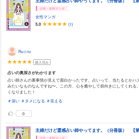
主婦だけど霊感占い師やってます。（分冊版） 【第
少女・女性マンガ
女性マンガ
5.0
(1)
Ru☆ru
購入済み
占いの奥深さがわかります
占い師さんの裏事情が見えて面白かったです。占いって、当たるとかハ
みたいなものなんですね〜。この方、心を癒やして前向きにしてくれる
くなりました！
＃深い
＃タメになる
＃笑える
0
主婦だけど霊感占い師やってます。（分冊版） 【第
少女・女性マンガ