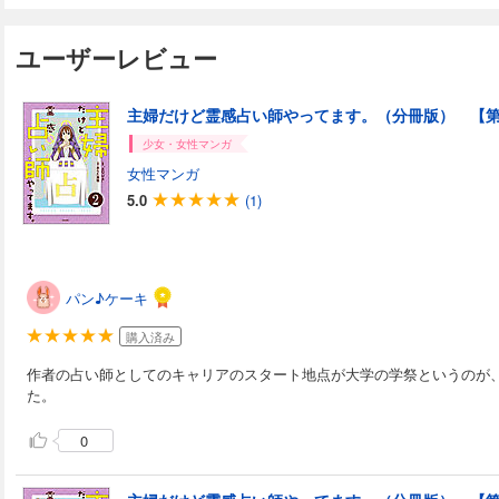
ユーザーレビュー
主婦だけど霊感占い師やってます。（分冊版） 【第
少女・女性マンガ
女性マンガ
5.0
(1)
パン♪ケーキ
購入済み
作者の占い師としてのキャリアのスタート地点が大学の学祭というのが
た。
0