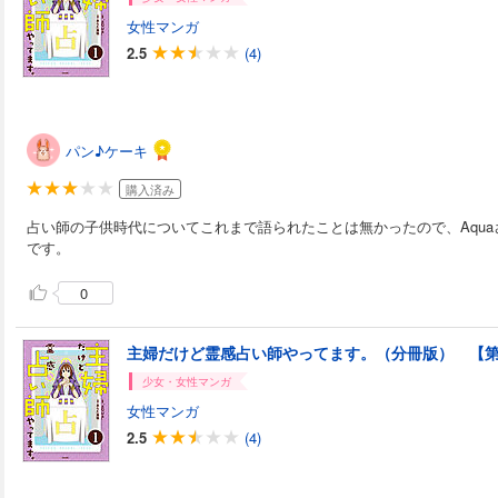
女性マンガ
2.5
(4)
パン♪ケーキ
購入済み
占い師の子供時代についてこれまで語られたことは無かったので、Aqu
です。
0
主婦だけど霊感占い師やってます。（分冊版） 【第
少女・女性マンガ
女性マンガ
2.5
(4)