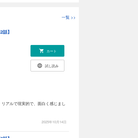
一覧
>>
2話】
カート
試し読み
、リアルで現実的で、面白く感じまし
2025年10月14日