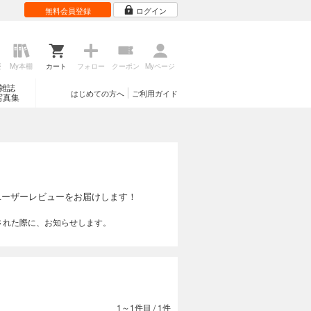
無料会員登録
ログイン
歴
My本棚
カート
フォロー
クーポン
Myページ
雑誌
はじめての方へ
ご利用ガイド
写真集
ユーザーレビューをお届けします！
された際に、お知らせします。
1～1件目
/
1件