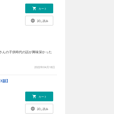
カート
試し読み
aさんの子供時代の話が興味深かった
2022年04月18日
1話】
カート
試し読み