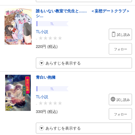
誰もいない教室で先生と…… ＜妄想デートクラブ＞
シ...
TL
TL小説
試し読み
-
220円 (税込)
フォロー
あらすじを表示する
青白い抱擁
TL
TL小説
試し読み
-
330円 (税込)
フォロー
あらすじを表示する