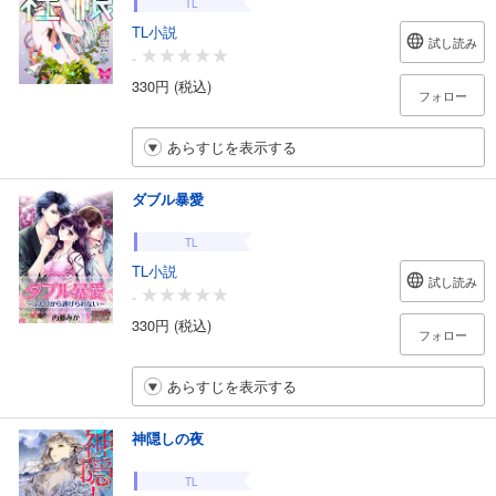
TL
TL小説
試し読み
-
330円 (税込)
フォロー
あらすじを表示する
ダブル暴愛
TL
TL小説
試し読み
-
330円 (税込)
フォロー
あらすじを表示する
神隠しの夜
TL