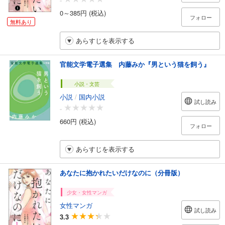
-
0～385円 (税込)
フォロー
無料あり
あらすじを表示する
官能文学電子選集 内藤みか『男という猫を飼う』
小説・文芸
小説
/
国内小説
試し読み
-
660円 (税込)
フォロー
あらすじを表示する
あなたに抱かれたいだけなのに（分冊版）
少女・女性マンガ
女性マンガ
試し読み
3.3