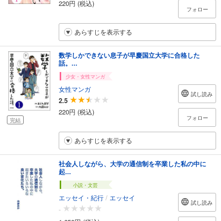
220円 (税込)
フォロー
あらすじを表示する
数学しかできない息子が早慶国立大学に合格した
話。...
少女・女性マンガ
女性マンガ
試し読み
2.5
220円 (税込)
フォロー
完結
あらすじを表示する
社会人しながら、大学の通信制を卒業した私の中に
起...
小説・文芸
エッセイ・紀行
/
エッセイ
試し読み
-