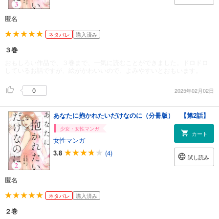
匿名
ネタバレ
購入済み
３巻
おもしろい作品で、３巻まで、一気に読むことができました。ドロドロ
しているお話ですが、絵がかわいいので、よみやすいとおもいます。
0
2025年02月02日
あなたに抱かれたいだけなのに（分冊版） 【第2話】
少女・女性マンガ
カート
女性マンガ
3.8
(4)
試し読み
匿名
ネタバレ
購入済み
２巻