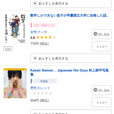
あらすじを表示する
数学しかできない息子が早慶国立大学に合格した話。
少女・女性マンガ
女性マンガ
試し読み
3.8
770円 (税込)
フォロー
完結
あらすじを表示する
Kawaii Ikemen， Japanese Hot Guys 村上耕平写真
集
写真集
男性タレント
試し読み
-
304円 (税込)
フォロー