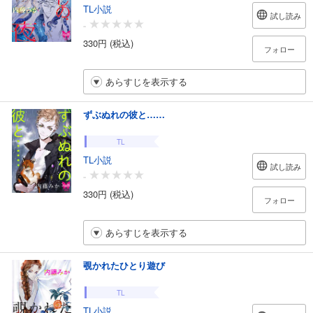
TL小説
試し読み
-
330円 (税込)
フォロー
あらすじを表示する
ずぶぬれの彼と……
TL
TL小説
試し読み
-
330円 (税込)
フォロー
あらすじを表示する
覗かれたひとり遊び
TL
TL小説