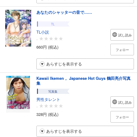
あなたのシャッターの音で……
TL
TL小説
試し読み
-
660円 (税込)
フォロー
あらすじを表示する
Kawaii Ikemen， Japanese Hot Guys 鶴田亮介写真
集
写真集
男性タレント
試し読み
-
328円 (税込)
フォロー
あらすじを表示する