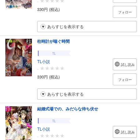
-
330円 (税込)
フォロー
あらすじを表示する
柱時計が喘ぐ時間
TL
TL小説
試し読み
-
330円 (税込)
フォロー
あらすじを表示する
結婚式場での、みだらな待ち伏せ
TL
TL小説
試し読み
-