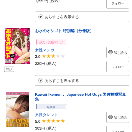
1,650円 (税込)
フォロー
あらすじを表示する
お水のオシゴト 特別編（分冊版）
少女・女性マンガ
女性マンガ
試し読み
3.0
220円 (税込)
フォロー
完結
あらすじを表示する
Kawaii Ikemen， Japanese Hot Guys 岩佐祐樹写真
集
写真集
男性タレント
試し読み
5.0
303円 (税込)
フォロー