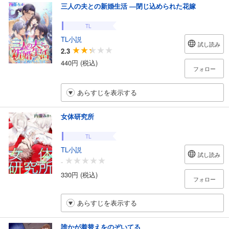
三人の夫との新婚生活 ―閉じ込められた花嫁
TL
TL小説
試し読み
2.3
440円 (税込)
フォロー
あらすじを表示する
女体研究所
TL
TL小説
試し読み
-
330円 (税込)
フォロー
あらすじを表示する
誰かが着替えをのぞいてる