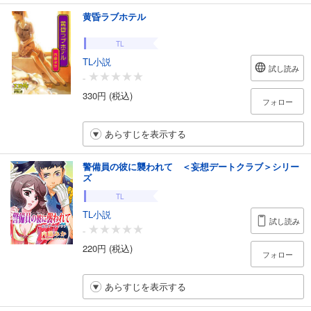
黄昏ラブホテル
TL
TL小説
試し読み
-
330円 (税込)
フォロー
あらすじを表示する
警備員の彼に襲われて ＜妄想デートクラブ＞シリー
ズ
TL
TL小説
試し読み
-
220円 (税込)
フォロー
あらすじを表示する