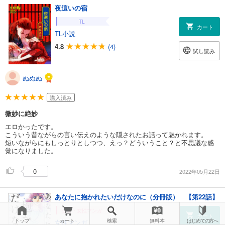
夜這いの宿
TL
カート
TL小説
4.8
(4)
試し読み
ぬぬぬ
購入済み
微妙に絶妙
エロかったです。
こういう昔ながらの言い伝えのような隠されたお話って魅かれます。
短いながらにもしっとりとしつつ、えっ？どういうこと？と不思議な感
覚になりました。
0
2022年05月22日
あなたに抱かれたいだけなのに（分冊版） 【第22話】
少女・女性マンガ
カート
トップ
カート
検索
無料本
はじめての方へ
女性マンガ