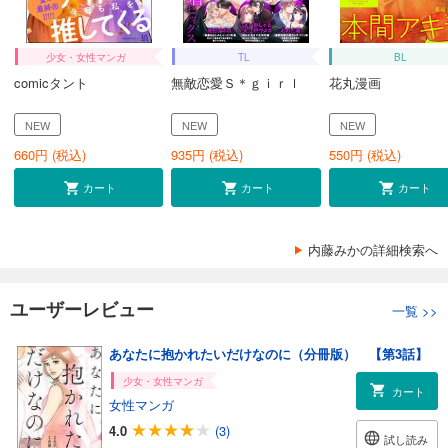
少女・女性マンガ
TL
BL
comicタント
無敵恋愛Ｓ＊ｇｉｒｌ
花丸漫画
NEW
NEW
NEW
660
円 (税込)
935
円 (税込)
550
円 (税込)
カート
カート
カート
内藤みかの詳細検索へ
ユーザーレビュー
一覧
>>
あなたに抱かれたいだけなのに（分冊版） 【第3話】
少女・女性マンガ
カート
女性マンガ
4.0
(3)
試し読み