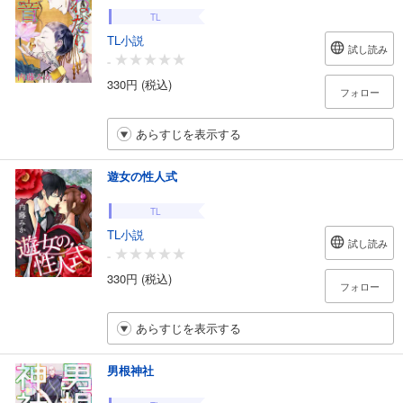
TL
TL小説
試し読み
-
330円 (税込)
フォロー
あらすじを表示する
遊女の性人式
TL
TL小説
試し読み
-
330円 (税込)
フォロー
あらすじを表示する
男根神社