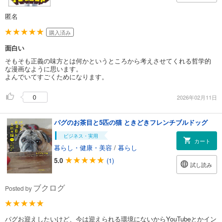
匿名
購入済み
面白い
そもそも正義の味方とは何かというところから考えさせてくれる哲学的
な漫画なように思います。
よんでいてすごくためになります。
0
2026年02月11日
パグのお茶目と5匹の猫 ときどきフレンチブルドッグ
ビジネス・実用
カート
暮らし・健康・美容
/
暮らし
5.0
(1)
試し読み
ブクログ
Posted by
パグお迎えしたいけど、今は迎えられる環境にないからYouTubeとかイン