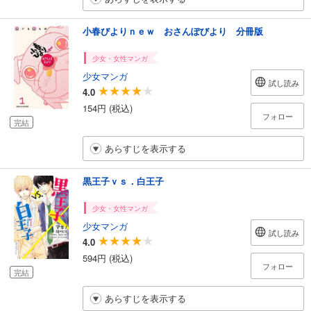
小春びよりｎｅｗ おさんぽびより 分冊版
少女・女性マンガ
少女マンガ
試し読み
4.0
154円 (税込)
フォロー
完結
あらすじを表示する
黒王子ｖｓ．白王子
少女・女性マンガ
少女マンガ
試し読み
4.0
594円 (税込)
フォロー
完結
あらすじを表示する