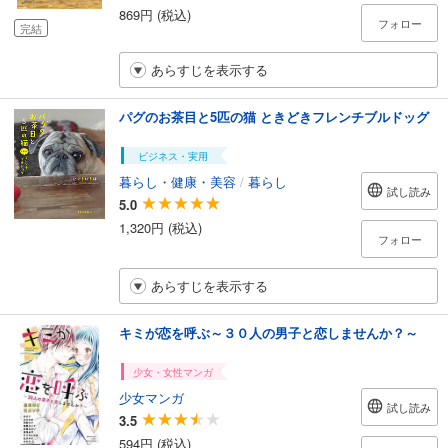
869円 (税込)
フォロー
完結
あらすじを表示する
パグのお茶目と5匹の猫 ときどきフレンチブルドッグ
ビジネス・実用
暮らし・健康・美容
/
暮らし
試し読み
5.0
1,320円 (税込)
フォロー
あらすじを表示する
キミが恋を呼ぶ～３０人の男子と恋しませんか？～
少女・女性マンガ
少女マンガ
試し読み
3.5
594円 (税込)