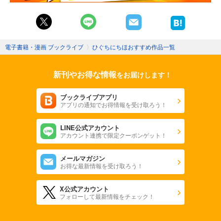
電子書籍・漫画 ブックライブ
〉
ひぐちにちほおすすめ作品一覧
新刊やお得な情報
をお届けします！
ブックライブアプリ
アプリの通知でお得情報を受け取ろう！
LINE公式アカウント
アカウント連携で限定クーポンゲット！
メールマガジン
お得な最新情報を受け取ろう！
X公式アカウント
フォローして最新情報をチェック！