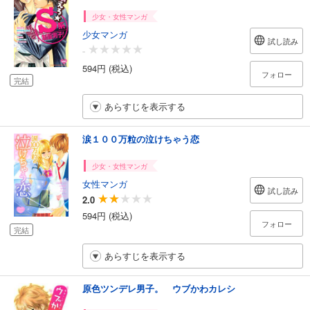
少女・女性マンガ
少女マンガ
試し読み
-
594円 (税込)
フォロー
完結
あらすじを表示する
涙１００万粒の泣けちゃう恋
少女・女性マンガ
女性マンガ
試し読み
2.0
594円 (税込)
フォロー
完結
あらすじを表示する
原色ツンデレ男子。 ウブかわカレシ