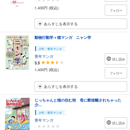
-
1,430円 (税込)
フォロー
あらすじを表示する
動物行動学＋猫マンガ ニャン学
少年・青年マンガ
青年マンガ
試し読み
3.5
1,430円 (税込)
フォロー
あらすじを表示する
じっちゃんと猫の住む街 母に断捨離されちゃった
少...
少年・青年マンガ
青年マンガ
試し読み
-