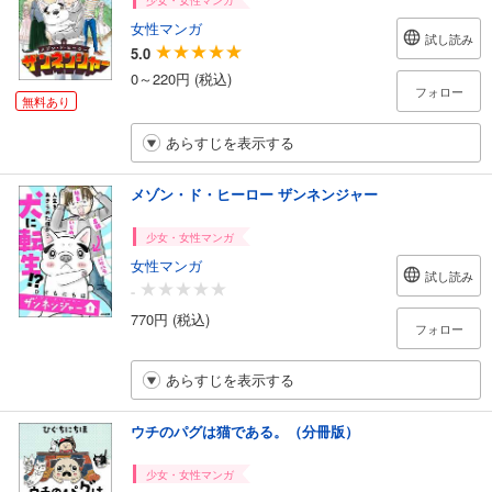
女性マンガ
試し読み
5.0
0～220円 (税込)
フォロー
無料あり
あらすじを表示する
メゾン・ド・ヒーロー ザンネンジャー
少女・女性マンガ
女性マンガ
試し読み
-
770円 (税込)
フォロー
あらすじを表示する
ウチのパグは猫である。（分冊版）
少女・女性マンガ