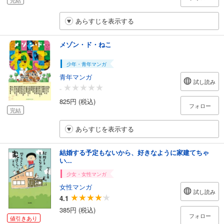
あらすじを表示する
メゾン・ド・ねこ
少年・青年マンガ
青年マンガ
試し読み
-
825円 (税込)
フォロー
完結
あらすじを表示する
結婚する予定もないから、好きなように家建てちゃ
い...
少女・女性マンガ
女性マンガ
試し読み
4.1
385円 (税込)
フォロー
値引きあり