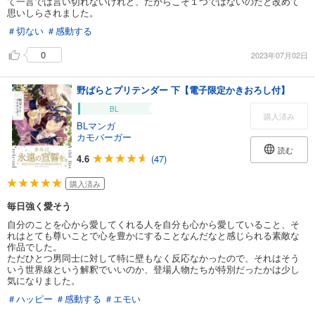
て一言では言い切れないけれど、だからこそ１つではないのだと改めて
思いしらされました。
＃切ない
＃感動する
0
2023年07月02日
野ばらとプリテンダー 下【電子限定かきおろし付】
BL
購入済み
BLマンガ
カモバーガー
読む
4.6
(47)
購入済み
毎日強く愛そう
自分のことを心から愛してくれる人を自分も心から愛していること、そ
れはとても尊いことで心を豊かにすることなんだなと感じられる素敵な
作品でした。
ただひとつ男同士に対して特に壁もなく反応なかったので、それはそう
いう世界線という解釈でいいのか、登場人物たちが特別だったかは少し
気になりました。
＃ハッピー
＃感動する
＃エモい