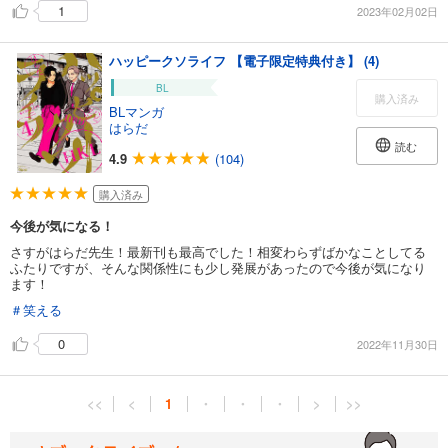
1
2023年02月02日
ハッピークソライフ 【電子限定特典付き】 (4)
BL
購入済み
BLマンガ
はらだ
読む
4.9
(104)
購入済み
今後が気になる！
さすがはらだ先生！最新刊も最高でした！相変わらずばかなことしてる
ふたりですが、そんな関係性にも少し発展があったので今後が気になり
ます！
＃笑える
0
2022年11月30日
<<
<
1
・
・
・
>
>>