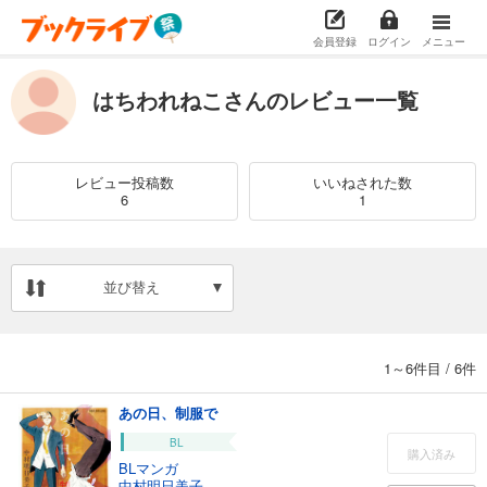
会員登録
ログイン
メニュー
はちわれねこさんのレビュー一覧
レビュー投稿数
いいねされた数
6
1
並び替え
1～6件目
/
6件
あの日、制服で
BL
購入済み
BLマンガ
中村明日美子