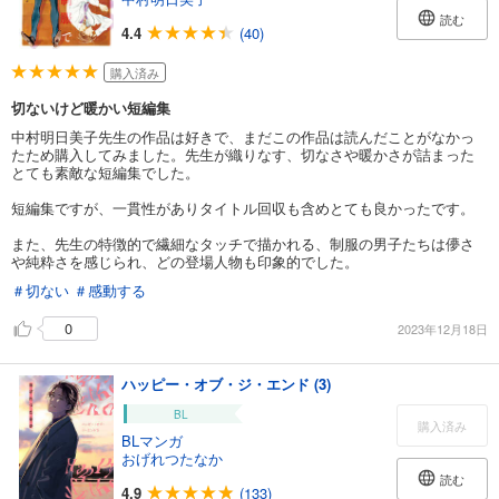
読む
4.4
(40)
購入済み
切ないけど暖かい短編集
中村明日美子先生の作品は好きで、まだこの作品は読んだことがなかっ
たため購入してみました。先生が織りなす、切なさや暖かさが詰まった
とても素敵な短編集でした。
短編集ですが、一貫性がありタイトル回収も含めとても良かったです。
また、先生の特徴的で繊細なタッチで描かれる、制服の男子たちは儚さ
や純粋さを感じられ、どの登場人物も印象的でした。
＃切ない
＃感動する
0
2023年12月18日
ハッピー・オブ・ジ・エンド (3)
BL
購入済み
BLマンガ
おげれつたなか
読む
4.9
(133)