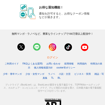
お得な通知機能！
通知を許可すると、お得なクーポン情報
などが届きます。
無料マンガ・ラノベなど、豊富なラインナップで188万冊以上配信中！
ログイン
ご利用ガイド
FAQ(よくある質問)
お問い合わせ
採用情報
利用規約
特商法の表
示
個人情報保護方針
cookie等ポリシー
少年・青年マンガ
少女・女性マンガ
ラノベ
小説・文芸
ビジネス・実用
雑誌・写
真集
TL
BL
ブックライブ（BookLive!）は、BookLiveが運営する電子書店です。TOPPANホールディング
ス、カルチュア・コンビニエンス・クラブ、テレビ朝日の出資を受け、日本最大級の電子書籍配
信サービスを行っています。