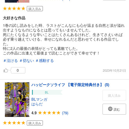
購入済み
大好きな作品
1巻の試し読みをした時、ラストがこんなにも心が温まる自然と涙が溢れ
出すようなものになるとは思ってもいませんでした。
死にたくなるような辛いことはたくさんあるけれど、生きてさえいれば
必ず乗り越えていける、幸せになれるんだと思わせてくれる作品でし
た。
特に2人の最後の表情がとっても素敵でした。
この作品に出逢えて最後まで読むことができて幸せです！
＃泣ける
＃切ない
＃感動する
0
2023年10月21日
ハッピークソライフ 【電子限定特典付き】 (5)
BL
購入済み
BLマンガ
はらだ
読む
4.9
(79)
購入済み