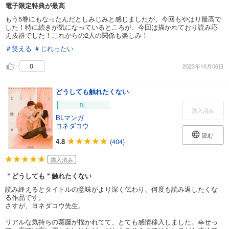
電子限定特典が最高
もう5巻にもなったんだとしみじみと感じましたが、今回もやはり最高で
した！特に続きが気になっているところが、今回は描かれており読み応
え抜群でした！これからの2人の関係も楽しみ！
＃笑える
＃じれったい
0
2023年10月06日
どうしても触れたくない
BL
購入済み
BLマンガ
ヨネダコウ
読む
4.8
(404)
購入済み
＂どうしても＂触れたくない
読み終えるとタイトルの意味がより深く伝わり、何度も読み返したくな
る作品です。
さすが、ヨネダコウ先生。
リアルな気持ちの葛藤が描かれてて、とても感情移入しました。幸せっ