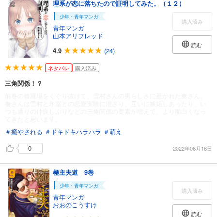
理系が恋に落ちたので証明してみた。（１２）
少年・青年マンガ
購入済み
青年マンガ
山本アリフレッド
読む
4.9
(24)
ネタバレ
購入済み
三角関係！？
前巻の修羅場をくぐり抜けて、雪村さんの男らしさに惹かれた奏さん。
奏さんは雪村と氷室との恋愛実験に混ざり、互いに嫉妬しあったり、い
つも通りの仲良しぶりなどの三角関係の要素が増えて、より面白くなっ
てきたと思います。
＃癒やされる
＃ドキドキハラハラ
＃萌え
0
2022年06月16日
極主夫道 9巻
少年・青年マンガ
購入済み
青年マンガ
おおのこうすけ
読む