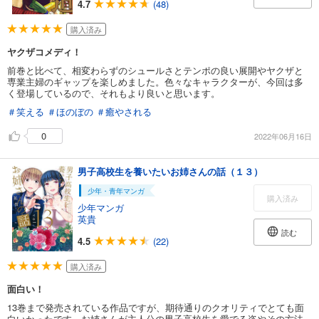
4.7
(48)
購入済み
ヤクザコメディ！
前巻と比べて、相変わらずのシュールさとテンポの良い展開やヤクザと
専業主婦のギャップを楽しめました。色々なキャラクターが、今回は多
く登場しているので、それもより良いと思います。
＃笑える
＃ほのぼの
＃癒やされる
0
2022年06月16日
男子高校生を養いたいお姉さんの話（１３）
少年・青年マンガ
購入済み
少年マンガ
英貴
読む
4.5
(22)
購入済み
面白い！
13巻まで発売されている作品ですが、期待通りのクオリティでとても面
白いかったです。お姉さんが主人公の男子高校生を愛でる姿やその方法