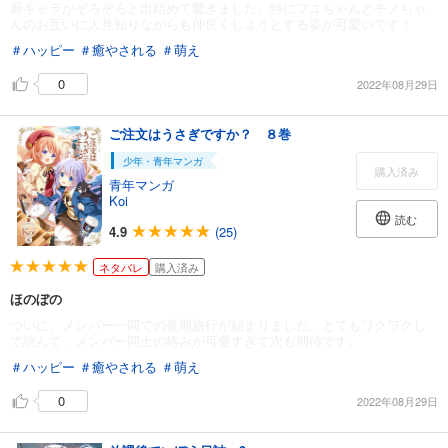
新キャラがぞろぞろと出始めて驚きました。特にフユちゃんとチノちゃ
んのお互いに人見知りながらも仲良くしようとする姿が可愛いです！
＃ハッピー
＃癒やされる
＃萌え
0
2022年08月29日
ご注文はうさぎですか？ ８巻
少年・青年マンガ
購入済み
青年マンガ
Koi
読む
4.9
(25)
ネタバレ
購入済み
ほのぼの
ついに、メンバー一同での長期旅行が始まりました。とてもワクワクし
て読んで、メンバー同士の絡みが可愛すぎて次も期待です。
＃ハッピー
＃癒やされる
＃萌え
0
2022年08月29日