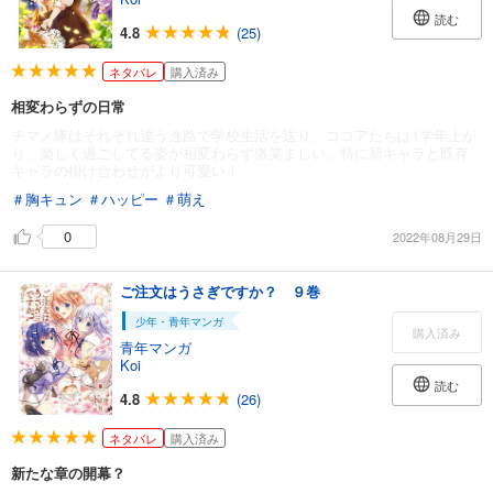
読む
4.8
(25)
ネタバレ
購入済み
相変わらずの日常
チマメ隊はそれぞれ違う進路で学校生活を送り、ココアたちは1学年上が
り、楽しく過ごしてる姿が相変わらず微笑ましい。特に新キャラと既存
キャラの掛け合わせがより可愛い！
＃胸キュン
＃ハッピー
＃萌え
0
2022年08月29日
ご注文はうさぎですか？ ９巻
少年・青年マンガ
購入済み
青年マンガ
Koi
読む
4.8
(26)
ネタバレ
購入済み
新たな章の開幕？