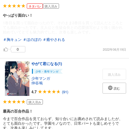
ネタバレ
購入済み
やっぱり面白い！
1巻目を買って面白かったので、そのまま2巻目を買って読んだところと
ても面白かったです。主人公と生徒会長との恋愛描写がより強く描かれ
始めていてとても魅力的でした。次巻も楽しみです。
＃胸キュン
＃ほのぼの
＃癒やされる
0
2022年06月19日
やがて君になる(1)
少年・青年マンガ
購入済み
少年マンガ
仲谷鳰
読む
4.7
(91)
購入済み
最高の百合作品！
今まで百合作品を見ておらず、知り合いにお薦めされて読みましたが、
とても面白かったです。学園モノなので、日常パートも楽しめそうで
す。次巻も楽しみにしてます。