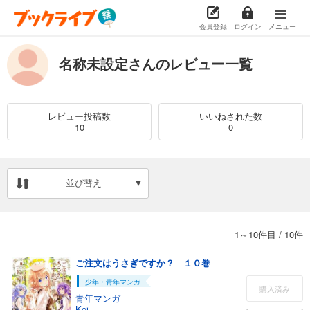
会員登録
ログイン
メニュー
名称未設定さんのレビュー一覧
レビュー投稿数
いいねされた数
10
0
並び替え
1～10件目
/
10件
ご注文はうさぎですか？ １０巻
少年・青年マンガ
購入済み
青年マンガ
Koi