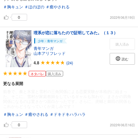
＃胸キュン
＃ほのぼの
＃癒やされる
0
2022年06月19日
理系が恋に落ちたので証明してみた。（１３）
少年・青年マンガ
購入済み
青年マンガ
山本アリフレッド
読む
4.8
(24)
ネタバレ
購入済み
更なる展開
前巻で、奏と氷室と雪村の三角関係による恋愛実験が本格的に始まっ
た。そこに、雪村が家庭教師をしているギャルも加わり、まさかの四角
関係になるのは驚きかつ面白かったです。さらに、虎輔と棘田の関係も
これからどうなっていくか楽しみです！
＃胸キュン
＃癒やされる
＃ドキドキハラハラ
0
2022年06月16日