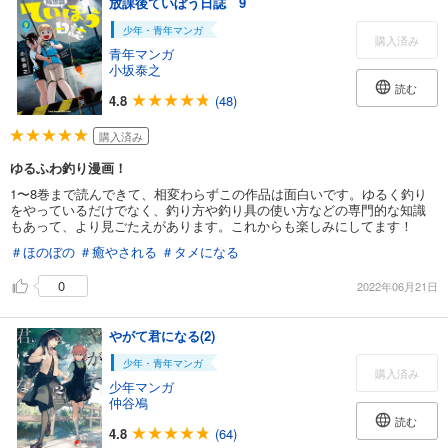
放課後ていぼう日誌 9
少年・青年マンガ
購入済み
青年マンガ
小坂泰之
読む
4.8
(48)
購入済み
ゆるふわ釣り漫画！
1〜8巻まで読んできて、相変わらずこの作品は面白いです。ゆるく釣り
をやっているだけでなく、釣り方や釣り具の使い方などの専門的な知識
もあって、より見ごたえがあります。これからも楽しみにしてます！
＃ほのぼの
＃癒やされる
＃タメになる
0
2022年06月21日
やがて君になる(2)
少年・青年マンガ
購入済み
少年マンガ
仲谷鳰
読む
4.8
(64)