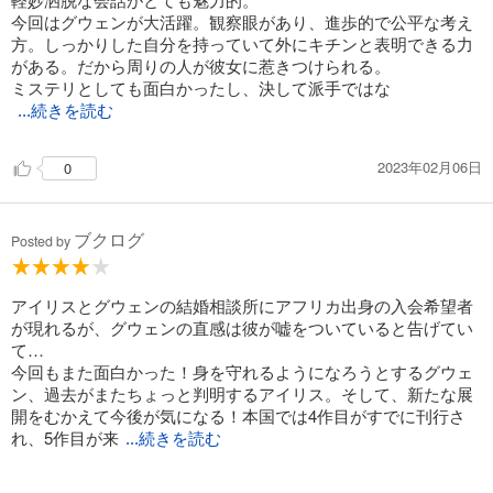
今回はグウェンが大活躍。観察眼があり、進歩的で公平な考え
方。しっかりした自分を持っていて外にキチンと表明できる力
がある。だから周りの人が彼女に惹きつけられる。
ミステリとしても面白かったし、決して派手ではな
...続きを読む
いシリーズながら次作が待ち遠しい。
2023年02月06日
0
ブクログ
Posted by
アイリスとグウェンの結婚相談所にアフリカ出身の入会希望者
が現れるが、グウェンの直感は彼が嘘をついていると告げてい
て…
今回もまた面白かった！身を守れるようになろうとするグウェ
ン、過去がまたちょっと判明するアイリス。そして、新たな展
開をむかえて今後が気になる！本国では4作目がすでに刊行さ
れ、5作目が来
...続きを読む
年刊行予定ということなので楽しみ！