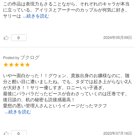
この作品は表現力もさることながら、それぞれのキャラが本当
に立っている。アイリスとアーチーのカップルが何気に好き。
サリーは
...続きを読む
…切ない…。
4作目も近日出版予定とのことで楽しみ。
2024年05月09日
0
ブクログ
Posted by
いや〜面白かった！！グウェン、貴族出身のお嬢様なのに、随
分と酷い目に遭いましたね。でも、タダでは起き上がらない2人
が大好き！！サリー優しすぎ。ロニーいい子過ぎ。
最後にバラバラだったピースが合わさっていくのは圧巻です。
後日談の、机の秘密も読後感最高！
愛想の悪い管理人さんというイメージだったマクフ
...続きを読む
ァースンさんの人となりもわかり、より物語に温かみを感じま
した。
2023年07月16日
0
ハロッズの机、実物はきっと素敵なんでしょうね。