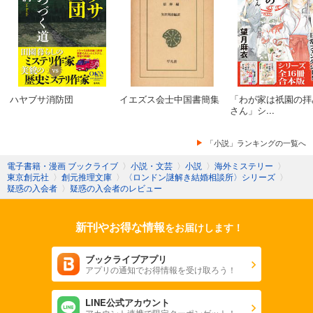
ハヤブサ消防団
イエズス会士中国書簡集
「わが家は祇園の拝
さん」シ...
「小説」ランキングの一覧へ
電子書籍・漫画 ブックライブ
〉
小説・文芸
〉
小説
〉
海外ミステリー
〉
東京創元社
〉
創元推理文庫
〉
〈ロンドン謎解き結婚相談所〉シリーズ
〉
疑惑の入会者
〉
疑惑の入会者のレビュー
新刊やお得な情報
をお届けします！
ブックライブアプリ
アプリの通知でお得情報を受け取ろう！
LINE公式アカウント
アカウント連携で限定クーポンゲット！