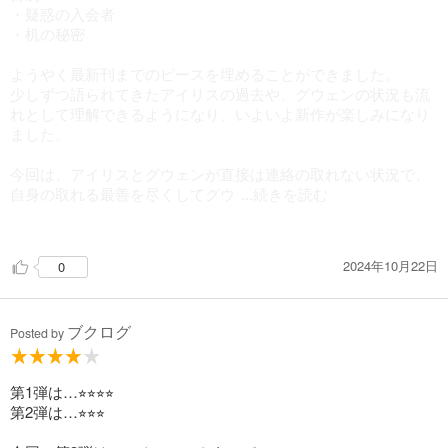
・疑惑の入会者
・机の秘密
ようやく最新刊までのピースを埋めることができました。
少しずつ語られてきたアイリスの過去や、グウェンの状況も流
れとして理解できるようになり、いよいよ新作が楽しみになり
ました。
今回は、アイリスとグウェンが直接は連絡の取れない状況で、
自身の取れる最善を尽くしてグウ
...続きを読む
ェンの命の危機を救うことになりました。
「やりすぎるなよ」と思うと、絶対にやりすぎる二人。
2024年10月22日
0
命が奪われることがなかったのは知っているけれど、今までで
最大のピンチだったことは間違いない。
ブクログ
ようやく姿を現したグウェンの義父であるハロルド・ベインブ
Posted by
リッジは、強権的で独断的でいつも不機嫌で、要するにいけ好
かないおやじ。
彼がアフリカから帰ってきたことで、ベインブリッジ家は家族
第1弾は…⭐︎⭐︎⭐︎⭐︎
も使用人もみんなピリピリしている。
第2弾は…⭐︎⭐︎⭐︎
グウェンに対しても、ロニーを寄宿学校に入れる手続きをとる