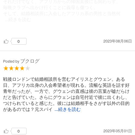
はじめ、サリーやアーチー一味達の活躍も見どころです。
それだけでなく、アフリカからの帰国直後にも関わらず、
そうそう、あのツンケンしていて典型的な“嫌味な姑”だったカ
毎晩クラブへ出かけ行くことに義母も傷つく。
ロラインが、このたびなかなか味のあるところを見せてくれて
そして、結婚相談所に入会したアフリカ系の男性と当然何
好感度アップでした。今後グウェンともっと仲良くなって頂き
...続きを読む
たいですね。
かある。
さらに、皆の癒しであるリトル・ロニーも事件解決に大いにお
役立ちでございました。
2023年08月06日
0
最終的に、グウェンの亡き夫の父親は、
“新しい家族”も増えたベインブリッジ家が、今後どうなってい
妻を裏切ってアフリカで息子をもち、
くのかも気になりますね。
お金のために偽装誘拐を企てるという嫌な奴で残念だった。
で、気になるといえば、サリーの恋心ですよ！まさか“彼女”に
ブクログ
思いを寄せるとは・・・こちらもどうなるのか見守りたいで
Posted by
グウェンが助けを求めた闇屋のボス、アイリスの恋人（？）で
す。
もあるアーチ―の前で、
手下たちがグウェンの言うことを聞いて動き出そうとした場面
戦後ロンドンで結婚相談所を営むアイリスとグウェン。ある
本書には、オマケの短編「机の秘密」も収録されておりまし
が面白かった。
日、アフリカ出身の入会希望者が現れる。流暢な英語を話す好
て、これもまた“丁度いい謎解き”が楽しめるお話で好きでし
青年だったが、一方で、グウェンの直感は彼の言葉が嘘だらけ
た。
アイリスの親友サリーとアイリス、そしてグウェンの仲はどう
だと告げていた。さらにグウェンは自宅付近で彼に出くわし、
管理人・マクファースンさんに良きお相手が見つかることを祈
なる？
つけられていると感じた。彼には結婚相手をさがす以外の目的
ります～。
があるのでは？元スパイ
...続きを読む
と上流階級出身、対照的な女性コンビに危機が迫る！
2023年05月01日
0
今回も面白かったーー！短編も収録されていてそちらも良い。