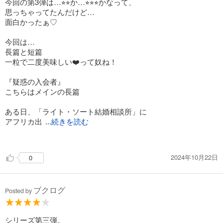
し、夫から受け継いだはずの遺産の詳細も知らせないし触らせ
今回の第3弾は…⭐︎⭐︎か…⭐︎⭐︎⭐︎かなって、
ない。
思っちゃってたんだけど…
いやなら実家に帰れとまでいう。
面白かったぁ♡
ここから最新刊でのベインブリッジ家に、どうやって持ってい
くのだろう？
今回は…
長篇と短篇
いつも通り、めんどくさいことを後回しにせず、納得がいくま
一粒で二度美味しい❤️って奴ね！
で突き詰めていった結果、いつの間にか危機に陥ることになる
二人。
『疑惑の入会者』
それを外側からサポートする男性二人。サリーとアーチ―。
こちらはメインの長篇
天真爛漫で、好奇心旺盛でなリトル・ロニー。
それぞれのキャラクターがいかんなく魅力を発揮して、ハラハ
ある日、「ライト・ソート結婚相談所」に
ラしたりドキドキしたりほっこりしたりと情緒が落ち着かな
アフリカ出
...続きを読む
い。
身の黒人男性が訪ねてきます。
流暢な英語を話す好青年ですが、グウェンの直感は彼の言葉は
今回はベインブリッジ家の主要使用人たちのキャラクターもわ
2024年10月22日
0
嘘だらけと感じてしまって…
かり、今後の活躍も期待できる。
特に有能な執事のパーシヴァルが、意外に愉快な人となりで面
比較的ゆったりと進んでいたのに…
白かった。
ブクログ
急によ急に！！
Posted by
展開がスピードUPしちゃって
同時収録は、アメリカで第三巻を刊行するときに販売促進のた
めに書かれた短編。
アイリスとグウェンのお互いへの信頼関係も
シリーズ第三弾。
短編だけどちゃんと謎はあり、殺人もある。