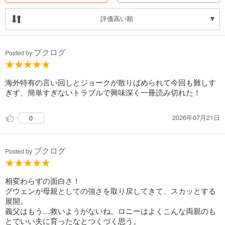
評価高い順
ブクログ
Posted by
海外特有の言い回しとジョークが散りばめられて今回も難しす
ぎず、簡単すぎないトラブルで興味深く一冊読み切れた！
2026年07月21日
0
ブクログ
Posted by
相変わらずの面白さ！
グウェンが母親としての強さを取り戻してきて、スカッとする
展開。
義父はもう…救いようがないね。ロニーはよくこんな両親のも
とでいい夫に育ったなとつくづく思う。