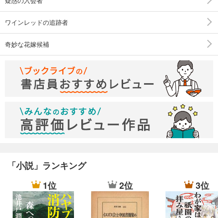
疑惑の入会者
ワインレッドの追跡者
奇妙な花嫁候補
「小説」ランキング
1位
2位
3位