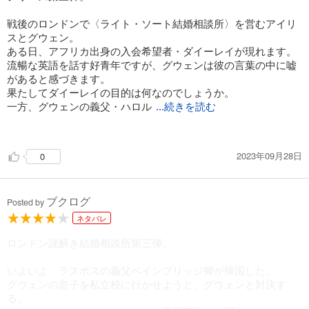
やっぱり素敵なんだよなぁ！！
よいものを大切に使うという、使い捨てじゃない文化の矜持が
他にもグウェンの子供のロニー君
戦後のロンドンで〈ライト・ソート結婚相談所〉を営むアイリ
素晴らしい。
もう、可愛いったらありゃしない！
スとグウェン。
ある日、アフリカ出身の入会希望者・ダイーレイが現れます。
ちょっとしか出ないんだけどね ٩(^‿^)۶
流暢な英語を話す好青年ですが、グウェンは彼の言葉の中に嘘
があると感づきます。
果たしてダイーレイの目的は何なのでしょうか。
『机の秘密』
一方、グウェンの義父・ハロル
...続きを読む
こちらは短篇
ドが約半年ぶりに東アフリカより帰還しますが、彼の横暴すぎ
る振舞いに屋敷の皆の心が乱されてしまい・・。
50ページ程の事務所絡みの謎解き♪
2023年09月28日
0
こちらも読みやすかったです
巻が進むごとに面白くなってきているこのシリーズ。
主役のアイリス＆グウェンをはじめ、周りのキャラもたってい
はやく第4弾読みたいな…
ブクログ
て、会話のテンポも良く楽しく読めました。
たのしみ ٩(^‿^)۶
Posted by
今回はグウェンがメインな感じでしたね。
ネタバレ
息子のリトル・ロニーが今後通う学校の件でハロルドと対立す
る中、誘拐事件にも巻き込まれてしまうグウェン。
ロンドン謎解き結婚相談所第三弾。
習い始めた護身術と持ち前の賢さで、何とかピンチを乗り切ろ
うとする姿に、上流階級の奥様らしからぬ逞しさを感じまし
いよいよ、ラスボスの義父ベインブリッジ卿が帰国した。
た。
グウェンの息子を私立校に行かせようと、グウェンと対決す
そして、誘拐されたグウェンを救出しようとする、アイリスを
る。