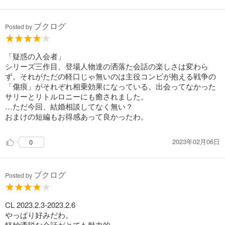
どんどんキャラクターの過去や心の動きが分かるようになって
きて、今まで以上に感情移入しやすくなった。事件のからくり
ブクログ
も上手いなあと思うし、ようやく我慢に我慢を重ねてきた女性
Posted by
陣がいろんな意味で反撃に転じたベインブリッジ家のこれから
が楽しみだな～。ギャングのボスとも交流を重ねたグウェンが
すっかりアイドル（？）と化しているのが面白い。アイリスも
「疑惑の入会者」
ありきたりな男では満足できないでしょうから、結局このまま
シリーズ三作目、登場人物達の洒落た会話の楽しさは変わら
くっつくのかしら。サリーの気持ちも結構びっくりしたので、
ず。それがただの軽口じゃ無いのは主役コンビが抱える戦争の
二人の恋の行く先が気になります。
「傷痕」がそれぞれ相乗効果になっている。出会ってなかった
サリーとリトルロニーにも癒されました。
…ただ今回、結婚相談してなく無い？
おまけの短編もお得感あって良かったわ。
2023年02月06日
0
ブクログ
Posted by
CL 2023.2.3-2023.2.6
やっぱり好みだわ。
軽妙洒脱な会話がとても魅力的。