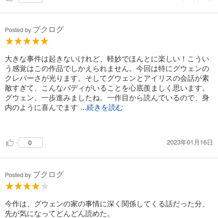
ブクログ
Posted by
大きな事件は起きないけれど、軽妙でほんとに楽しい！こうい
う感覚はこの作品でしかえられません。今回は特にグウェンの
クレバーさが光ります。そしてグウェンとアイリスの会話が素
敵すぎて、こんなバディがいることを心底羨ましく思います。
グウェン、一歩進みましたね。一作目から読んでいるので、身
内のように喜んでます
...続きを読む
。スピンオフも充実していて、最後まで楽しめました。ギロウ
ズのデスク、検索しちゃいましたよ。いいですねえ。
2023年01月16日
0
ブクログ
Posted by
今作は、グウェンの家の事情に深く関係してくる話だった分、
先が気になってどんどん読めた。