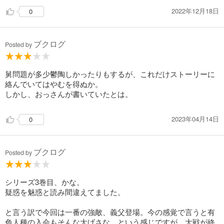
過去2作で嫌いだったカロラインが今回はちょっと好きになった
2022年12月18日
0
かも…初登場したハロルドが酷すぎたからかもしれないけど。
サリーが好きなので、彼を応援したいなぁ…
ブクログ
Posted by
舅問題が多少鬱陶しかったりもするが、これだけストーリーに
絡んでいてはやむを得ぬか。
しかし、おっさんが書いていたとは。
2023年04月14日
0
ブクログ
Posted by
シリーズ3巻目、かな。
疑惑を魅惑と読み間違えてました。
と言う訳で今回は一番の強敵、義父登場。今の感覚で言うと有
色人種の入会もそんな大げさな、という感じですが、大戦が終