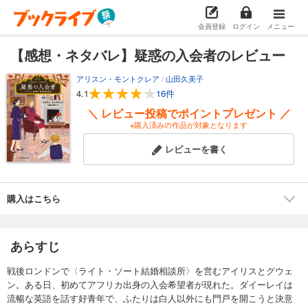
会員登録
ログイン
メニュー
【感想・ネタバレ】疑惑の入会者のレビュー
アリスン・モントクレア
/
山田久美子
4.1
16件
＼ レビュー投稿でポイントプレゼント ／
※購入済みの作品が対象となります
レビューを書く
購入はこちら
あらすじ
戦後ロンドンで〈ライト・ソート結婚相談所〉を営むアイリスとグウェ
ン。ある日、初めてアフリカ出身の入会希望者が現れた。ダイーレイは
流暢な英語を話す好青年で、ふたりは白人以外にも門戸を開こうと決意