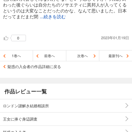
わった後ぐらいは自分たちのソサエティに異邦人が入ってくる
というのは大変なことだったのかな、なんて思いました。日本
だってまだまだ閉
...続きを読む
鎖的ですしね。
2023年01月19日
0
そういう意味では義父、相当思い切ったな！という最後のオチ
でした。まぁ彼も正気を失っていたという事なのかもしれない
けど、その犠牲になった人が居るのだから正当化は出来ないで
1巻へ
前巻へ
次巻へ
最新刊へ
すよね… 巻を追うにつれ、義母が段々とたくましくなってい
るような気がします。ガンバレ。
疑惑の入会者の作品詳細に戻る
作品レビュー一覧
ロンドン謎解き結婚相談所
王女に捧ぐ身辺調査