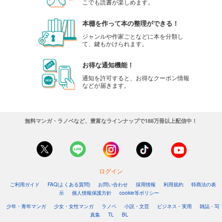
こでも読書が楽しめます。
本棚を作って本の整理ができる！
ジャンルや作家ごとなどに本を分類し
て、鍵もかけられます。
お得な通知機能！
通知を許可すると、お得なクーポン情報
などが届きます。
無料マンガ・ラノベなど、豊富なラインナップで188万冊以上配信中！
ログイン
ご利用ガイド
FAQ(よくある質問)
お問い合わせ
採用情報
利用規約
特商法の表
示
個人情報保護方針
cookie等ポリシー
少年・青年マンガ
少女・女性マンガ
ラノベ
小説・文芸
ビジネス・実用
雑誌・写
真集
TL
BL