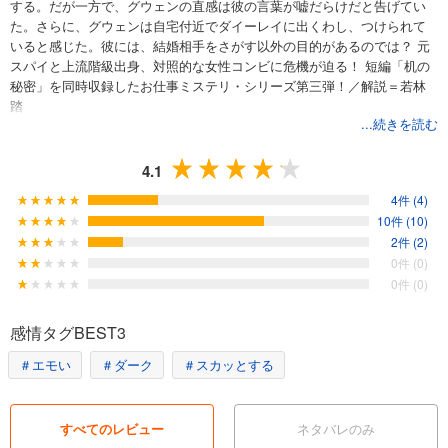
する。だが一方で、グウェンの直感は彼の言葉が嘘だらけだと告げてい
た。さらに、グウェンは自宅付近でダイーレイに出くわし、つけられて
いると感じた。彼には、結婚相手をさがす以外の目的があるのでは？ 元
スパイと上流階級出身、対照的な女性コンビに危機が迫る！ 短編「机の
秘密」を同時収録したお仕事ミステリ・シリーズ第三弾！／解説＝若林
踏
...続きを読む
4.1
4件 (4)
10件 (10)
2件 (2)
0件 (0)
0件 (0)
感情タグBEST3
＃エモい
＃ダーク
＃スカッとする
すべてのレビュー
ネタバレのみ