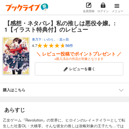
会員登録
ログイン
メニュー
【感想・ネタバレ】私の推しは悪役令嬢。:
1【イラスト特典付】のレビュー
青乃下
/
いのり。
/
花ヶ田
4.7
56件
＼ レビュー投稿でポイントプレゼント ／
※購入済みの作品が対象となります
レビューを書く
購入はこちら
あらすじ
乙女ゲーム『Revolution』の世界に、ヒロインのレイ＝テイラーとして転
生した社畜OL・大橋零。そんな彼女の推しは攻略対象の王子たち…では