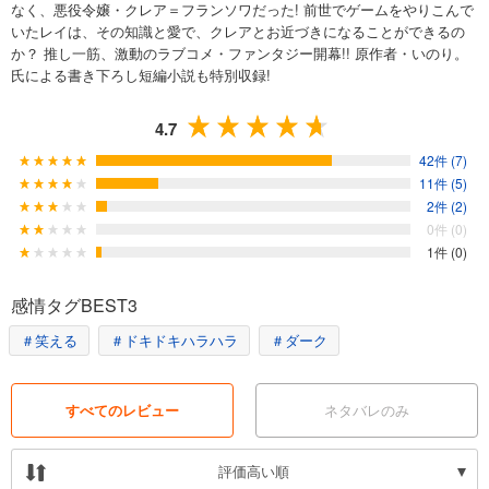
なく、悪役令嬢・クレア＝フランソワだった! 前世でゲームをやりこんで
いたレイは、その知識と愛で、クレアとお近づきになることができるの
か？ 推し一筋、激動のラブコメ・ファンタジー開幕!! 原作者・いのり。
氏による書き下ろし短編小説も特別収録!
4.7
42件 (7)
11件 (5)
2件 (2)
0件 (0)
1件 (0)
感情タグBEST3
＃笑える
＃ドキドキハラハラ
＃ダーク
すべてのレビュー
ネタバレのみ
評価高い順