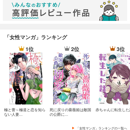
私の推しは悪役令嬢。: 9【イラスト特典付】
私の推しは悪役令嬢。: 10【イラスト特典付】
私の推しは悪役令嬢。: 11【イラスト特典付】
「女性マンガ」ランキング
私の推しは悪役令嬢。: 12【イラスト特典付】
1位
2位
3位
極と蕾～極道と恋を知ら
死に戻りの薔薇姫は敵国
赤ちゃんに転生した
ない人妻...
の公爵に...
「女性マンガ」ランキングの一覧へ