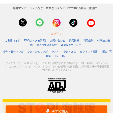
無料マンガ・ラノベなど、豊富なラインナップで188万冊以上配信中！
ログイン
ご利用ガイド
FAQ(よくある質問)
お問い合わせ
採用情報
利用規約
特商法の表
示
個人情報保護方針
cookie等ポリシー
少年・青年マンガ
少女・女性マンガ
ラノベ
小説・文芸
ビジネス・実用
雑誌・写
真集
TL
BL
ブックライブ（BookLive!）は、BookLiveが運営する電子書店です。TOPPANホールディング
ス、カルチュア・コンビニエンス・クラブ、テレビ朝日の出資を受け、日本最大級の電子書籍配
信サービスを行っています。
今すぐ購入