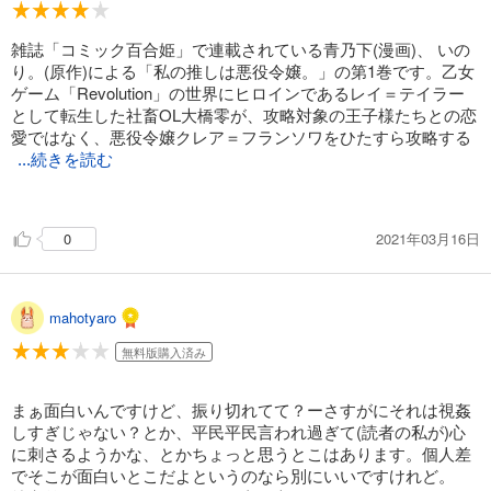
雑誌「コミック百合姫」で連載されている青乃下(漫画)、 いの
り。(原作)による「私の推しは悪役令嬢。」の第1巻です。乙女
ゲーム「Revolution」の世界にヒロインであるレイ＝テイラー
として転生した社畜OL大橋零が、攻略対象の王子様たちとの恋
愛ではなく、悪役令嬢クレア＝フランソワをひたすら攻略する
...続きを読む
お話。悪役令嬢らしくレイに冷たく接するクレア様だけど、レ
イのドMっぷりに泣いちゃうとか、可愛い。この後、徐々にデ
2021年03月16日
0
レていくのだろうか。そういえば、本来の攻略対象の王子の立
場はどうなるのかな。
mahotyaro
無料版購入済み
まぁ面白いんですけど、振り切れてて？ーさすがにそれは視姦
しすぎじゃない？とか、平民平民言われ過ぎて(読者の私が)心
に刺さるようかな、とかちょっと思うとこはあります。個人差
でそこが面白いとこだよというのなら別にいいですけれど。