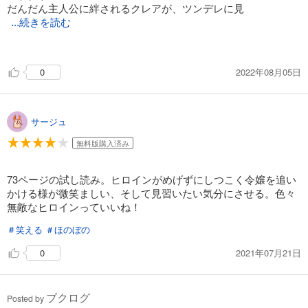
だんだん主人公に絆されるクレアが、ツンデレに見
...続きを読む
えてきます♪︎
とりあえず3巻まで続けてみましたが、百合コメディですが主人
2022年08月05日
0
公と悪役令嬢の関係がどう変化するのか楽しみです。
(主人公は悪役令嬢と結ばれる事を目標にしていないので)
人間関係も色んなところで、フラグが立ってるので個人的には
皆幸せになって欲しいです。
サージュ
続き物なので、これからも読みたい作品のひとつです。
無料版購入済み
73ページの試し読み。ヒロインがめげずにしつこく令嬢を追い
かける様が微笑ましい、そして見習いたい気分にさせる。色々
無敵なヒロインっていいね！
＃笑える
＃ほのぼの
2021年07月21日
0
ブクログ
Posted by