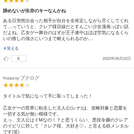
諦めないが生存のキーなんかね
ある日突然出会った相手が自分を全肯定しながら尽くしてくれ
て…っていうと、クレア様目線だとすんごい少女漫画っぽい話
だよね。乙女ゲー舞台のはずが王子連中はほぼ空気になるくら
いの推しの強さにいつまで耐えられるのか…
＃笑える
2023年06月22日
0
ブクログ
Posted by
タイトルで気になって手に取ってしまった！
乙女ゲーの世界に転生した主人公(レナ)は、攻略対象と恋愛を
一切する気が無い模様です。
えっ、主人公はドMなの！？と思うくらい、悪役令嬢のクレア
のイビリに対して「クレア様、大好き♡」と言える鉄メンタル
です(笑)