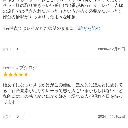
クレア様の取り巻きもいい感じに出番があったり、レイ一人称
の原作では描ききれなかった（というか描く必要がなかった）
部分の輪郭がくっきりしたような印象。
1巻時点ではレイがただ欲望のままに
...続きを読む
クレア様に付き纏ってるだけに見える段階だけど（いや実際そ
うっちゃそうなんだけどｗ）
2020年12月19日
1
この先の話を知ってると、そんな関わり方すら尊い……日常尊
い……ってなってしまう。
ブクログ
Posted by
姫女子になったきっかけがこの漫画。ほんとにほんとに愛して
る！百合要素が足りないーって思う人もいるかもしれないけど
私的にはこの感じがとにかく好き！語れる人が現れる日を待っ
てます
2024年11月02日
0