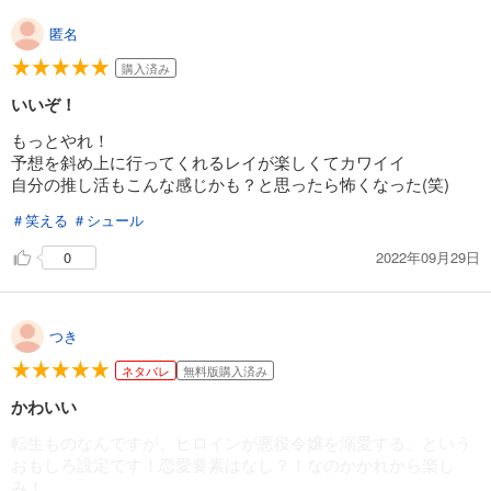
匿名
購入済み
いいぞ！
もっとやれ！
予想を斜め上に行ってくれるレイが楽しくてカワイイ
自分の推し活もこんな感じかも？と思ったら怖くなった(笑)
＃笑える
＃シュール
2022年09月29日
0
つき
ネタバレ
無料版購入済み
かわいい
転生ものなんですが、ヒロインが悪役令嬢を溺愛する。という
おもしろ設定です！恋愛要素はなし？！なのかかれから楽し
み！