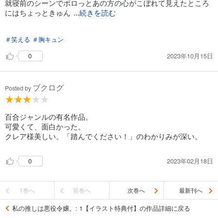
就寝前のシーンでポロっとあの方の心がこぼれて見えたところ
にはちょっときゅん
...続きを読む
としました。
＃笑える
＃胸キュン
そのあとのおまけショートショートがこの作者さんのは笑えて
良いです。
2023年10月15日
0
ブクログ
Posted by
百合ジャンルの有名作品。
可愛くて、面白かった。
クレア様美しい。「踏んでください！」のわかりみが深い。
2023年02月18日
0
1巻へ
前巻へ
次巻へ
最新刊へ
私の推しは悪役令嬢。: 1【イラスト特典付】の作品詳細に戻る