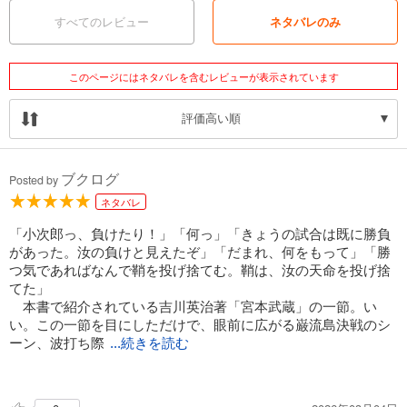
すべてのレビュー
ネタバレのみ
このページにはネタバレを含むレビューが表示されています
評価高い順
ブクログ
Posted by
ネタバレ
「小次郎っ、負けたり！」「何っ」「きょうの試合は既に勝負
があった。汝の負けと見えたぞ」「だまれ、何をもって」「勝
つ気であればなんで鞘を投げ捨てむ。鞘は、汝の天命を投げ捨
てた」
本書で紹介されている吉川英治著「宮本武蔵」の一節。い
い。この一節を目にしただけで、眼前に広がる巌流島決戦のシ
ーン、波打ち際
...続きを読む
でせめぎ合う武蔵と小次郎の緊迫が蘇る。そんな「本」という
とてつもない世界へのリスペクトが詰まった本。好きで好き