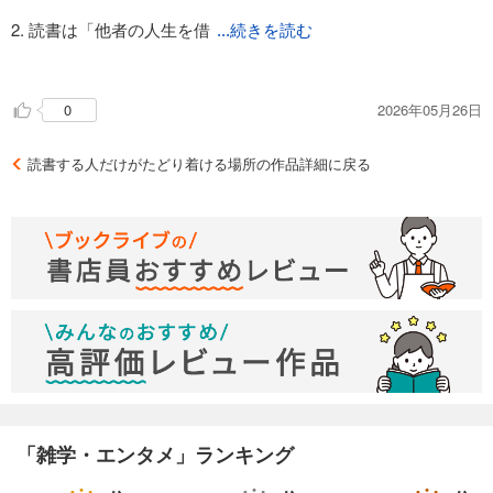
2. 読書は「他者の人生を借
...続きを読む
りる」行為
自分の人生は一度きりで、経験できることには限界がある。読
2026年05月26日
0
書は、他人の成功・失敗・苦悩・発見を“追体験”できる。日本
だけでなく、海外の文化・価値観・歴史にも触れられる。
→ 読書は、自分の想定外を想定内に変える装置。
読書する人だけがたどり着ける場所の作品詳細に戻る
3. 読書は“世界の広さ”を思い出させてくれる
自分の経験だけで判断すると、世界は狭くなる。本を通じて
「こんな考え方があったのか」と視野が広がる。その広がり
が、日常の選択や行動の質を変えていく。
→ 読書は、人生の選択肢を増やす。
「雑学・エンタメ」ランキング