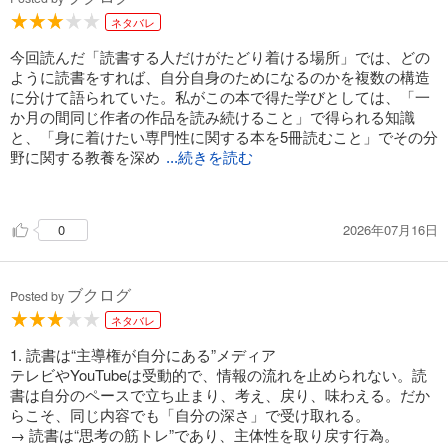
ネタバレ
今回読んだ「読書する人だけがたどり着ける場所」では、どの
ように読書をすれば、自分自身のためになるのかを複数の構造
に分けて語られていた。私がこの本で得た学びとしては、「一
か月の間同じ作者の作品を読み続けること」で得られる知識
と、「身に着けたい専門性に関する本を5冊読むこと」でその分
野に関する教養を深め
...続きを読む
ることができるということ。今までは気になった本を片っ端か
ら読んでいたため、統一感もなければ、一貫性も私の読書には
2026年07月16日
0
存在しなかった。それは悪いことではないが、知識を深めると
いう点においては改善点は多く存在していた。それを気付かせ
てくれたのがこの本である。本を読む人も読むことが面倒だと
ブクログ
感じる人にもおすすめできる本だと思う。本をどのように読書
Posted by
するのかを深く考える時間になった。
ネタバレ
1. 読書は“主導権が自分にある”メディア
テレビやYouTubeは受動的で、情報の流れを止められない。読
書は自分のペースで立ち止まり、考え、戻り、味わえる。だか
らこそ、同じ内容でも「自分の深さ」で受け取れる。
→ 読書は“思考の筋トレ”であり、主体性を取り戻す行為。