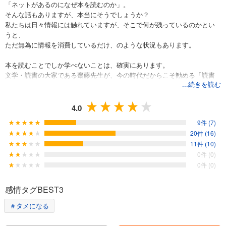
「ネットがあるのになぜ本を読むのか」。
そんな話もありますが、本当にそうでしょうか？
私たちは日々情報には触れていますが、そこで何が残っているのかとい
うと、
ただ無為に情報を消費しているだけ、のような状況もあります。
本を読むことでしか学べないことは、確実にあります。
文学・読書の大家である齋藤先生が、今の時代だからこそ勧める「読書
...続きを読む
する理由」と、
「人生と知性に深みをつくる読書」の仕方を紹介します。
4.0
9件 (7)
20件 (16)
11件 (10)
0件 (0)
0件 (0)
感情タグBEST3
＃タメになる