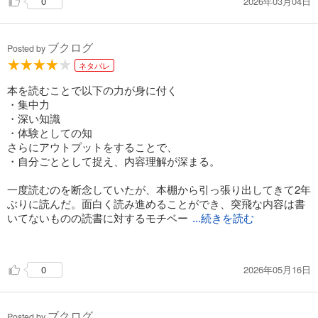
2026年03月04日
0
で、最高だと思えるものがある幸せ。
「なんで本なんか読めっていうのという質問があるけれど」
と教師が言った。「教養を身につけるというのが一つの答えだ
ブクログ
ろう。教養が何故必要かと聞かれると、テストの答えにはつな
Posted by
がらないかもしれないけれど、確実に人生は味わい深くなる
ネタバレ
よ」と。焼酎「赤兎馬」を飲んで「へー、変わった名前~」っ
て言って飲むよりね。
本を読むことで以下の力が身に付く
「赤兎馬（せきとば）」は、三国志の英雄・関羽の愛馬だ。
・集中力
燃えるような赤い目をしていたのでその名がついた。関羽が非
・深い知識
業の死を遂げた後、数度戦場に姿を現して敵兵を混乱に陥れ
・体験としての知
た。関羽の亡霊が現れた、と。そして関羽を殺した敵が死ぬの
さらにアウトプットをすることで、
を見届けると、赤兎馬も姿を消し二度と現れることはなかっ
・自分ごととして捉え、内容理解が深まる。
た。そんな物語を思いながらの焼酎もロマン。名付けた人に乾
杯。
一度読むのを断念していたが、本棚から引っ張り出してきて2年
ぶりに読んだ。面白く読み進めることができ、突飛な内容は書
いてないものの読書に対するモチベー
...続きを読む
ションを向上させる、読書の自己啓発本のような内容だと思っ
た。加えて、自分がこれまでいかに受動的に本を読んでいたか
2026年05月16日
0
に気付かされ、これからはきちんと自分の言葉として何を学ん
だか、どう感じたかを声や文章に起こしておこうと決意した。
アウトプットが人に見られるような環境に身をおこう。
ブクログ
Posted by