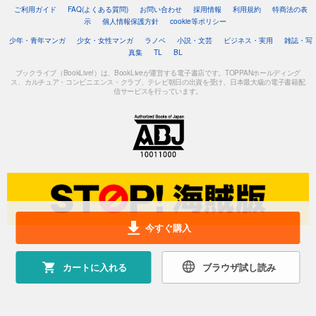
ご利用ガイド
FAQ(よくある質問)
お問い合わせ
採用情報
利用規約
特商法の表
示
個人情報保護方針
cookie等ポリシー
少年・青年マンガ
少女・女性マンガ
ラノベ
小説・文芸
ビジネス・実用
雑誌・写
真集
TL
BL
ブックライブ（BookLive!）は、BookLiveが運営する電子書店です。TOPPANホールディング
ス、カルチュア・コンビニエンス・クラブ、テレビ朝日の出資を受け、日本最大級の電子書籍配
信サービスを行っています。
今すぐ購入
カートに入れる
ブラウザ試し読み