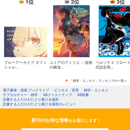
1位
2位
3位
ブルーアーカイブ オフィ
ユミアのアトリエ ～追憶
ペルソナ３ リロード
シャル...
の錬金...
式設定画...
「雑学・エンタメ」ランキングの一覧へ
電子書籍・漫画 ブックライブ
〉
ビジネス・実用
〉
雑学・エンタメ
〉
サブカルチャー・雑学
〉
SBクリエイティブ
〉
SB新書
〉
読書する人だけがたどり着ける場所
〉
読書する人だけがたどり着ける場所のレビュー
新刊やお得な情報
をお届けします！