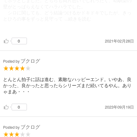
てホッとしました。どちらも両片思いでじれったく、幼馴染の
壁がとっぱらえなくてハラハラでした。
シロに関しても、どう結論つけるかドキドキでしたが、きっ
とひろの事をずっと見守って
...続きを読む
くれるんでしょうね。
2021年02月28日
0
やっと着れたワンピースも似合っていたんだろうと思いま
す。
ブクログ
番外編とか読みたいです！
Posted by
とんとん拍子に話は進む、素敵なハッピーエンド。いやあ、良
かった、良かったと思ったらシリーズまだ続いてるやん。あり
ゃまあ・・・
2023年09月19日
0
ブクログ
Posted by