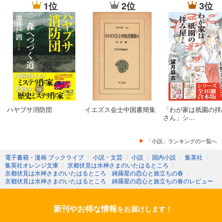
1位
2位
3位
ハヤブサ消防団
イエズス会士中国書簡集
「わが家は祇園の拝
さん」シ...
「小説」ランキングの一覧へ
電子書籍・漫画 ブックライブ
〉
小説・文芸
〉
小説
〉
国内小説
〉
集英社
〉
集英社オレンジ文庫
〉
京都伏見は水神さまのいたはるところ
〉
京都伏見は水神さまのいたはるところ 綺羅星の恋心と旅立ちの春
〉
京都伏見は水神さまのいたはるところ 綺羅星の恋心と旅立ちの春のレビュー
新刊やお得な情報
をお届けします！