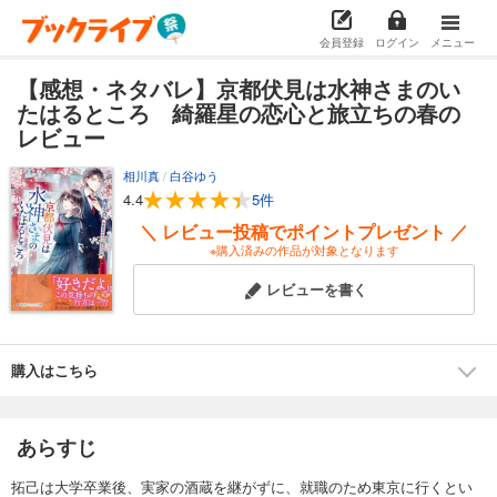
会員登録
ログイン
メニュー
【感想・ネタバレ】京都伏見は水神さまのい
たはるところ 綺羅星の恋心と旅立ちの春の
レビュー
相川真
/
白谷ゆう
4.4
5件
＼ レビュー投稿でポイントプレゼント ／
※購入済みの作品が対象となります
レビューを書く
購入はこちら
あらすじ
拓己は大学卒業後、実家の酒蔵を継がずに、就職のため東京に行くとい