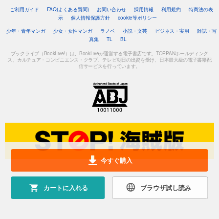
ご利用ガイド
FAQ(よくある質問)
お問い合わせ
採用情報
利用規約
特商法の表
示
個人情報保護方針
cookie等ポリシー
少年・青年マンガ
少女・女性マンガ
ラノベ
小説・文芸
ビジネス・実用
雑誌・写
真集
TL
BL
ブックライブ（BookLive!）は、BookLiveが運営する電子書店です。TOPPANホールディング
ス、カルチュア・コンビニエンス・クラブ、テレビ朝日の出資を受け、日本最大級の電子書籍配
信サービスを行っています。
今すぐ購入
カートに入れる
ブラウザ試し読み