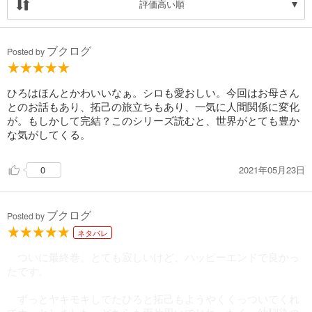
評価高い順
ブクログ
Posted by
ひろはほんとかわいいなぁ。シロも愛おしい。今回はお母さん
とのお話もあり、拓己の旅立ちもあり、一気に人間関係に変化
が。もしかして完結？このシリーズ読むと、世界がとても豊か
な気がしてくる。
2021年05月23日
0
ブクログ
Posted by
ネタバレ
ついに最終巻。とても寂しいけど、ハッピーエンドで良かっ
たです。
ずっとヤキモキしてたひろと拓己もようやくくっついてくれ