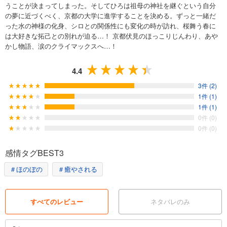
うことが決まってしまった。そしてひろは祖母の神社を継ぐという自分
の夢に近づくべく、京都の大学に進学することを決める。ずっと一緒だ
った水の神様の化身、シロとの関係性にも変化の時が訪れ、桜舞う春に
は大好きな拓己との別れが迫る…！ 京都伏見のほっこりじんわり、あや
かし物語、涙のクライマックスへ…！
4.4
3件 (2)
1件 (1)
1件 (1)
0件 (0)
0件 (0)
感情タグBEST3
＃ほのぼの
＃癒やされる
すべてのレビュー
ネタバレのみ