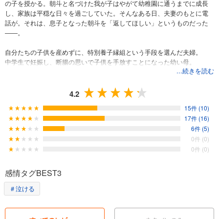
の子を授かる。朝斗と名づけた我が子はやがて幼稚園に通うまでに成長
し、家族は平穏な日々を過ごしていた。そんなある日、夫妻のもとに電
話が。それは、息子となった朝斗を「返してほしい」というものだった
――。
自分たちの子供を産めずに、特別養子縁組という手段を選んだ夫婦。
中学生で妊娠し、断腸の思いで子供を手放すことになった幼い母。
...続きを読む
それぞれの葛藤、人生を丹念に描いた、胸に迫る長編。
河瀬直美監督も推薦！
4.2
「このラストシーンはとてつもなく強いリアリティがある。」（解説よ
15件 (10)
り）
17件 (16)
6件 (5)
0件 (0)
0件 (0)
感情タグBEST3
＃泣ける