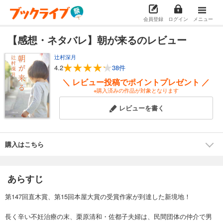
会員登録
ログイン
メニュー
【感想・ネタバレ】朝が来るのレビュー
辻村深月
4.2
38件
＼ レビュー投稿でポイントプレゼント ／
※購入済みの作品が対象となります
レビューを書く
購入はこちら
あらすじ
第147回直木賞、第15回本屋大賞の受賞作家が到達した新境地！
長く辛い不妊治療の末、栗原清和・佐都子夫婦は、民間団体の仲介で男