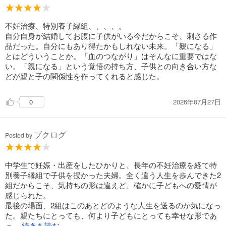
不妊治療、特別養子縁組、、、、。
自分自身が結婚してお腹に子供がいる今だからこそ、刺さる作
品だった。自分にもあり得たかもしれない未来。「親になる」
とはどういうことか。「血のつながり」はそんなに重要ではな
い。「親になる」という覚悟の持ち方、子供との向き合い方な
どが親と子の関係性を作ってくれると感じた。
2026年07月27日
0
ブクログ
Posted by
中学生で妊娠・出産をしたひかりと、長年の不妊治療を経て特
別養子縁組で子供を授かった夫婦。全く違う人生を歩んできた2
組だからこそ、気持ちの形は違えど、確かに子どもへの愛情が
感じられた。
最後の場面、2組はこのあとどのような人生を送るのか気になっ
た。親たちにとっても、何より子どもにとっても幸せな形であ
っ