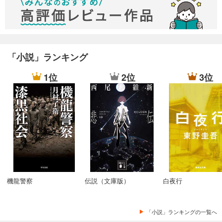
「小説」ランキング
1位
2位
3位
機龍警察
伝説（文庫版）
白夜行
「小説」ランキングの一覧へ