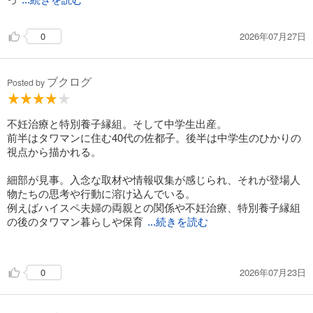
...続きを読む
て欲しい。
2026年07月27日
0
ブクログ
Posted by
不妊治療と特別養子縁組。そして中学生出産。
前半はタワマンに住む40代の佐都子。後半は中学生のひかりの
視点から描かれる。
細部が見事。入念な取材や情報収集が感じられ、それが登場人
物たちの思考や行動に溶け込んでいる。
例えばハイスペ夫婦の両親との関係や不妊治療、特別養子縁組
の後のタワマン暮らしや保育
...続きを読む
園。
例えば特別養子縁組の支援団体の寮や入居者、学校に戻ってか
2026年07月23日
0
らの周囲への感じ方。
個人的には学生の妊娠出産とか人生転落とかはあまり好きじゃ