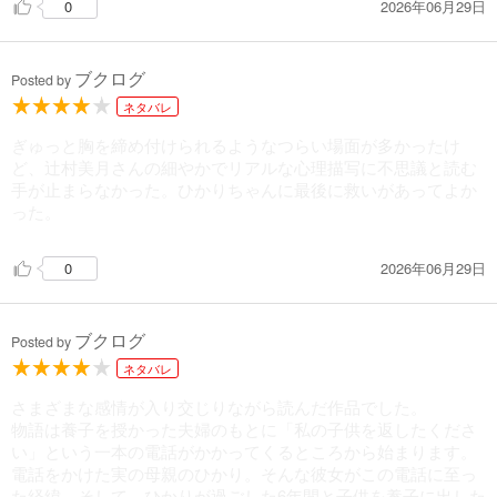
2026年06月29日
0
ブクログ
Posted by
ネタバレ
ぎゅっと胸を締め付けられるようなつらい場面が多かったけ
ど、辻村美月さんの細やかでリアルな心理描写に不思議と読む
手が止まらなかった。ひかりちゃんに最後に救いがあってよか
った。
2026年06月29日
0
ブクログ
Posted by
ネタバレ
さまざまな感情が入り交じりながら読んだ作品でした。
物語は養子を授かった夫婦のもとに「私の子供を返したくださ
い」という一本の電話がかかってくるところから始まります。
電話をかけた実の母親のひかり。そんな彼女がこの電話に至っ
た経緯。そして、ひかりが過ごした6年間と子供を養子に出した