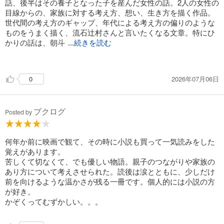
話、後半はその養子となった子を産んだ女性の話。2人の女性の
目線からの、家族に対する考え方、想い、生き方を描く作品。
世代間の考え方のギャップ、年代による考え方の偏りのような
ものをうまく描く、流石辻村さんと言いたくなる文章。特にひ
かりの話は、朝斗
...続きを読む
との対比もあり、読んでいて苦しかった。
全てを理解し合えている家族って、この世の中にどのくらいい
2026年07月06日
0
るのだろう。
ひかりがこの後どうなったかは分からないが、血の繋がらない
関係性、朝斗を介して繋がった関係の縁が、血縁を越えて、理
ブクログ
解してくれる、理解し合える関係となったのなら、ひかりにと
Posted by
っても「朝が来た」と思えた日になったんじゃないか。
多様な女性の生き方、考え方、家族の形、関係の形を、考えさ
せられる1冊だった。
何年か前に映画で観て、その時に小説も買って一気読みをした
覚えがあります。
苦しくて切なくて、でも優しい物語。親子のつながりや家族の
あり方について考えさせられた。読後は涙とともに、少しだけ
前を向けるような温かさが残る一冊です。個人的には小説の方
が好き。
かぞくってむずかしい。。。