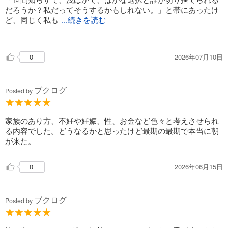
だろうか？私だってそうするかもしれない。」と帯にあったけ
ど、同じく私も
...続きを読む
そう思い続けながら読み切った。
佐都子とひかり、それぞれの心理が痛いくらい感じられ
2026年07月10日
0
る、、、
まさかこんな話だったなんて。いい裏切りだった。
最後は読む手が止まらなくなって、涙が出てきた。
ブクログ
ここ最近でも印象的な本！
Posted by
家族のあり方、不妊や妊娠、性、お金など色々と考えさせられ
る内容でした。どうなるかと思ったけど最期の最期で本当に朝
が来た。
2026年06月15日
0
ブクログ
Posted by