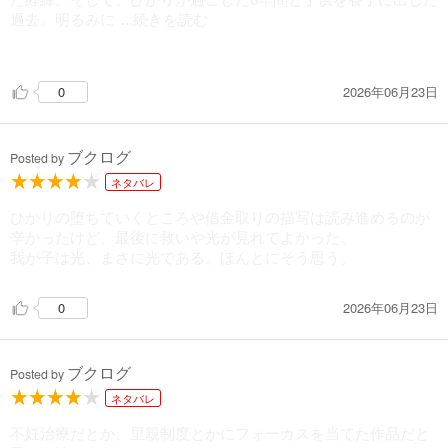
過去。明るみに
...続きを読む
なればなるほど胸が痛くなったのを覚えています。物語のラス
トにはまさに雷に打たれた衝撃が！？
2026年06月23日
0
どんなに辛い人生でも明けない夜はない。そんな想いを背負っ
たひかりの実子。朝斗
若者の望まぬ妊娠により失われる命や傷つく人々。そのような
ブクログ
存在と特別養子縁組という制度を多くの人に知ってもらう良い
Posted by
きっかけになる一冊です！
ネタバレ
ひかりの堕ちていくところや借金取りの描写は読み進めるのが
辛かったけど、最後に救いや光が見れてよかった。
我が子は光、まさに光である。ほんとにそう思う。
2026年06月23日
0
ブクログ
Posted by
ネタバレ
不妊治療だとか、里親制度とかにフォーカスを当てた作品だと