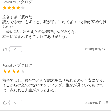
ブクログ
ないテーマなので、前半の佐都子の章に感情移入した。不妊治
Posted by
療って本当に大変なんだなぁ。飛行機で病院行くとか。ダメだ
った時の絶望とか。
泣きすぎて疲れた
ラストはそこまで惹かれなかったかな。
読んでる最中もずっと、我が子に重ねてぎゅっと胸が締め付け
られた
可愛い2人に出会えたのは奇跡なんだろうな。
本当に産まれてきてくれてありがとう。
2026年07月19日
0
ブクログ
Posted by
前半で涙し、後半でどんな結末を見せられるのか不安になり、
そこからの文句のないエンディング。誰かが見ていてあげれ
ば、救われる人生がきっとある。
2026年07月19日
0