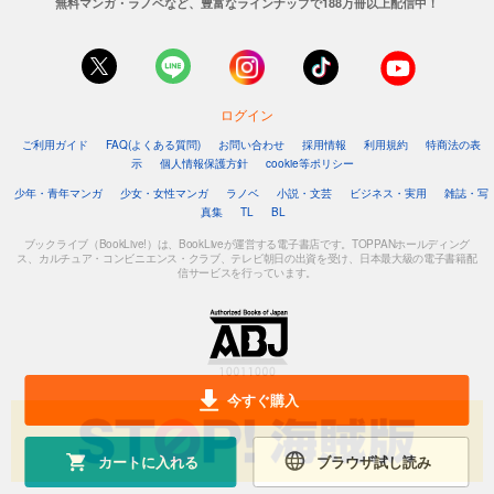
無料マンガ・ラノベなど、豊富なラインナップで188万冊以上配信中！
ログイン
ご利用ガイド
FAQ(よくある質問)
お問い合わせ
採用情報
利用規約
特商法の表
示
個人情報保護方針
cookie等ポリシー
少年・青年マンガ
少女・女性マンガ
ラノベ
小説・文芸
ビジネス・実用
雑誌・写
真集
TL
BL
ブックライブ（BookLive!）は、BookLiveが運営する電子書店です。TOPPANホールディング
ス、カルチュア・コンビニエンス・クラブ、テレビ朝日の出資を受け、日本最大級の電子書籍配
信サービスを行っています。
今すぐ購入
カートに入れる
ブラウザ試し読み