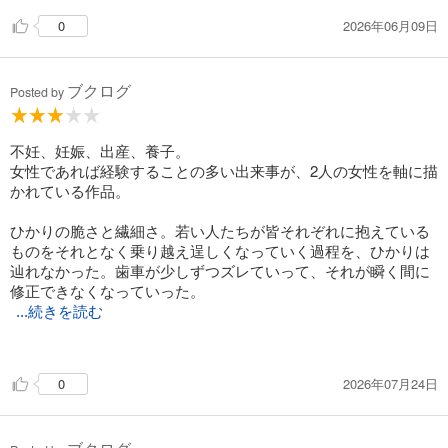
2026年06月09日
0
ブクログ
Posted by
不妊、妊娠、出産、養子。
女性であれば経験することの多い出来事が、2人の女性を軸に描
かれている作品。
ひかりの脆さと繊細さ。若い人たちが皆それぞれに抱えている
ものをそれとなく乗り越え逞しくなっていく過程を、ひかりは
辿れなかった。歯車が少しずつズレていって、それが瞬く間に
修正できなくなっていった。
...続きを読む
どうしてなんだろう。誰が、あの時助けてあげられたんだろ
う。
2026年07月24日
0
そんな悶々とした思いが込み上げてきた。
中学生、高校生。まだまだ未来は選べるし世界は広いのに、そ