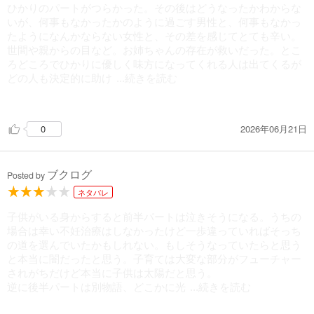
ひかりのパートがつらかった。その後はどうなったかわからな
いが、何事もなかったかのように過ごす男性と、何事もなかっ
たようになんかならない女性と、その差を感じてとても辛い。
世間や親からの目など。お姉ちゃんの存在が救いだった。とこ
ろどころでひかりに優しく味方になってくれる人は出てくるが
どの人も決定的に助け
...続きを読む
てくれるわけではなく、そのもどかしさや辛さからの、ラスト
のシーン。朝斗のかわいらしさの描写、佐都子の強さを感じて
2026年06月21日
0
感動。続きは気になるが、終わりはこれでいいのだと思う。
ブクログ
Posted by
ネタバレ
子供がいる身からすると前半パートは泣きそうになる。うちの
場合は幸い不妊治療はしなかったけど一歩違っていればそっち
の道を選んでいたかもしれない。もしそうなっていたらと思う
と本当に闇だったと思う。子育ては大変な部分がフューチャー
されがちだけど本当に子供は太陽だと思う。
逆に後半パートは別物語、どこかに光
...続きを読む
があってほしいと思いながらどんどん闇にはまっていってしま