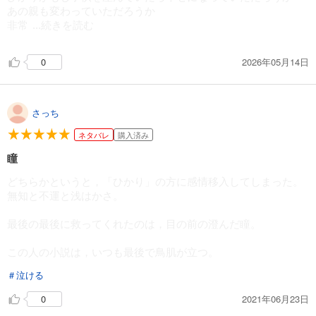
あの親も変わっていただろうか
非常
...続きを読む
に面白かった
2026年05月14日
0
さっち
ネタバレ
購入済み
瞳
どちらかというと，「ひかり」の方に感情移入してしまった。
無知と不運と浅はかさ。
最後の最後に救ってくれたのは，目の前の澄んだ瞳。
この人の小説は，いつも最後で鳥肌が立つ。
＃泣ける
2021年06月23日
0