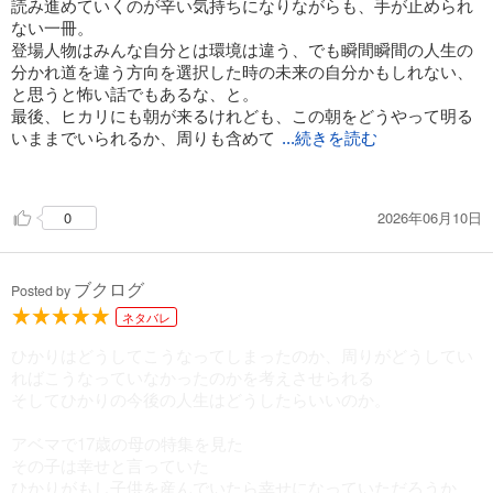
読み進めていくのが辛い気持ちになりながらも、手が止められ
ない一冊。
登場人物はみんな自分とは環境は違う、でも瞬間瞬間の人生の
分かれ道を違う方向を選択した時の未来の自分かもしれない、
と思うと怖い話でもあるな、と。
最後、ヒカリにも朝が来るけれども、この朝をどうやって明る
いままでいられるか、周りも含めて
...続きを読む
のことなんだろうな、と思った。
2026年06月10日
0
ブクログ
Posted by
ネタバレ
ひかりはどうしてこうなってしまったのか、周りがどうしてい
ればこうなっていなかったのかを考えさせられる
そしてひかりの今後の人生はどうしたらいいのか。
アベマで17歳の母の特集を見た
その子は幸せと言っていた
ひかりがもし子供を産んでいたら幸せになっていただろうか