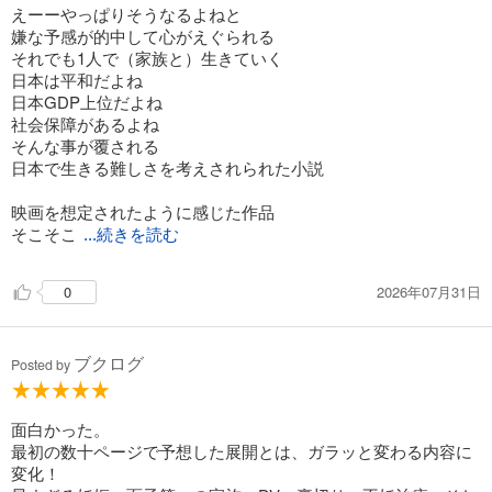
えーーやっぱりそうなるよねと
嫌な予感が的中して心がえぐられる
それでも1人で（家族と）生きていく
日本は平和だよね
日本GDP上位だよね
社会保障があるよね
そんな事が覆される
日本で生きる難しさを考えされられた小説
映画を想定されたように感じた作品
そこそこ
...続きを読む
心が穏やかな時に読む事をおすすめ
2026年07月31日
0
ブクログ
Posted by
面白かった。
最初の数十ページで予想した展開とは、ガラッと変わる内容に
変化！