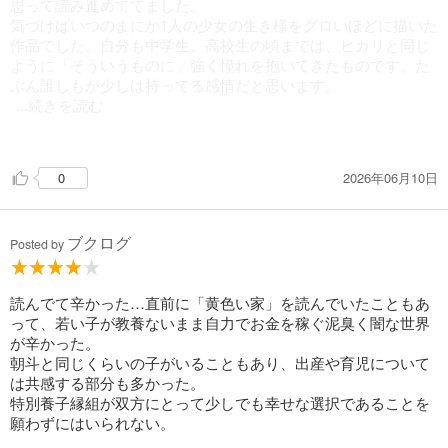
思って読み進めててました。
気づけばいつのまにか1人の少女の生き様をグロいほどに描いた
作品でした。自分も中学生、高校生の頃までは、ヒカリと同じ
ように「そういうものに」強く憧れを抱いてきたものです。た
ぶん誰しもが少しは持ってる感情だと思います。
...続きを読む
ヒカリは特に自己肯定感が低く、色々と搾取され、読んでいて
辛いものでしたが。ラストの展開で救われました。
2026年06月10日
0
人間とはいいものです
ブクログ
Posted by
読んでて辛かった…直前に「黄色い家」を読んでいたこともあ
って、若い子が教養ないまま自力でお金を稼ぐ泥臭く闇な世界
が辛かった。
朝斗と同じくらいの子がいることもあり、出産や育児について
は共感する部分も多かった。
特別養子縁組が双方にとって少しでも幸せな選択であることを
願わずにはいられない。