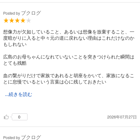
ブクログ
Posted by
想像力が欠如していること、あるいは想像を放棄すること、一
度暗がりに入ると中々元の道に戻れない理由はこれだけなのか
もしれない
広島のお母ちゃんになれていないことを突きつけられた瞬間は
とても残酷
血の繋がりだけで家族であれると胡座をかいて、家族になるこ
とに怠慢でいるという言葉は心に残しておきたい
...続きを読む
最後に救いがあるからハッピーエンド好きにはおすすめ
どんな形であれ道を踏み外さないように足掻いている人には朝
2026年07月27日
0
が来るといいね
ブクログ
Posted by