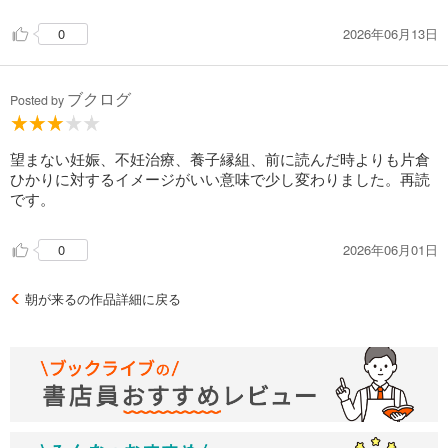
う。辻村深月だなあと思うのが、ひかりが完全な被害者ではな
2026年06月13日
0
いところ。ある種の傲慢さや不器用さがあるから共感もしきれ
ない（褒め言葉です）
最後は救いのような形で終わってるけど救いなのかなと思って
ブクログ
少しモヤモヤはしている。
Posted by
望まない妊娠、不妊治療、養子縁組、前に読んだ時よりも片倉
ひかりに対するイメージがいい意味で少し変わりました。再読
です。
2026年06月01日
0
朝が来るの作品詳細に戻る