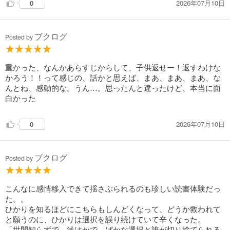
2026年07月10日
0
大切さを深く考えさせられる、素晴らしい一冊です。
ブクログ
Posted by
重かった、なんかあらすじからして、子供返せー！返すわけな
かろう！！って感じの、話かと思えば、まあ、まあ、まあ、な
んとね、感動的な。うん…。思ったんと違ったけど、本当に面
白かった
2026年07月10日
0
ブクログ
Posted by
こんなに感情移入できて揺さぶられるのも珍しい読書体験だっ
た。。
ひかりを知るほどにこちらもしんどくなって、どうか救われて
と願うのに、ひかりは選択を誤り続けていて辛くなった。
「世間知らずで、浅はかで、ばかな選択と誰が切り捨てられる