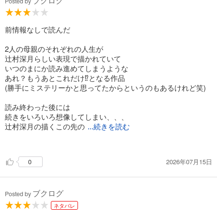
ブクログ
の時は今が全てだと思ってしまう。
Posted by
広い世界を知らないまま、ひかりは子どものまま止まってしま
っていたのかもしれない。
そうなってしまったことにはもちろんひかりの親の責任もある
前情報なしで読んだ
んだろうけど、良かれと思ってしていたことだからこそ子育て
は難しいんだろうなと思う。
2人の母親のそれぞれの人生が
辻村深月らしい表現で描かれていて
傷つき傷つけられながら生きてきた世界の中で唯一、暖かく優
いつのまにか読み進めてしまうような
しいラストシーンがこれでもかというくらい胸に沁みた。
あれ？もうあとこれだけ⁉︎となる作品
雨上がりのキラキラとした情景が目に浮かんできた。
(勝手にミステリーかと思ってたからというのもあるけれど笑)
読み終わった後には
続きをいろいろ想像してしまい、、、
辻村深月の描くこの先の
...続きを読む
世界と是非答え合わせがしたくなる！
2026年07月15日
0
ブクログ
Posted by
ネタバレ