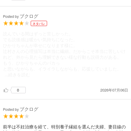
ブクログ
Posted by
ネタバレ
読んでいる間はずっと苦しかった。
でも読後感は暖かい気持ちになった。
ひかりちゃんが幸せになります様に。
辻村さんの心理描写は本当に繊細。だからこそ本当に苦しいけ
れど、外から見たら理解できない様な行動も説得力がある。
もう、ひかりちゃんのバカっ
と思いながらも、イライラしながらも、応援していました。
...続きを読む
2026年07月06日
0
ブクログ
Posted by
前半は不妊治療を経て、特別養子縁組を選んだ夫婦、妻目線の