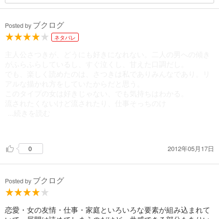
ブクログ
Posted by
ネタバレ
主人公さつきが、どうにも好きになれない。二人の男への傾き
がふらふらしているし、すぐ泣くし、甘えた口調だし。
でも、楽しく読めたのは、さつきは私でありみんなであり。リ
アルな描かれ方をしていたからだと思う。
このタイプの女は好きじゃない、でも気持ちはわかる。
流されたくないけど流されたり、仕事そっちのけ
...続きを読む
になったり。人には言えないような恥ずかしい部分を、見事さ
つきは実行している。
2012年05月17日
0
結局恋愛は、破れたけど、さつきはきちんとその分大人になっ
た。
正直、火野の別れ際のセリフもむかつくけど、でもだからこそ
ブクログ
現実的。
Posted by
物語というより、誰か近くにいる友達をあきれながら、はらは
らしながら見守っている気分になるような、そんな感じの作
品。
恋愛・女の友情・仕事・家庭といろいろな要素が組み込まれて