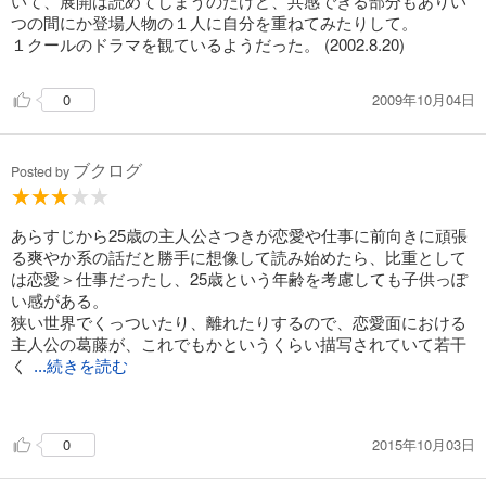
いて、展開は読めてしまうのだけど、共感できる部分もありい
つの間にか登場人物の１人に自分を重ねてみたりして。
１クールのドラマを観ているようだった。 (2002.8.20)
2009年10月04日
0
ブクログ
Posted by
あらすじから25歳の主人公さつきが恋愛や仕事に前向きに頑張
る爽やか系の話だと勝手に想像して読み始めたら、比重として
は恋愛＞仕事だったし、25歳という年齢を考慮しても子供っぽ
い感がある。
狭い世界でくっついたり、離れたりするので、恋愛面における
主人公の葛藤が、これでもかというくらい描写されていて若干
く
...続きを読む
どく感じ、ラストにもカタルシスがなかった。
2015年10月03日
0