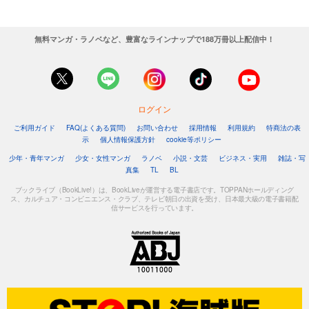
無料マンガ・ラノベなど、豊富なラインナップで188万冊以上配信中！
ログイン
ご利用ガイド
FAQ(よくある質問)
お問い合わせ
採用情報
利用規約
特商法の表
示
個人情報保護方針
cookie等ポリシー
少年・青年マンガ
少女・女性マンガ
ラノベ
小説・文芸
ビジネス・実用
雑誌・写
真集
TL
BL
ブックライブ（BookLive!）は、BookLiveが運営する電子書店です。TOPPANホールディング
ス、カルチュア・コンビニエンス・クラブ、テレビ朝日の出資を受け、日本最大級の電子書籍配
信サービスを行っています。