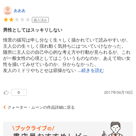
あああ
購入済み
男性としてはスッキリしない
情景の描写は申し分なく生々しく描かれていて読みやすいが、
主人公の生々しく揺れ動く気持ちにはついていけなかった。
随所に主人公の自己中心的な考え方や行動が見られるが、これ
が一般女性の心境としてはこういうものなのか、あえて幼い女
性を描いてみせているのか、分からなかった。
友人のミドリやちとせは節操がない
...続きを読む
ように描かれており、こちらも男性視点ではかなりイラッとく
るかも。
2017年04月16日
0
周囲の人々に頑張ってもらうのではなく主人公が変わるべきと
思われるが、最終的に彼女は成長しているのだろうか。
クォーター・ムーンの作品詳細に戻る