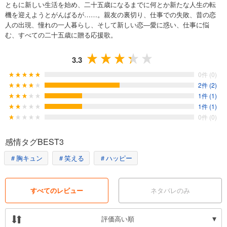
ともに新しい生活を始め、二十五歳になるまでに何とか新たな人生の転
機を迎えようとがんばるが……。親友の裏切り、仕事での失敗、昔の恋
人の出現、憧れの一人暮らし、そして新しい恋―愛に惑い、仕事に悩
む、すべての二十五歳に贈る応援歌。
3.3
0件 (0)
2件 (2)
1件 (1)
1件 (1)
0件 (0)
感情タグBEST3
＃胸キュン
＃笑える
＃ハッピー
すべてのレビュー
ネタバレのみ
評価高い順