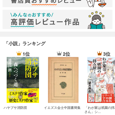
「小説」ランキング
1位
2位
3位
ハヤブサ消防団
イエズス会士中国書簡集
「わが家は祇園の拝
さん」シ...