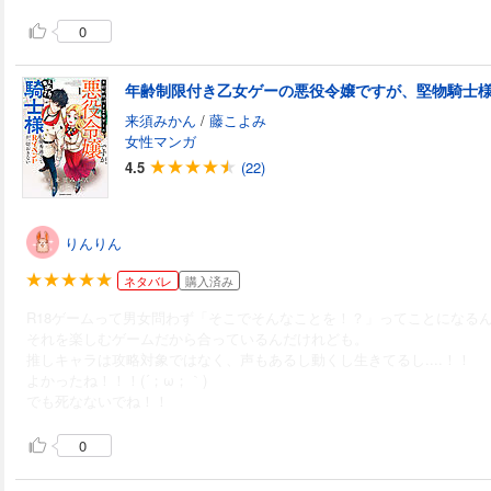
0
来須みかん
/
藤こよみ
女性マンガ
4.5
(22)
りんりん
ネタバレ
購入済み
R18ゲームって男女問わず「そこでそんなことを！？」ってことになる
それを楽しむゲームだから合っているんだけれども。
推しキャラは攻略対象ではなく、声もあるし動くし生きてるし....！！
よかったね！！！(´；ω；｀)
でも死なないでね！！
0