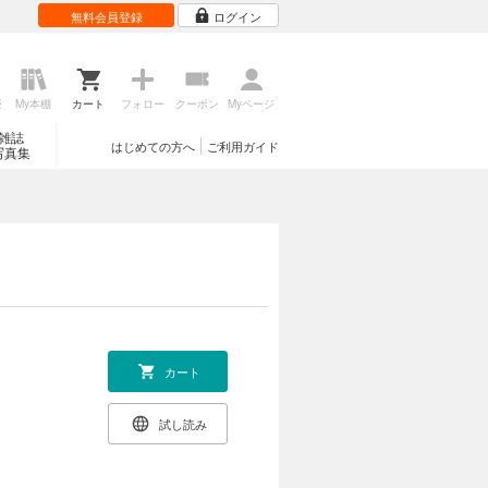
無料会員登録
ログイン
歴
My本棚
カート
フォロー
クーポン
Myページ
雑誌
はじめての方へ
ご利用ガイド
写真集
カート
試し読み