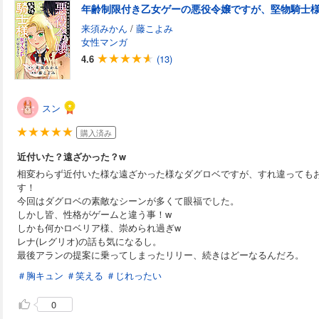
来須みかん
/
藤こよみ
女性マンガ
4.6
(13)
スン
購入済み
近付いた？遠ざかった？w
相変わらず近付いた様な遠ざかった様なダグロベですが、すれ違っても
す！
今回はダグロベの素敵なシーンが多くて眼福でした。
しかし皆、性格がゲームと違う事！w
しかも何かロベリア様、崇められ過ぎw
レナ(レグリオ)の話も気になるし。
最後アランの提案に乗ってしまったリリー、続きはどーなるんだろ。
＃胸キュン
＃笑える
＃じれったい
0