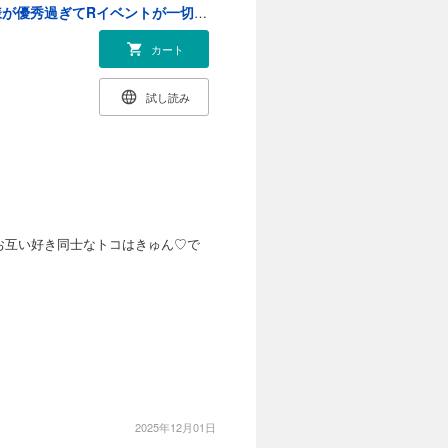
年齢制限付き乙女ゲーの悪役令嬢ですが、堅物騎士様が優秀過ぎてRイベントが一切おきない【電子限定特典付き】 (4)
カート
試し読み
お互い好き同士なトコはきゅん♡で
2025年12月01日