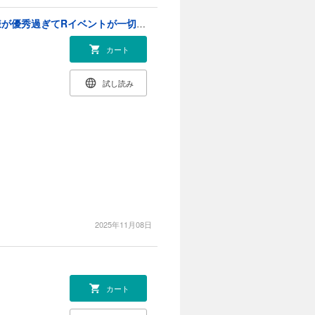
年齢制限付き乙女ゲーの悪役令嬢ですが、堅物騎士様が優秀過ぎてRイベントが一切おきない【電子限定特典付き】 (4)
カート
試し読み
2025年11月08日
カート