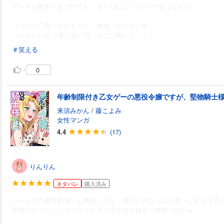
どっちが相手をみつけても、もう1人にこうやって近づくのか....。
リリーが口悪くておもろい。友達になりたいw
ソルのいつもと違う笑い方、すごい良い！！！！
＃笑える
0
来須みかん
/
藤こよみ
女性マンガ
4.4
(17)
りんりん
ネタバレ
購入済み
ロベリアの素直勘違いも面白いけど、姉のためなら口も悪いし手も出るリ
妖精のように、ってアランが言ってたけど確かに妖精っぽいw