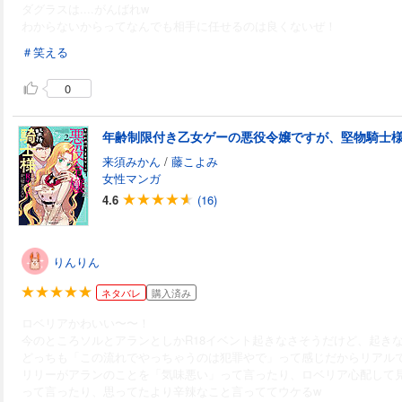
ダグラスは....がんばれw
わからないからってなんでも相手に任せるのは良くないぜ！
＃笑える
0
来須みかん
/
藤こよみ
女性マンガ
4.6
(16)
りんりん
ネタバレ
購入済み
ロベリアかわいい〜〜！
今のところソルとアランとしかR18イベント起きなさそうだけど、起きなく
どっちも「この流れでやっちゃうのは犯罪やで」って感じだからリアル
リリーがアランのことを「気味悪い」って言ったり、ロベリア心配して
って言ったり、思ってたより辛辣なこと言っててウケるw