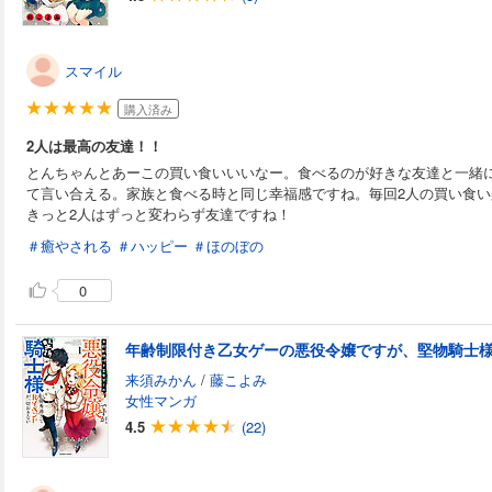
スマイル
購入済み
2人は最高の友達！！
とんちゃんとあーこの買い食いいいなー。食べるのが好きな友達と一緒
て言い合える。家族と食べる時と同じ幸福感ですね。毎回2人の買い食
きっと2人はずっと変わらず友達ですね！
＃癒やされる
＃ハッピー
＃ほのぼの
0
来須みかん
/
藤こよみ
女性マンガ
4.5
(22)