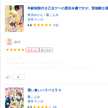
来須みかん
/
藤こよみ
女性マンガ
4.6
(13)
みけ
ネタバレ
購入済み
何だか不穏、、、！
登場人物が怪しすぎて不審な目で見てしまう。
ロベルトと主人公のやり取りは可愛くてニヤニヤしてしまった
0
買い食いハラペコラ 3
藤こよみ
青年マンガ
4.3
(3)