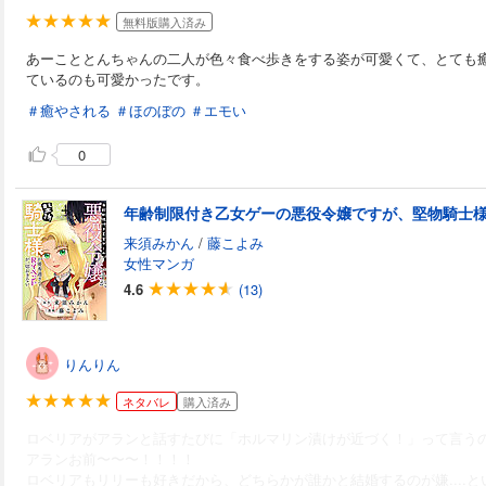
無料版購入済み
あーこととんちゃんの二人が色々食べ歩きをする姿が可愛くて、とても
ているのも可愛かったです。
＃癒やされる
＃ほのぼの
＃エモい
0
来須みかん
/
藤こよみ
女性マンガ
4.6
(13)
りんりん
ネタバレ
購入済み
ロベリアがアランと話すたびに「ホルマリン漬けが近づく！」って言う
アランお前〜〜〜！！！！
ロベリアもリリーも好きだから、どちらかが誰かと結婚するのが嫌....と