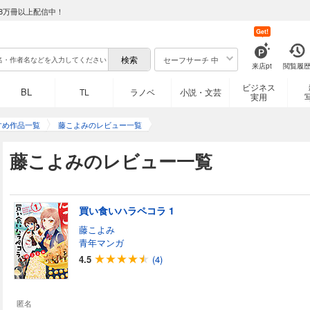
8万冊以上配信中！
Get!
セーフサーチ 中
来店pt
閲覧履
ビジネス
BL
TL
ラノベ
小説・文芸
実用
すめ作品一覧
藤こよみのレビュー一覧
藤こよみのレビュー一覧
買い食いハラペコラ 1
藤こよみ
青年マンガ
4.5
(4)
匿名