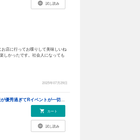
試し読み
にお店に行ってお喋りして美味しいね
い楽しかったです。社会人になっても
2025年07月29日
年齢制限付き乙女ゲーの悪役令嬢ですが、堅物騎士様が優秀過ぎてRイベントが一切おきない (1)
カート
試し読み