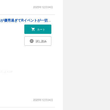
2025年12月04日
年齢制限付き乙女ゲーの悪役令嬢ですが、堅物騎士様が優秀過ぎてRイベントが一切おきない (1)
カート
試し読み
んだよねw
2025年12月04日