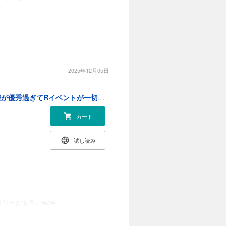
2025年12月05日
年齢制限付き乙女ゲーの悪役令嬢ですが、堅物騎士様が優秀過ぎてRイベントが一切おきない【電子限定特典付き】 (3)
カート
試し読み
リーおもろいwww