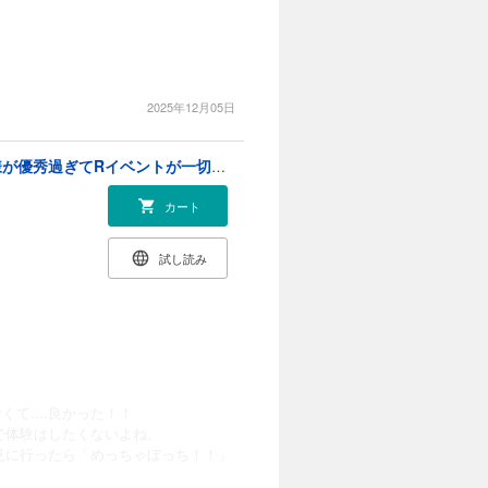
2025年12月05日
年齢制限付き乙女ゲーの悪役令嬢ですが、堅物騎士様が優秀過ぎてRイベントが一切おきない【電子限定特典付き】 (2)
カート
試し読み
て....良かった！！
で体験はしたくないよね。
見に行ったら「めっちゃぼっち！！」