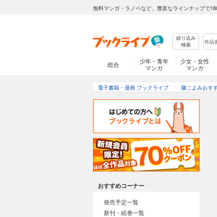
無料マンガ・ラノベなど、豊富なラインナップで18
絞り込み
検索
少年・青年
少女・女性
総合
マンガ
マンガ
電子書籍・漫画 ブックライブ
藤こよみおす
おすすめコーナー
発売予定一覧
新刊・続巻一覧