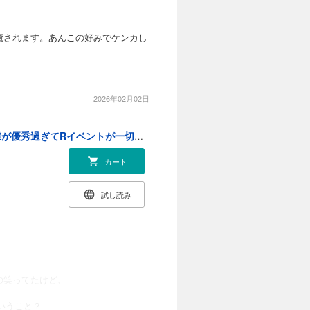
癒されます。あんこの好みでケンカし
2026年02月02日
年齢制限付き乙女ゲーの悪役令嬢ですが、堅物騎士様が優秀過ぎてRイベントが一切おきない【電子限定特典付き】 (4)
カート
試し読み
の笑ってたけど、
いうこと？