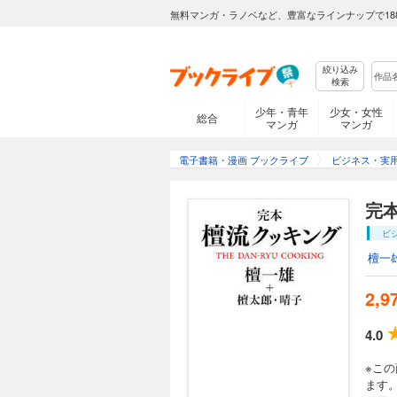
無料マンガ・ラノベなど、豊富なラインナップで18
絞り込み
検索
少年・青年
少女・女性
総合
マンガ
マンガ
電子書籍・漫画 ブックライブ
ビジネス・実
完
ビ
檀一
2,9
4.0
※こ
ます