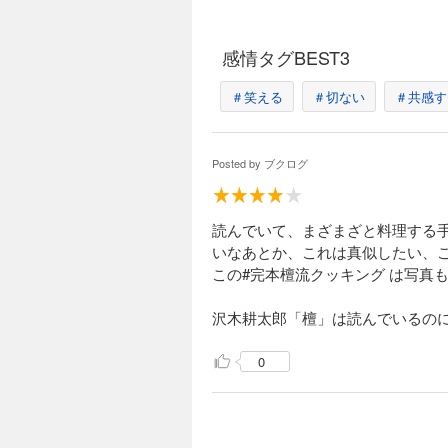
感情タグBEST3
＃笑える
＃切ない
＃共感す
Posted by
ブクログ
読んでいて、まざまざと料理する
いなあとか、これは真似したい、
この#完本檀流クッキング は写真
沢木耕太郎「檀」は読んでいるの
0