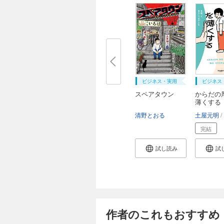
ビジネス・実用
ビジネス
スペアタウン
からだの
薄くする
清野とおる
土屋元明
完結
試し読み
試
作者のこれもおすすめ