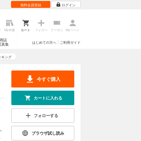
無料会員登録
ログイン
歴
My本棚
カート
フォロー
クーポン
Myページ
雑誌
はじめての方へ
ご利用ガイド
写真集
ッキング
今すぐ購入
カートに入れる
フォローする
い
ブラウザ試し読み
、