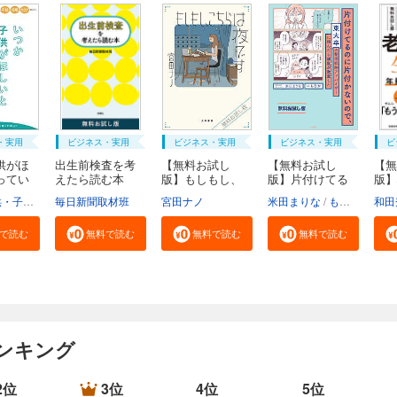
・実用
ビジネス・実用
ビジネス・実用
ビジネス・実用
ビ
供がほ
出生前検査を考
【無料お試し
【無料お試し
【無
ってい
えたら読む本
版】もしもし、
版】片付けてる
版】
無...
こち...
のに...
い生.
福祉局子供・子育て支援部家庭支援課
毎日新聞取材班
東京都
宮田ナノ
米田まりな
もなか
和田
で読む
無料で読む
無料で読む
無料で読む
ンキング
2位
3位
4位
5位