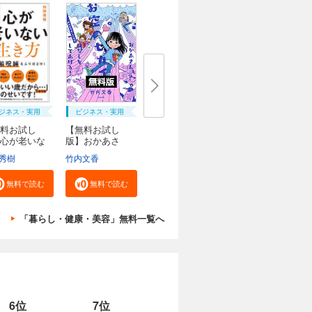
ジネス・実用
ビジネス・実用
料お試し
【無料お試し
心が老いな
版】おかあさ
..
ん、お...
秀樹
竹内文香
無料で読む
無料で読む
「暮らし・健康・美容」無料一覧へ
6位
7位