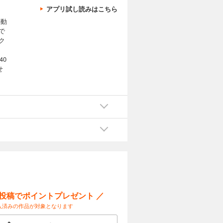
アプリ試し読みはこちら
の動
で
ク
40
せ
を
読ん
バイ
の作
だ
ー投稿でポイントプレゼント ／
入済みの作品が対象となります