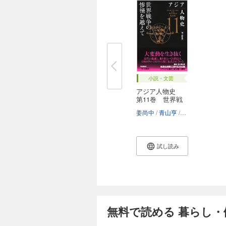
小説・文芸
アジア人物史
第11巻 世界戦
争...
姜尚中
青山亨
伊東利勝
小松
試し読み
無料で読める 暮らし・