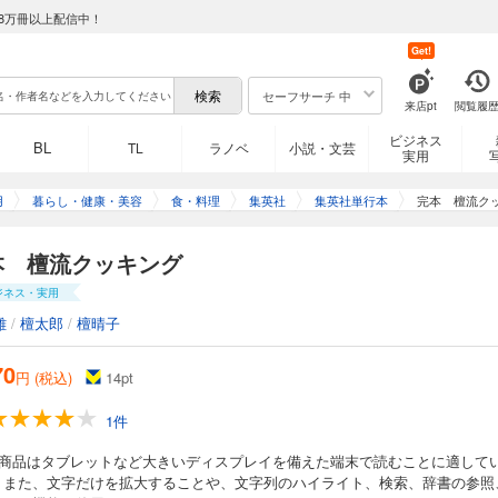
8万冊以上配信中！
Get!
セーフサーチ 中
来店pt
閲覧履
ビジネス
BL
TL
ラノベ
小説・文芸
実用
用
暮らし・健康・美容
食・料理
集英社
集英社単行本
完本 檀流ク
本 檀流クッキング
ジネス・実用
雄
/
檀太郎
/
檀晴子
70
円 (税込)
14
pt
1件
の商品はタブレットなど大きいディスプレイを備えた端末で読むことに適して
。また、文字だけを拡大することや、文字列のハイライト、検索、辞書の参照