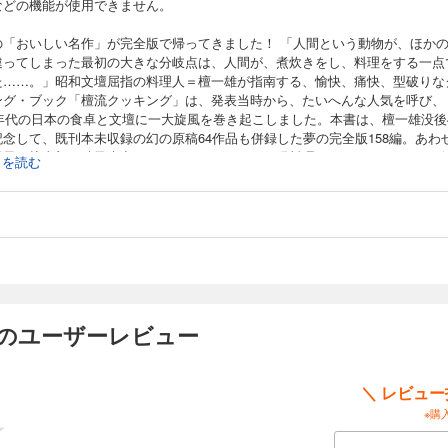
などの機能が使用できません。
の「おいしい名作」が完全版で帰ってきました！ 「人間という動物が、ほか
違ってしまった最初の大きな分岐点は、人間が、煮炊きをし、料理をする一点
た……。」昭和文壇屈指の料理人＝檀一雄が指南する、愉快、痛快、型破りな
ング・ブック「檀流クッキング」は、発表当時から、たいへんな人気を呼び、
70年代の日本の食卓と文壇に一大旋風を巻き起こしました。本書は、檀一雄没後
記念して、既刊本未収録の幻の原稿64作品も併録した夢の完全版158編。あわ
長男・檀太郎＆晴子夫妻がすべてのメニューを再現料理して、もれなくレシピ
続きを読む
ー写真つきで紹介します。書斎で、リビングで、キッチンで、大活躍必至！ 
涎、つくって楽しく、食べれば美味しい！ これぞ、愛蔵版「檀流キッチン・
」！ 昭和の「おいしい名作」を、今あらためて味わい尽くして下さい。【こ
タブレットなどの大きいディスプレイの端末で読むことに適しています。文字
拡大することや、文字列のハイライト、検索などの機能は使用できません。】
 のユーザーレビュー
＼ レビュ
※購