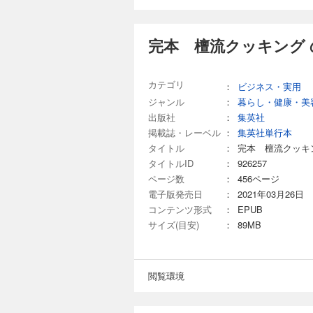
完本 檀流クッキング 
カテゴリ
：
ビジネス・実用
ジャンル
：
暮らし・健康・美
出版社
：
集英社
掲載誌・レーベル
：
集英社単行本
タイトル
：
完本 檀流クッキ
タイトルID
：
926257
ページ数
：
456ページ
電子版発売日
：
2021年03月26日
コンテンツ形式
：
EPUB
サイズ(目安)
：
89MB
閲覧環境