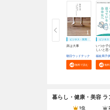
ビジネス・実用
ビジネス
床は大事
いつか子
しいと思
る...
朝日ウッドテック
無料で読む
無料
暮らし・健康・美容 ラ
1位