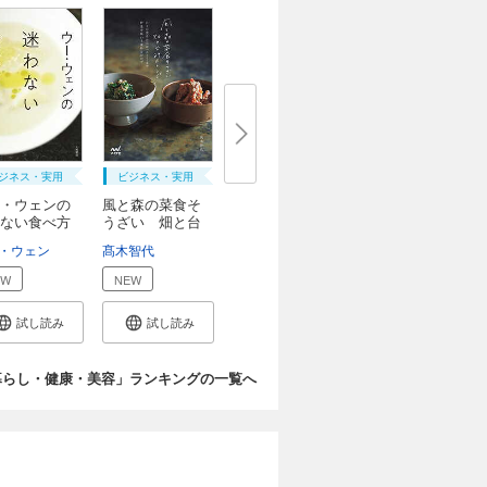
ジネス・実用
ビジネス・実用
・ウェンの
風と森の菜食そ
ない食べ方
うざい 畑と台
所...
・ウェン
髙木智代
EW
NEW
試し読み
試し読み
暮らし・健康・美容」ランキングの一覧へ