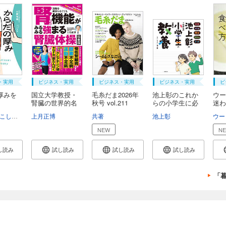
・実用
ビジネス・実用
ビジネス・実用
ビジネス・実用
ビ
厚みを
国立大学教授・
毛糸だま2026年
池上彰のこれか
ウー
腎臓の世界的名
秋号 vol.211
らの小学生に必
迷わ
医...
要...
こしいみほ
上月正博
共著
池上彰
ウー
NEW
N
し読み
試し読み
試し読み
試し読み
「