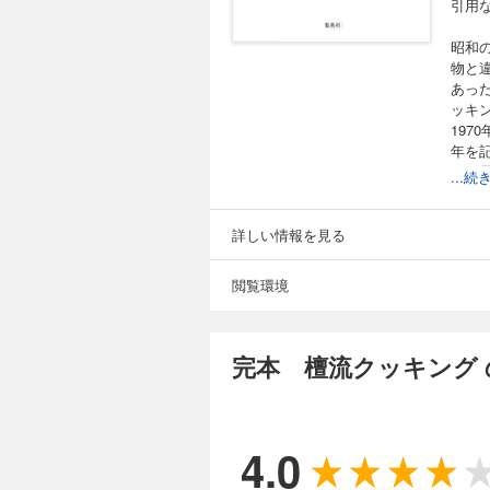
引用
昭和
物と
あっ
ッキ
19
年を
て、
...
カラ
で垂
ブル
詳しい情報を見る
品は
けを
閲覧環境
完本 檀流クッキング
4.0