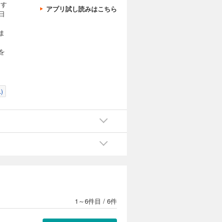
 す
アプリ試し読みはこちら
日
ま
を
)
1～6件目
/
6件