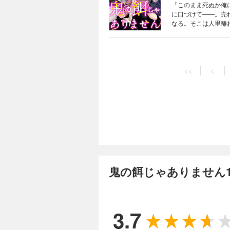
「このまま死ぬか俺
に口づけて――。売
なる。そこは人里離
その蔵から物音が聞
中に封印された人間
を欲しがり、蘇芳を
<<
<
鬼の餌じゃありません1
3.7