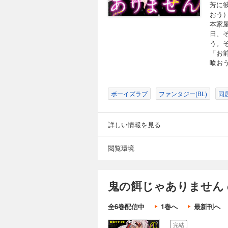
芳に
おう
本家
日、
う。
「お
喰お
ボーイズラブ
ファンタジー(BL)
同居
詳しい情報を見る
閲覧環境
鬼の餌じゃありません
全6巻配信中
1巻へ
最新刊へ
完結