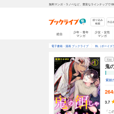
無料マンガ・ラノベなど、豊富なラインナップで18
絞り込み
検索
少年・青年
少女・女性
総合
マンガ
マンガ
電子書籍・漫画 ブックライブ
BL（ボーイズ
完結
鬼
紫妲
264
3.7
「こ