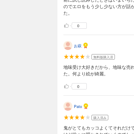
のでエロをもう少し少ない方が話
た。
0
お萩
無料版購入済
地味受け大好きだから、地味な売
た。何より絵が綺麗。
0
Pato
購入済み
鬼がとてもカッコよくてそれだけ