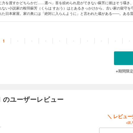
に力を渡すかどちらかだ……選べ」首を絞められ息ができない蘇芳に彼はそう囁き
れない小説家の鞍羽蘇芳（くらは すおう）はとあるきっかけから、古い家の留守を
れた日本家屋。家の奥には「絶対に入らんように」と言われた蔵がある――。ある
こえることに気づいた蘇芳は、確認のために蔵を開けてしまう。そこで彼が見たの
ではない――鬼の姿だった。「お前、顔はむかつくが精は美味い」封印を解くため
喰おうとする鬼と一緒に暮らすことになり……!?
1
・
・
・
・
・
・
・
・
・
※期間限
 のユーザーレビュー
＼ レビュ
※購