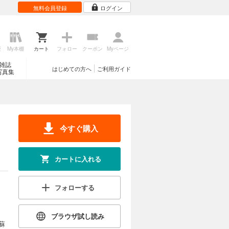
無料会員登録
ログイン
歴
My本棚
カート
フォロー
クーポン
Myページ
雑誌
はじめての方へ
ご利用ガイド
写真集
今すぐ購入
カートに入れる
フォローする
ブラウザ試し読み
蘇