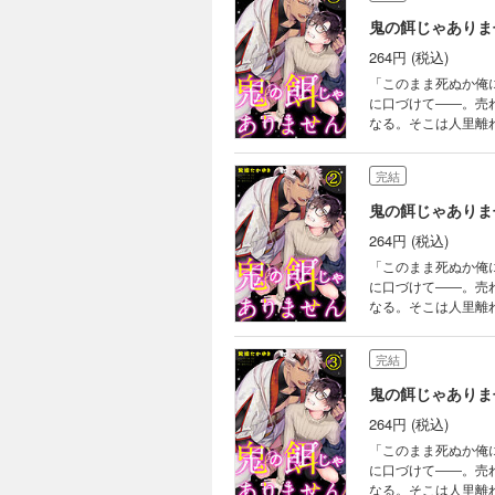
鬼の餌じゃありま
264円 (税込)
「このまま死ぬか俺
に口づけて――。売
なる。そこは人里離
その蔵から物音が聞
中に封印された人間
完結
を欲しがり、蘇芳を
鬼の餌じゃありま
264円 (税込)
「このまま死ぬか俺
に口づけて――。売
なる。そこは人里離
その蔵から物音が聞
中に封印された人間
完結
を欲しがり、蘇芳を
鬼の餌じゃありま
264円 (税込)
「このまま死ぬか俺
に口づけて――。売
なる。そこは人里離