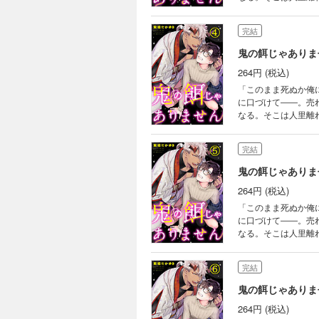
その蔵から物音が聞
中に封印された人間
完結
を欲しがり、蘇芳を
鬼の餌じゃありま
264円 (税込)
「このまま死ぬか俺
に口づけて――。売
なる。そこは人里離
その蔵から物音が聞
中に封印された人間
完結
を欲しがり、蘇芳を
鬼の餌じゃありま
264円 (税込)
「このまま死ぬか俺
に口づけて――。売
なる。そこは人里離
その蔵から物音が聞
中に封印された人間
完結
を欲しがり、蘇芳を
鬼の餌じゃありま
264円 (税込)