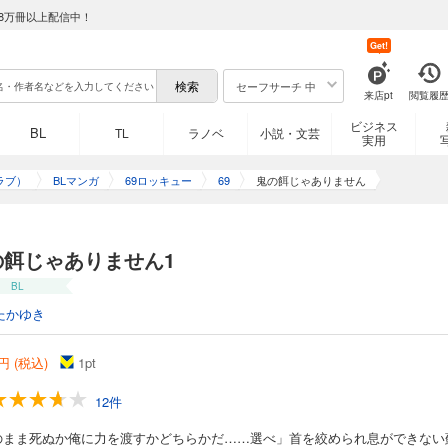
8万冊以上配信中！
Get!
セーフサーチ 中
来店pt
閲覧履
ビジネス
BL
TL
ラノベ
小説・文芸
実用
ラブ）
BLマンガ
69ロッキュー
69
鬼の餌じゃありません
の餌じゃありません1
BL
たかゆき
円 (税込)
1
pt
12件
のまま死ぬか俺に力を渡すかどちらかだ……選べ」首を絞められ息ができない