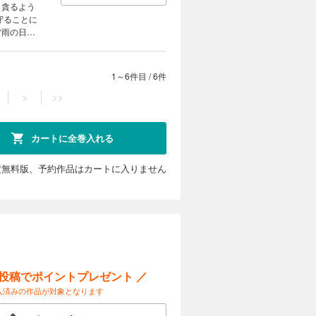
、貪るよう
守ることに
雷雨の日、
は、格子の
の力――精
1～6件目
/
6件
>
>>
カートに全巻入れる
定無料版、予約作品はカートに入りません
ー投稿でポイントプレゼント ／
入済みの作品が対象となります