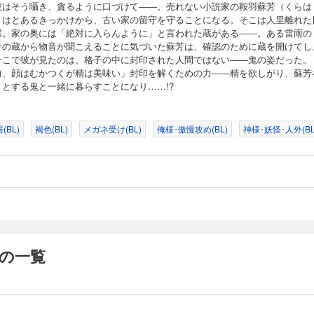
彼はそう囁き、貪るように口づけて――。売れない小説家の鞍羽蘇芳（くらは
）はとあるきっかけから、古い家の留守を守ることになる。そこは人里離れた
屋。家の奥には「絶対に入らんように」と言われた蔵がある――。ある雷雨の
その蔵から物音が聞こえることに気づいた蘇芳は、確認のために蔵を開けてし
そこで彼が見たのは、格子の中に封印された人間ではない――鬼の姿だった。
前、顔はむかつくが精は美味い」封印を解くための力――精を欲しがり、蘇芳
うとする鬼と一緒に暮らすことになり……!?
(BL)
褐色(BL)
メガネ受け(BL)
俺様･傲慢攻め(BL)
神様･妖怪･人外(BL
 の一覧