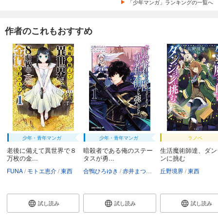
「少年マンガ」ランキングの一覧へ
作者のこれもおすすめ
少年・青年マンガ
少年・青年マンガ
ラノベ
老後に備えて異世界で８
暗殺者である俺のステー
生活魔術師達、ダン
万枚の金...
タスが勇...
ンに挑む
FUNA
モトエ恵介
東西
合鴨ひろゆき
赤井まつり
東西
丘野境界
東西
試し読み
試し読み
試し読み