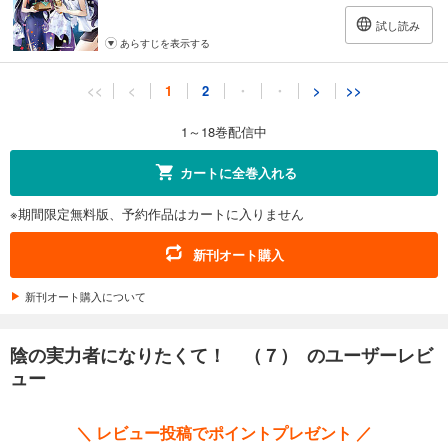
試し読み
あらすじを表示する
陰の実力者になりたくて！ （１１）
<<
<
1
2
・
・
>
>>
803
円 (税込)
カート
1～18巻配信中
試し読み
カートに全巻入れる
あらすじを表示する
※期間限定無料版、予約作品はカートに入りません
陰の実力者になりたくて！ （１２）
748
円 (税込)
新刊オート購入
カート
新刊オート購入について
試し読み
あらすじを表示する
陰の実力者になりたくて！ （７） のユーザーレビ
陰の実力者になりたくて！ （１３）
ュー
748
円 (税込)
カート
＼ レビュー投稿でポイントプレゼント ／