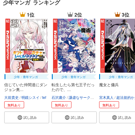
少年マンガ ランキング
1位
2位
3位
少年・青年マンガ
少年・青年マンガ
少年・青年マンガ
信じていた仲間達にダン
転生したら第七王子だっ
魔女と傭兵
ジョン奥...
たので、...
大前貴史
明鏡シスイ
tef
石沢庸介
謙虚なサークル
メル。
宮木真人
超法規的かえ
無料あり
無料あり
無料あり
試し読み
試し読み
試し読み