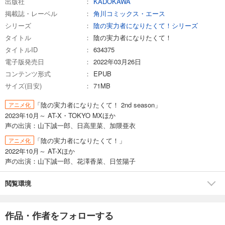
出版社
KADOKAWA
掲載誌・レーベル
角川コミックス・エース
シリーズ
陰の実力者になりたくて！シリーズ
タイトル
陰の実力者になりたくて！
タイトルID
634375
電子版発売日
2022年03月26日
コンテンツ形式
EPUB
サイズ(目安)
71MB
「陰の実力者になりたくて！ 2nd season」
アニメ化
2023年10月～ AT-X・TOKYO MXほか
声の出演：山下誠一郎、日高里菜、加隈亜衣
「陰の実力者になりたくて！」
アニメ化
2022年10月～ AT-Xほか
声の出演：山下誠一郎、花澤香菜、日笠陽子
閲覧環境
作品・作者をフォローする