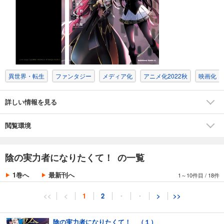
異世界・転生
ファンタジー
メディア化
アニメ化2022秋
映画化
詳しい情報を見る
閲覧環境
陰の実力者になりたくて！ の一覧
1巻へ
最新刊へ
1～10件目
/
18件
<<
<
1
2
・
・
>
>>
陰の実力者になりたくて！ （１）