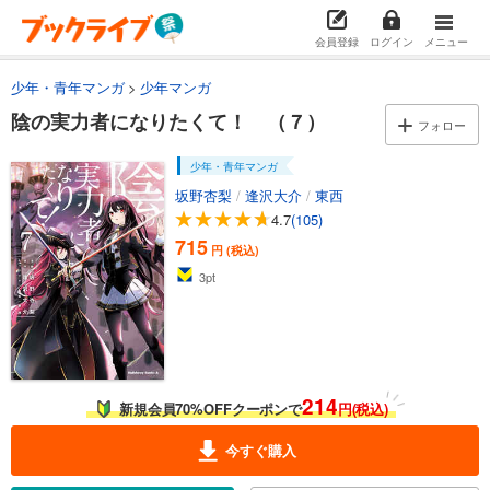
会員登録
ログイン
メニュー
少年・青年マンガ
少年マンガ
陰の実力者になりたくて！ （７）
フォロー
少年・青年マンガ
坂野杏梨
/
逢沢大介
/
東西
4.7
(105)
715
円 (税込)
3
pt
214
新規会員70%OFFクーポンで
円(税込)
今すぐ購入