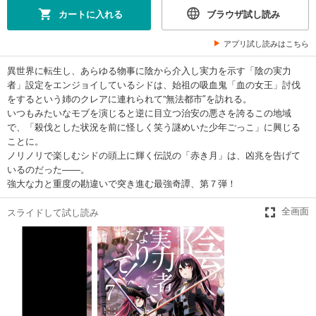
カートに入れる
ブラウザ試し読み
アプリ試し読みはこちら
異世界に転生し、あらゆる物事に陰から介入し実力を示す「陰の実力
者」設定をエンジョイしているシドは、始祖の吸血鬼「血の女王」討伐
をするという姉のクレアに連れられて”無法都市″を訪れる。
いつもみたいなモブを演じると逆に目立つ治安の悪さを誇るこの地域
で、「殺伐とした状況を前に怪しく笑う謎めいた少年ごっこ」に興じる
ことに。
ノリノリで楽しむシドの頭上に輝く伝説の「赤き月」は、凶兆を告げて
いるのだった――。
強大な力と重度の勘違いで突き進む最強奇譚、第７弾！
スライドして試し読み
全画面