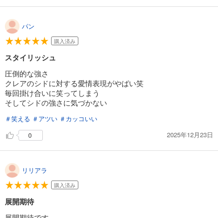
あらすじを表示する
陰の実力者になりたくて！ （１７）
パン
792
円 (税込)
カート
購入済み
スタイリッシュ
試し読み
圧倒的な強さ
あらすじを表示する
クレアのシドに対する愛情表現がやばい笑
陰の実力者になりたくて！ （１８）
毎回掛け合いに笑ってしまう
そしてシドの強さに気づかない
924
円 (税込)
カート
＃笑える
＃アツい
＃カッコいい
試し読み
2025年12月23日
0
あらすじを表示する
リリアラ
購入済み
展開期待
展開期待です