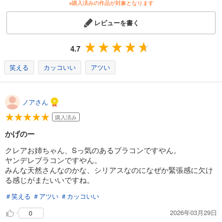
※購入済みの作品が対象となります
試し読み
あらすじを表示する
レビューを書く
陰の実力者になりたくて！ （１４）
748
円 (税込)
4.7
カート
笑える
カッコいい
アツい
試し読み
あらすじを表示する
ノアさん
陰の実力者になりたくて！ （１５）
748
円 (税込)
購入済み
カート
かげのー
試し読み
クレアお姉ちゃん、Sっ気のあるブラコンですやん。
あらすじを表示する
ヤンデレブラコンですやん。
みんな天然さんなのかな、シリアスなのになぜか緊張感に欠け
陰の実力者になりたくて！ （１６）
る感じがまたいいですね。
792
円 (税込)
カート
＃笑える
＃アツい
＃カッコいい
2026年03月29日
0
試し読み