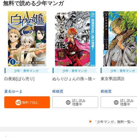
無料で読める少年マンガ
少年・青年マンガ
少年・青年マンガ
少年・青年マンガ
白夜姫[ばら売り]
ぬらりひょんの孫～陰～
東京季語譚訪
夏名ゆーま
椎橋寛
椎橋寛
試し読み
試し読み
無料で読む
増量中
増量中
「少年マンガ」無料一覧へ