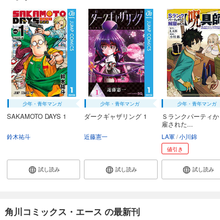
少年・青年マンガ
少年・青年マンガ
少年・青年マンガ
SAKAMOTO DAYS 1
ダークギャザリング 1
Ｓランクパーティか
雇された...
鈴木祐斗
近藤憲一
LA軍
小川錦
値引き
試し読み
試し読み
試し読み
角川コミックス・エース の最新刊