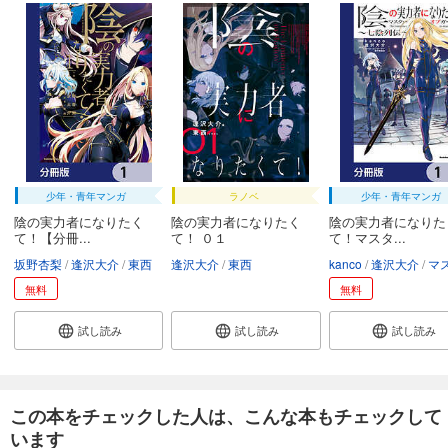
少年・青年マンガ
ラノベ
少年・青年マンガ
陰の実力者になりたく
陰の実力者になりたく
陰の実力者になりた
て！【分冊...
て！ ０１
て！マスタ...
坂野杏梨
逢沢大介
東西
逢沢大介
東西
kanco
逢沢大介
マスターオブガー
無料
無料
試し読み
試し読み
試し読み
この本をチェックした人は、こんな本もチェックして
います