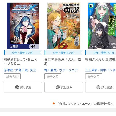
少年・青年マンガ
少年・青年マンガ
少年・青年マンガ
機動新世紀ガンダムＸ
異世界居酒屋「のぶ」(2
察知されない最強職
～ＵＮＤ...
2)
赤津豊
大島千歳
矢立肇・富野由悠季
蝉川夏哉
ヴァージニア二等兵
三上康明
転
田中インサイ
続巻入荷
続巻入荷
続巻入荷
試し読み
試し読み
試し読み
「角川コミックス・エース」の最新刊一覧へ