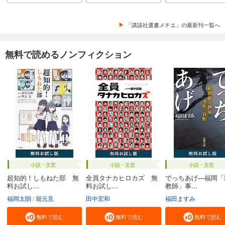
「講談社選書メチエ」の最新刊一覧へ
無料で読めるノンフィクション
小説・文芸
小説・文芸
小説・文芸
超知的！しもねた部 無
全員タナカヒロカズ 無
でっちあげ―福岡「
料お試し...
料お試し...
教師」事...
福岡太朗
堀元見
田中宏和
福田ますみ
無料で読む
無料で読む
無料で読む