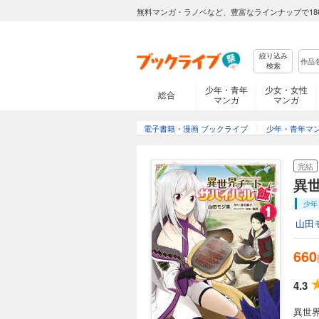
無料マンガ・ラノベなど、豊富なラインナップで18
絞り込み
検索
少年・青年
少女・女性
総合
マンガ
マンガ
電子書籍・漫画 ブックライブ
少年・青年マ
完結
異
少年
山田
660
4.3
異世