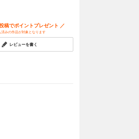
試し読み
い戦いを経
ケの温泉回
ー投稿でポイントプレゼント ／
入済みの作品が対象となります
カートに入れる
レビューを書く
試し読み
うときが来
カートに入れる
試し読み
最高の朝