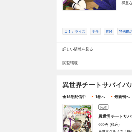
得意
コミカライズ
学生
冒険
特殊能
詳しい情報を見る
閲覧環境
異世界チートサバイバ
全15巻配信中
1巻へ
最新刊へ
完結
異世界チートサバ
660円 (税込)
異世界グルメの「最