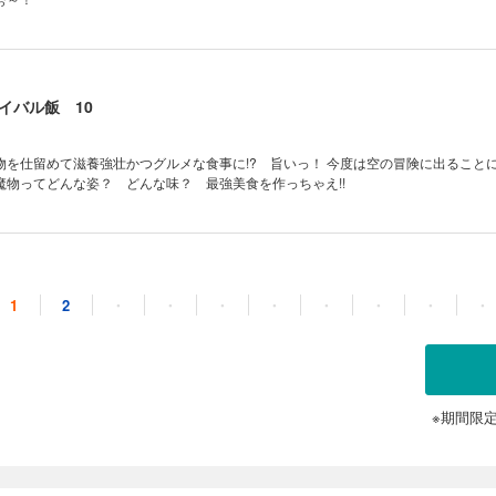
イバル飯 10
物を仕留めて滋養強壮かつグルメな食事に!? 旨いっ！ 今度は空の冒険に出ること
魔物ってどんな姿？ どんな味？ 最強美食を作っちゃえ!!
イバル飯 11
1
2
・
・
・
・
・
・
・
・
な食料の宝庫でした！ 異世界の新鮮な魚介、とくにでっかいウニには日本人の主人
ん、野草と炒めたりして珍しい料理も作ってみました♪
※期間限
イバル飯 12