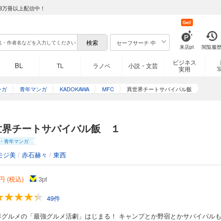
8万冊以上配信中！
Get!
セーフサーチ 中
来店pt
閲覧履
ビジネス
BL
TL
ラノベ
小説・文芸
実用
ンガ
青年マンガ
KADOKAWA
MFC
異世界チートサバイバル飯
世界チートサバイバル飯 １
・青年マンガ
モジ美
/
赤石赫々
/
東西
円 (税込)
3
pt
49件
界グルメの「最強グルメ活劇」はじまる！ キャンプとか野宿とかサバイバル