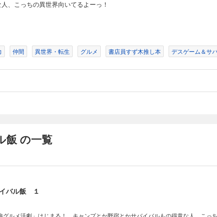
な人、こっちの異世界向いてるよーっ！
力
仲間
異世界・転生
グルメ
書店員すず木推し本
デスゲーム＆サ
ル飯 の一覧
イバル飯 １
強グルメ活劇」はじまる！ キャンプとか野宿とかサバイバルもの得意な人、こっ