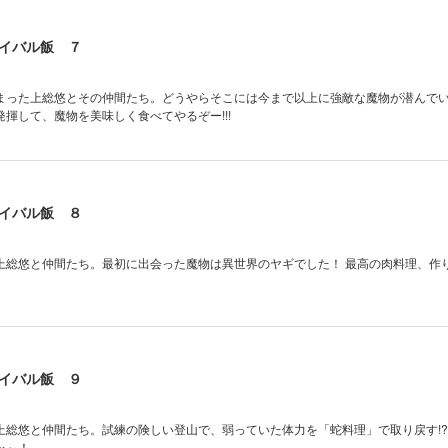
イバル飯 ７
まった上総悠とその仲間たち。どうやらそこには今まで以上に強敵な魔物が潜んで
揮して、魔物を美味しく食べてやるぞー!!!
イバル飯 ８
上総悠と仲間たち。最初に出会った魔物は異世界のヤギでした！ 最高の肉料理、作り
イバル飯 ９
上総悠と仲間たち。試練の険しい登山で、弱っていた体力を「蛇料理」で取り戻す!?
ぉ～！