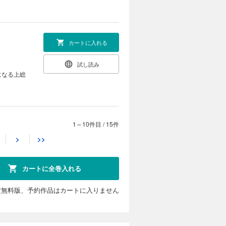
カートに入れる
試し読み
になる上総
1～10件目
/
15件
カートに入れる
>
>>
試し読み
公も感動で
カートに全巻入れる
定無料版、予約作品はカートに入りません
カートに入れる