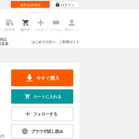
無料会員登録
ログイン
歴
My本棚
カート
フォロー
クーポン
Myページ
雑誌
はじめての方へ
ご利用ガイド
写真集
今すぐ購入
カートに入れる
フォローする
ブラウザ試し読み
もの