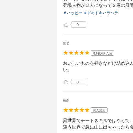
登場人物が３人になって２巻の展
異世界チートサバ
＃ハッピー
＃ドキドキハラハラ
792円 (税込)
異世界の平和な街に
0
うときがやってきた…
匿名
無料版購入済
おいしいものを好きなだけ詰め込
い。
0
匿名
購入済み
異世界でチートスキルではなくて
違う世界で急に山に出ちゃったら