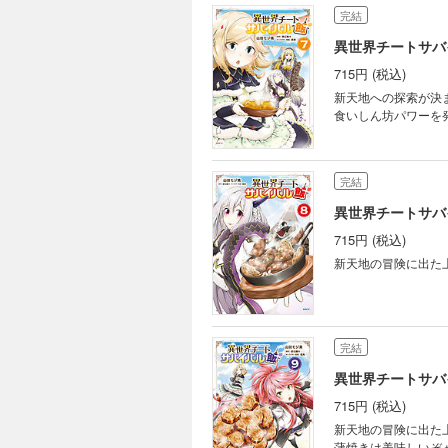
完結
異世界チートサバ
715円 (税込)
新天地への探索が決
食いしん坊パワーを発
完結
異世界チートサバ
715円 (税込)
新天地の冒険に出た
完結
異世界チートサバ
715円 (税込)
新天地の冒険に出た
蒲焼きは美味しいぞ