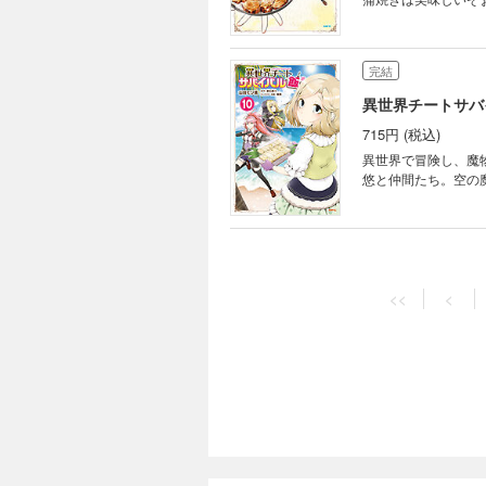
完結
異世界チートサバ
715円 (税込)
異世界で冒険し、魔
悠と仲間たち。空の
完結
異世界チートサバ
<<
<
748円 (税込)
新天地の海は、贅沢
す！ 生食はもちろ
完結
異世界チートサバ