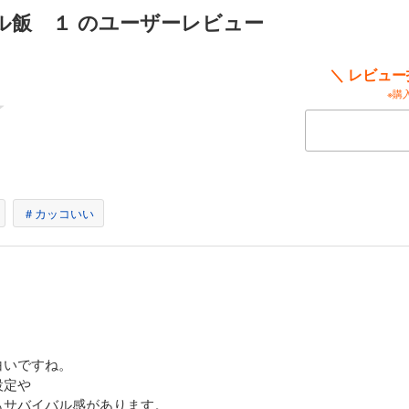
ル飯 １ のユーザーレビュー
その「お肉」美味しくいただいちゃいます！ 謎の島で遭遇した、獰猛な恐竜！ 激し
ットしよう。これって異世界の「究極の美食」なんじゃない？……描きおろしオマ
＼ レビュ
※購
イバル飯 13
まさかの「醤油」と「味噌」に出会えたユウ。懐かしく恋しい「和食」に腕をふる
た甲斐があったぞおぉ!!
＃カッコいい
イバル飯 14
突如現れた敵に、人々の「あらゆる」欲が奪われてしまう。誰もがウマいと思う「
!!
白いですね。
設定や
もサバイバル感があります。