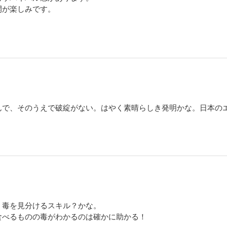
開が楽しみです。
イバル飯 15
突如現れ、おそろしい計画を口にした見知ったはずの敵。究極のメシをかっくらい
!?
んで、そのうえで破綻がない。はやく素晴らしき発明かな。日本の
、毒を見分けるスキル？かな。
食べるものの毒がわかるのは確かに助かる！