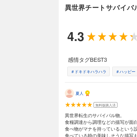
748円 (税込)
異世界チートサバイバ
恐竜をやっつけて、
て、「恐竜肉」をゲ
もあるよ♪
4.3
完結
異世界チートサバ
748円 (税込)
感情タグBEST3
異世界の未来都市で
た！米を手に入れてい
＃ドキドキハラハラ
＃ハッピー
完結
夏人
異世界チートサバ
748円 (税込)
無料版購入済
異世界の平和な街に
異世界転生のサバイバル物。
食」で全員を救え――!
食糧調達から調理などの描写が面
食べ物がマナを持っているという
食べている時の美味しそうな描写
完結