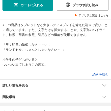
カートに入れる
ブラウザ試し読み
アプリ試し読みはこちら
※この商品はタブレットなど大きいディスプレイを備えた端末で読むこと
に適しています。また、文字だけを拡大することや、文字列のハイライ
ト、検索、辞書の参照、引用などの機能が使用できません。
「早く明日の準備しなさ～～い！」
「ランドセル、ちゃんとしまいなさい～!!」
小学生の子どもがいると
ついつい出てしまうこの言葉。
日々の暮らしは悩みがいっぱいですよね。
...続きを読む
＊
詳しい情報を見る
学習机どうする？
閲覧環境
ランドセルはどこに置く？
夏やすみはどう過ごす？