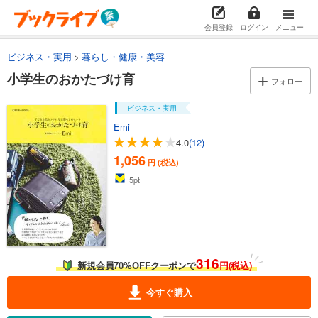
会員登録
ログイン
メニュー
ビジネス・実用
暮らし・健康・美容
小学生のおかたづけ育
フォロー
ビジネス・実用
Emi
4.0
(12)
1,056
円 (税込)
5
pt
316
新規会員70%OFFクーポンで
円(税込)
今すぐ購入