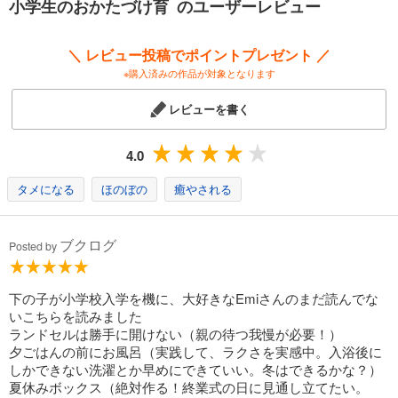
小学生のおかたづけ育 のユーザーレビュー
小学３年の男女の双子をもつ
整理収納アドバイザーのEmiさんが試行錯誤しながら、
＼ レビュー投稿でポイントプレゼント ／
子どもと一緒にみつけた「ちょうどいい」かたづけと暮らしの仕組み。
※購入済みの作品が対象となります
レビューを書く
これから小学校入学を迎えるお子さんをお持ちの方、
もうすでに小学生のお子さんがいて毎日困っている！という方も、
4.0
この1冊を読めば、
タメになる
ほのぼの
癒やされる
・うちはこんなふうにランドセル収納してみよう！
・子どもにこんな声かけしてみよう
・子どもと一緒に時間の見直ししてみようかな
ブクログ
Posted by
と前向きになれる、
子どもとママの暮らしのヒントがたくさんつまった１冊。
下の子が小学校入学を機に、大好きなEmiさんのまだ読んでな
いこちらを読みました
ランドセルは勝手に開けない（親の待つ我慢が必要！）
夕ごはんの前にお風呂（実践して、ラクさを実感中。入浴後に
しかできない洗濯とか早めにできていい。冬はできるかな？）
夏休みボックス（絶対作る！終業式の日に見通し立てたい。