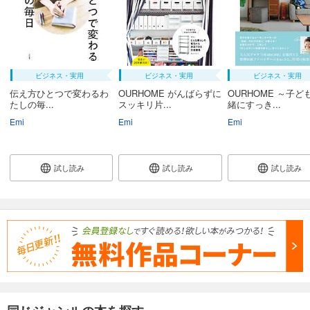
ビジネス・実用
ビジネス・実用
ビジネス・実用
伝え方ひとつで変わるわ
OURHOME がんばらずに
OURHOME ～子ど
たしの毎...
スッキリ片...
緒にすっき...
Emi
Emi
Emi
試し読み
試し読み
試し読み