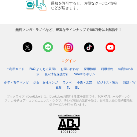
通知を許可すると、お得なクーポン情報
などが届きます。
無料マンガ・ラノベなど、豊富なラインナップで188万冊以上配信中！
ログイン
ご利用ガイド
FAQ(よくある質問)
お問い合わせ
採用情報
利用規約
特商法の表
示
個人情報保護方針
cookie等ポリシー
少年・青年マンガ
少女・女性マンガ
ラノベ
小説・文芸
ビジネス・実用
雑誌・写
真集
TL
BL
ブックライブ（BookLive!）は、BookLiveが運営する電子書店です。TOPPANホールディング
ス、カルチュア・コンビニエンス・クラブ、テレビ朝日の出資を受け、日本最大級の電子書籍配
信サービスを行っています。