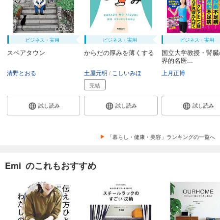
ビジネス・実用
ビジネス・実用
ビジネス・実用
スペアタウン
からだの厚みを薄くする
国立大学教授・腎臓
界的名医...
清野とおる
土屋元明
こしいみほ
上月正博
完結
試し読み
試し読み
試し読み
「暮らし・健康・美容」ランキングの一覧へ
Emi のこれもおすすめ