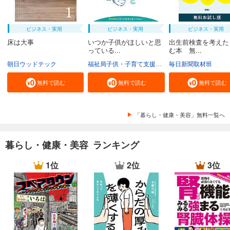
ビジネス・実用
ビジネス・実用
ビジネス・実用
床は大事
いつか子供がほしいと思
出生前検査を考えた
っている...
む本 無...
朝日ウッドテック
福祉局子供・子育て支援部家庭支援課
毎日新聞取材班
東京都
無料で読む
無料で読む
無料で読む
「暮らし・健康・美容」無料一覧へ
暮らし・健康・美容 ランキング
1位
2位
3位