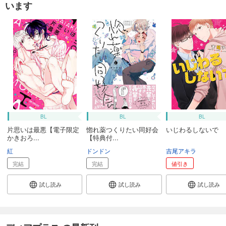
います
BL
BL
BL
片思いは最悪【電子限定
惚れ薬つくりたい同好会
いじわるしないで
かきおろ...
【特典付...
紅
ドンドン
吉尾アキラ
完結
完結
値引き
試し読み
試し読み
試し読み