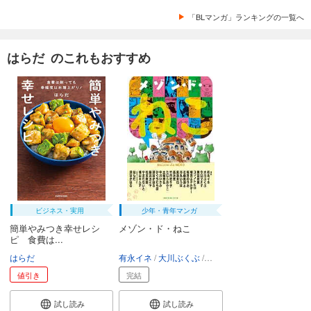
「BLマンガ」ランキングの一覧へ
はらだ のこれもおすすめ
ビジネス・実用
少年・青年マンガ
簡単やみつき幸せレシ
メゾン・ド・ねこ
ピ 食費は...
はらだ
有永イネ
大川ぶくぶ
今日マチ子
黒田硫黄
コン
値引き
完結
試し読み
試し読み