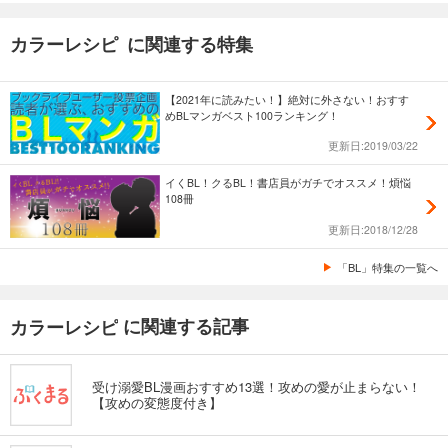
カラーレシピ に関連する特集
【2021年に読みたい！】絶対に外さない！おすす
めBLマンガベスト100ランキング！
更新日:2019/03/22
イくBL！クるBL！書店員がガチでオススメ！煩悩
108冊
更新日:2018/12/28
「BL」特集の一覧へ
に関連する記事
カラーレシピ
受け溺愛BL漫画おすすめ13選！攻めの愛が止まらない！
【攻めの変態度付き】