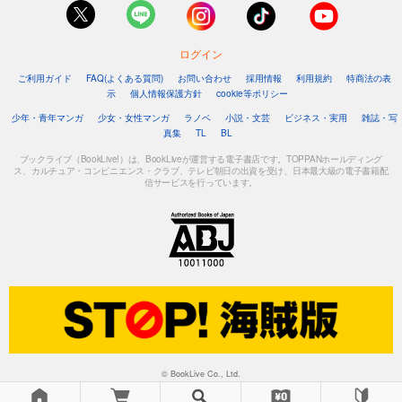
ログイン
ご利用ガイド
FAQ(よくある質問)
お問い合わせ
採用情報
利用規約
特商法の表
示
個人情報保護方針
cookie等ポリシー
少年・青年マンガ
少女・女性マンガ
ラノベ
小説・文芸
ビジネス・実用
雑誌・写
真集
TL
BL
ブックライブ（BookLive!）は、BookLiveが運営する電子書店です。TOPPANホールディング
ス、カルチュア・コンビニエンス・クラブ、テレビ朝日の出資を受け、日本最大級の電子書籍配
信サービスを行っています。
© BookLive Co., Ltd.