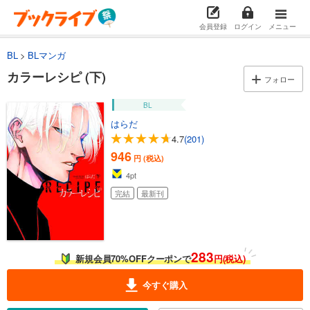
会員登録
ログイン
メニュー
BL
BLマンガ
カラーレシピ (下)
フォロー
BL
はらだ
4.7
(201)
946
円 (税込)
4
pt
完結
最新刊
283
新規会員70%OFFクーポンで
円(税込)
今すぐ購入