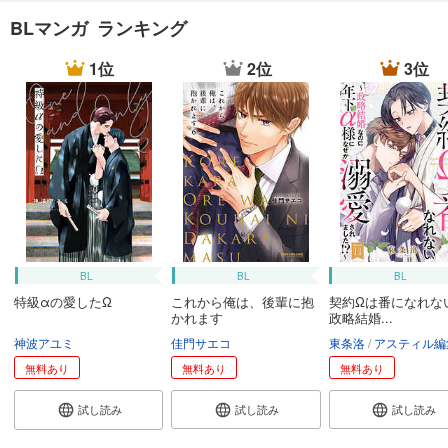
BLマンガ ランキング
1位
2位
3位
BL
BL
BL
特級αの愛したΩ
これから俺は、後輩に抱
契約Ωは番になれな
かれます
政略結婚...
神波アユミ
佳門サエコ
東条洛
アスティル編
無料あり
無料あり
無料あり
試し読み
試し読み
試し読み