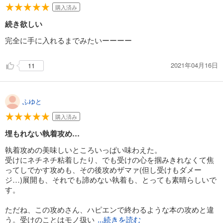
購入済み
続き欲しい
完全に手に入れるまでみたいーーーー
2021年04月16日
11
ふゆと
購入済み
埋もれない執着攻め…
執着攻めの美味しいところいっぱい味わえた。
受けにネチネチ粘着したり、でも受けの心を掴みきれなくて焦
ってしでかす攻めも、その後攻めザマァ(但し受けもダメー
ジ…)展開も、それでも諦めない執着も、とっても素晴らしいで
す。
ただね、この攻めさん、ハピエンで終わるような本の攻めと違
う。受けのことはモノ扱い
...続きを読む