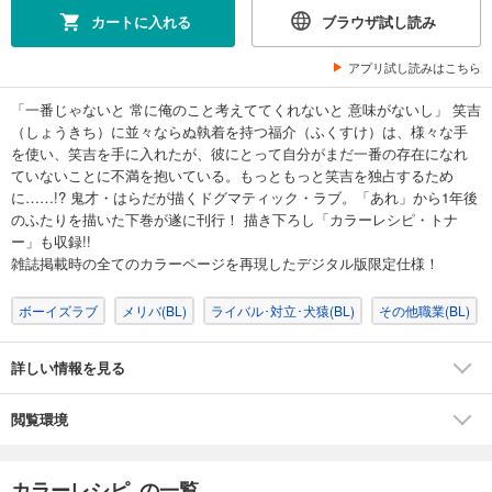
カートに入れる
ブラウザ試し読み
アプリ試し読みはこちら
「一番じゃないと 常に俺のこと考えててくれないと 意味がないし」 笑吉
（しょうきち）に並々ならぬ執着を持つ福介（ふくすけ）は、様々な手
を使い、笑吉を手に入れたが、彼にとって自分がまだ一番の存在になれ
ていないことに不満を抱いている。もっともっと笑吉を独占するため
に……!? 鬼才・はらだが描くドグマティック・ラブ。「あれ」から1年後
のふたりを描いた下巻が遂に刊行！ 描き下ろし「カラーレシピ・トナ
ー」も収録!!
雑誌掲載時の全てのカラーページを再現したデジタル版限定仕様！
ボーイズラブ
メリバ(BL)
ライバル･対立･犬猿(BL)
その他職業(BL)
詳しい情報を見る
閲覧環境
カラーレシピ の一覧