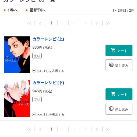
1巻へ
最新刊へ
1～2件目
/
2件
<<
<
1
・
・
・
>
>>
カラーレシピ (上)
836
円 (税込)
カート
完結
試し読み
あらすじを表示する
カラーレシピ (下)
946
円 (税込)
カート
完結
試し読み
あらすじを表示する
<<
<
1
・
・
・
>
>>