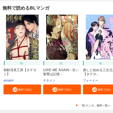
無料で読めるBLマンガ
BL
BL
BL
朝鮮淫具工房【タテヨ
LOVE ME AGAIN～甘い
推しと始める三次元
ミ】
復讐は記憶...
【タテヨ...
songmi
チタメン
フォーイー
無料で読む
無料で読む
無料で読む
「BLマンガ」無料一覧へ