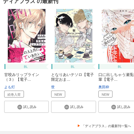
ディアプラス の最新刊
BL
BL
BL
甘咬みリップライン
となりあいテソロ【電子
口に出しちゃう瀬兎
（３）【電子...
限定おま...
輩【電子...
よも灯
世
奥田枠
続巻入荷
NEW
NEW
試し読み
試し読み
試し読み
「ディアプラス」の最新刊一覧へ