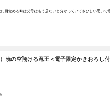
次に目覚める時は父母はもう居ないと分かっていてさびしい思いで
新婚時代、初代ホンロンワンの秘話…！ 「怒った顔も、恥ずかしがる顔もかわいく
を溺愛するあまり、誰にでも焼きもちを焼くフェイワン。嬉しいけど困った龍聖は…!
聖の単行本書き下ろしのほか、超真面目な四代目竜王ロウワン、爽やかな五代目竜
代竜王ホンロンワンが語るシーフォン原初の物語「片割れ月」も収録！ 《電子限定
！》
声（16）天路を渡る黄金竜＜電子限定かきおろし付＞【イラスト入り】
一刻も早く会いたい」 十二代目竜王ラオワンには幼いころから、持て余すほどに強
人したラオワンは次代の王となるべく眠りにつくが、ラオワンの龍聖が降臨しても
3）暁の空翔ける竜王＜電子限定かきおろし付
オワン…お願い…起きて……私を抱きしめて…」 龍聖とラオワン、シーフォンたち竜
ーズ、単行本オール書き下ろし！ 《電子限定の書き下ろしショート追加収録！》
声（17）紅蓮の竜は甘夢にほころぶ＜電子限定かきおろし付＞【イラ
い君だけど……オレの声が届くといいな」 龍聖がまだ降臨せず、竜王フェイワンが
声
決してあきらめず、まだ見ぬ龍聖に焦がれていた。だが竜王の力が弱まるにつれ、
御できなくなる。それは心からシュレイを愛するタンレンも例外でなく…！ 「空
を描く物語！ フェイワン＆龍聖の子供時代も収録。 《電子限定の書き下ろしショー