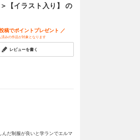
試し読み
＞【イラスト入り】 の
嫁の父親と
人など、フ
×シュレイ
ー投稿でポイントプレゼント ／
入済みの作品が対象となります
カートに入れる
レビューを書く
日本から降
試し読み
て、愛する
と邂逅す
明のまま目
収録！》
入り】
カートに入れる
竜王ジュン
試し読み
を、まっす
を取り戻
定の書き下
しんだ制服が良いと学ランでエルマ
ト入り】