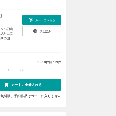
り】
カートに入れる
ーンへ召喚
試し読み
、絶対に幸
人間の国へ
子限定の書
り】
1～10件目
/
19件
カートに入れる
>
>>
んな龍聖が
試し読み
う。生真面
愛」につい
カートに全巻入れる
定無料版、予約作品はカートに入りません
入り】
カートに入れる
衣装のデザ