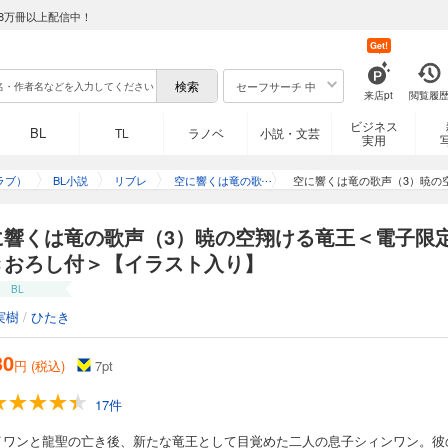
8万冊以上配信中！
Get!
セーフサーチ 中
来店pt
閲覧履
ビジネス
BL
TL
ラノベ
小説・文芸
実用
ラブ）
BL小説
リブレ
空に響くは竜の歌
空に響くは竜の歌声（3）暁の
声
に響くは竜の歌声（3）暁の空翔ける竜王＜電子限
きおろし付＞【イラスト入り】
BL
実樹
/
ひたき
30
円 (税込)
7
pt
17件
イワンと龍聖の亡き後、新たな竜王として目覚めた二人の息子シィンワン。彼