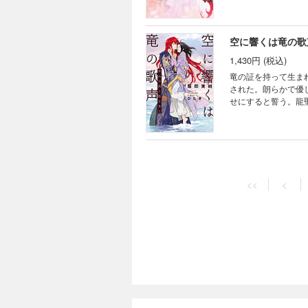
き下ろしショートも
空に響くは竜の歌
1,430円 (税込)
竜の証を持って生ま
された。朗らかで優
せにすると誓う。龍
外交に出かけたシャ
き下ろしショートも
空に響くは竜の歌
1,485円 (税込)
<<
<
龍神の痣を持って生
大和の国からエルマ
目で堅物な竜王が、
て調べたりする姿に
空に響くは竜の歌
1,430円 (税込)
「これが娘を嫁に出