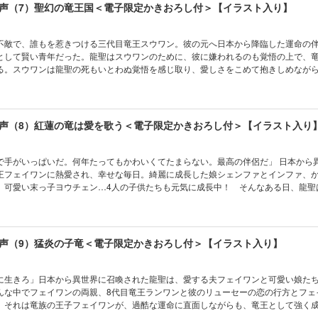
声（7）聖幻の竜王国＜電子限定かきおろし付＞【イラスト入り】
不敵で、誰もを惹きつける三代目竜王スウワン。彼の元へ日本から降臨した運命の
として賢い青年だった。龍聖はスウワンのために、彼に嫌われるのも覚悟の上で、
る。スウワンは龍聖の死もいとわぬ覚悟を感じ取り、愛しさをこめて抱きしめなが
！ 二人が夫婦として強い絆で結ばれる裏で、竜を手に入れたいという人間の欲望
に生まれた卵に危機が!? 《電子限定の書き下ろしショートも追加収録！》
声（8）紅蓮の竜は愛を歌う＜電子限定かきおろし付＞【イラスト入り
で手がいっぱいだ。何年たってもかわいくてたまらない。最高の伴侶だ」 日本から
王フェイワンに熱愛され、幸せな毎日。綺麗に成長した娘シェンファとインファ、
、可愛い末っ子ヨウチェン…4人の子供たちも元気に成長中！ そんなある日、龍聖
がこの世界にもたらす危険に気づいて!? 待望のフェイワン×龍聖編！ フェイワンと
時代の竜王の番外エピソードやタンレンとシュレイの恋も収録！ 《電子限定の書き
声（9）猛炎の子竜＜電子限定かきおろし付＞【イラスト入り】
に生きろ」日本から異世界に召喚された龍聖は、愛する夫フェイワンと可愛い娘た
んな中でフェイワンの両親、8代目竜王ランワンと彼のリューセーの恋の行方とフェ
。それは竜族の王子フェイワンが、過酷な運命に直面しながらも、竜王として強く
 タンレンがシュレイへの恋に落ちる瞬間を描く「はじまりの予感」も収録！ 《電