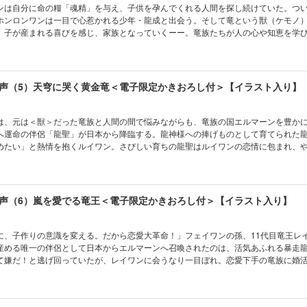
ンは自分に命の糧「魂精」を与え、子供を孕んでくれる人間を探し続けていた。つ
ホンロンワンは一目で心惹かれる少年・龍成と出会う。そして竜という獣（ケモノ
、子が産まれる喜びを感じ、家族となっていくーー。竜族たちが人の心や知恵を学
会う、エルマーン建国の物語！ 「リューセー、そなたは我を……どんどん我を人
がとう、リューセー」《電子限定の書き下ろしショートも追加収録！》
声（5）天穹に哭く黄金竜＜電子限定かきおろし付＞【イラスト入り】
は、元は＜獣＞だった竜族と人間の間で悩みながらも、竜族の国エルマーンを豊か
へ運命の伴侶「龍聖」が日本から降臨する。龍神様への捧げものとして育てられた
めたい」と熱情を抱くルイワン。さびしい育ちの龍聖はルイワンの恋情に包まれ、
男として、夫として愛するようになる。夫婦になった二人には子供も生まれるが、
かかり…!? 《電子限定の書き下ろしショートも追加収録！》
声（6）嵐を愛でる竜王＜電子限定かきおろし付＞【イラスト入り】
に、子作りの意識を変える。だから恋愛大革命！」フェイワンの孫、11代目竜王レ
産める唯一の伴侶として日本からエルマーンへ召喚されたのは、活気あふれる暴走
て嫌だ！と逃げ回っていたが、レイワンに会うなり一目ぼれ。恋愛下手の竜族に婚活
しかも子だくさん！ 優しく懐が深いが実はやきもち焼きのレイワンに愛され、竜
のような龍聖に、エルマーンは大騒ぎ。《電子限定の書き下ろしショートも追加収