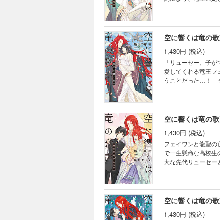
が現れる。だが、彼
したため、成人であ
死、運命の伴侶との
空に響くは竜の歌
1,430円 (税込)
「リューセー、子が
愛してくれる竜王フ
うことだった…！ 
が、フェイワンへの
けじゃできない。貴
家の子供たち。初め
前龍聖の死の真実、
空に響くは竜の歌
も追加収録！》
1,430円 (税込)
フェイワンと龍聖の
で一生懸命な高校生
大な先代リューセー
して、エルマーン王
描く「森閑たる情炎
空に響くは竜の歌
1,430円 (税込)