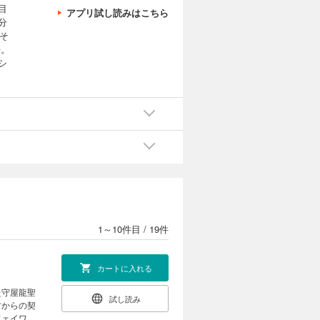
目
アプリ試し読みはこちら
分
そ
語。
シ
1～10件目
/
19件
カートに入れる
た守屋龍聖
試し読み
古からの契
フェイワン