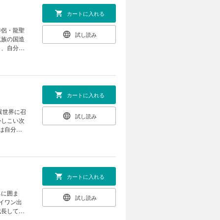
カートに入れる
伴侶・龍聖
試し読み
竜族の国造
ら、自分の
の魔の手が
】
カートに入れる
異世界に召
試し読み
かしこい次
は自分の
龍聖の
下ろしショ
カートに入れる
ちに囲ま
試し読み
イワン出
成長してい
子限定の書