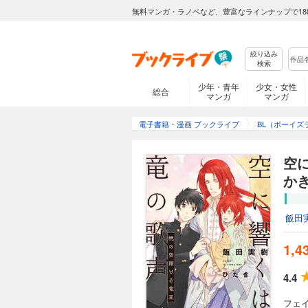
無料マンガ・ラノベなど、豊富なラインナップで18
絞り込み
検索
少年・青年
少女・女性
総合
マンガ
マンガ
電子書籍・漫画 ブックライブ
BL（ボーイズ
空
か
飯田
1,4
4.4
フェ