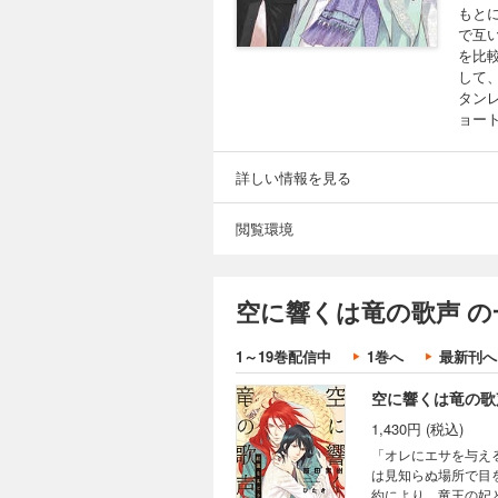
もと
で互
を比
して
タン
ョー
詳しい情報を見る
閲覧環境
空に響くは竜の歌声 の
1～19巻配信中
1巻へ
最新刊へ
空に響くは竜の歌
1,430円 (税込)
「オレにエサを与え
は見知らぬ場所で目
約により、竜王の妃