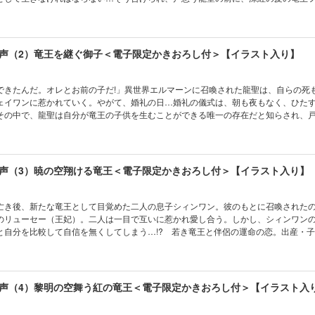
は幼い子供の姿で…！ 王は、体の接触によって龍聖だけが与えられる命の糧「魂
りながら、若退化し、子供の姿でいたのだった。王位を巡る陰謀、主従の絆、謎め
愛！ 《電子限定の書き下ろしショートも追加収録！》
声（2）竜王を継ぐ御子＜電子限定かきおろし付＞【イラスト入り】
できたんだ。オレとお前の子だ!」異世界エルマーンに召喚された龍聖は、自らの死
ェイワンに惹かれていく。やがて、婚礼の日…婚礼の儀式は、朝も夜もなく、ひた
その中で、龍聖は自分が竜王の子供を生むことができる唯一の存在だと知らされ、
想いを自覚し、深く愛し合うようになった龍聖は、フェイワンの子を身に宿し…！
方を愛しているから、体の中に芽生えた命を育てて産み落とすんだ」産まれ、育っ
ての子育てに、日々奮闘する龍聖。竜王家に関係する竜族たちのドラマ。やがて明
未来へ繋がる奇跡…！ 竜王の血脈、運命の恋、堂々完結!! 《電子限定の書き下ろ
声（3）暁の空翔ける竜王＜電子限定かきおろし付＞【イラスト入り】
亡き後、新たな竜王として目覚めた二人の息子シィンワン。彼のもとに召喚された
のリューセー（王妃）。二人は一目で互いに惹かれ愛し合う。しかし、シィンワン
と自分を比較して自信を無くしてしまう…!? 若き竜王と伴侶の運命の恋。出産・
国に忍び寄る不吉な影…！ 継がれゆく竜族の系譜、家族の物語。タンレンとシュ
」も収録。《電子限定の書き下ろしショートも追加収録！》
声（4）黎明の空舞う紅の竜王＜電子限定かきおろし付＞【イラスト入