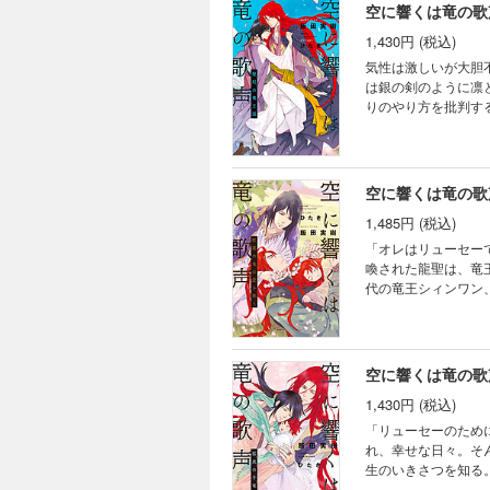
空に響くは竜の歌
1,430円 (税込)
気性は激しいが大胆
は銀の剣のように凛
りのやり方を批判す
力不足を痛感する…
忍び寄り、二人の間
空に響くは竜の歌
1,485円 (税込)
「オレはリューセー
喚された龍聖は、竜
代の竜王シィンワン
持つ現代日本の知識
愛、家族の幸せ、各
ートも追加収録！》
空に響くは竜の歌
1,430円 (税込)
「リューセーのため
れ、幸せな日々。そ
生のいきさつを知る
く姿でもあった…！