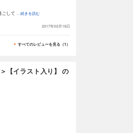
カートに入れる
過ごして
て仕方ない
...続きを読む
試し読み
? 大人
王シャオワ
2017年03月19日
の書き下ろ
すべてのレビューを見る（1）
カートに入れる
い歴代最高
試し読み
眠りから目
＞【イラスト入り】 の
族の運命
スト入り】
カートに入れる
若体化した
試し読み
竜族は少し
に響くは竜
ト追加収