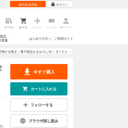
無料会員登録
ログイン
歴
My本棚
カート
フォロー
クーポン
Myページ
雑誌
はじめての方へ
ご利用ガイド
写真集
空翔ける竜王＜電子限定かきおろし付＞【イラス
ト入り】
定
今すぐ購入
カートに入れる
フォローする
ブラウザ試し読み
の