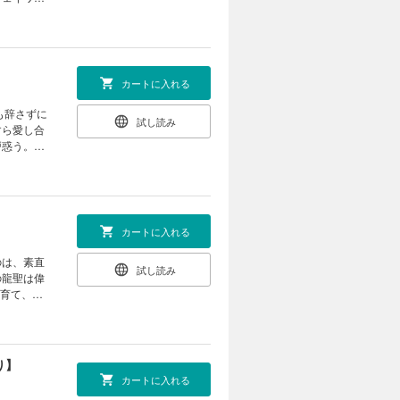
精」が欠乏
いた過去の
カートに入れる
も辞さずに
試し読み
すら愛し合
戸惑う。だ
 「義務だ
ていく竜王
らかになる
しショート
カートに入れる
のは、素直
試し読み
の龍聖は偉
子育て、そ
レイの恋を
り】
カートに入れる