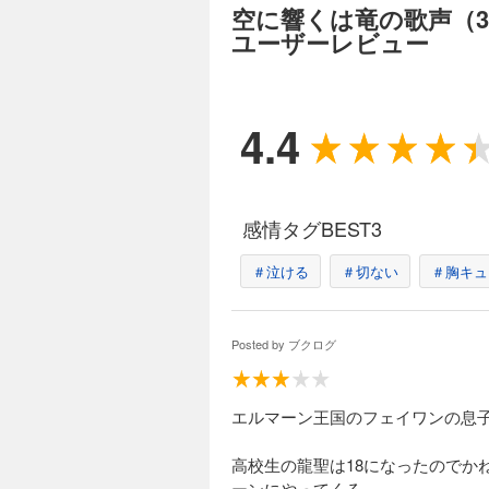
空に響くは竜の歌声（
インを頼まれて動揺
しての複雑な気持ち
ユーザーレビュー
ェイワンと龍聖の熱
の単行本書き下ろし
空に響くは竜の歌
4.4
1,485円 (税込)
龍神様に美味しいも
臨した運命の伴侶、
ヨンワンのために美
感情タグBEST3
る…！ 世継ぎにも
覚めず…!? 人気
＃泣ける
＃切ない
＃胸キュ
空に響くは竜の歌
1,485円 (税込)
Posted by
ブクログ
「他には何もいらな
ワン。彼のもとに降
ぐな熱情で愛するジ
エルマーン王国のフェイワンの息
す。ラウシャンと名
ろしショートも追加
高校生の龍聖は18になったので
空に響くは竜の歌
ーンにやってくる。