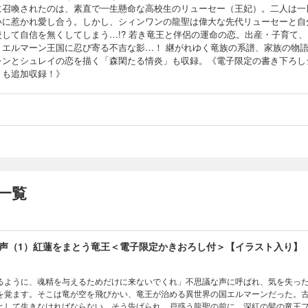
に召喚されたのは、素直で一生懸命な高校生のリューセー（王妃）。二人は一
いに惹かれ愛し合う。しかし、シィンワンの龍聖は偉大な先代リューセーと自
較して自信を無くしてしまう…!? 若き竜王と伴侶の運命の恋。出産・子育て、
、エルマーン王国に忍び寄る不吉な影…！ 継がれゆく竜族の系譜、家族の物
レンとシュレイの恋を描く「森閑たる情炎」も収録。《電子限定の書き下ろし
トも追加収録！》
一覧
声（1）紅蓮をまとう竜王＜電子限定かきおろし付＞【イラスト入り】
るように、魂精を与えるためだけに来ないでくれ」不思議な声に呼ばれ、気を失っ
を覚ます。そこは竜が空を飛びかい、竜王が治める異世界の国エルマーンだった。
として生きなければならない…そう告げられ、戸惑う龍聖の前に、深紅の髪の竜王