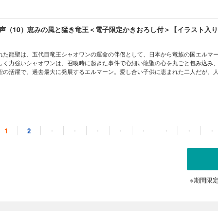
追加収録！》
声（10）恵みの風と猛き竜王＜電子限定かきおろし付＞【イラスト入
れた龍聖は、五代目竜王シャオワンの運命の伴侶として、日本から竜族の国エルマ
しく力強いシャオワンは、召喚時に起きた事件で心細い龍聖の心を丸ごと包み込み
聖の活躍で、過去最大に発展するエルマーン。愛し合い子供に恵まれた二人だが、
オワンがだまし討ちされ、拘束される。龍聖は必死な思いで城を飛び出し…！ 《電
追加収録！》
声（11）気高き竜と癒しの花＜電子限定かきおろし付＞【イラスト入
1
2
・
・
・
・
・
・
・
・
まれた龍聖は、まだ見ぬ龍神に恋い焦がれ、お仕えする日を心待ちにしていた。そ
ーン王国に降臨すると、龍神こと四代目竜王ロウワンは、龍聖に一目惚れしてしま
初恋をこじらせて動揺し、胸を締め付ける感情を理解できずに悩んだり、書物で「
、弟達は心配するが…!? 《電子限定の書き下ろしショートも追加収録！》
※期間限
声（12）紅蓮の竜は幸福に笑む＜電子限定かきおろし付＞【イラスト
す父親の気持ちか…！」愛娘シェンファとラウシャンが結婚することになり、婚礼