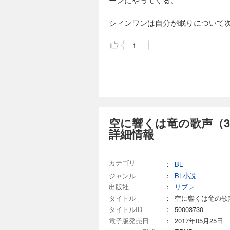
1,485円 (税込)
シィンワンは自分が眠りについて
フェイワンと龍聖の
んだ」 新妻の龍聖
気、フェイワンと龍
1
ンの物語。そして初
しショート追加収録
空に響くは竜の歌
1,485円 (税込)
「リューセー、君に
の魔力があった。成
空に響くは竜の歌声（
覚めず…!? 「ラ
詳細情報
は!? 大人気シリ
カテゴリ
：
BL
空に響くは竜の歌
ジャンル
：
BL小説
1,485円 (税込)
出版社
：
リブレ
「まだ見たことのな
タイトル
：
空に響くは竜の歌
時代。フェイワンは
タイトルID
：
50003730
ずつ荒ぶる感情を制
電子版発売日
：
2017年05月25日
の歌声」の“前夜”