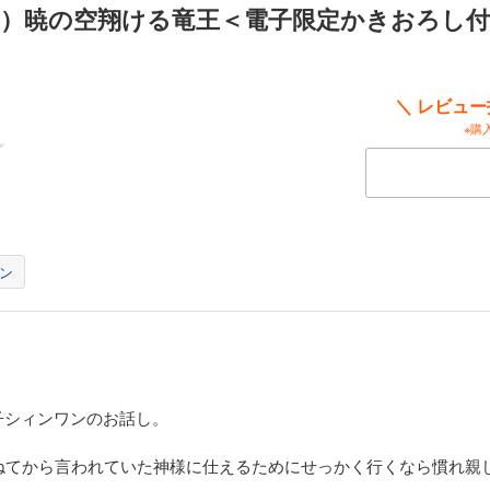
3）暁の空翔ける竜王＜電子限定かきおろし付
しつつ頑張る龍聖。一方フェイワンは落ち着いていたが、とあるきっかけから、花
を思い知らされて…！ 単行本書き下ろし表題作のほか、異国の王女を預かった二
く深まる愛とやきもち（!?）あふれる日常と家族の幸せを大量収録。さらにタンレン
も…！ 《電子限定の書き下ろしショートも追加収録！》
＼ レビュ
声（13）花盛りの竜の楽園＜電子限定かきおろし付＞【イラスト入り】
※購
のを作って喜ばせたい…！ 竜族の国エルマーンの六代目竜王ヨンワンのもとに、
龍聖。エルマーン王国の料理をもっと良くしたい龍聖は、日本料理の知識を生かし
味しい料理を作ろうとする。一方、ヨンワンは長く関係が断絶していたエルフの王
恵まれ、二人はますます夫婦の絆を深めていくが、ヨンワンが事故に遭い、意識不
サブキャラ・ラウシャンの誕生に至る物語！ 《電子限定の書き下ろしショートも追加
ン
声（14）黄昏に立つ緋色の竜王＜電子限定かきおろし付＞【イラスト
い……君がいてくれればそれでいい」 母が命と引き換えに産んだ卵を託された若き
臨した運命の伴侶・龍聖は死病を患っていた。病に汚れた身だと自分を責める龍聖
ュンワン。竜王と結ばれて、龍聖の体は竜族へと変化し、病も消え去り徐々に健康
子シィンワンのお話し。
付けられた卵を、龍聖は愛情を込めて育てるが、卵はなかなか孵らず…！ 《電子限
収録！》
かねてから言われていた神様に仕えるためにせっかく行くなら慣れ親
声（15）紅蓮の竜は永遠に恋する＜電子限定かきおろし付＞【イラス