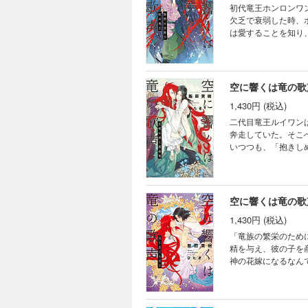
初代竜王ホンロンワ
欠乏で衰弱した時、
は愛することを知り
り、守るべき民と出
れるのだな……あり
空に響くは竜の歌
1,430円 (税込)
二代目竜王ルイワン
奔走していた。そこ
いつつも、「抱きし
神としてではなく、
上最大の災厄が降り
空に響くは竜の歌
1,430円 (税込)
「竜族の繁栄のため
精を与え、彼の子を
神の花嫁になるなん
ング制度を導入！ 
機に変革を起こす嵐