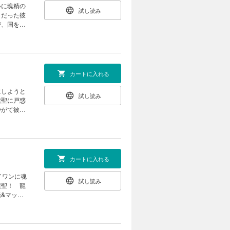
いに魂精の
試し読み
）だった彼
び、国を造
間にしてく
カートに入れる
にしようと
試し読み
龍聖に戸惑
やがて彼を
竜族の歴史
カートに入れる
イワンに魂
試し読み
龍聖！ 龍
&マッチ
族の人口危
録！》