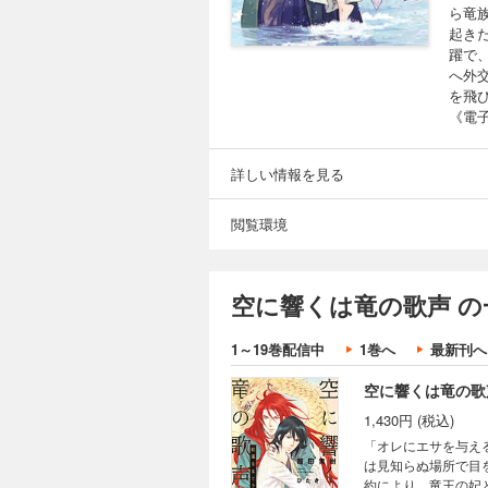
ら竜
起き
躍で
へ外
を飛
《電
詳しい情報を見る
閲覧環境
空に響くは竜の歌声 の
1～19巻配信中
1巻へ
最新刊へ
空に響くは竜の歌
1,430円 (税込)
「オレにエサを与え
は見知らぬ場所で目
約により、竜王の妃