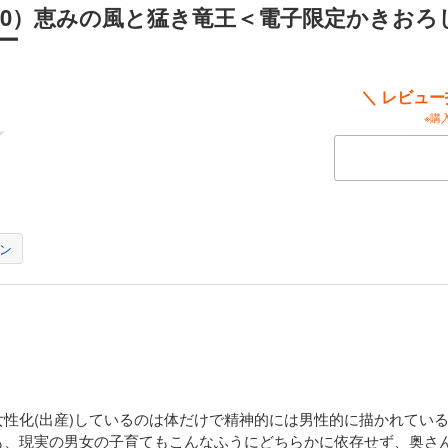
10）恵みの風と猛き竜王＜電子限定かきおろ
しつつ頑張る龍聖。一方フェイワンは落ち着いていたが、とあるきっかけから、花
を思い知らされて…！ 単行本書き下ろし表題作のほか、異国の王女を預かった二
ー
く深まる愛とやきもち（!?）あふれる日常と家族の幸せを大量収録。さらにタンレン
も…！ 《電子限定の書き下ろしショートも追加収録！》
＼ レビュ
声（13）花盛りの竜の楽園＜電子限定かきおろし付＞【イラスト入り】
※購
のを作って喜ばせたい…！ 竜族の国エルマーンの六代目竜王ヨンワンのもとに、
龍聖。エルマーン王国の料理をもっと良くしたい龍聖は、日本料理の知識を生かし
味しい料理を作ろうとする。一方、ヨンワンは長く関係が断絶していたエルフの王
恵まれ、二人はますます夫婦の絆を深めていくが、ヨンワンが事故に遭い、意識不
サブキャラ・ラウシャンの誕生に至る物語！ 《電子限定の書き下ろしショートも追加
ン
声（14）黄昏に立つ緋色の竜王＜電子限定かきおろし付＞【イラスト
い……君がいてくれればそれでいい」 母が命と引き換えに産んだ卵を託された若き
臨した運命の伴侶・龍聖は死病を患っていた。病に汚れた身だと自分を責める龍聖
ュンワン。竜王と結ばれて、龍聖の体は竜族へと変化し、病も消え去り徐々に健康
付けられた卵を、龍聖は愛情を込めて育てるが、卵はなかなか孵らず…！ 《電子限
収録！》
性化(出産)しているのは体だけで精神的には男性的に描かれてい
も、現実の男女の子育てもこんなふうにどちらかに依存せず、奥さ
声（15）紅蓮の竜は永遠に恋する＜電子限定かきおろし付＞【イラス