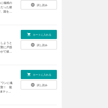
いに魂精の
試し読み
）だった彼
び、国を造
間にしてく
カートに入れる
にしようと
試し読み
龍聖に戸惑
やがて彼を
竜族の歴史
カートに入れる
イワンに魂
試し読み
龍聖！ 龍
&マッチ
族の人口危
録！》