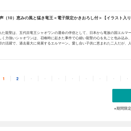
追加収録！》
声（10）恵みの風と猛き竜王＜電子限定かきおろし付＞【イラスト入
れた龍聖は、五代目竜王シャオワンの運命の伴侶として、日本から竜族の国エルマ
しく力強いシャオワンは、召喚時に起きた事件で心細い龍聖の心を丸ごと包み込み
聖の活躍で、過去最大に発展するエルマーン。愛し合い子供に恵まれた二人だが、
オワンがだまし討ちされ、拘束される。龍聖は必死な思いで城を飛び出し…！ 《電
追加収録！》
声（11）気高き竜と癒しの花＜電子限定かきおろし付＞【イラスト入
1
2
・
・
・
・
・
・
・
・
まれた龍聖は、まだ見ぬ龍神に恋い焦がれ、お仕えする日を心待ちにしていた。そ
ーン王国に降臨すると、龍神こと四代目竜王ロウワンは、龍聖に一目惚れしてしま
初恋をこじらせて動揺し、胸を締め付ける感情を理解できずに悩んだり、書物で「
、弟達は心配するが…!? 《電子限定の書き下ろしショートも追加収録！》
※期間限
声（12）紅蓮の竜は幸福に笑む＜電子限定かきおろし付＞【イラスト
す父親の気持ちか…！」愛娘シェンファとラウシャンが結婚することになり、婚礼