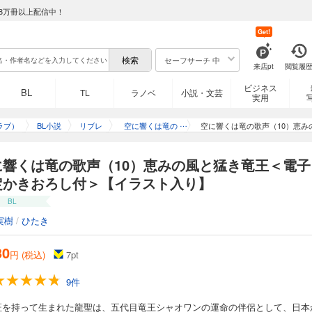
8万冊以上配信中！
Get!
セーフサーチ 中
来店pt
閲覧履
ビジネス
BL
TL
ラノベ
小説・文芸
実用
ラブ）
BL小説
リブレ
空に響くは竜の
空に響くは竜の歌声（10）恵
歌声
に響くは竜の歌声（10）恵みの風と猛き竜王＜電子
定かきおろし付＞【イラスト入り】
BL
実樹
/
ひたき
30
円 (税込)
7
pt
9件
証を持って生まれた龍聖は、五代目竜王シャオワンの運命の伴侶として、日本