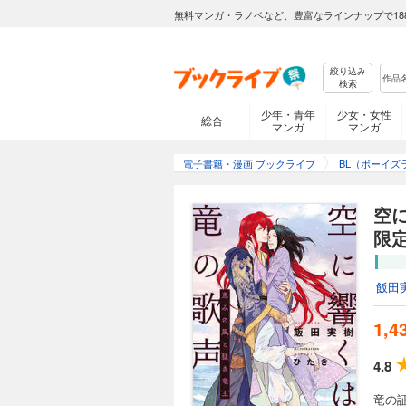
無料マンガ・ラノベなど、豊富なラインナップで18
絞り込み
検索
少年・青年
少女・女性
総合
マンガ
マンガ
電子書籍・漫画 ブックライブ
BL（ボーイズ
空
限
飯田
1,4
4.8
竜の