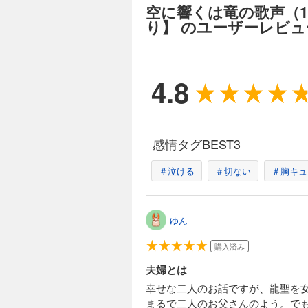
空に響くは竜の歌声（
インを頼まれて動揺
しての複雑な気持ち
り】 のユーザーレビュ
ェイワンと龍聖の熱
の単行本書き下ろし
空に響くは竜の歌
4.8
1,485円 (税込)
龍神様に美味しいも
臨した運命の伴侶、
ヨンワンのために美
感情タグBEST3
る…！ 世継ぎにも
覚めず…!? 人気
＃泣ける
＃切ない
＃胸キュ
空に響くは竜の歌
1,485円 (税込)
ゆん
「他には何もいらな
ワン。彼のもとに降
購入済み
ぐな熱情で愛するジ
す。ラウシャンと名
夫婦とは
ろしショートも追加
幸せな二人のお話ですが、龍聖を女
まるで二人のお父さんのよう。で
空に響くは竜の歌