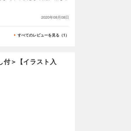
カートに入れる
て仕方ない
試し読み
2020年08月08日
? 大人
王シャオワ
の書き下ろ
すべてのレビューを見る（1）
カートに入れる
し付＞【イラスト入
い歴代最高
試し読み
眠りから目
族の運命
スト入り】
カートに入れる
若体化した
試し読み
竜族は少し
に響くは竜
ト追加収