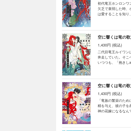
初代竜王ホンロンワ
欠乏で衰弱した時、
は愛することを知り
り、守るべき民と出
れるのだな……あり
空に響くは竜の歌
1,430円 (税込)
二代目竜王ルイワン
奔走していた。そこ
いつつも、「抱きし
神としてではなく、
上最大の災厄が降り
空に響くは竜の歌
1,430円 (税込)
「竜族の繁栄のため
精を与え、彼の子を
神の花嫁になるなん
ング制度を導入！ 
機に変革を起こす嵐