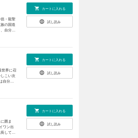
カートに入れる
伴侶・龍聖
試し読み
竜族の国造
ら、自分の
の魔の手が
】
カートに入れる
異世界に召
試し読み
かしこい次
は自分の
龍聖の
下ろしショ
カートに入れる
ちに囲ま
試し読み
イワン出
成長してい
子限定の書