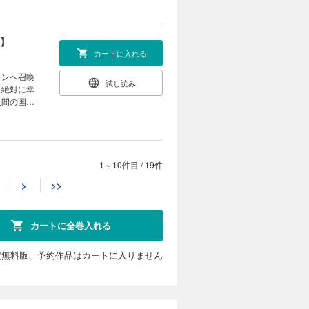
り】
カートに入れる
ーンへ召喚
試し読み
、絶対に幸
人間の国へ
子限定の書
り】
1～10件目
/
19件
カートに入れる
>
>>
んな龍聖が
試し読み
う。生真面
愛」につい
カートに全巻入れる
定無料版、予約作品はカートに入りません
入り】
カートに入れる
衣装のデザ