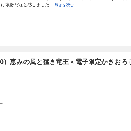
れば素敵だなと感じました
...続きを読む
新婚時代、初代ホンロンワンの秘話…！ 「怒った顔も、恥ずかしがる顔もかわいく
を溺愛するあまり、誰にでも焼きもちを焼くフェイワン。嬉しいけど困った龍聖は…!
聖の単行本書き下ろしのほか、超真面目な四代目竜王ロウワン、爽やかな五代目竜
代竜王ホンロンワンが語るシーフォン原初の物語「片割れ月」も収録！ 《電子限定
！》
声（16）天路を渡る黄金竜＜電子限定かきおろし付＞【イラスト入り】
10）恵みの風と猛き竜王＜電子限定かきおろ
一刻も早く会いたい」 十二代目竜王ラオワンには幼いころから、持て余すほどに強
人したラオワンは次代の王となるべく眠りにつくが、ラオワンの龍聖が降臨しても
オワン…お願い…起きて……私を抱きしめて…」 龍聖とラオワン、シーフォンたち竜
ーズ、単行本オール書き下ろし！ 《電子限定の書き下ろしショート追加収録！》
声（17）紅蓮の竜は甘夢にほころぶ＜電子限定かきおろし付＞【イラ
声
い君だけど……オレの声が届くといいな」 龍聖がまだ降臨せず、竜王フェイワンが
決してあきらめず、まだ見ぬ龍聖に焦がれていた。だが竜王の力が弱まるにつれ、
御できなくなる。それは心からシュレイを愛するタンレンも例外でなく…！ 「空
を描く物語！ フェイワン＆龍聖の子供時代も収録。 《電子限定の書き下ろしショー