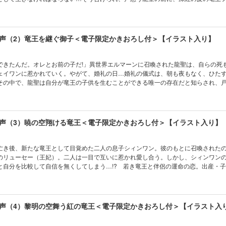
は幼い子供の姿で…！ 王は、体の接触によって龍聖だけが与えられる命の糧「魂
りながら、若退化し、子供の姿でいたのだった。王位を巡る陰謀、主従の絆、謎め
愛！ 《電子限定の書き下ろしショートも追加収録！》
声（2）竜王を継ぐ御子＜電子限定かきおろし付＞【イラスト入り】
できたんだ。オレとお前の子だ!」異世界エルマーンに召喚された龍聖は、自らの死
ェイワンに惹かれていく。やがて、婚礼の日…婚礼の儀式は、朝も夜もなく、ひた
その中で、龍聖は自分が竜王の子供を生むことができる唯一の存在だと知らされ、
想いを自覚し、深く愛し合うようになった龍聖は、フェイワンの子を身に宿し…！
方を愛しているから、体の中に芽生えた命を育てて産み落とすんだ」産まれ、育っ
ての子育てに、日々奮闘する龍聖。竜王家に関係する竜族たちのドラマ。やがて明
未来へ繋がる奇跡…！ 竜王の血脈、運命の恋、堂々完結!! 《電子限定の書き下ろ
声（3）暁の空翔ける竜王＜電子限定かきおろし付＞【イラスト入り】
亡き後、新たな竜王として目覚めた二人の息子シィンワン。彼のもとに召喚された
のリューセー（王妃）。二人は一目で互いに惹かれ愛し合う。しかし、シィンワン
と自分を比較して自信を無くしてしまう…!? 若き竜王と伴侶の運命の恋。出産・
国に忍び寄る不吉な影…！ 継がれゆく竜族の系譜、家族の物語。タンレンとシュ
」も収録。《電子限定の書き下ろしショートも追加収録！》
声（4）黎明の空舞う紅の竜王＜電子限定かきおろし付＞【イラスト入