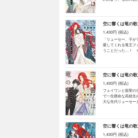
が現れる。だが、彼
したため、成人であ
死、運命の伴侶との
空に響くは竜の歌
1,430円 (税込)
「リューセー、子が
愛してくれる竜王フ
うことだった…！ 
が、フェイワンへの
けじゃできない。貴
家の子供たち。初め
前龍聖の死の真実、
空に響くは竜の歌
も追加収録！》
1,430円 (税込)
フェイワンと龍聖の
で一生懸命な高校生
大な先代リューセー
して、エルマーン王
描く「森閑たる情炎
空に響くは竜の歌
1,430円 (税込)