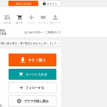
無料会員登録
ログイン
歴
My本棚
カート
フォロー
クーポン
Myページ
雑誌
はじめての方へ
ご利用ガイド
写真集
みの風と猛き竜王＜電子限定かきおろし付＞【イラ
スト入り】
今すぐ購入
カートに入れる
フォローする
ブラウザ試し読み
か