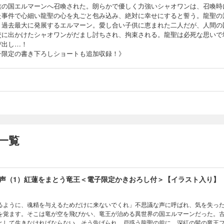
族の国エルマーンへ召喚された。朗らかで優しく力強いシャオワンは、召喚時
た事件で心細い龍聖の心を丸ごと包み込み、絶対に幸せにすると誓う。龍聖の
、過去最大に発展するエルマーン。愛し合い子供に恵まれた二人だが、人間の
交に出かけたシャオワンがだまし討ちされ、拘束される。龍聖は必死な思いで
び出し…！
子限定の書き下ろしショートも追加収録！》
一覧
声（1）紅蓮をまとう竜王＜電子限定かきおろし付＞【イラスト入り】
るように、魂精を与えるためだけに来ないでくれ」不思議な声に呼ばれ、気を失っ
を覚ます。そこは竜が空を飛びかい、竜王が治める異世界の国エルマーンだった。
として生きなければならない…そう告げられ、戸惑う龍聖の前に、深紅の髪の竜王