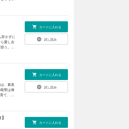
精」が欠乏
いた過去の
カートに入れる
も辞さずに
試し読み
すら愛し合
戸惑う。だ
 「義務だ
ていく竜王
らかになる
しショート
カートに入れる
のは、素直
試し読み
の龍聖は偉
子育て、そ
レイの恋を
り】
カートに入れる