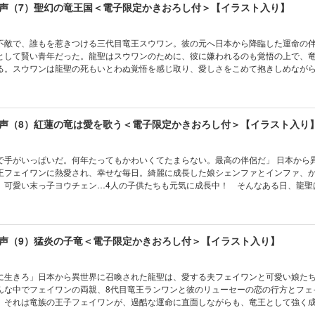
声（7）聖幻の竜王国＜電子限定かきおろし付＞【イラスト入り】
不敵で、誰もを惹きつける三代目竜王スウワン。彼の元へ日本から降臨した運命の
として賢い青年だった。龍聖はスウワンのために、彼に嫌われるのも覚悟の上で、
る。スウワンは龍聖の死もいとわぬ覚悟を感じ取り、愛しさをこめて抱きしめなが
！ 二人が夫婦として強い絆で結ばれる裏で、竜を手に入れたいという人間の欲望
に生まれた卵に危機が!? 《電子限定の書き下ろしショートも追加収録！》
声（8）紅蓮の竜は愛を歌う＜電子限定かきおろし付＞【イラスト入り
で手がいっぱいだ。何年たってもかわいくてたまらない。最高の伴侶だ」 日本から
王フェイワンに熱愛され、幸せな毎日。綺麗に成長した娘シェンファとインファ、
、可愛い末っ子ヨウチェン…4人の子供たちも元気に成長中！ そんなある日、龍聖
がこの世界にもたらす危険に気づいて!? 待望のフェイワン×龍聖編！ フェイワンと
時代の竜王の番外エピソードやタンレンとシュレイの恋も収録！ 《電子限定の書き
声（9）猛炎の子竜＜電子限定かきおろし付＞【イラスト入り】
に生きろ」日本から異世界に召喚された龍聖は、愛する夫フェイワンと可愛い娘た
んな中でフェイワンの両親、8代目竜王ランワンと彼のリューセーの恋の行方とフェ
。それは竜族の王子フェイワンが、過酷な運命に直面しながらも、竜王として強く
 タンレンがシュレイへの恋に落ちる瞬間を描く「はじまりの予感」も収録！ 《電