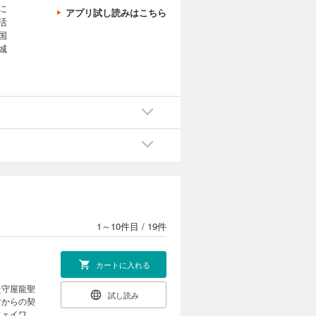
に
アプリ試し読みはこちら
活
国
城
1～10件目
/
19件
カートに入れる
た守屋龍聖
試し読み
古からの契
フェイワン