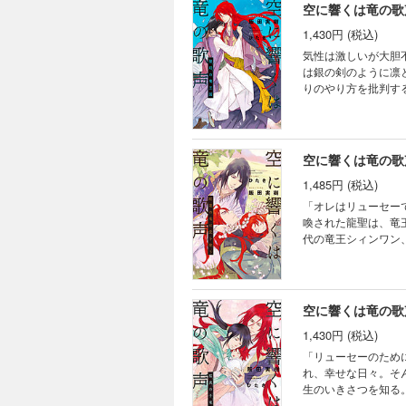
空に響くは竜の歌
1,430円 (税込)
気性は激しいが大胆
は銀の剣のように凛
りのやり方を批判す
力不足を痛感する…
忍び寄り、二人の間
空に響くは竜の歌
1,485円 (税込)
「オレはリューセー
喚された龍聖は、竜
代の竜王シィンワン
持つ現代日本の知識
愛、家族の幸せ、各
ートも追加収録！》
空に響くは竜の歌
1,430円 (税込)
「リューセーのため
れ、幸せな日々。そ
生のいきさつを知る
く姿でもあった…！