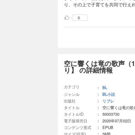
り、その上で子育てを共同で行え
1,485円 (税込)
フェイワンと龍聖の
0
んだ」 新妻の龍聖
気、フェイワンと龍
ンの物語。そして初
しショート追加収録
空に響くは竜の歌
1,485円 (税込)
空に響くは竜の歌声（
「リューセー、君に
り】 の詳細情報
の魔力があった。成
覚めず…!? 「ラ
は!? 大人気シリ
カテゴリ
：
BL
ジャンル
：
BL小説
空に響くは竜の歌
出版社
：
リブレ
1,485円 (税込)
タイトル
：
空に響くは竜の歌
「まだ見たことのな
タイトルID
：
50003730
時代。フェイワンは
電子版発売日
：
2020年07月02日
ずつ荒ぶる感情を制
コンテンツ形式
：
EPUB
の歌声」の“前夜”
サイズ(目安)
：
5MB