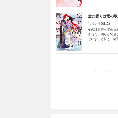
き下ろしショートも
空に響くは竜の歌
1,430円 (税込)
竜の証を持って生ま
された。朗らかで優
せにすると誓う。龍
外交に出かけたシャ
き下ろしショートも
空に響くは竜の歌
1,485円 (税込)
<<
<
龍神の痣を持って生
大和の国からエルマ
目で堅物な竜王が、
て調べたりする姿に
空に響くは竜の歌
1,430円 (税込)
「これが娘を嫁に出