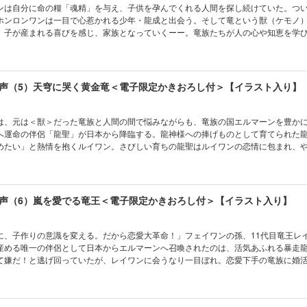
ンは自分に命の糧「魂精」を与え、子供を孕んでくれる人間を探し続けていた。つ
ホンロンワンは一目で心惹かれる少年・龍成と出会う。そして竜という獣（ケモノ
、子が産まれる喜びを感じ、家族となっていくーー。竜族たちが人の心や知恵を学
会う、エルマーン建国の物語！ 「リューセー、そなたは我を……どんどん我を人
がとう、リューセー」《電子限定の書き下ろしショートも追加収録！》
声（5）天穹に哭く黄金竜＜電子限定かきおろし付＞【イラスト入り】
は、元は＜獣＞だった竜族と人間の間で悩みながらも、竜族の国エルマーンを豊か
へ運命の伴侶「龍聖」が日本から降臨する。龍神様への捧げものとして育てられた
めたい」と熱情を抱くルイワン。さびしい育ちの龍聖はルイワンの恋情に包まれ、
男として、夫として愛するようになる。夫婦になった二人には子供も生まれるが、
かかり…!? 《電子限定の書き下ろしショートも追加収録！》
声（6）嵐を愛でる竜王＜電子限定かきおろし付＞【イラスト入り】
に、子作りの意識を変える。だから恋愛大革命！」フェイワンの孫、11代目竜王レ
産める唯一の伴侶として日本からエルマーンへ召喚されたのは、活気あふれる暴走
て嫌だ！と逃げ回っていたが、レイワンに会うなり一目ぼれ。恋愛下手の竜族に婚活
しかも子だくさん！ 優しく懐が深いが実はやきもち焼きのレイワンに愛され、竜
のような龍聖に、エルマーンは大騒ぎ。《電子限定の書き下ろしショートも追加収