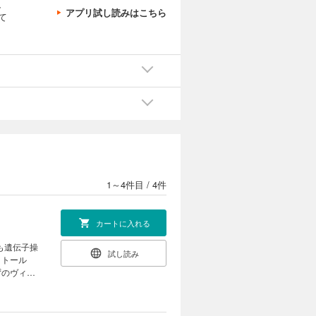
、
アプリ試し読みはこちら
て
1～4件目
/
4件
カートに入れる
も遺伝子操
試し読み
クトール
ずのヴィク