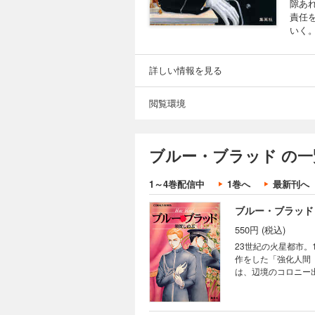
隙あ
責任
いく
詳しい情報を見る
閲覧環境
ブルー・ブラッド の一
1～4巻配信中
1巻へ
最新刊へ
ブルー・ブラッド
550円 (税込)
23世紀の火星都市
作をした「強化人間
は、辺境のコロニー
トールの未来予想図