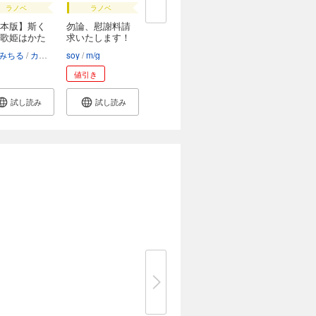
ラノベ
ラノベ
本版】斯く
勿論、慰謝料請
歌姫はかた
求いたします！
【...
みちる
カズアキ
soy
m/g
値引き
試し読み
試し読み