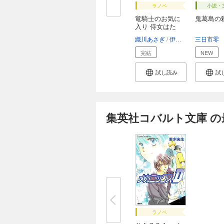
ラノベ
小説・
竜騎士のお気に
鬼葛島の
入り 侍女はた
だ...
織川あさぎ
伊藤明十
三日市零
完結
NEW
試し読み
試
集英社コバルト文庫 の
ラノベ