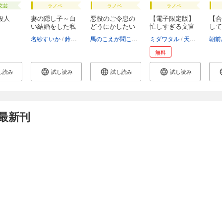
文芸
ラノベ
ラノベ
ラノベ
殺人
妻の隠し子～白
悪役のご令息の
【電子限定版】
【合
い結婚をした私
どうにかしたい
忙しすぎる文官
して
と...
日...
令...
る...
名紗すいか
鈴ノ助
馬のこえが聞こえる
コウキ。
ミダワタル
天領寺セナ
朝前
無料
し読み
試し読み
試し読み
試し読み
最新刊