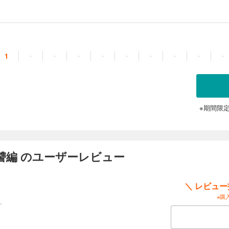
トールか、それとも…!? シリーズ完結編。
1
・
・
・
・
・
・
・
・
・
※期間限
讐編 のユーザーレビュー
＼ レビュ
※購