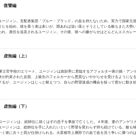
 復讐編
ユージィン。支配者集団「ブルー・ブラッド」の血を持たないため、実力で国家元
リヒを始め、彼を慕う者は多いが、隙あれば追い落とそうとしている敵もまた大勢
われ、責任を追及されるユージィン。その後、彼への嫌がらせはどんどんエスカレ
ーリヒの野望は、達成できるのか!?
 虚無編（上）
。軍士官学校のエリート、ユージィンは政財界に君臨するアフォルター家の娘・アン
来が約束された反面、上級生のフォルカーから悪質ないやがらせを受けるようにな
するが、ユージィンはじっと耐えつつ、自らの野望達成の機会を狙って密かに動き
巻く火星都市で、最後に笑うのは…!?
 虚無編（下）
。ユージィンは、総帥位に就くはずの息子を事故で亡くした。４年後、妻のアンゲリ
ユージィンは、総帥位を手に入れたいという野望を変わらず持ち続けている。敵も
いく彼に次々と罠が仕掛けられる。火星都市上層部での血で血を洗う争いに勝つの