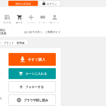
無料会員登録
ログイン
歴
My本棚
カート
フォロー
クーポン
Myページ
雑誌
はじめての方へ
ご利用ガイド
写真集
ー・ブラッド 復讐編
今すぐ購入
カートに入れる
フォローする
た
ブラウザ試し読み
、