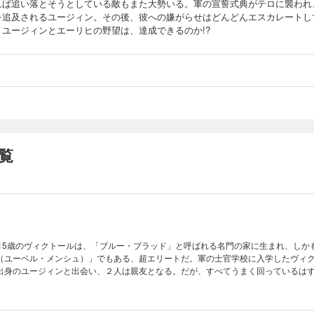
れば追い落とそうとしている敵もまた大勢いる。軍の宣誓式典がテロに襲われ
を追及されるユージィン。その後、彼への嫌がらせはどんどんエスカレートし
。ユージィンとエーリヒの野望は、達成できるのか!?
覧
。15歳のヴィクトールは、「ブルー・ブラッド」と呼ばれる名門の家に生まれ、しか
（ユーベル・メンシュ）」でもある、超エリートだ。軍の士官学校に入学したヴィ
出身のユージィンと出会い、２人は親友となる。だが、すべてうまく回っているは
が、少しずつ変わり始めていくのもこの頃だった…。