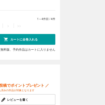
1～4件目
/
4件
>
>>
カートに全巻入れる
定無料版、予約作品はカートに入りません
ー投稿でポイントプレゼント ／
入済みの作品が対象となります
レビューを書く