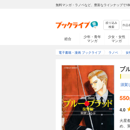
無料マンガ・ラノベなど、豊富なラインナップで18
絞り込み
検索
少年・青年
少女・女性
総合
マンガ
マンガ
電子書籍・漫画 ブックライブ
ラノベ
女
ブ
須賀
550
4.0
火星
め、