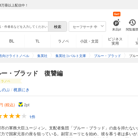
8万冊以上配信中！
Get!
セーフサーチ 中
来店pt
閲覧履
ビジネス
BL
TL
ラノベ
小説・文芸
実用
性向けライトノベル
集英社
集英社コバルト文庫
ブルー・ブラッド
ブル
ルー・ブラッド 復讐編
ラノベ
しのぶ
/
梶原にき
円 (税込)
2
pt
1件
都市の軍務大臣ユージィン。支配者集団「ブルー・ブラッド」の血を持たない
実力で国家元首の座を狙っている。副官エーリヒを始め、彼を慕う者は多いが