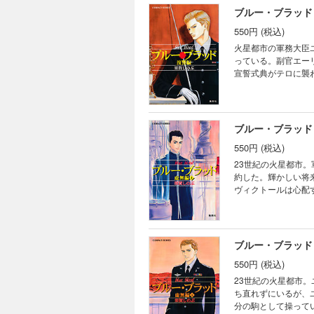
ブルー・ブラッド
550円 (税込)
火星都市の軍務大臣
っている。副官エー
宣誓式典がテロに襲
く。ユージィンとエ
ブルー・ブラッド
550円 (税込)
23世紀の火星都市
約した。輝かしい将
ヴィクトールは心配
た。様々な思惑が渦
ブルー・ブラッド
550円 (税込)
23世紀の火星都市
ち直れずにいるが、
分の駒として操って