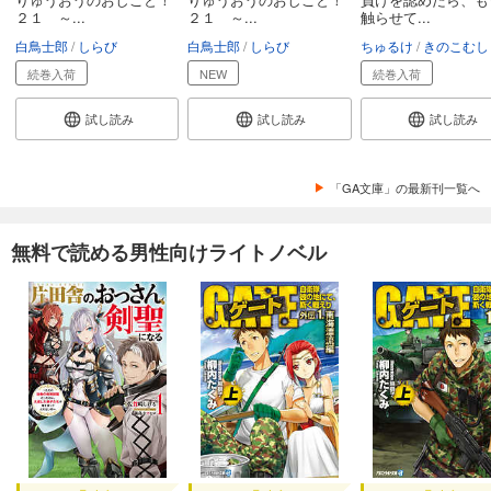
２１ ～...
２１ ～...
触らせて...
白鳥士郎
しらび
白鳥士郎
しらび
ちゅるけ
きのこむし
続巻入荷
NEW
続巻入荷
試し読み
試し読み
試し読み
「GA文庫」の最新刊一覧へ
無料で読める男性向けライトノベル