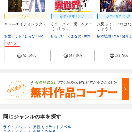
ラノベ
少年・青年マンガ
少年・青年マンガ
８６―エイティシックス
くま クマ 熊 ベアー
八男って、それはな
―
（コミッ...
しょう！...
安里アサト
しらび
I-IV
せるげい
くまなの
029
楠本弘樹
Y.A
藤ち
値引き
試し読み
試し読み
試し読み
同じジャンルの本を探す
ライトノベル
>
男性向けライトノベル
ライトノベル
>
西島ふみかる