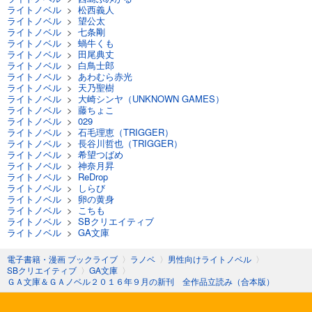
ライトノベル
>
松西義人
ライトノベル
>
望公太
ライトノベル
>
七条剛
ライトノベル
>
蝸牛くも
ライトノベル
>
田尾典丈
ライトノベル
>
白鳥士郎
ライトノベル
>
あわむら赤光
ライトノベル
>
天乃聖樹
ライトノベル
>
大崎シンヤ（UNKNOWN GAMES）
ライトノベル
>
藤ちょこ
ライトノベル
>
029
ライトノベル
>
石毛理恵（TRIGGER）
ライトノベル
>
長谷川哲也（TRIGGER）
ライトノベル
>
希望つばめ
ライトノベル
>
神奈月昇
ライトノベル
>
ReDrop
ライトノベル
>
しらび
ライトノベル
>
卵の黄身
ライトノベル
>
こちも
ライトノベル
>
SBクリエイティブ
ライトノベル
>
GA文庫
電子書籍・漫画 ブックライブ
〉
ラノベ
〉
男性向けライトノベル
〉
SBクリエイティブ
〉
GA文庫
〉
ＧＡ文庫＆ＧＡノベル２０１６年９月の新刊 全作品立読み（合本版）