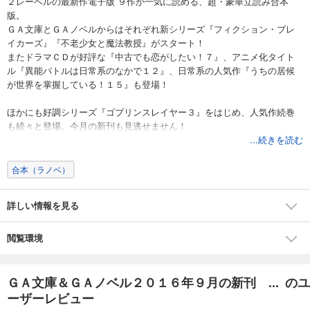
２レーベルの最新作電子版 ９作が一気に読める、超・豪華立読み合本
版。
ＧＡ文庫とＧＡノベルからはそれぞれ新シリーズ『フィクション・ブレ
イカーズ』『不老少女と魔法教授』がスタート！
またドラマＣＤが好評な『中古でも恋がしたい！７』、アニメ化タイト
ル『異能バトルは日常系のなかで１２』、日常系の人気作『うちの居候
が世界を掌握している！１５』も登場！
ほかにも好調シリーズ『ゴブリンスレイヤー３』をはじめ、人気作続巻
も続々と登場。今月の新刊も見逃せません！
...続きを読む
※収録作品の製品版は、９月１６日（金）より配信予定です。
※当立読み合本版は、製品版と一部異なる可能性がありますので予めご了
合本（ラノベ）
承ください。
詳しい情報を見る
【収録作品】
＜ＧＡ文庫＞
異能バトルは日常系のなかで１２
閲覧環境
うちの居候が世界を掌握している！１５
ゴブリンスレイヤー３
中古でも恋がしたい！７
ＧＡ文庫＆ＧＡノベル２０１６年９月の新刊 ... のユ
フィクション・ブレイカーズ
ーザーレビュー
りゅうおうのおしごと！４