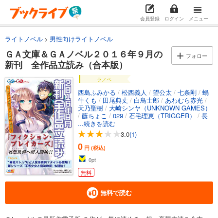
会員登録
ログイン
メニュー
ライトノベル
男性向けライトノベル
ＧＡ文庫＆ＧＡノベル２０１６年９月の
フォロー
新刊 全作品立読み（合本版）
ラノベ
西島ふみかる
/
松西義人
/
望公太
/
七条剛
/
蝸
牛くも
/
田尾典丈
/
白鳥士郎
/
あわむら赤光
/
天乃聖樹
/
大崎シンヤ（UNKNOWN GAMES）
/
藤ちょこ
/
029
/
石毛理恵（TRIGGER）
/
長
谷川哲也（TRIGGER）
...続きを読む
/
希望つばめ
/
神奈月昇
/
ReDrop
/
しらび
/
卵の黄身
/
こちも
3.0
(1)
0
円 (税込)
0
pt
無料
無料で読む