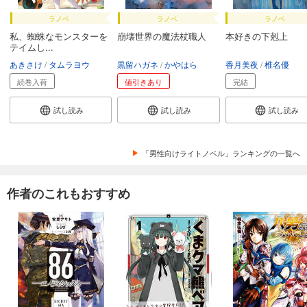
ラノベ
ラノベ
ラノベ
私、蜘蛛なモンスターを
崩壊世界の魔法杖職人
本好きの下剋上
テイムし...
あきさけ
タムラヨウ
黒留ハガネ
かやはら
香月美夜
椎名優
続巻入荷
値引きあり
完結
試し読み
試し読み
試し読み
「男性向けライトノベル」ランキングの一覧へ
作者のこれもおすすめ