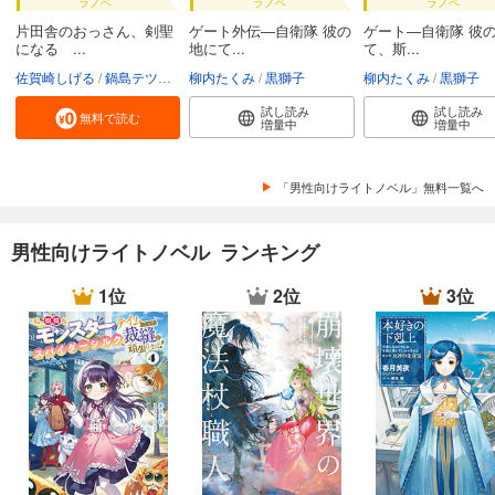
ラノベ
ラノベ
ラノベ
片田舎のおっさん、剣聖
ゲート外伝―自衛隊 彼の
ゲート―自衛隊 彼
になる ...
地にて...
て、斯...
佐賀崎しげる
鍋島テツヒロ
柳内たくみ
黒獅子
柳内たくみ
黒獅子
試し読み
試し読み
無料で読む
増量中
増量中
「男性向けライトノベル」無料一覧へ
男性向けライトノベル ランキング
1位
2位
3位