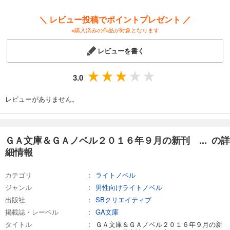
我が驍勇にふるえよ天地２ ～アレクシス帝国興隆記～
＼ レビュー投稿でポイントプレゼント ／
＜ＧＡノベル＞
※購入済みの作品が対象となります
神様に転生２ ～千万回死んだら異世界で神になりました～
不老少女と魔法教授
レビューを書く
3.0
レビューがありません。
ＧＡ文庫＆ＧＡノベル２０１６年９月の新刊 ... の詳
細情報
カテゴリ
ライトノベル
ジャンル
男性向けライトノベル
出版社
SBクリエイティブ
掲載誌・レーベル
GA文庫
タイトル
ＧＡ文庫＆ＧＡノベル２０１６年９月の新