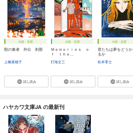
小説・文芸
小説・文芸
小説・文芸
獣の奏者 外伝 刹那
Ｍｅｍｏｒｉｅｓ ｏ
君たちは夢をどうか
ｆ ｔｈｅ...
るか
上橋菜穂子
打海文三
松本零士
試し読み
試し読み
試し読み
ハヤカワ文庫JA の最新刊