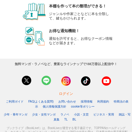
本棚を作って本の整理ができる！
ジャンルや作家ごとなどに本を分類し
て、鍵もかけられます。
お得な通知機能！
通知を許可すると、お得なクーポン情報
などが届きます。
無料マンガ・ラノベなど、豊富なラインナップで188万冊以上配信中！
ログイン
ご利用ガイド
FAQ(よくある質問)
お問い合わせ
採用情報
利用規約
特商法の表
示
個人情報保護方針
cookie等ポリシー
少年・青年マンガ
少女・女性マンガ
ラノベ
小説・文芸
ビジネス・実用
雑誌・写
真集
TL
BL
ブックライブ（BookLive!）は、BookLiveが運営する電子書店です。TOPPANホールディング
ス、カルチュア・コンビニエンス・クラブ、テレビ朝日の出資を受け、日本最大級の電子書籍配