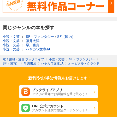
同じジャンルの本を探す
小説・文芸
>
SF・ファンタジー
/
SF（国内）
小説・文芸
>
藤井太洋
小説・文芸
>
早川書房
小説・文芸
>
ハヤカワ文庫JA
電子書籍・漫画 ブックライブ
〉
小説・文芸
〉
SF・ファンタジー
〉
SF（国内）
〉
早川書房
〉
ハヤカワ文庫JA
〉
オービタル・クラウド
新刊やお得な情報
をお届けします！
ブックライブアプリ
アプリの通知でお得情報を受け取ろう！
LINE公式アカウント
アカウント連携で限定クーポンゲット！