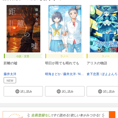
小説・文芸
ラノベ
ラノベ
距離の嘘
明日が雨でも晴れでも
アリスの物語
藤井太洋
晴海まどか
藤井太洋
Nacht
倉下忠憲
ぽよよんろっ
NEW
試し読み
試し読み
試し読み