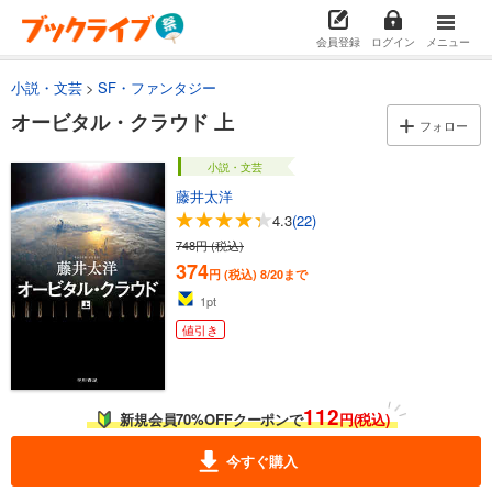
会員登録
ログイン
メニュー
小説・文芸
SF・ファンタジー
オービタル・クラウド 上
フォロー
小説・文芸
藤井太洋
4.3
(22)
748円 (税込)
374
円 (税込)
8/20まで
1
pt
値引き
112
新規会員70%OFFクーポンで
円(税込)
今すぐ購入