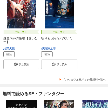
小説・文芸
小説・文芸
錬金術師の聖櫃【せいひ
祈りも涙も忘れていた
つ】
紺野天龍
伊兼源太郎
NEW
NEW
試し読み
試し読み
「ハヤカワ文庫JA」の最新刊一覧へ
無料で読めるSF・ファンタジー