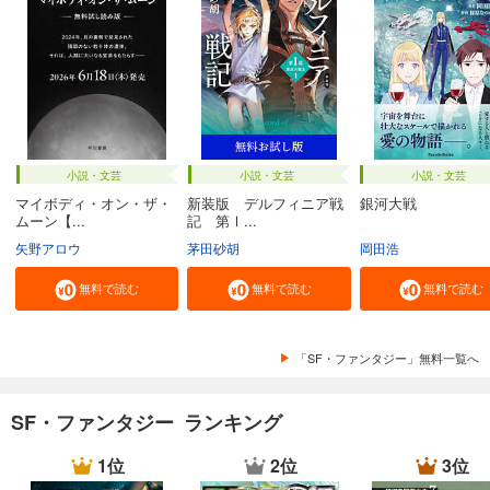
小説・文芸
小説・文芸
小説・文芸
マイボディ・オン・ザ・
新装版 デルフィニア戦
銀河大戦
ムーン【...
記 第Ⅰ...
矢野アロウ
茅田砂胡
岡田浩
無料で読む
無料で読む
無料で読む
「SF・ファンタジー」無料一覧へ
SF・ファンタジー ランキング
1位
2位
3位