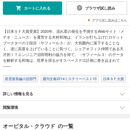
カートに入れる
ブラウザ試し読み
アプリ試し読みはこちら
【日本ＳＦ大賞受賞】2020年、流れ星の発生を予測するWebサイト〈メ
テオ・ニュース〉を運営する木村和海は、イランが打ち上げたロケット
ブースターの２段目〈サフィール３〉が、大気圏内に落下することな
く、逆に高度を上げていることに気づく。シェアオフィス仲間である天
才的ＩＴエンジニア沼田明利の協力を得て、〈サフィール３〉のデータ
を解析する和海は、世界を揺るがすスペーステロ計画に巻き込まれて
――
星雲賞長編小説部門
週刊文春2014ミステリーベスト10
日本ＳＦ大賞
詳しい情報を見る
閲覧環境
オービタル・クラウド の一覧