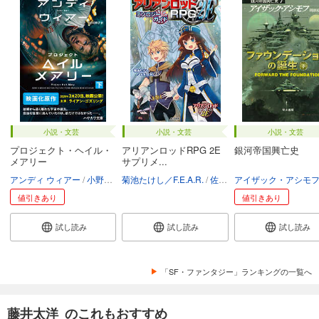
小説・文芸
小説・文芸
小説・文芸
プロジェクト・ヘイル・
アリアンロッドRPG 2E
銀河帝国興亡史
メアリー
サプリメ...
アンディ ウィアー
小野田和子
菊池たけし／F.E.A.R.
佐々木あかね
アイザック・アシモ
値引きあり
値引きあり
試し読み
試し読み
試し読み
「SF・ファンタジー」ランキングの一覧へ
藤井太洋 のこれもおすすめ