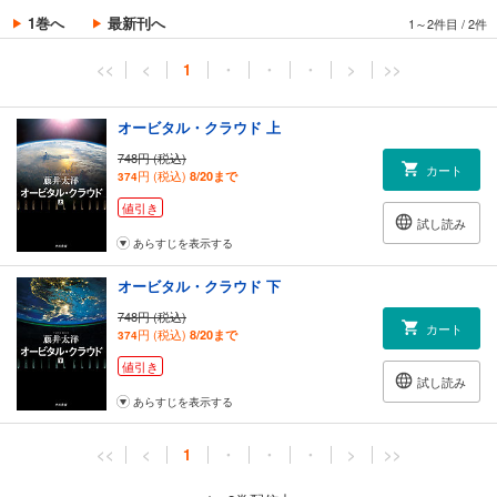
1巻へ
最新刊へ
1～2件目
/
2件
<<
<
1
・
・
・
>
>>
オービタル・クラウド 上
748円 (税込)
カート
円 (税込)
8/20まで
374
値引き
試し読み
あらすじを表示する
オービタル・クラウド 下
748円 (税込)
カート
円 (税込)
8/20まで
374
値引き
試し読み
あらすじを表示する
<<
<
1
・
・
・
>
>>