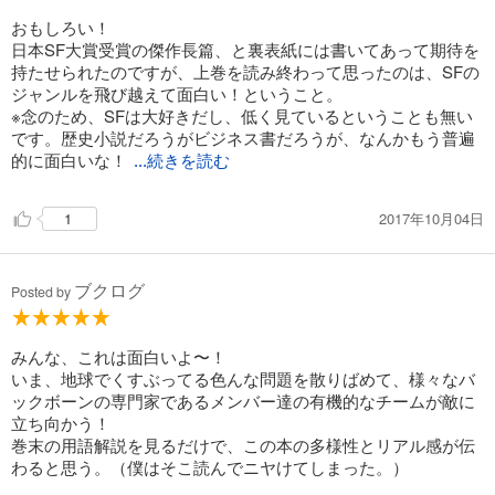
おもしろい！
日本SF大賞受賞の傑作長篇、と裏表紙には書いてあって期待を
持たせられたのですが、上巻を読み終わって思ったのは、SFの
ジャンルを飛び越えて面白い！ということ。
※念のため、SFは大好きだし、低く見ているということも無い
です。歴史小説だろうがビジネス書だろうが、なんかもう普遍
的に面白いな！
...続きを読む
2017年10月04日
1
ブクログ
Posted by
みんな、これは面白いよ〜！
いま、地球でくすぶってる色んな問題を散りばめて、様々なバ
ックボーンの専門家であるメンバー達の有機的なチームが敵に
立ち向かう！
巻末の用語解説を見るだけで、この本の多様性とリアル感が伝
わると思う。（僕はそこ読んでニヤけてしまった。）