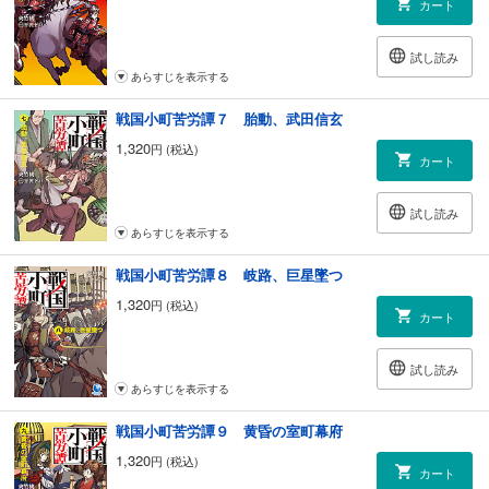
カート
試し読み
あらすじを表示する
戦国小町苦労譚７ 胎動、武田信玄
1,320
円 (税込)
カート
試し読み
あらすじを表示する
戦国小町苦労譚８ 岐路、巨星墜つ
1,320
円 (税込)
カート
試し読み
あらすじを表示する
戦国小町苦労譚９ 黄昏の室町幕府
1,320
円 (税込)
カート