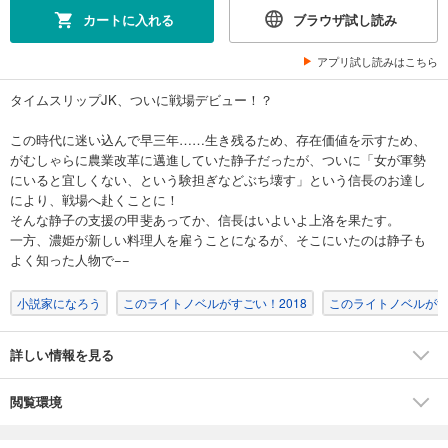
カートに入れる
ブラウザ試し読み
アプリ試し読みはこちら
タイムスリップJK、ついに戦場デビュー！？
この時代に迷い込んで早三年……生き残るため、存在価値を示すため、
がむしゃらに農業改革に邁進していた静子だったが、ついに「女が軍勢
にいると宜しくない、という験担ぎなどぶち壊す」という信長のお達し
により、戦場へ赴くことに！
そんな静子の支援の甲斐あってか、信長はいよいよ上洛を果たす。
一方、濃姫が新しい料理人を雇うことになるが、そこにいたのは静子も
よく知った人物で−−
小説家になろう
このライトノベルがすごい！2018
このライトノベルが
詳しい情報を見る
閲覧環境