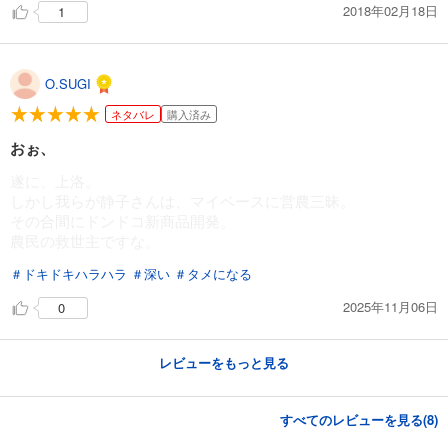
2018年02月18日
1
O.SUGI
ネタバレ
購入済み
おぉ、
遂に、上洛。
しかし我らが静子さんは、マイペースに営農三昧。
その合間にドンドコ新商品開発。
農民の救世主ですな。
＃ドキドキハラハラ
＃深い
＃タメになる
2025年11月06日
0
レビューをもっと見る
すべてのレビューを見る(
8
)