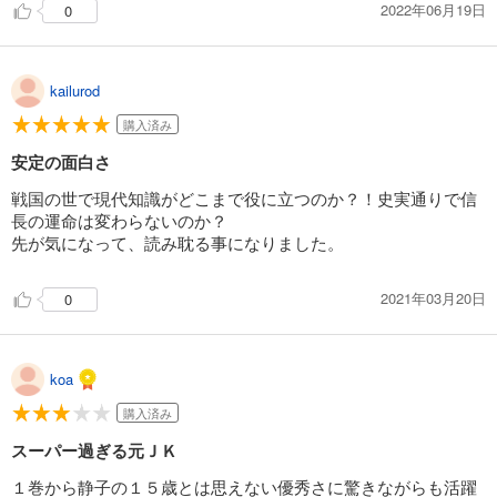
2022年06月19日
0
あらすじを表示する
戦国小町苦労譚１６ 決戦！ 小田原城
1,320
円 (税込)
kailurod
カート
購入済み
試し読み
安定の面白さ
あらすじを表示する
戦国の世で現代知識がどこまで役に立つのか？！史実通りで信
戦国小町苦労譚１７ 西国進出とこぼれ話
長の運命は変わらないのか？
先が気になって、読み耽る事になりました。
1,430
円 (税込)
カート
2021年03月20日
0
試し読み
あらすじを表示する
戦国小町苦労譚１８ 西国大征伐
koa
1,430
円 (税込)
購入済み
カート
スーパー過ぎる元ＪＫ
試し読み
１巻から静子の１５歳とは思えない優秀さに驚きながらも活躍
あらすじを表示する