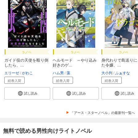
ラノベ
ラノベ
ラノベ
ガイド役の天使を殴り倒
ヘルモード ～やり込み
身代わりで島送りに
したら、...
好きのゲ...
た令嬢、...
エリーゼ
がわこ
ハム男
藻
大小判
ふぁすな
続巻入荷
続巻入荷
続巻入荷
試し読み
試し読み
試し読み
「アース・スターノベル」の最新刊一覧へ
無料で読める男性向けライトノベル