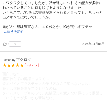
にワクワクしていましたが、話が進むにつれその能力が多岐に
わたっていることに首を傾げるようになりました。
戦国小町苦労譚１９ 黒鉄の馬と次代の萌芽
いくらスマホで現代の書籍が調べられると言っても、ちょっと
1,430
円 (税込)
出来すぎではないでしょうか。
カート
元が人生経験豊富な３、４０代とか、IQが高いギフテッ
試し読み
...続きを読む
あらすじを表示する
2024年04月06日
0
ブクログ
Posted by
ネタバレ
面白いな〜。
相変わらずの博識っぷりで…
普通バイオプラスチックの作り方なんて知らないよね。
静子は信長を生かすつもりなのね。
タイムスリップものって、結構歴史を変えない様にって展開し
ていくものが多いから新鮮だわ。