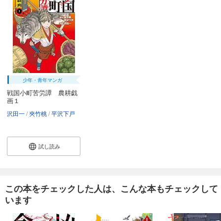
少年・青年マンガ
戦国小町苦労譚 農耕戯
画１
沢田一
夾竹桃
平沢下戸
試し読み
この本をチェックした人は、こんな本もチェックして
います