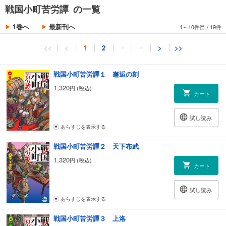
戦国小町苦労譚 の一覧
1巻へ
最新刊へ
1～10件目
/
19件
<<
<
1
2
・
・
>
>>
戦国小町苦労譚１ 邂逅の刻
1,320
円 (税込)
カート
試し読み
あらすじを表示する
戦国小町苦労譚２ 天下布武
1,320
円 (税込)
カート
試し読み
あらすじを表示する
戦国小町苦労譚３ 上洛