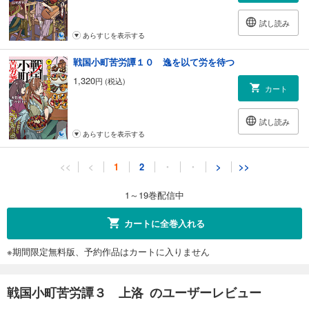
試し読み
あらすじを表示する
戦国小町苦労譚１０ 逸を以て労を待つ
1,320
円 (税込)
カート
試し読み
あらすじを表示する
戦国小町苦労譚１１ 黎明、安土時代の幕開け
<<
<
1
2
・
・
>
>>
1,320
円 (税込)
カート
1～19巻配信中
試し読み
カートに全巻入れる
あらすじを表示する
※期間限定無料版、予約作品はカートに入りません
戦国小町苦労譚１２ 哀惜の刻
1,320
円 (税込)
カート
戦国小町苦労譚３ 上洛 のユーザーレビュー