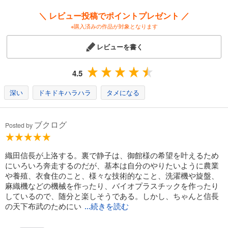
試し読み
＼ レビュー投稿でポイントプレゼント ／
あらすじを表示する
※購入済みの作品が対象となります
戦国小町苦労譚１３ 第二次東国征伐
レビューを書く
1,320
円 (税込)
カート
4.5
試し読み
あらすじを表示する
深い
ドキドキハラハラ
タメになる
戦国小町苦労譚１４ 工業時代の夜明け
1,320
ブクログ
円 (税込)
Posted by
カート
試し読み
織田信長が上洛する。裏で静子は、御館様の希望を叶えるため
あらすじを表示する
にいろいろ奔走するのだが、基本は自分のやりたいように農業
や養殖、衣食住のこと、様々な技術的なこと、洗濯機や旋盤、
戦国小町苦労譚１５ 本願寺炎上
麻織機などの機械を作ったり、バイオプラスチックを作ったり
しているので、随分と楽しそうである。しかし、ちゃんと信長
1,320
円 (税込)
カート
の天下布武のためにい
...続きを読む
試し読み