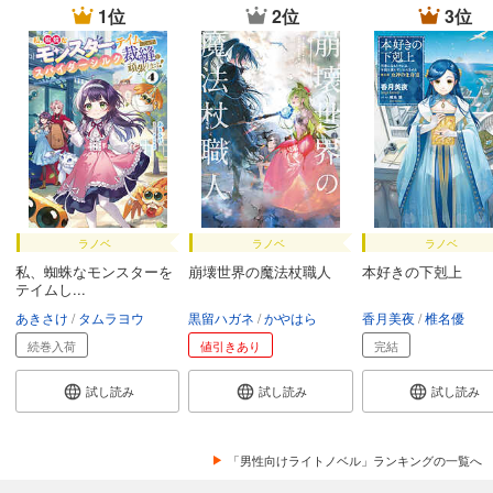
1位
2位
3位
ラノベ
ラノベ
ラノベ
私、蜘蛛なモンスターを
崩壊世界の魔法杖職人
本好きの下剋上
テイムし...
あきさけ
タムラヨウ
黒留ハガネ
かやはら
香月美夜
椎名優
続巻入荷
値引きあり
完結
試し読み
試し読み
試し読み
「男性向けライトノベル」ランキングの一覧へ