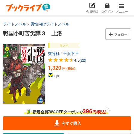
会員登録
ログイン
メニュー
ライトノベル
男性向けライトノベル
戦国小町苦労譚３ 上洛
フォロー
ラノベ
夾竹桃
/
平沢下戸
4.5
(22)
1,320
円 (税込)
6
pt
396
新規会員70%OFFクーポンで
円(税込)
今すぐ購入