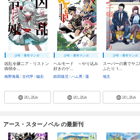
少年・青年マンガ
少年・青年マンガ
少年・青年マンガ
凶乱令嬢ニア・リストン
ヘルモード ～やり込み
スーパーの裏でヤニ
病弱令...
好きのゲ...
ふたり 1...
南野海風
古代甲
磁石
鉄田猿児
ハム男
藻
地主
試し読み
試し読み
試し読み
アース・スターノベル の最新刊