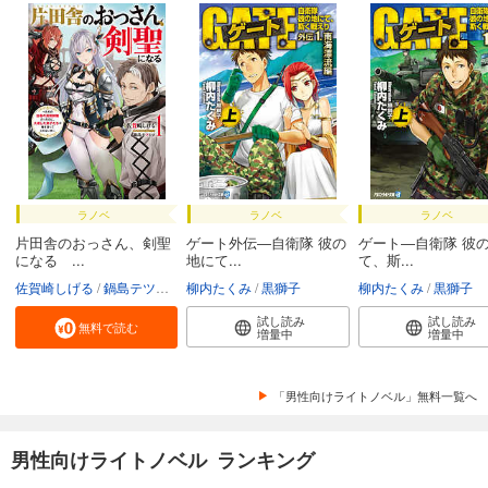
ラノベ
ラノベ
ラノベ
片田舎のおっさん、剣聖
ゲート外伝―自衛隊 彼の
ゲート―自衛隊 彼
になる ...
地にて...
て、斯...
佐賀崎しげる
鍋島テツヒロ
柳内たくみ
黒獅子
柳内たくみ
黒獅子
試し読み
試し読み
無料で読む
増量中
増量中
「男性向けライトノベル」無料一覧へ
男性向けライトノベル ランキング