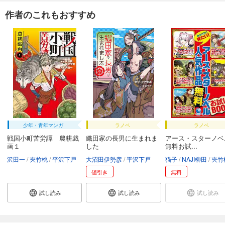
作者のこれもおすすめ
少年・青年マンガ
ラノベ
ラノベ
戦国小町苦労譚 農耕戯
織田家の長男に生まれま
アース・スターノ
画１
した
無料お試...
沢田一
夾竹桃
平沢下戸
大沼田伊勢彦
平沢下戸
猫子
NAJI柳田
夾竹
値引き
無料
試し読み
試し読み
試し読み