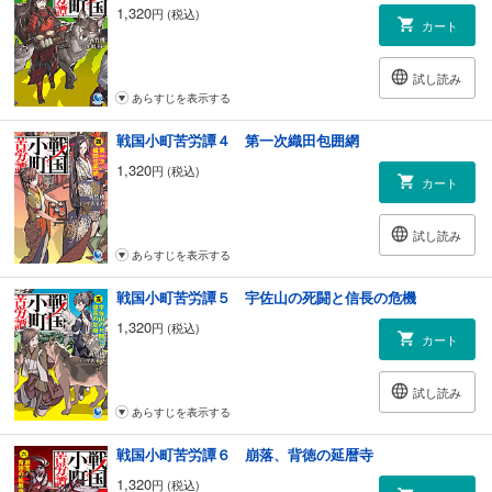
1,320
円 (税込)
カート
試し読み
あらすじを表示する
戦国小町苦労譚４ 第一次織田包囲網
1,320
円 (税込)
カート
試し読み
あらすじを表示する
戦国小町苦労譚５ 宇佐山の死闘と信長の危機
1,320
円 (税込)
カート
試し読み
あらすじを表示する
戦国小町苦労譚６ 崩落、背徳の延暦寺
1,320
円 (税込)