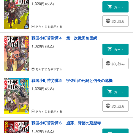
1,320
円 (税込)
カート
試し読み
あらすじを表示する
戦国小町苦労譚４ 第一次織田包囲網
1,320
円 (税込)
カート
試し読み
あらすじを表示する
戦国小町苦労譚５ 宇佐山の死闘と信長の危機
1,320
円 (税込)
カート
試し読み
あらすじを表示する
戦国小町苦労譚６ 崩落、背徳の延暦寺
1,320
円 (税込)