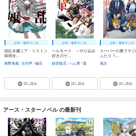
少年・青年マンガ
少年・青年マンガ
少年・青年マンガ
凶乱令嬢ニア・リストン
ヘルモード ～やり込み
スーパーの裏でヤニ
病弱令...
好きのゲ...
ふたり 1...
南野海風
古代甲
磁石
鉄田猿児
ハム男
藻
地主
試し読み
試し読み
試し読み
アース・スターノベル の最新刊