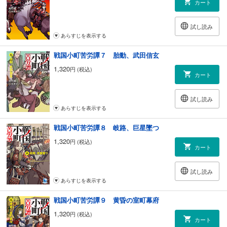
カート
試し読み
あらすじを表示する
戦国小町苦労譚７ 胎動、武田信玄
1,320
円 (税込)
カート
試し読み
あらすじを表示する
戦国小町苦労譚８ 岐路、巨星墜つ
1,320
円 (税込)
カート
試し読み
あらすじを表示する
戦国小町苦労譚９ 黄昏の室町幕府
1,320
円 (税込)
カート