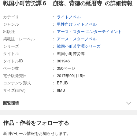
戦国小町苦労譚６ 崩落、背徳の延暦寺 の詳細情報
戦国小町苦労譚１９ 黒鉄の馬と次代の萌芽
カテゴリ
ライトノベル
1,430
円 (税込)
カート
ジャンル
男性向けライトノベル
出版社
アース・スター エンターテイメント
試し読み
掲載誌・レーベル
アース・スターノベル
あらすじを表示する
シリーズ
戦国小町苦労譚シリーズ
タイトル
戦国小町苦労譚
タイトルID
361946
ページ数
350ページ
電子版発売日
2017年09月15日
コンテンツ形式
EPUB
サイズ(目安)
6MB
閲覧環境
作品・作者をフォローする
新刊やセール情報をお知らせします。