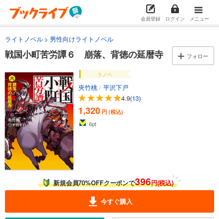
会員登録
ログイン
メニュー
ライトノベル
男性向けライトノベル
戦国小町苦労譚６ 崩落、背徳の延暦寺
フォロー
ラノベ
夾竹桃
/
平沢下戸
4.9
(13)
1,320
円 (税込)
6
pt
396
新規会員70%OFFクーポンで
円(税込)
今すぐ購入