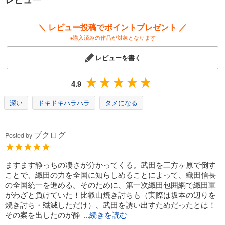
試し読み
あらすじを表示する
＼ レビュー投稿でポイントプレゼント ／
戦国小町苦労譚１３ 第二次東国征伐
※購入済みの作品が対象となります
1,320
円 (税込)
カート
レビューを書く
試し読み
4.9
あらすじを表示する
深い
ドキドキハラハラ
タメになる
戦国小町苦労譚１４ 工業時代の夜明け
1,320
円 (税込)
カート
ブクログ
Posted by
試し読み
あらすじを表示する
ますます静っちの凄さが分かってくる。武田を三方ヶ原で倒す
ことで、織田の力を全国に知らしめることによって、織田信長
戦国小町苦労譚１５ 本願寺炎上
の全国統一を進める。そのために、第一次織田包囲網で織田軍
1,320
円 (税込)
がわざと負けていた！比叡山焼き討ちも（実際は坂本の辺りを
カート
焼き討ち・殲滅しただけ）、武田を誘い出すためだったとは！
その案を出したのが静
...続きを読む
試し読み