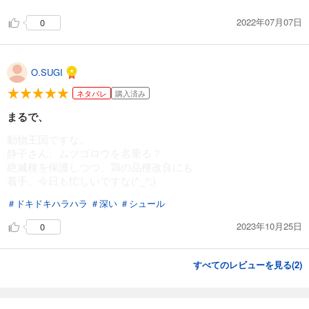
あらすじを表示する
2022年07月07日
0
戦国小町苦労譚１６ 決戦！ 小田原城
1,320
円 (税込)
カート
O.SUGI
ネタバレ
購入済み
試し読み
あらすじを表示する
まるで、
戦国小町苦労譚１７ 西国進出とこぼれ話
動物王国ですな。
静子さん、ムツゴロウを名乗る？
1,430
円 (税込)
カート
絶滅種を保護しつつ、鶏の品種改良にも
着手。今日も忙しいですな(^_^;)
試し読み
＃ドキドキハラハラ
＃深い
＃シュール
あらすじを表示する
2023年10月25日
0
戦国小町苦労譚１８ 西国大征伐
1,430
円 (税込)
カート
すべてのレビューを見る(
2
)
試し読み
あらすじを表示する