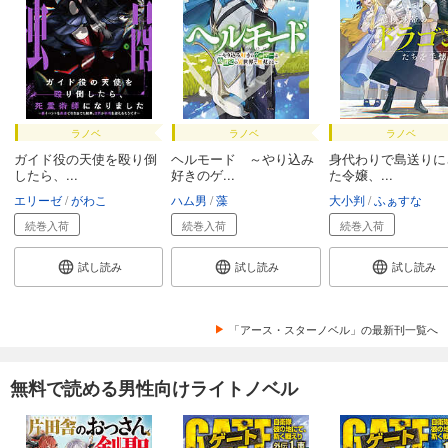
ラノベ
ラノベ
ラノベ
ガイド役の天使を殴り倒
ヘルモード ～やり込み
身代わりで島送りに
したら、...
好きのゲ...
た令嬢、...
エリーゼ
がわこ
ハム男
藻
大小判
ふぁすな
続巻入荷
続巻入荷
続巻入荷
試し読み
試し読み
試し読み
「アース・スターノベル」の最新刊一覧へ
無料で読める男性向けライトノベル