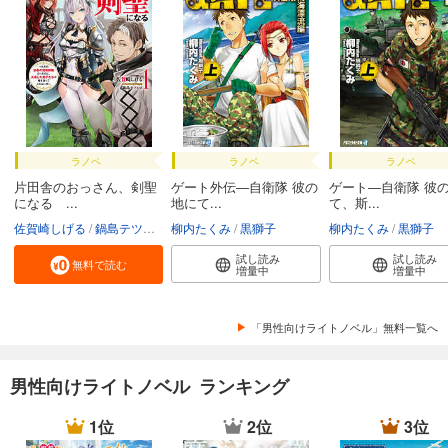
ラノベ
ラノベ
ラノベ
片田舎のおっさん、剣聖
ゲート外伝―自衛隊 彼の
ゲート―自衛隊 彼
になる ...
地にて...
て、斯...
佐賀崎しげる
鍋島テツヒロ
柳内たくみ
黒獅子
柳内たくみ
黒獅子
試し読み
試し読み
無料で読む
増量中
増量中
「男性向けライトノベル」無料一覧へ
男性向けライトノベル ランキング
1位
2位
3位