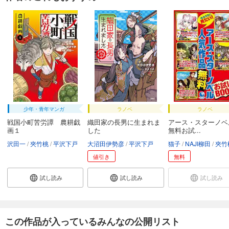
少年・青年マンガ
ラノベ
ラノベ
戦国小町苦労譚 農耕戯
織田家の長男に生まれま
アース・スターノ
画１
した
無料お試...
沢田一
夾竹桃
平沢下戸
大沼田伊勢彦
平沢下戸
猫子
NAJI柳田
夾竹
値引き
無料
試し読み
試し読み
試し読み
この作品が入っているみんなの公開リスト