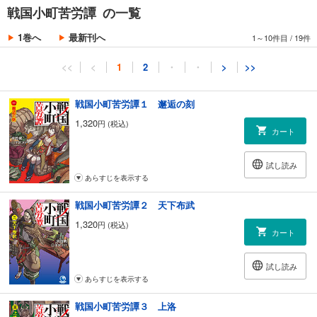
戦国小町苦労譚 の一覧
1巻へ
最新刊へ
1～10件目
/
19件
<<
<
1
2
・
・
>
>>
戦国小町苦労譚１ 邂逅の刻
1,320
円 (税込)
カート
試し読み
あらすじを表示する
戦国小町苦労譚２ 天下布武
1,320
円 (税込)
カート
試し読み
あらすじを表示する
戦国小町苦労譚３ 上洛