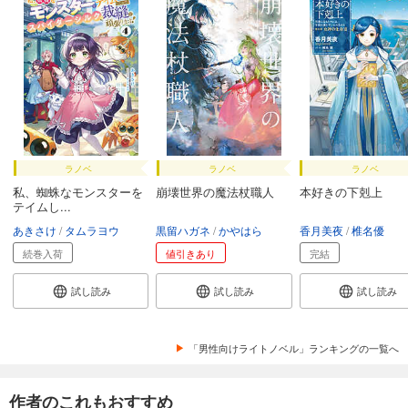
ラノベ
ラノベ
ラノベ
私、蜘蛛なモンスターを
崩壊世界の魔法杖職人
本好きの下剋上
テイムし...
あきさけ
タムラヨウ
黒留ハガネ
かやはら
香月美夜
椎名優
続巻入荷
値引きあり
完結
試し読み
試し読み
試し読み
「男性向けライトノベル」ランキングの一覧へ
作者のこれもおすすめ