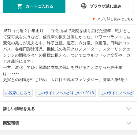
カートに入れる
ブラウザ試し読み
アプリ試し読みはこちら
1571（元亀２）年正月——宇佐山城で死闘を繰り広げた翌年、戦力とし
て森可成を失うなど、信長軍の損失は激しかった。パワーバランスにも
変化の兆しが見える中、静子は鏡、磁石、六分儀、測距儀、日時計コン
パス、各種円形計算尺、機械式の海洋クロノメーター、スターリングエ
ンジンの開発を今年の目標に据える。ついでにウルフドッグ交配や、カ
カオ栽培にまで！
一方、激化してゆく戦局に本気の戦いを見せることになった静子軍
は･･････
史実との相違が生じ始め、大注目の戦国ファンタジー、待望の第6巻!!
小説家になろう
このライトノベルがすごい！2018
このライトノベルが
詳しい情報を見る
閲覧環境