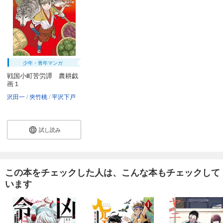
少年・青年マンガ
戦国小町苦労譚 農耕戯
画１
沢田一
夾竹桃
平沢下戸
試し読み
この本をチェックした人は、こんな本もチェックして
います