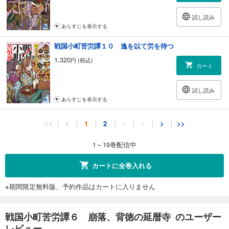
試し読み
あらすじを表示する
戦国小町苦労譚１０ 逸を以て労を待つ
1,320
円 (税込)
カート
試し読み
あらすじを表示する
戦国小町苦労譚１１ 黎明、安土時代の幕開け
<<
<
1
2
・
・
>
>>
1,320
円 (税込)
カート
1～19巻配信中
試し読み
カートに全巻入れる
あらすじを表示する
※期間限定無料版、予約作品はカートに入りません
戦国小町苦労譚１２ 哀惜の刻
1,320
円 (税込)
カート
戦国小町苦労譚６ 崩落、背徳の延暦寺 のユーザー
レビュー