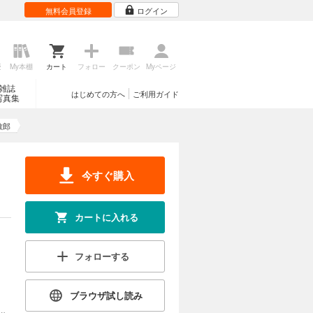
無料会員登録
ログイン
歴
My本棚
カート
フォロー
クーポン
Myページ
雑誌
はじめての方へ
ご利用ガイド
写真集
敏郎
今すぐ購入
カートに入れる
フォローする
ブラウザ試し読み