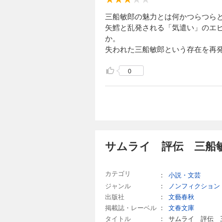
三船敏郎の魅力とは何かつらつら
矢鱈と乱発される「気遣い」のエ
か。
失われた三船敏郎という存在を再
0
サムライ 評伝 三船敏
カテゴリ
：
小説・文芸
ジャンル
：
ノンフィクション
出版社
：
文藝春秋
掲載誌・レーベル
：
文春文庫
タイトル
：
サムライ 評伝 