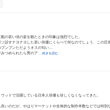
三船の若い頃の姿を観たときの印象は強烈でした。
ボソ話すナヨナヨした若い俳優にくらべて何なのでしょう、この圧
のプンプンただようオスの匂い…
でみつめられたら男のア
...続きを読む
リウッドで活躍している日本人俳優も珍しくなくなってきた。
も良いのだが、やはりマーケットや全体的な制作本数などでは特別