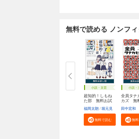
無料で読める ノンフ
小説・文芸
小説・
超知的！しもね
全員タナ
た部 無料お試
カズ 無
し...
し...
福岡太朗
堀元見
田中宏和
無料で読む
無料