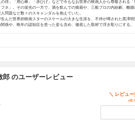
人の侍」「用心棒」「赤ひげ」などで今もなお世界の映画人から尊敬される「
ミフネ」。その栄光の一方で、酒を飲んでの狼藉や、三船プロの内紛劇、離婚
愛人問題など数々のスキャンダルを抱えていた。
が生んだ世界的映画スターのスケールの大きな生涯を、不仲が噂された黒澤明
の関係や、晩年の認知症を患った姿も含め、徹底した取材で浮き彫りにする。
敏郎 のユーザーレビュー
＼ レビュ
※購