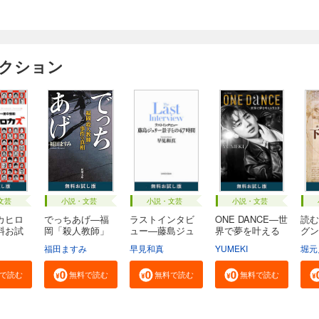
ィクション
文芸
小説・文芸
小説・文芸
小説・文芸
カヒロ
でっちあげ―福
ラストインタビ
ONE DANCE―世
読む
料お試
岡「殺人教師」
ュー―藤島ジュ
界で夢を叶える
グン
事...
リ...
生...
る...
福田ますみ
早見和真
YUMEKI
堀元
で読む
無料で読む
無料で読む
無料で読む