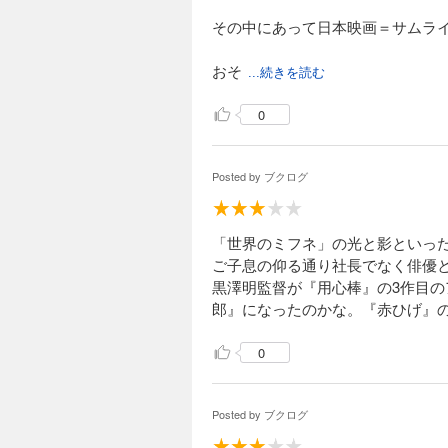
その中にあって日本映画＝サムラ
おそ
...続きを読む
0
Posted by
ブクログ
「世界のミフネ」の光と影といっ
ご子息の仰る通り社長でなく俳優
黒澤明監督が『用心棒』の3作目
郎』になったのかな。『赤ひげ』
0
Posted by
ブクログ