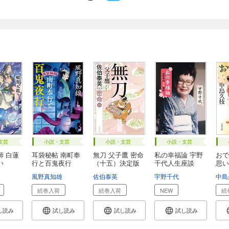
文芸
小説・文芸
小説・文芸
小説・文芸
師 白蓮
耳袋秘帖 南町奉
無刀 父子鷹 密命
私の幸福論 宇野
おで
い
行と百鬼夜行
（十五）決定版
千代人生座談
思い
風野真知雄
佐伯泰英
宇野千代
中島
続巻入荷
続巻入荷
NEW
続
し読み
試し読み
試し読み
試し読み