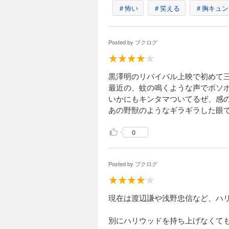
＃怖い
＃笑える
＃胸キュン
Posted by
ブクログ
黒澤明のリバイバル上映で初めて
最近の、蚊の鳴くような声でボソ
いかにもキンタマついてるぜ、感
あの野獣のようなギラギラした眼
0
Posted by
ブクログ
現在は渡辺謙や浅野忠信など、ハ
別にハリウッドを持ち上げなくて