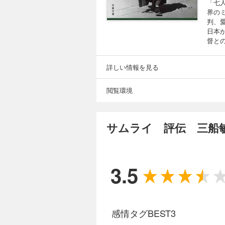
「七
界の
判、
日本
督と
詳しい情報を見る
閲覧環境
サムライ 評伝 三船
3.5
感情タグBEST3