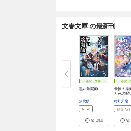
文春文庫 の最新刊
小説・文芸
小説・
黒い陰陽師
最後の薬
と死の呪
夢枕獏
紺野天龍
NEW
続巻入荷
試し読み
試