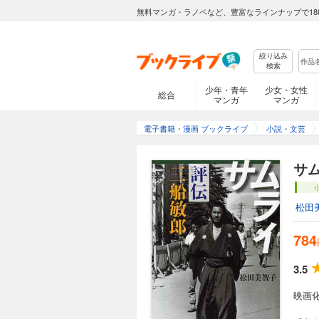
無料マンガ・ラノベなど、豊富なラインナップで18
絞り込み
検索
少年・青年
少女・女性
総合
マンガ
マンガ
電子書籍・漫画 ブックライブ
小説・文芸
サ
松田
784
3.5
映画化！