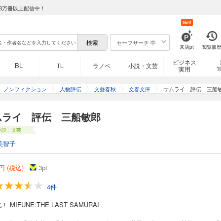
8万冊以上配信中！
Get!
セーフサーチ 中
来店pt
閲覧履
ビジネス
BL
TL
ラノベ
小説・文芸
実用
ノンフィクション
人物評伝
文藝春秋
文春文庫
サムライ 評伝 三船
ムライ 評伝 三船敏郎
小説・文芸
美智子
円 (税込)
3
pt
4件
 MIFUNE:THE LAST SAMURAI