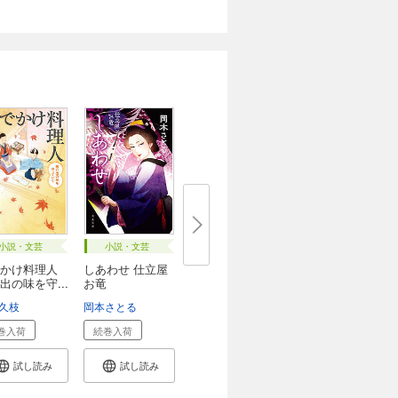
小説・文芸
小説・文芸
かけ料理人
しあわせ 仕立屋
出の味を守...
お竜
久枝
岡本さとる
巻入荷
続巻入荷
試し読み
試し読み