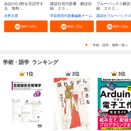
会話の0.2秒を言語学す
講談社現代新書 解説目
ブルーバックス解説
る 無料...
録 ２０...
録 ２０２...
水野太貴
学芸部現代新書編集チーム
講談社ブルーバック
無料で読む
無料で読む
無料で読む
「学術・語学」無料一覧へ
学術・語学 ランキング
1位
2位
3位