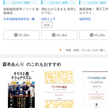
ビジネス・実用
ビジネス・実用
ビジネス・実用
放射線技術学シリーズ 放
溺れながら生きる 依存と
徹底攻略！ 電子工作
射線安...
ケアの...
ログラミ...
日本放射線技術学会
磯辺智範
信田さよ子
清水秀雄
南一幸
鈴木昇一
福田和宏
西谷源展
NEW
試し読み
試し読み
試し読み
「学術・語学」ランキングの一覧へ
森本あんり のこれもおすすめ