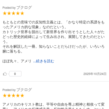
ブクログ
Posted by
もともとの意味での反知性主義とは、「かなり特定の系譜をも
ったアメリカ的な現象」なのだという。
カトリック世界を脱出して新世界を作り出そうとした人々がた
どった歴史的経緯によって生み出され、展開してきたのだとい
う。
それを解説した一冊。知らないことだらけだったが、いろいろ
腑に落ちる。
ほぼ丸々、アメリ
...続きを読む
2025年10月24日
0
ブクログ
Posted by
アメリカのキリスト教は、平等や自由を尊ぶ精神と相俟って変
異し、アメリカの反権威主義＝反知性主義をもたらす、という