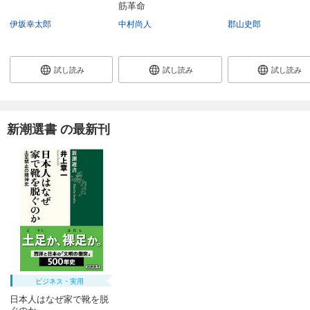
筋革命
伊坂幸太郎
中村尚人
郡山史郎
試し読み
試し読み
試し読み
新潮選書 の最新刊
ビジネス・実用
日本人はなぜ家で靴を脱
ぐのか―...