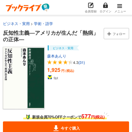
会員登録
ログイン
メニュー
ビジネス・実用
学術・語学
反知性主義―アメリカが生んだ「熱病」
フォロー
の正体―
ビジネス・実用
森本あんり
4.3
(31)
1,925
円 (税込)
9
pt
577
新規会員70%OFFクーポンで
円(税込)
今すぐ購入