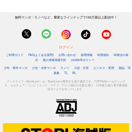
無料マンガ・ラノベなど、豊富なラインナップで188万冊以上配信中！
ログイン
ご利用ガイド
FAQ(よくある質問)
お問い合わせ
採用情報
利用規約
特商法の表
示
個人情報保護方針
cookie等ポリシー
少年・青年マンガ
少女・女性マンガ
ラノベ
小説・文芸
ビジネス・実用
雑誌・写
真集
TL
BL
ブックライブ（BookLive!）は、BookLiveが運営する電子書店です。TOPPANホールディング
ス、カルチュア・コンビニエンス・クラブ、テレビ朝日の出資を受け、日本最大級の電子書籍配
信サービスを行っています。