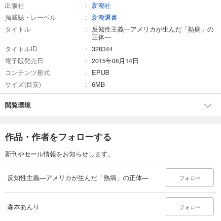
出版社
新潮社
掲載誌・レーベル
新潮選書
タイトル
反知性主義―アメリカが生んだ「熱病」の
正体―
タイトルID
328344
電子版発売日
2015年08月14日
コンテンツ形式
EPUB
サイズ(目安)
6MB
閲覧環境
作品・作者をフォローする
新刊やセール情報をお知らせします。
反知性主義―アメリカが生んだ「熱病」の正体―
フォロー
森本あんり
フォロー