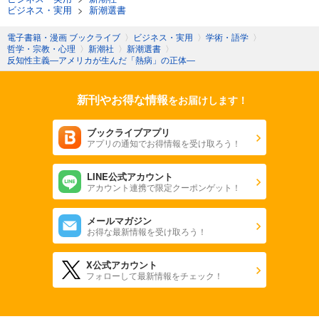
ビジネス・実用
>
新潮選書
電子書籍・漫画 ブックライブ
〉
ビジネス・実用
〉
学術・語学
〉
哲学・宗教・心理
〉
新潮社
〉
新潮選書
〉
反知性主義―アメリカが生んだ「熱病」の正体―
新刊やお得な情報
をお届けします！
ブックライブアプリ
アプリの通知でお得情報を受け取ろう！
LINE公式アカウント
アカウント連携で限定クーポンゲット！
メールマガジン
お得な最新情報を受け取ろう！
X公式アカウント
フォローして最新情報をチェック！