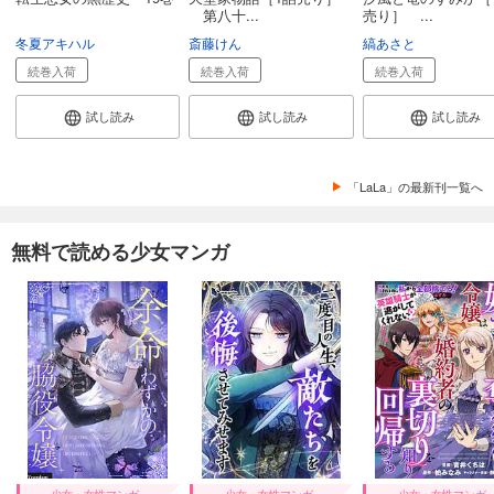
第八十...
売り］ ...
冬夏アキハル
斎藤けん
縞あさと
続巻入荷
続巻入荷
続巻入荷
試し読み
試し読み
試し読み
「LaLa」の最新刊一覧へ
無料で読める少女マンガ
少女・女性マンガ
少女・女性マンガ
少女・女性マンガ