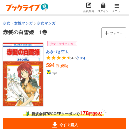
会員登録
ログイン
メニュー
少女・女性マンガ
少女マンガ
赤髪の白雪姫 1巻
フォロー
少女・女性マンガ
あきづき空太
4.5
(185)
594
円 (税込)
2
pt
178
新規会員70%OFFクーポンで
円(税込)
今すぐ購入