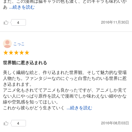
また、この漫画は脇キャラの色も濃く、どのキャラも味わいが
あ
試し読み
...続きを読む
あらすじを表示する
2016年11月30日
4
赤髪の白雪姫 23巻
594
円 (税込)
カート
こっこ
試し読み
あらすじを表示する
世界観に惹き込まれる
赤髪の白雪姫 24巻
美しく繊細な絵と、作り込まれた世界観、そして魅力的な登場
594
円 (税込)
カート
人物たち。ファンタジーなのにぐっと白雪たちのいる世界に惹
き込まれます。
アニメ化もされててアニメも良かったですが、アニメしか見て
試し読み
ない人にやっぱり原作を読んで漫画でしか味わえない細やかな
あらすじを表示する
線や空気感を知ってほしい。
これから彼らがどう生きていく
赤髪の白雪姫 25巻
...続きを読む
594
円 (税込)
カート
2016年08月03日
4