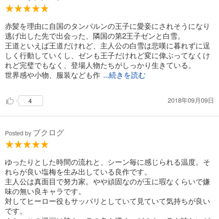
試し読み
赤髪を理由に自国のタンバルンの王子に愛妾にされそうになり
あらすじを表示する
逃げ出した先で出会った、隣国の第2王子ゼンと白雪。
王道といえば王道だけれど、主人公の白雪は悲嘆に暮れずに逞
赤髪の白雪姫 20巻
しく行動していくし、ゼンも王子だけれど変に偉ぶってなくけ
594
円 (税込)
れど完璧でもなく、登場人物たちがしっかり生きている。
カート
世界感や小物、服装なども作
...続きを読む
試し読み
あらすじを表示する
2018年09月09日
4
赤髪の白雪姫 21巻
594
ブクログ
円 (税込)
Posted by
カート
試し読み
ゆったりとした時間の流れと、シーン毎に感じられる温度。そ
あらすじを表示する
れらが良い塩梅を生み出している良作です。
主人公は真面目で努力家。やや頑固なのが玉に瑕なくらいで嫌
赤髪の白雪姫 22巻
味の無い良キャラです。
対してヒーロー役もサッパリとしていて見ていて気持ちが良い
594
円 (税込)
カート
です。