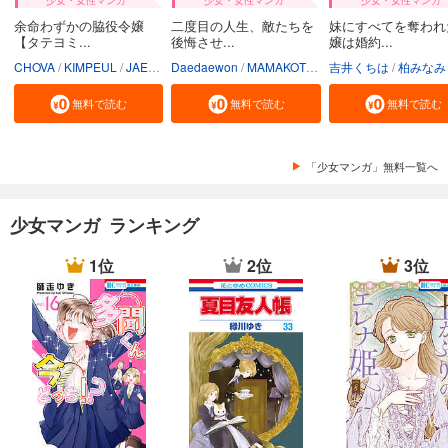
余命わずかの脇役令嬢
二度目の人生、敵たちを
妹にすべてを奪われ
【タテヨミ...
後悔させ...
嬢は婚約...
CHOVA
KIMPEUL
JAEUNHYANG
Daedaewon
MAMAKOTO
陽気なおじさん
吉井くちは
柏みなみ
Conte
無料で読む
無料で読む
無料で読む
「少女マンガ」無料一覧へ
少女マンガ ランキング
1位
2位
3位