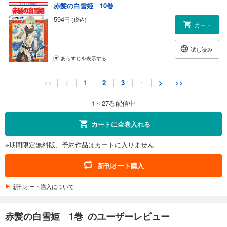
赤髪の白雪姫 10巻
594
円 (税込)
カート
試し読み
あらすじを表示する
赤髪の白雪姫 11巻
<<
<
1
2
3
・
>
>>
594
円 (税込)
カート
1～27巻配信中
試し読み
カートに全巻入れる
あらすじを表示する
※期間限定無料版、予約作品はカートに入りません
赤髪の白雪姫 12巻
594
円 (税込)
新刊オート購入
カート
新刊オート購入について
試し読み
あらすじを表示する
赤髪の白雪姫 1巻 のユーザーレビュー
赤髪の白雪姫 13巻