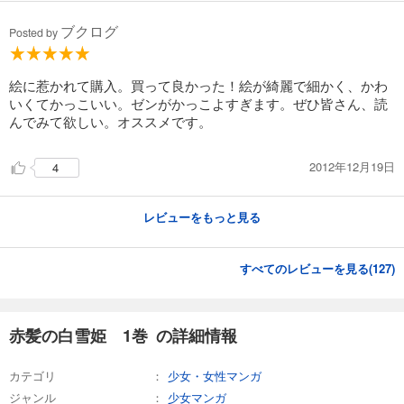
試し読み
あらすじを表示する
ブクログ
Posted by
赤髪の白雪姫 26巻
594
円 (税込)
絵に惹かれて購入。買って良かった！絵が綺麗で細かく、かわ
カート
いくてかっこいい。ゼンがかっこよすぎます。ぜひ皆さん、読
んでみて欲しい。オススメです。
試し読み
あらすじを表示する
2012年12月19日
4
赤髪の白雪姫 27巻
594
円 (税込)
レビューをもっと見る
カート
試し読み
すべてのレビューを見る(
127
)
あらすじを表示する
赤髪の白雪姫 1巻 の詳細情報
カテゴリ
少女・女性マンガ
ジャンル
少女マンガ