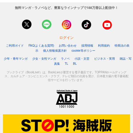
無料マンガ・ラノベなど、豊富なラインナップで188万冊以上配信中！
ログイン
ご利用ガイド
FAQ(よくある質問)
お問い合わせ
採用情報
利用規約
特商法の表
示
個人情報保護方針
cookie等ポリシー
少年・青年マンガ
少女・女性マンガ
ラノベ
小説・文芸
ビジネス・実用
雑誌・写
真集
TL
BL
ブックライブ（BookLive!）は、BookLiveが運営する電子書店です。TOPPANホールディング
ス、カルチュア・コンビニエンス・クラブ、テレビ朝日の出資を受け、日本最大級の電子書籍配
信サービスを行っています。