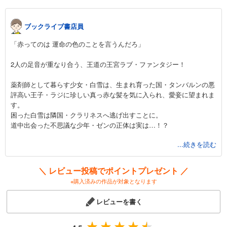
594
円 (税込)
カート
ブックライブ書店員
試し読み
「赤ってのは 運命の色のことを言うんだろ」
あらすじを表示する
2人の足音が重なり合う、王道の王宮ラブ・ファンタジー！
赤髪の白雪姫 14巻
594
円 (税込)
薬剤師として暮らす少女・白雪は、生まれ育った国・タンバルンの悪
カート
評高い王子・ラジに珍しい真っ赤な髪を気に入られ、愛妾に望まれま
す。
試し読み
困った白雪は隣国・クラリネスへ逃げ出すことに。
あらすじを表示する
道中出会った不思議な少年・ゼンの正体は実は…！？
赤髪の白雪姫 15巻
...続きを読む
王宮を舞台に、白雪と周囲の成長をやさしく描いた作品。
594
アニメ化もされた人気作です。
円 (税込)
カート
＼ レビュー投稿でポイントプレゼント ／
やわらかい絵柄と、いきいきとした登場人物たちが魅力。
※購入済みの作品が対象となります
試し読み
そしてなんと言っても、ヒロインの白雪がかっこよくてかわいい！
あらすじを表示する
芯が通ったしなやかな強さを持つ白雪に、貴方も思わず惹かれること
レビューを書く
間違いなし！
赤髪の白雪姫 16巻
読んだ後はいつもよりやさしくなれるかも！？
隣り合って歩いていくゼンと白雪のように、前を向く勇気をくれる1
594
円 (税込)