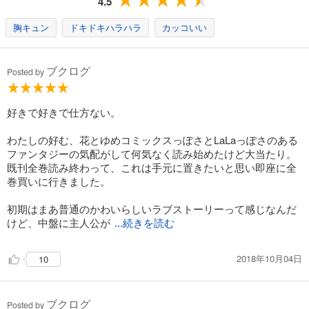
4.5
カート
冊です。
胸キュン
ドキドキハラハラ
カッコいい
試し読み
あらすじを表示する
ブクログ
Posted by
赤髪の白雪姫 17巻
594
円 (税込)
カート
好きで好きで仕方ない。
わたしの好む、花とゆめコミックスっぽさとLaLaっぽさのある
試し読み
ファンタジーの気配がして何気なく読み始めたけど大当たり。
あらすじを表示する
既刊全巻読み終わって、これは手元に置きたいと思い即座に全
赤髪の白雪姫 18巻
巻買いに行きました。
594
円 (税込)
カート
初期はまあ普通のかわいらしいラブストーリーって感じなんだ
けど、中盤に主人公が
...続きを読む
試し読み
あらすじを表示する
2018年10月04日
10
赤髪の白雪姫 19巻
594
円 (税込)
ブクログ
カート
Posted by