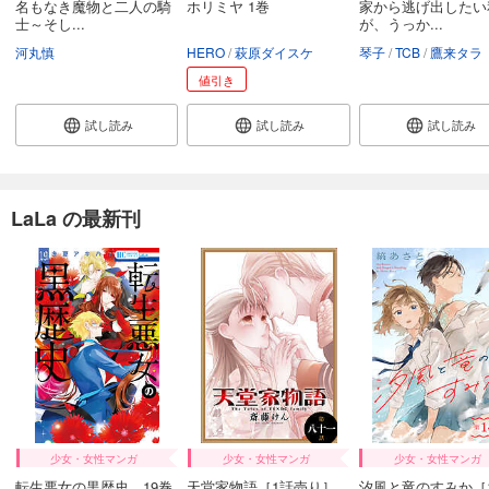
名もなき魔物と二人の騎
ホリミヤ 1巻
家から逃げ出したい
士～そし...
が、うっか...
河丸慎
HERO
萩原ダイスケ
琴子
TCB
鷹来タラ
値引き
試し読み
試し読み
試し読み
LaLa の最新刊
少女・女性マンガ
少女・女性マンガ
少女・女性マンガ
転生悪女の黒歴史 19巻
天堂家物語［1話売り］
汐風と竜のすみか［