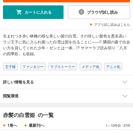
カートに入れる
ブラウザ試し読み
アプリ試し読みはこちら
生まれつき赤い林檎の様な美しい髪の白雪。その珍しい髪色を悪名高い
ラジ王子に気に入られ困った白雪は国を出ることに――!! 隣国の森で出会
い力を貸してくれた少年・ゼンとは一体…!? サマーラブ読み切り「八月
の四季彩」も収録。
王子様
ファンタジー
ラブストーリー
メディア化
アニメ化
詳しい情報を見る
閲覧環境
赤髪の白雪姫 の一覧
1巻へ
最新刊へ
1～10件目
/
27件