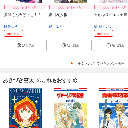
少女・女性マンガ
少女・女性マンガ
少女・女性マンガ
多聞くん今どっち！？
夏目友人帳
土かぶりのエレナ姫
師走ゆき
緑川ゆき
晴海ひつじ
無料あり
無料あり
試し読み
試し読み
試し読み
「少女マンガ」ランキングの一覧へ
あきづき空太 のこれもおすすめ