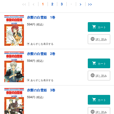
<<
<
1
2
3
・
>
>>
赤髪の白雪姫 1巻
594
円 (税込)
カート
試し読み
あらすじを表示する
赤髪の白雪姫 2巻
594
円 (税込)
カート
試し読み
あらすじを表示する
赤髪の白雪姫 3巻
594
円 (税込)
カート
試し読み