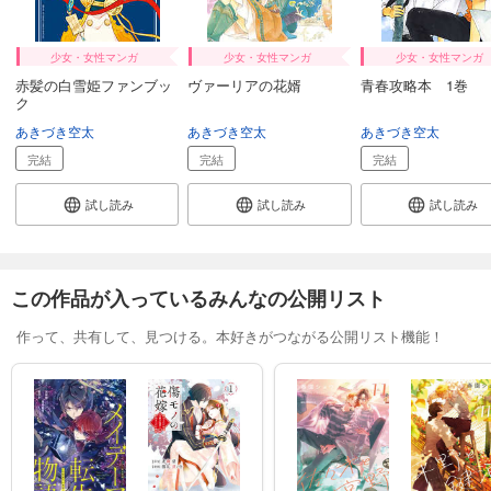
少女・女性マンガ
少女・女性マンガ
少女・女性マンガ
赤髪の白雪姫ファンブッ
ヴァーリアの花婿
青春攻略本 1巻
ク
あきづき空太
あきづき空太
あきづき空太
完結
完結
完結
試し読み
試し読み
試し読み
この作品が入っているみんなの公開リスト
作って、共有して、見つける。本好きがつながる公開リスト機能！