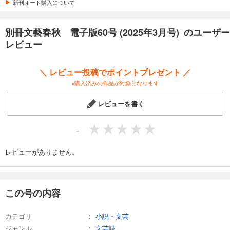
新刊オート購入について
試し読み
別冊文藝春秋 電子版60号 (2025年3月号) のユーザー
あらすじを表示する
レビュー
別冊文藝春秋 電子版48号 (2023年3月号)
499
円 (税込)
＼ レビュー投稿でポイントプレゼント ／
カート
※購入済みの作品が対象となります
試し読み
レビューを書く
あらすじを表示する
別冊文藝春秋 電子版47号 (2023年1月号)
-
499
円 (税込)
カート
レビューがありません。
試し読み
あらすじを表示する
この号の内容
別冊文藝春秋 電子版46号 (2022年11月号)
499
円 (税込)
カテゴリ
小説・文芸
カート
ジャンル
文芸誌