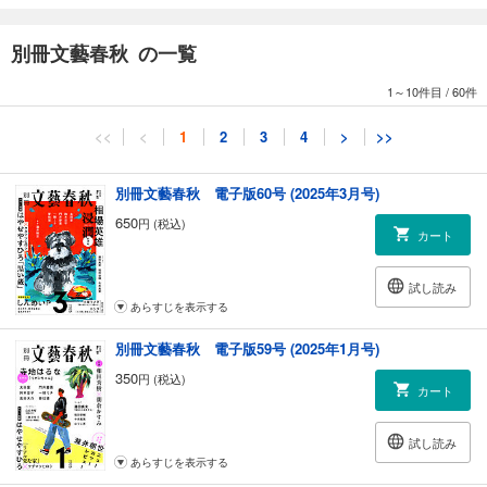
行った僕。そこで見た恐怖の光景とは
別冊文藝春秋 の一覧
◆新登場！
しんめいP「ところで、好きな本はなんですか？」
1～10件目
/
60件
◆ロングエッセイ
<<
<
1
2
3
4
>
>>
藤田真央「指先から旅をする」
◆エッセイ
別冊文藝春秋 電子版60号 (2025年3月号)
稲田俊輔「食いしん坊のルーペ」
650
円 (税込)
［第32回］からいもの思い出
カート
［第33回］小生、再び蕎麦を語る
試し読み
今井真実「ひとりでまんぷく」
あらすじを表示する
［第11回］北海道で酔いしれた、絶品お寿司
［第12回］じっくり焼いて、ガブリ！ 初夏に蘇る、鮎の記憶
別冊文藝春秋 電子版59号 (2025年1月号)
［第13回］灼熱の台湾でほおばる、肉汁たっぷり水煎包
350
円 (税込)
［第14回］食生活を整える。体重計の数字に驚いた日に作る、お味噌汁
カート
の素
［第15回］日比谷でちょっと早めのお昼ご飯。お腹も心も満たされるお
試し読み
粥と焼売
あらすじを表示する
［第16回］蔵元たちの熱い思いが飛び交う「醤油の日の集い」