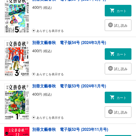
一穂ミチ「アフター・ユー」
400
円 (税込)
カート
沙都子の衝撃の告白に、青吾は慄く。さらに夫・波留彦と関わりの深い
歴史民俗資料館に向かうと彼女は言って
試し読み
夢枕獏「ダライ・ラマの密使」
あらすじを表示する
ドルマがホームズたちに合流する前に渡された紙の束。それはドゥルナ
クパたちの“本気”が記された手紙らしいが
別冊文藝春秋 電子版54号 (2024年3月号)
400
円 (税込)
【別冊文藝春秋電子版は、今号をもちまして、最終号となります。これ
カート
までのご愛読に改めて感謝を申し上げます。
そして今後は、引き続きWEB別冊文藝春秋にて、小説、エッセイ、イン
試し読み
タビューなどをお届けしてまいります。
あらすじを表示する
今後とも応援よろしくお願いいたします。】
別冊文藝春秋 電子版53号 (2024年1月号)
400
円 (税込)
カート
試し読み
あらすじを表示する
別冊文藝春秋 電子版52号 (2023年11月号)