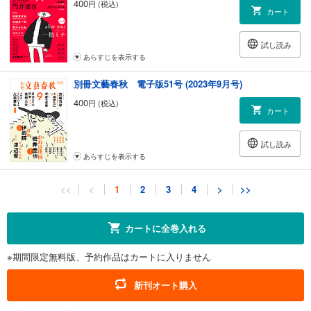
400
円 (税込)
カート
試し読み
あらすじを表示する
別冊文藝春秋 電子版51号 (2023年9月号)
400
円 (税込)
カート
試し読み
あらすじを表示する
別冊文藝春秋 電子版50号 (2023年7月号)
<<
<
1
2
3
4
>
>>
300
円 (税込)
カート
カートに全巻入れる
試し読み
※期間限定無料版、予約作品はカートに入りません
あらすじを表示する
別冊文藝春秋 電子版49号 (2023年5月号)
新刊オート購入
400
円 (税込)
カート