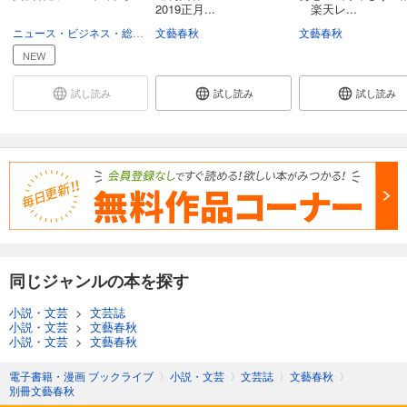
2019正月...
楽天レ...
別冊文藝春秋 電子版36号 (2021年3月号)
ニュース・ビジネス・総合
総合
文藝春秋
文藝春秋
499
円 (税込)
NEW
カート
試し読み
試し読み
試し読み
試し読み
あらすじを表示する
別冊文藝春秋 電子版35号 (2021年1月号)
499
円 (税込)
カート
試し読み
あらすじを表示する
同じジャンルの本を探す
別冊文藝春秋 電子版34号 (2020年11月号)
499
円 (税込)
小説・文芸
>
文芸誌
カート
小説・文芸
>
文藝春秋
小説・文芸
>
文藝春秋
試し読み
電子書籍・漫画 ブックライブ
〉
小説・文芸
〉
文芸誌
〉
文藝春秋
〉
あらすじを表示する
別冊文藝春秋