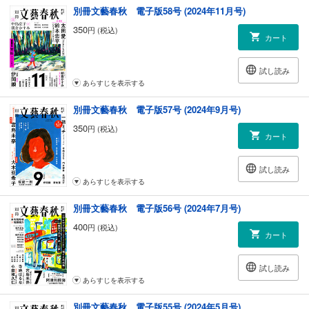
別冊文藝春秋 電子版58号 (2024年11月号)
◆レビュー
350
円 (税込)
瀧井朝世「ニューカマーレビュー」
カート
三作で読者の信頼を勝ち取った新鋭と、漫画アシスタント兼漫画家のデ
ビュー作！ 読者の期待を裏切らない二作
試し読み
あらすじを表示する
◆book trek
土屋うさぎ『謎の香りはパン屋から』
別冊文藝春秋 電子版57号 (2024年9月号)
ラランド・ニシダ『ただ君に幸あらんことを』
350
円 (税込)
カート
◆連載小説
鈴木忠平「ビハインド・ゲーム」
羽山が改革を進めるも、チームは浮上のきっかけすらつかめず、監督と
試し読み
コーチ間の不協和音が大きくなり始めていた
あらすじを表示する
別冊文藝春秋 電子版56号 (2024年7月号)
太田愛「ヨハネたちの冠」
親友・沙由未の身に何が……。未成熟な日本の性教育が引き起こした悲
400
円 (税込)
カート
しみに、少女たちは天を仰いだ
門井慶喜「天下の値段 享保のデリバティブ」
試し読み
堂島に乗り込んできた江戸商人の前に立ちはだかる大坂勢。ついに始ま
あらすじを表示する
った夏相場、決着はここで付ける！
別冊文藝春秋 電子版55号 (2024年5月号)