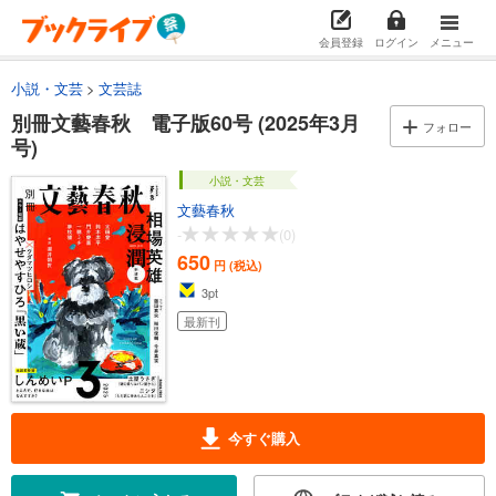
会員登録
ログイン
メニュー
小説・文芸
文芸誌
別冊文藝春秋 電子版60号 (2025年3月
フォロー
号)
小説・文芸
文藝春秋
-
(0)
650
円 (税込)
3
pt
最新刊
今すぐ購入