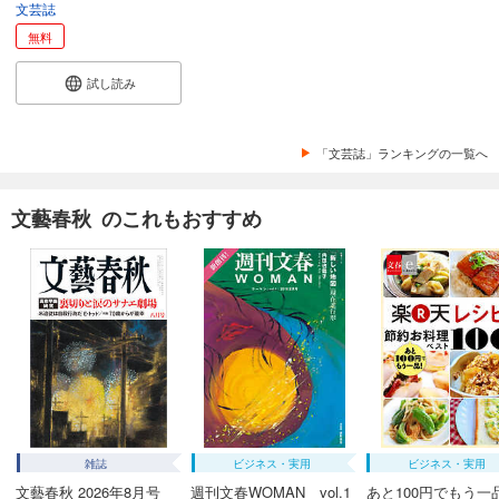
文芸誌
あらすじを表示する
無料
別冊文藝春秋 電子版39号 (2021年9月号)
499
円 (税込)
試し読み
カート
試し読み
「文芸誌」ランキングの一覧へ
あらすじを表示する
別冊文藝春秋 電子版38号 (2021年7月号)
文藝春秋 のこれもおすすめ
499
円 (税込)
カート
試し読み
あらすじを表示する
別冊文藝春秋 電子版37号 (2021年5月号)
499
円 (税込)
カート
雑誌
ビジネス・実用
ビジネス・実用
試し読み
あらすじを表示する
文藝春秋 2026年8月号
週刊文春WOMAN vol.1
あと100円でもう一