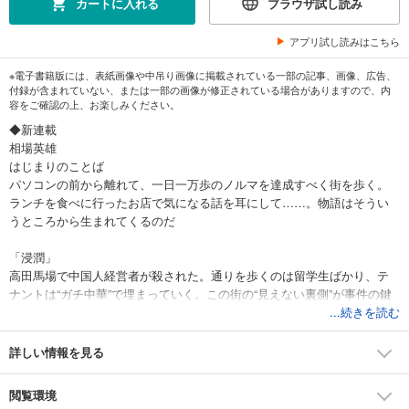
カートに入れる
ブラウザ試し読み
アプリ試し読みはこちら
※電子書籍版には、表紙画像や中吊り画像に掲載されている一部の記事、画像、広告、
付録が含まれていない、または一部の画像が修正されている場合がありますので、内
容をご確認の上、お楽しみください。
◆新連載
相場英雄
はじまりのことば
パソコンの前から離れて、一日一万歩のノルマを達成すべく街を歩く。
ランチを食べに行ったお店で気になる話を耳にして……。物語はそうい
うところから生まれてくるのだ
「浸潤」
高田馬場で中国人経営者が殺された。通りを歩くのは留学生ばかり、テ
ナントは“ガチ中華”で埋まっていく。この街の“見えない裏側”が事件の鍵
を握る！ 捜査一課・仲村は、やる気のない若手捜査員・井上と真実をつ
...続きを読む
かめるのか
詳しい情報を見る
◆読みきり
はやせやすひろ×クダマツヒロシ「黒い蔵」
閲覧環境
「声が聞こえる！ 声が聞こえる！」―クラスメイトに誘われ、蔵を見に