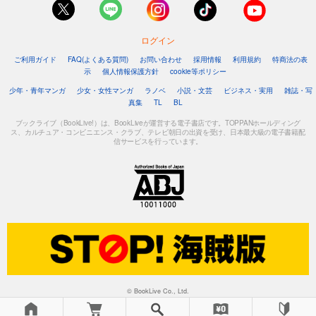
カート
試し読み
ログイン
あらすじを表示する
ご利用ガイド
FAQ(よくある質問)
お問い合わせ
採用情報
利用規約
特商法の表
示
個人情報保護方針
cookie等ポリシー
別冊文藝春秋 電子版２６号
少年・青年マンガ
少女・女性マンガ
ラノベ
小説・文芸
ビジネス・実用
雑誌・写
200
円 (税込)
真集
TL
BL
カート
ブックライブ（BookLive!）は、BookLiveが運営する電子書店です。TOPPANホールディング
ス、カルチュア・コンビニエンス・クラブ、テレビ朝日の出資を受け、日本最大級の電子書籍配
試し読み
信サービスを行っています。
あらすじを表示する
別冊文藝春秋 電子版２５号
200
円 (税込)
カート
試し読み
あらすじを表示する
別冊文藝春秋 電子版２４号
© BookLive Co., Ltd.
499
円 (税込)
カート