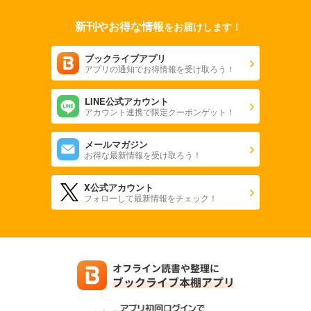
別冊文藝春秋 電子版33号 (2020年9月号)
499
新刊やお得な情報
円 (税込)
をお届けします！
カート
ブックライブアプリ
試し読み
アプリの通知でお得情報を受け取ろう！
あらすじを表示する
LINE公式アカウント
別冊文藝春秋 電子版32号 (2020年7月号)
アカウント連携で限定クーポンゲット！
499
円 (税込)
カート
メールマガジン
お得な最新情報を受け取ろう！
試し読み
あらすじを表示する
X公式アカウント
フォローして最新情報をチェック！
別冊文藝春秋 電子版３１号 (2020年5月号)
499
円 (税込)
カート
試し読み
あらすじを表示する
別冊文藝春秋 電子版３０号 (2020年3月号)