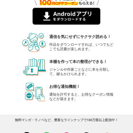
499
円 (税込)
カート
試し読み
あらすじを表示する
通信を気にせずにサクサク読める！
別冊文藝春秋 電子版２９号 (2020年1月号)
作品をダウンロードすれば、いつでもど
499
円 (税込)
こでも読書が楽しめます。
カート
本棚を作って本の整理ができる！
試し読み
ジャンルや作家ごとなどに本を分類し
あらすじを表示する
て、鍵もかけられます。
別冊文藝春秋 電子版２８号 (2019年11月号)
お得な通知機能！
499
円 (税込)
カート
通知を許可すると、お得なクーポン情報
などが届きます。
試し読み
あらすじを表示する
無料マンガ・ラノベなど、豊富なラインナップで188万冊以上配信中！
別冊文藝春秋 電子版２７号
499
円 (税込)