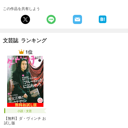
試し読み
あらすじを表示する
この作品を共有しよう
別冊文藝春秋 電子版42号 (2022年3月号)
499
円 (税込)
カート
文芸誌 ランキング
試し読み
あらすじを表示する
1位
別冊文藝春秋 電子版41号 (2022年1月号)
200
円 (税込)
カート
試し読み
あらすじを表示する
別冊文藝春秋 電子版40号 (2021年11月号)
499
円 (税込)
カート
小説・文芸
【無料】ダ・ヴィンチ お
試し版
試し読み