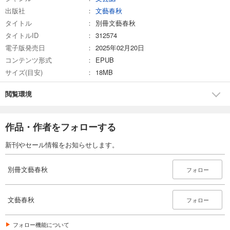
出版社
文藝春秋
試し読み
タイトル
別冊文藝春秋
あらすじを表示する
タイトルID
312574
別冊文藝春秋 電子版45号 (2022年9月号)
電子版発売日
2025年02月20日
499
円 (税込)
コンテンツ形式
EPUB
カート
サイズ(目安)
18MB
試し読み
閲覧環境
あらすじを表示する
別冊文藝春秋 電子版44号 (2022年7月号)
作品・作者をフォローする
499
円 (税込)
カート
新刊やセール情報をお知らせします。
試し読み
別冊文藝春秋
フォロー
あらすじを表示する
別冊文藝春秋 電子版43号 (2022年5月号)
文藝春秋
フォロー
499
円 (税込)
カート
フォロー機能について