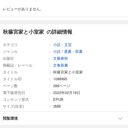
レビューがありません。
秋篠宮家と小室家 の詳細情報
カテゴリ
小説・文芸
ジャンル
小説
/
選書・双書
出版社
文藝春秋
掲載誌・レーベル
文春新書
タイトル
秋篠宮家と小室家
タイトルID
1088995
ページ数
288ページ
電子版発売日
2022年02月18日
コンテンツ形式
EPUB
サイズ(目安)
3MB
閲覧環境