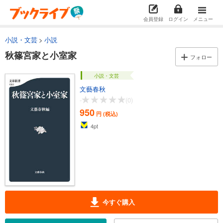
会員登録
ログイン
メニュー
小説・文芸
小説
秋篠宮家と小室家
フォロー
小説・文芸
文藝春秋
-
(0)
950
円 (税込)
4
pt
今すぐ購入