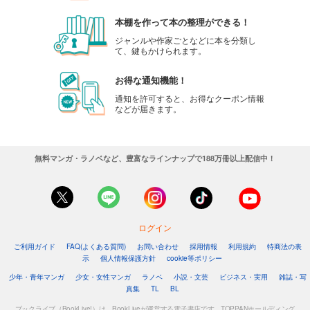
本棚を作って本の整理ができる！
ジャンルや作家ごとなどに本を分類し
て、鍵もかけられます。
お得な通知機能！
通知を許可すると、お得なクーポン情報
などが届きます。
無料マンガ・ラノベなど、豊富なラインナップで188万冊以上配信中！
ログイン
ご利用ガイド
FAQ(よくある質問)
お問い合わせ
採用情報
利用規約
特商法の表
示
個人情報保護方針
cookie等ポリシー
少年・青年マンガ
少女・女性マンガ
ラノベ
小説・文芸
ビジネス・実用
雑誌・写
真集
TL
BL
ブックライブ（BookLive!）は、BookLiveが運営する電子書店です。TOPPANホールディング