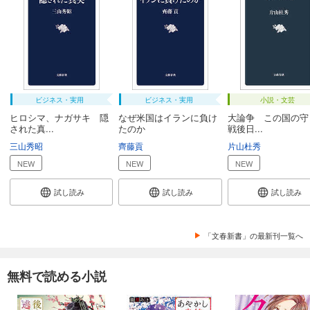
ビジネス・実用
ビジネス・実用
小説・文芸
ヒロシマ、ナガサキ 隠
なぜ米国はイランに負け
大論争 この国の守
された真...
たのか
戦後日...
三山秀昭
齊藤貢
片山杜秀
NEW
NEW
NEW
試し読み
試し読み
試し読み
「文春新書」の最新刊一覧へ
無料で読める小説