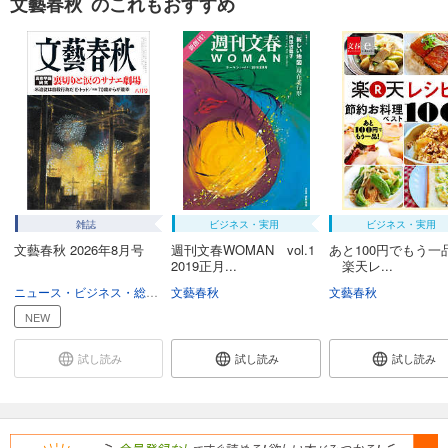
文藝春秋 のこれもおすすめ
雑誌
ビジネス・実用
ビジネス・実用
文藝春秋 2026年8月号
週刊文春WOMAN vol.1
あと100円でもう一
2019正月...
楽天レ...
ニュース・ビジネス・総合
総合
文藝春秋
文藝春秋
NEW
試し読み
試し読み
試し読み