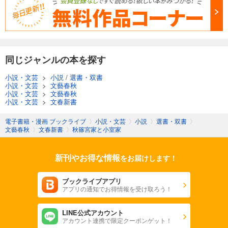
同じジャンルの本を探す
小説・文芸
>
小説
/
選書・双書
小説・文芸
>
文藝春秋
小説・文芸
>
文藝春秋
小説・文芸
>
文春新書
電子書籍・漫画 ブックライブ
〉
小説・文芸
〉
小説
〉
選書・双書
〉
文藝春秋
〉
文春新書
〉
秋篠宮家と小室家
新刊やお得な情報
をお届けします！
ブックライブアプリ
アプリの通知でお得情報を受け取ろう！
LINE公式アカウント
アカウント連携で限定クーポンゲット！