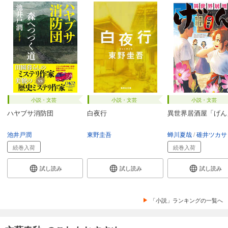
小説・文芸
小説・文芸
小説・文芸
ハヤブサ消防団
白夜行
異世界居酒屋「げん
池井戸潤
東野圭吾
蝉川夏哉
碓井ツカサ
続巻入荷
続巻入荷
試し読み
試し読み
試し読み
「小説」ランキングの一覧へ