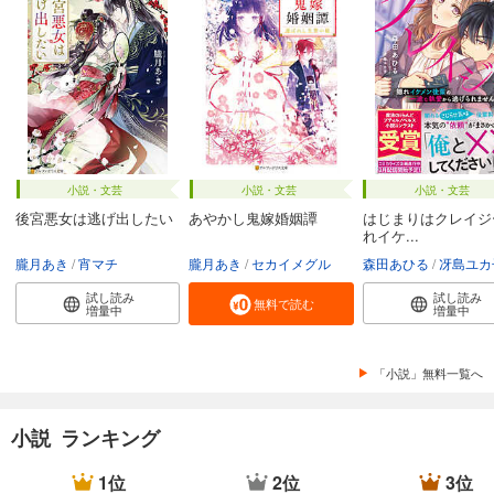
小説・文芸
小説・文芸
小説・文芸
後宮悪女は逃げ出したい
あやかし鬼嫁婚姻譚
はじまりはクレイジ
れイケ...
朧月あき
宵マチ
朧月あき
セカイメグル
森田あひる
冴島ユカ
試し読み
試し読み
無料で読む
増量中
増量中
「小説」無料一覧へ
小説 ランキング
1位
2位
3位