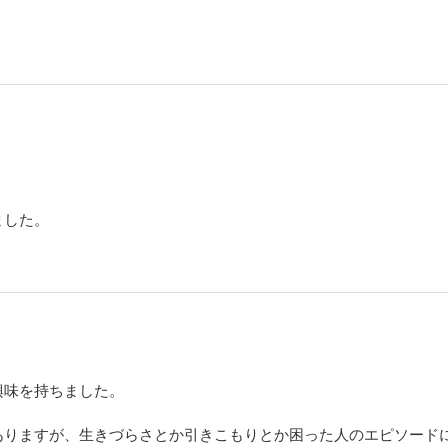
ました。
興味を持ちました。
ありますが、生きづらさとか引きこもりとか困った人のエピソード