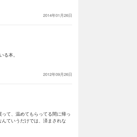
2014年01月26日
ている本。
2012年09月26日
買って、温めてもらってる間に帰っ
なんていうだけでは、済まされな