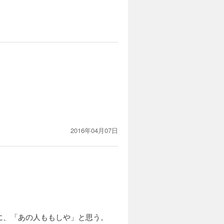
2016年04月07日
に、「あの人ももしや」と思う。