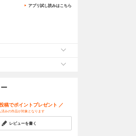
アプリ試し読みはこちら
ュー
ー投稿でポイントプレゼント ／
入済みの作品が対象となります
レビューを書く