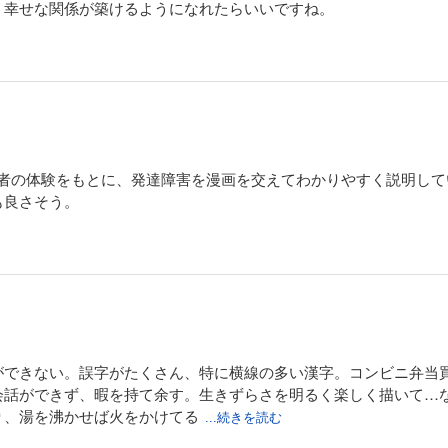
、幸せな関係が築けるようになれたらいいですね。
る筆者の体験をもとに、発達障害を漫画を交えてわかりやすく説明し
も良さそう。
ができない。誤字がたくさん、特に横線の多い漢字。コンビニ弁当
会話ができず、暇を持て余す。生きずらさを明るく楽しく描いて…
り、湯を沸かせば火をかけてる
...続きを読む