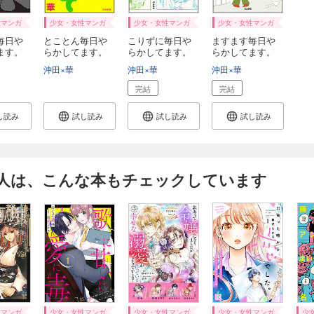
性マンガ
少女・女性マンガ
少女・女性マンガ
少女・女性マンガ
毎日や
とことん毎日や
こりずに毎日や
ますます毎日や
ます。
らかしてます。
らかしてます。
らかしてます。
ト...
発...
ア...
沖田×華
沖田×華
沖田×華
完結
完結
し読み
試し読み
試し読み
試し読み
人は、こんな本もチェックしています
性マンガ
少女・女性マンガ
少女・女性マンガ
少女・女性マンガ
少