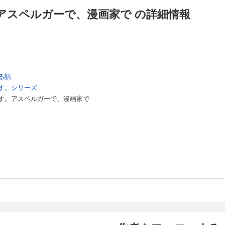
アスペルガーで、漫画家で の詳細情報
る話
す。シリーズ
す。アスペルガーで、漫画家で