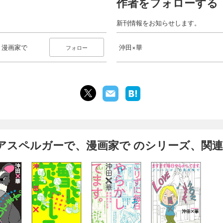
作者をフォローする
新刊情報をお知らせします。
、漫画家で
沖田×華
フォロー
アスペルガーで、漫画家で のシリーズ、関連