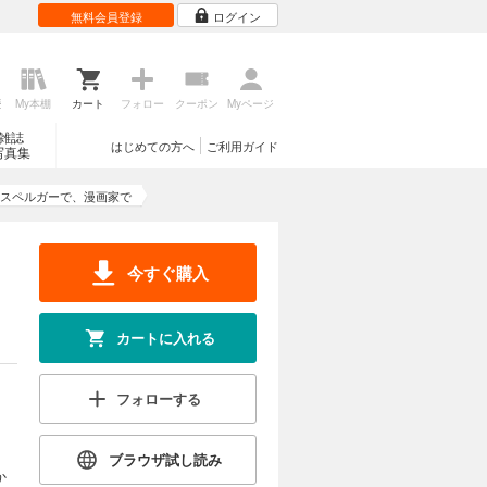
無料会員登録
ログイン
歴
My本棚
カート
フォロー
クーポン
Myページ
雑誌
はじめての方へ
ご利用ガイド
写真集
スペルガーで、漫画家で
今すぐ購入
カートに入れる
フォローする
ブラウザ試し読み
か