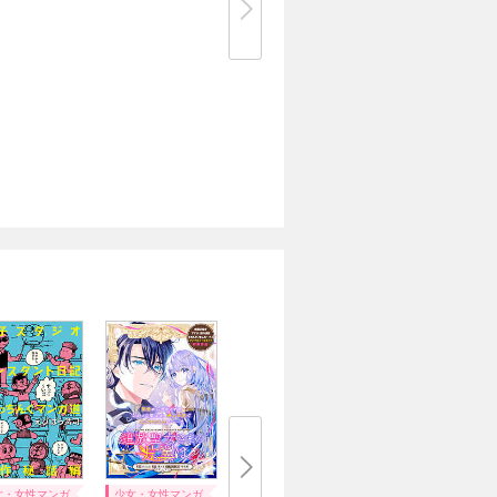
女・女性マンガ
少女・女性マンガ