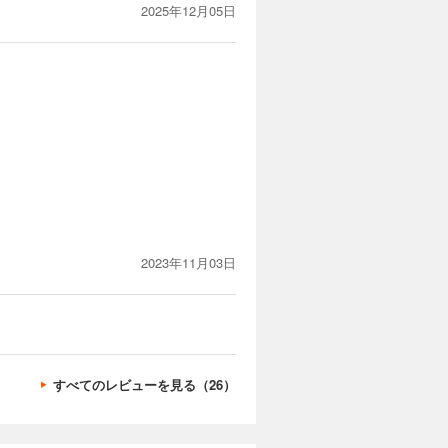
2025年12月05日
2023年11月03日
すべてのレビューを見る（26）