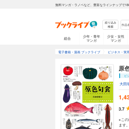
無料マンガ・ラノベなど、豊富なラインナップで18
絞り込み
検索
少年・青年
少女・女性
総合
マンガ
マンガ
電子書籍・漫画 ブックライブ
ビジネス・実
原
ビ
大田
1,4
3.7
※こ
ます