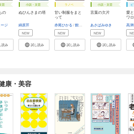
文芸
小説・文芸
ラノベ
小説・文芸
ビ
もの
ぬひんさまの塔
甘い制服をまと
言葉の欠片
愛と
って
ワロ
ュージ
綿原芹
赤尾ひかる
館田ダン
あさばみゆき
高津
NEW
NEW
NEW
N
し読み
試し読み
試し読み
試し読み
健康・美容