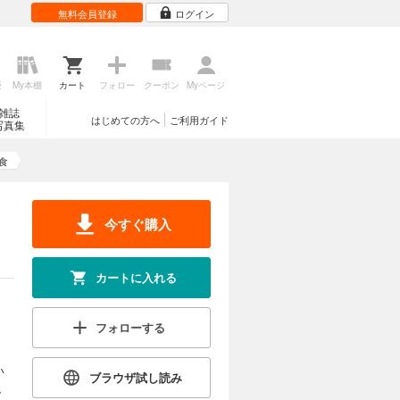
無料会員登録
ログイン
歴
My本棚
カート
フォロー
クーポン
Myページ
雑誌
はじめての方へ
ご利用ガイド
写真集
食
今すぐ購入
カートに入れる
フォローする
い
ブラウザ試し読み
、