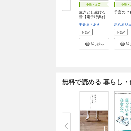
小説・文芸
小説・
生きとし生ける
予言のけ
音【電子特典付
き...
平井まさあき
尾八原ジ
NEW
NEW
試し読み
試
無料で読める 暮らし・