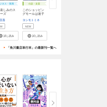
ジネス・実用
小説・文芸
哀しみのス
このショッピン
ーズ
グモールは迷子
を...
臣吾
ヨシモトミネ
EW
NEW
試し読み
試し読み
「角川書店単行本」の最新刊一覧へ