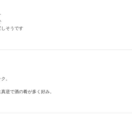
す
で
宝しそうです
ック。
は真逆で酒の肴が多く好み。