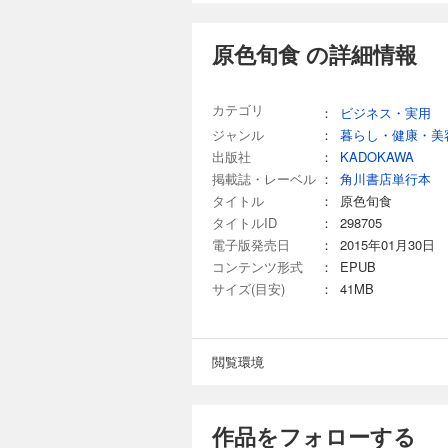
原色旬食 の詳細情報
カテゴリ
：
ビジネス・実用
ジャンル
：
暮らし・健康・美
出版社
：
KADOKAWA
掲載誌・レーベル
：
角川書店単行本
タイトル
：
原色旬食
タイトルID
：
298705
電子版発売日
：
2015年01月30日
コンテンツ形式
：
EPUB
サイズ(目安)
：
41MB
閲覧環境
作品をフォローする