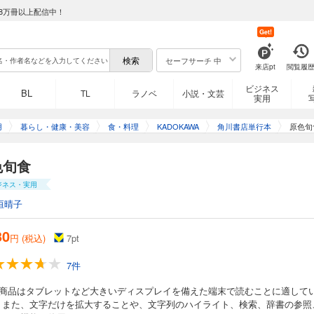
8万冊以上配信中！
Get!
セーフサーチ 中
来店pt
閲覧履
ビジネス
BL
TL
ラノベ
小説・文芸
実用
用
暮らし・健康・美容
食・料理
KADOKAWA
角川書店単行本
原色旬
色旬食
ジネス・実用
垣晴子
30
円 (税込)
7
pt
7件
の商品はタブレットなど大きいディスプレイを備えた端末で読むことに適して
。また、文字だけを拡大することや、文字列のハイライト、検索、辞書の参照