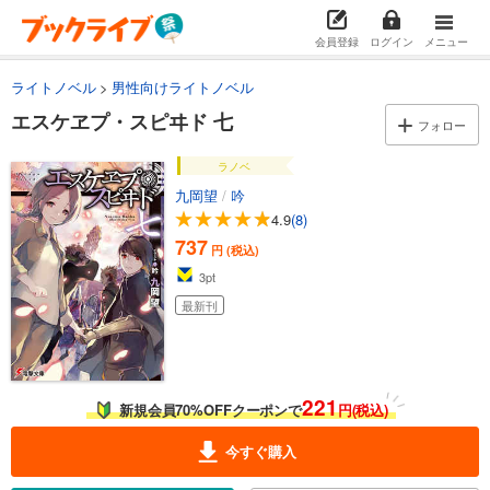
会員登録
ログイン
メニュー
ライトノベル
男性向けライトノベル
エスケヱプ・スピヰド 七
フォロー
ラノベ
九岡望
/
吟
4.9
(8)
737
円 (税込)
3
pt
最新刊
221
新規会員70%OFFクーポンで
円(税込)
今すぐ購入