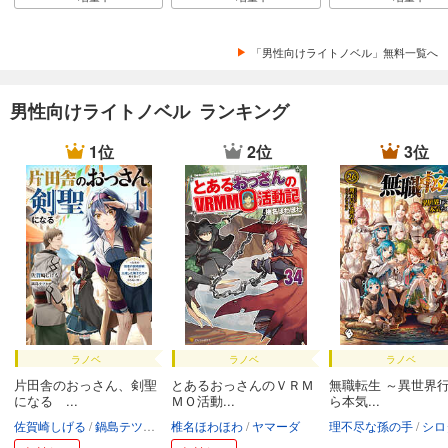
「男性向けライトノベル」無料一覧へ
男性向けライトノベル ランキング
1位
2位
3位
ラノベ
ラノベ
ラノベ
片田舎のおっさん、剣聖
とあるおっさんのＶＲＭ
無職転生 ～異世界
になる ...
ＭＯ活動...
ら本気...
佐賀崎しげる
鍋島テツヒロ
椎名ほわほわ
ヤマーダ
理不尽な孫の手
シロ