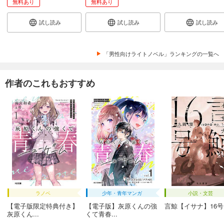
無料あり
無料あり
試し読み
試し読み
試し読み
「男性向けライトノベル」ランキングの一覧へ
作者のこれもおすすめ
ラノベ
少年・青年マンガ
小説・文芸
【電子版限定特典付き】
【電子版】灰原くんの強
言鯨【イサナ】16号
灰原くん...
くて青春...