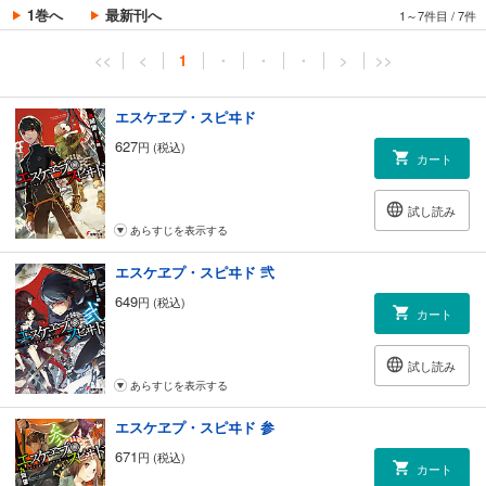
1巻へ
最新刊へ
1～7件目
/
7件
<<
<
1
・
・
・
>
>>
エスケヱプ・スピヰド
627
円 (税込)
カート
試し読み
あらすじを表示する
エスケヱプ・スピヰド 弐
649
円 (税込)
カート
試し読み
あらすじを表示する
エスケヱプ・スピヰド 参
671
円 (税込)
カート