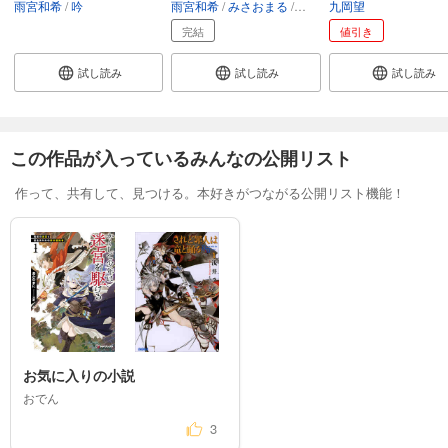
雨宮和希
吟
雨宮和希
みさおまる
プラス81
九岡望
吟
完結
値引き
試し読み
試し読み
試し読み
この作品が入っているみんなの公開リスト
作って、共有して、見つける。本好きがつながる公開リスト機能！
お気に入りの小説
おでん
3