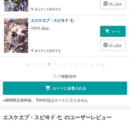
試し読み
あらすじを表示する
エスケヱプ・スピヰド 七
737
円 (税込)
カート
試し読み
あらすじを表示する
<<
<
1
・
・
・
>
>>
1～7巻配信中
カートに全巻入れる
※期間限定無料版、予約作品はカートに入りません
エスケヱプ・スピヰド 七 のユーザーレビュー