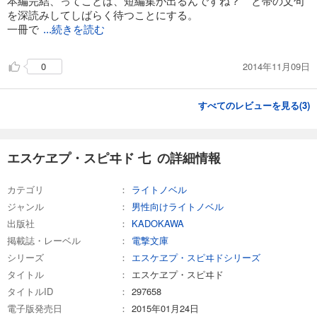
本編完結、ってことは、短編集が出るんですね？ と帯の文句
を深読みしてしばらく待つことにする。
一冊で
...続きを読む
2014年11月09日
0
すべてのレビューを見る(
3
)
エスケヱプ・スピヰド 七 の詳細情報
カテゴリ
ライトノベル
ジャンル
男性向けライトノベル
出版社
KADOKAWA
掲載誌・レーベル
電撃文庫
シリーズ
エスケヱプ・スピヰドシリーズ
タイトル
エスケヱプ・スピヰド
タイトルID
297658
電子版発売日
2015年01月24日