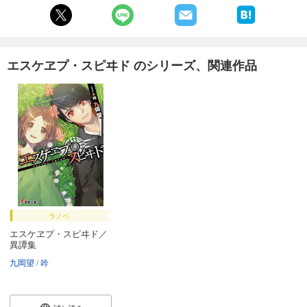
エスケヱプ・スピヰド のシリーズ、関連作品
ラノベ
エスケヱプ・スピヰド／
異譚集
九岡望
吟