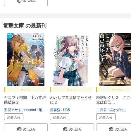
試し読み
電撃文庫 の最新刊
ラノベ
ラノベ
ラノベ
ヤエブキ機関 千万丈塔
わたしで童貞捨てたくせ
廃墟めぐり２ ここ
踏破録２
に２
先は自己...
安里アサト
necomi
尾崎伊万里
雲雀湯
U35
二月公
塩かずのこ
続巻入荷
続巻入荷
続巻入荷
試し読み
試し読み
試し読み