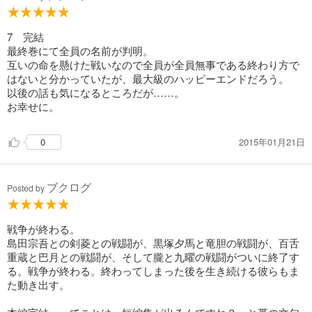
7 完結
最終巻にて全員の名前が判明。
互いの命を懸けた戦いなので全員が全員無事である終わり方で
はないと分かっていたが、最大級のハッピーエンドだろう。
以後の話も気になるところだが……。
お幸せに。
2015年01月21日
0
ブクログ
Posted by
戦争が終わる。
島田宗吾との剣菱との戦闘が、黒塚夕馬と竜胆の戦闘が、百舌
重蔵と巴月との戦闘が、そして朧と九曜の戦闘がついに終了す
る。戦争が終わる。終わってしまった後を生き続ける彼らもま
た動き出す。