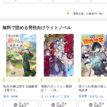
「電撃文庫」の最新刊一覧へ
無料で読める男性向けライトノベル
ラノベ
ラノベ
ラノベ
転生令嬢は旅する編纂者
地龍のダンジョン奮闘
捨てられ貴族の楽し
【電子Ｓ...
記！ ～目...
地改革 ...
采火
syow
よっしゃあっ!
こるせ
茨木野
さかなへん
試し読み
試し読み
試し読み
増量中
増量中
増量中