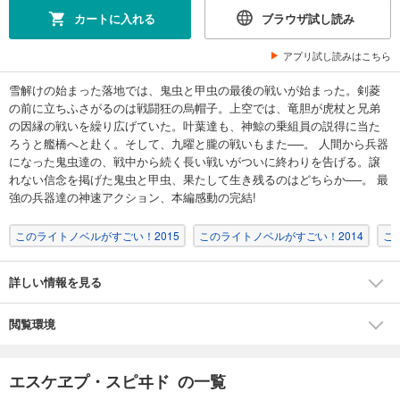
カートに入れる
ブラウザ試し読み
アプリ試し読みはこちら
雪解けの始まった落地では、鬼虫と甲虫の最後の戦いが始まった。剣菱
の前に立ちふさがるのは戦闘狂の烏帽子。上空では、竜胆が虎杖と兄弟
の因縁の戦いを繰り広げていた。叶葉達も、神鯨の乗組員の説得に当た
ろうと艦橋へと赴く。そして、九曜と朧の戦いもまた──。 人間から兵器
になった鬼虫達の、戦中から続く長い戦いがついに終わりを告げる。譲
れない信念を掲げた鬼虫と甲虫、果たして生き残るのはどちらか──。 最
強の兵器達の神速アクション、本編感動の完結!
このライトノベルがすごい！2015
このライトノベルがすごい！2014
こ
詳しい情報を見る
閲覧環境
エスケヱプ・スピヰド の一覧