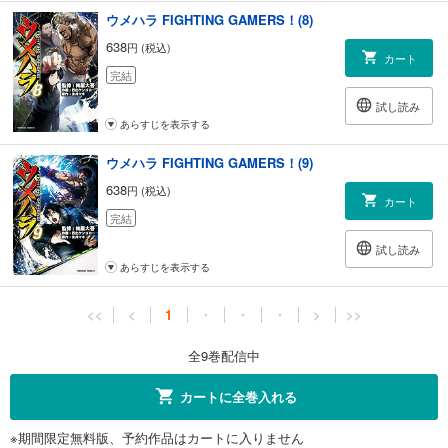
ウメハラ FIGHTING GAMERS！(8)
638
円 (税込)
カート
完結
試し読み
あらすじを表示する
ウメハラ FIGHTING GAMERS！(9)
638
円 (税込)
カート
完結
試し読み
あらすじを表示する
<<
<
1
・
・
・
>
>>
全9巻配信中
カートに全巻入れる
※期間限定無料版、予約作品はカートに入りません