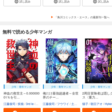
試し読み
試し読み
試し読み
「角川コミックス・エース」の最新刊一覧へ
無料で読める少年マンガ
少年・青年マンガ
少年・青年マンガ
少年・青年マンガ
神血の救世主～0.000000
俺だけ最強超越者～全世
2周目冒険者は隠し
01％を引...
界のチー...
ス〈重力...
江藤俊司
疾狼
3rd Ie
Studio No.9
江藤俊司
フウワイ
土田健太
猫子
3rd Ie
朝日アオ
maruco
HykeC
St