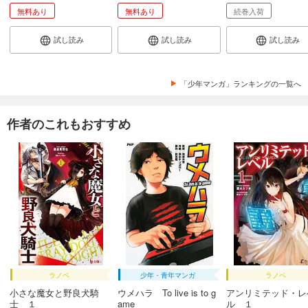
無料あり
無料あり
続巻入荷
試し読み
試し読み
試し読み
「少年マンガ」ランキングの一覧へ
作者のこれもおすすめ
ラノベ
少年・青年マンガ
ラノベ
小さな魔女と野良犬騎
ウメハラ To live is to g
アンリミテッド・レ
士 １
ame
ル １