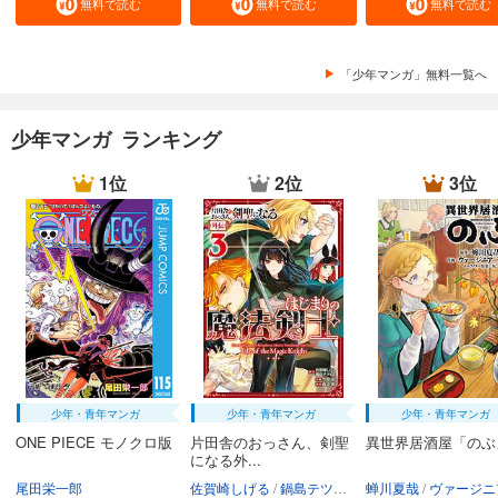
無料で読む
無料で読む
無料で読む
「少年マンガ」無料一覧へ
少年マンガ ランキング
1位
2位
3位
少年・青年マンガ
少年・青年マンガ
少年・青年マンガ
ONE PIECE モノクロ版
片田舎のおっさん、剣聖
異世界居酒屋「のぶ
になる外...
尾田栄一郎
佐賀崎しげる
鍋島テツヒロ
蝉川夏哉
空路恵
渡辺樹
ヴァージニア二