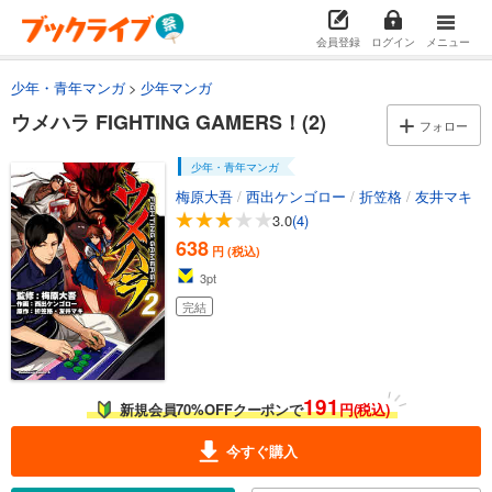
会員登録
ログイン
メニュー
少年・青年マンガ
少年マンガ
ウメハラ FIGHTING GAMERS！(2)
フォロー
少年・青年マンガ
梅原大吾
/
西出ケンゴロー
/
折笠格
/
友井マキ
3.0
(4)
638
円 (税込)
3
pt
完結
191
新規会員70%OFFクーポンで
円(税込)
今すぐ購入