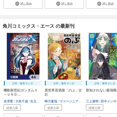
試し読み
試し読み
試し読み
角川コミックス・エース の最新刊
少年・青年マンガ
少年・青年マンガ
少年・青年マンガ
機動新世紀ガンダムＸ
異世界居酒屋「のぶ」(2
察知されない最強職
～ＵＮＤ...
2)
赤津豊
大島千歳
矢立肇・富野由悠季
蝉川夏哉
ヴァージニア二等兵
三上康明
転
田中インサイ
続巻入荷
続巻入荷
続巻入荷