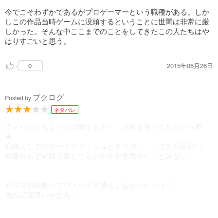
今でこそわずかであるがプロゲーマーという職種がある。しか
しこの作品当時ゲームに没頭するということに世間は非常に厳
しかった。そんな中ここまでのことをしてきたこの人たちはや
はりすごいと思う。
2015年06月26日
0
ブクログ
Posted by
ネタバレ
ウメハラがちょっとの間でもＸ－ＩＳＭを使ってたという事
実、
戦略としてのガードクラッシュとオリコン、ってのが面白い。
相変わらず就職活動してる人の存在意義がピンと来ない。
ゼロ３の決勝ってウメハラＰ勝ちしなかったっけ？
俺の記憶違いかなあ…