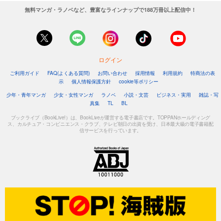
無料マンガ・ラノベなど、豊富なラインナップで188万冊以上配信中！
ログイン
ご利用ガイド
FAQ(よくある質問)
お問い合わせ
採用情報
利用規約
特商法の表
示
個人情報保護方針
cookie等ポリシー
少年・青年マンガ
少女・女性マンガ
ラノベ
小説・文芸
ビジネス・実用
雑誌・写
真集
TL
BL
ブックライブ（BookLive!）は、BookLiveが運営する電子書店です。TOPPANホールディング
ス、カルチュア・コンビニエンス・クラブ、テレビ朝日の出資を受け、日本最大級の電子書籍配
信サービスを行っています。