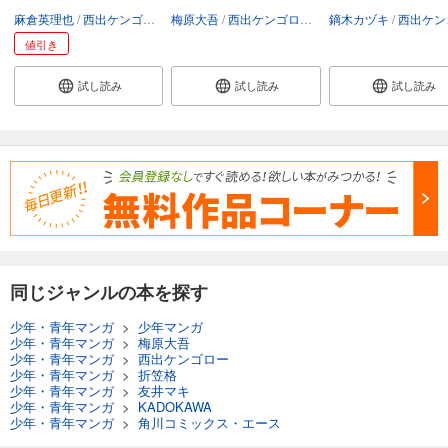
麻倉英理也
西出ケンゴロー
梅原大吾
西出ケンゴロー
折笠格
鏑木カヅキ
西出ケンゴ
値引き
試し読み
試し読み
試し読み
同じジャンルの本を探す
少年・青年マンガ
>
少年マンガ
少年・青年マンガ
>
梅原大吾
少年・青年マンガ
>
西出ケンゴロー
少年・青年マンガ
>
折笠格
少年・青年マンガ
>
友井マキ
少年・青年マンガ
>
KADOKAWA
少年・青年マンガ
>
角川コミックス・エース