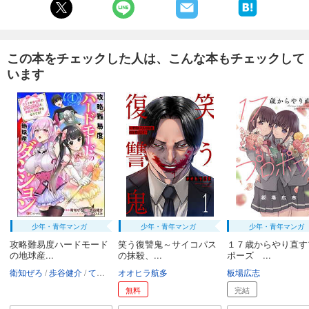
この本をチェックした人は、こんな本もチェックして
います
少年・青年マンガ
少年・青年マンガ
少年・青年マンガ
攻略難易度ハードモード
笑う復讐鬼～サイコパス
１７歳からやり直す
の地球産...
の抹殺、...
ポーズ ...
衛知ぜろ
歩谷健介
てつぶた
オオヒラ航多
板場広志
無料
完結