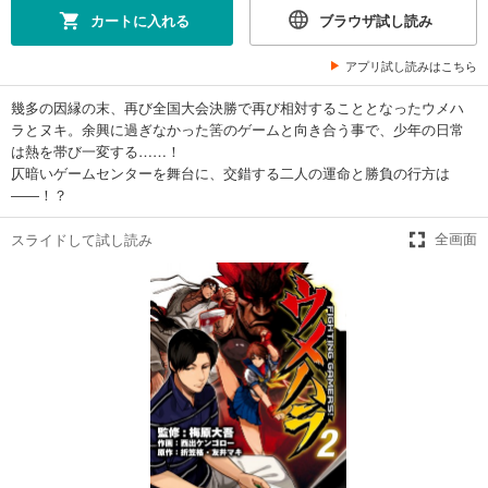
カートに入れる
ブラウザ試し読み
アプリ試し読みはこちら
幾多の因縁の末、再び全国大会決勝で再び相対することとなったウメハ
ラとヌキ。余興に過ぎなかった筈のゲームと向き合う事で、少年の日常
は熱を帯び一変する……！
仄暗いゲームセンターを舞台に、交錯する二人の運命と勝負の行方は
――！？
スライドして試し読み
全画面