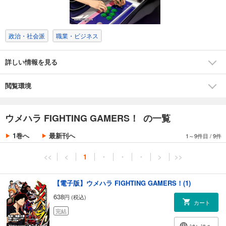
政治・社会派
職業・ビジネス
詳しい情報を見る
閲覧環境
ウメハラ FIGHTING GAMERS！ の一覧
1巻へ
最新刊へ
1～9件目
/
9件
<<
<
1
・
・
・
>
>>
【電子版】ウメハラ FIGHTING GAMERS！(1)
638
円 (税込)
カート
完結