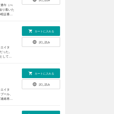
府勇午（べ
辿り着いた
の暗証番号
カートに入れる
試し読み
シエイタ
だった。
として取
カートに入れる
試し読み
シエイタ
ンブール、
軍連絡将校