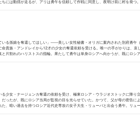
たちには動揺が走るが、アリは勇午を信頼して作戦に同意し、夜明け前に村を発つ
け、危険を顧みずパキスタンに向かう事を決意する繭子。勇午、アリ、ハジ、繭子
にこだまする。果たして……。
ている孫娘を奪還してほしい」――美しい女性秘書・オリガに案内された別府勇午
亡命貴族・アンドレイから12才の少女の奪還依頼を受ける。唯一の手がかりは、哀
真と片割れのハリストスの指輪。果たして勇午は単身ロシアへ向かうが、既にロシ
切り、陰謀、そして祖国への思い。莫大な隠し財産が見え隠れするなか、勇午は極
ョン）を成功させる事ができるのか。『ロシア編』、開幕――。
いる少女・ナージェンカ奪還の依頼を受け、極東ロシア・ウラジオストックに降り
）だったが、既にロシア当局が監視の目を光らせていた。かつて、父が母の密告に
れた、暗い過去を持つロシア近代史専攻の女子大生・リューバと出会う勇午。リュ
交渉の鍵を握るであろう東シベリア会社の革命直前記録を探す為にハバロフスクに
局の監視網を抜け、調達したＫＧＢの制服に身を包み、シベリア鉄道に乗り込んだ