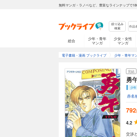
無料マンガ・ラノベなど、豊富なラインナップで18
絞り込み
検索
少年・青年
少女・女性
総合
マンガ
マンガ
電子書籍・漫画 ブックライブ
少年・青年マ
完結
勇
少年
赤名
792
4.2
交渉