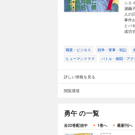
シエ
瀬繭
人の
事件
とパ
成功す
職業・ビジネス
戦争・軍事・戦記
ヒューマンドラマ
バトル・格闘・アク
詳しい情報を見る
閲覧環境
勇午 の一覧
全22巻配信中
1巻へ
最新刊へ