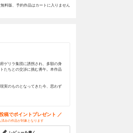
定無料版、予約作品はカートに入りません
カートに入れる
試し読み
シエイタ
は“ニルー
戦（ジハ
府ゲリラ集団に誘拐され、多額の身
カートに入れる
トたちとの交渉に挑む勇午。本作品
試し読み
受けたジャ
現実のものとなってきた今、思わず
は？ そし
ー投稿でポイントプレゼント ／
カートに入れる
入済みの作品が対象となります
試し読み
レビューを書く