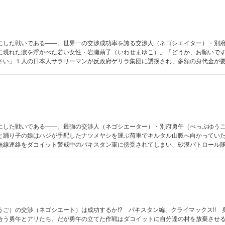
にした戦いである――。世界一の交渉成功率を誇る交渉人（ネゴシエイター）・別
に現れた涙を浮かべた若い女性・岩瀬繭子（いわせまゆこ）。「どうか、お願いで
さい」１人の日本人サラリーマンが反政府ゲリラ集団に誘拐され、多額の身代金が
勇午は繭子の思いとともに単身パキスタンへ向かう。ダコイットとパキスタン政府
勇午の交渉（ネゴシエーション）は成功するのか!?
にした戦いである――。最強の交渉人（ネゴシエーター）・別府勇午（べっぷゆう
と踊り子の娘はハジが手配したナツメヤシを運ぶ荷車でキルタル山脈へ向かってい
無線連絡をダコイット警戒中のパキスタン軍に傍受されてしまい、砂漠パトロール
ち一行。勇午はユフス・アリ・メサ率いる「ダコイット」のもとへ辿り着けるのか―
うご）の交渉（ネゴシエート）は成功するか!? パキスタン編、クライマックス!! 
合う勇午とアリたち。だが勇午の立てた作戦はダコイットに自分達の村を放棄させ