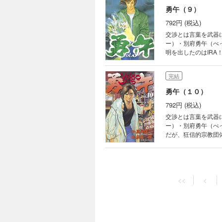
勇午（９）
792円 (税込)
交渉とは言葉を武器
ー）・別府勇午（べ
明を出したのはIR
完結
勇午（１０）
792円 (税込)
交渉とは言葉を武器
ー）・別府勇午（べ
だが、狂信的宗教団
志を継ぐため、宗教
完結
勇午（１１）
<<
<
792円 (税込)
交渉とは言葉を武器に
別府勇午(べっぷゆ
の現実と、ヒンドゥ