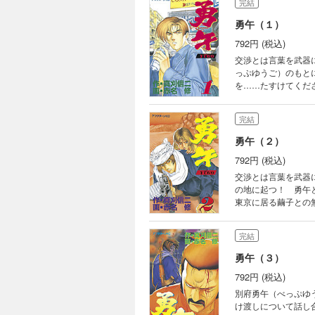
完結
勇午（１）
792円 (税込)
交渉とは言葉を武器
っぷゆうご）のもと
を……たすけてくだ
事件が起きていた。
絡む灼熱の大地で、
完結
勇午（２）
792円 (税込)
交渉とは言葉を武器
の地に起つ！ 勇午
東京に居る繭子との
受けてしまう勇午た
完結
勇午（３）
792円 (税込)
別府勇午（べっぷゆ
け渡しについて話し