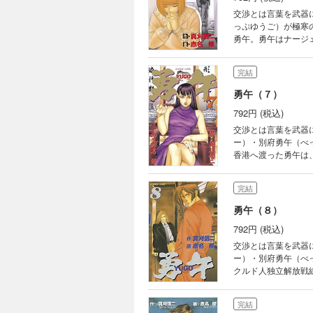
交渉とは言葉を武器
っぷゆうご）が極寒
勇午。勇午はナージ
を教えると提案する
完結
勇午（７）
792円 (税込)
交渉とは言葉を武器
ー）・別府勇午（べ
香港へ渡った勇午は
られた勇午は、彼女
完結
勇午（８）
792円 (税込)
交渉とは言葉を武器
ー）・別府勇午（べ
クルド人独立解放戦
のアーサーから勇午
完結