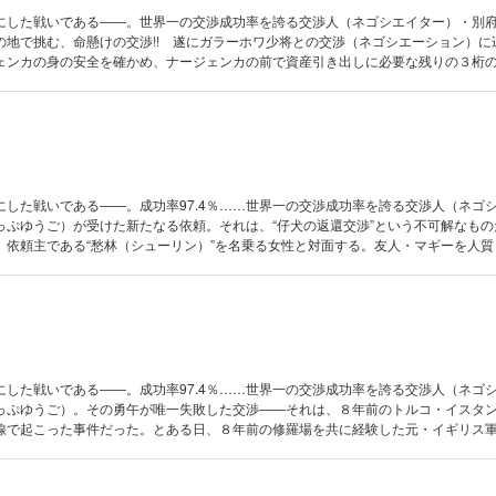
にした戦いである――。世界一の交渉成功率を誇る交渉人（ネゴシエイター）・別
の地で挑む、命懸けの交渉!! 遂にガラーホワ少将との交渉（ネゴシエーション）に
ェンカの身の安全を確かめ、ナージェンカの前で資産引き出しに必要な残りの３桁
――。『ロシア編』完結！
にした戦いである――。成功率97.4％……世界一の交渉成功率を誇る交渉人（ネゴ
っぷゆうご）が受けた新たなる依頼。それは、“仔犬の返還交渉”という不可解なもの
、依頼主である“愁林（シューリン）”を名乗る女性と対面する。友人・マギーを人質
を救うため、香港『黒社会（ハイセーウー）』が絡んだ最も危険な依頼に挑む!!
にした戦いである――。成功率97.4％……世界一の交渉成功率を誇る交渉人（ネゴ
っぷゆうご）。その勇午が唯一失敗した交渉――それは、８年前のトルコ・イスタ
線で起こった事件だった。とある日、８年前の修羅場を共に経験した元・イギリス
に、一通の手紙が送られてくる……。