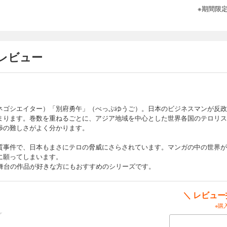
ことになる。
※期間限
レビュー
にした戦いである――。成功率97.4％……世界一の交渉成功率を誇る交渉人（ネゴ
っぷゆうご）。狂信的ヒンドゥー至上主義団体・HSAに拘束された勇午。彼らの狙い
異教徒の殲滅（せんめつ）。信仰をひとつにする手段は、流血しかないのか――。“聖
暴力に交渉人は言葉で挑む。
ネゴシエイター）「別府勇午」（べっぷゆうご）。日本のビジネスマンが反政
まります。巻数を重ねるごとに、アジア地域を中心とした世界各国のテロリス
渉の難しさがよく分かります。
ター）・勇午、死す――！ バンコクで勇午の死亡が確認された。報（しら）せを
質事件で、日本もまさにテロの脅威にさらされています。マンガの中の世界が
、まだ高校生の菊地周を同行させ、真相の究明を目指す。勇午が受けていた依頼と
に願ってしまいます。
には日本でもタイでもない、第三国の影が……！
が舞台の作品が好きな方にもおすすめのシリーズです。
＼ レビュ
※購