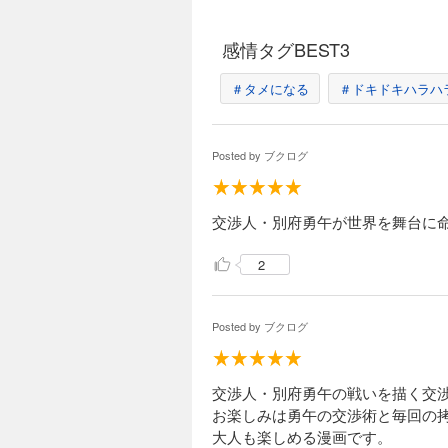
交渉人（ネゴシエイ
米軍第七艦隊が展開
24年、数々の謎が
感情タグBEST3
した戦いである――
＃タメになる
＃ドキドキハラハ
完結
勇午（１５）
792円 (税込)
Posted by
ブクログ
交渉とは言葉を武器
っぷゆうご）。オー
けるよう依頼される
交渉人・別府勇午が世界を舞台に
だ」として渡される
『マグダラのマリア
完結
2
勇午（１６）
792円 (税込)
Posted by
ブクログ
交渉とは言葉を武器
っぷゆうご）。『マ
の『マグダラの止ま
ンプラーズ）』 。
交渉人・別府勇午の戦いを描く交
人・ザルツマンの真
お楽しみは勇午の交渉術と毎回の拷
完結
大人も楽しめる漫画です。