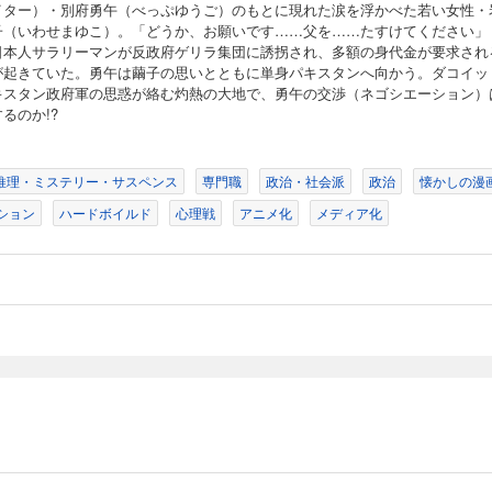
イター）・別府勇午（べっぷゆうご）のもとに現れた涙を浮かべた若い女性・
子（いわせまゆこ）。「どうか、お願いです……父を……たすけてください」
日本人サラリーマンが反政府ゲリラ集団に誘拐され、多額の身代金が要求され
が起きていた。勇午は繭子の思いとともに単身パキスタンへ向かう。ダコイッ
キスタン政府軍の思惑が絡む灼熱の大地で、勇午の交渉（ネゴシエーション）
るのか!?
推理・ミステリー・サスペンス
専門職
政治・社会派
政治
懐かしの漫
ション
ハードボイルド
心理戦
アニメ化
メディア化