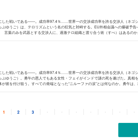
にした戦いである――。成功率97.4％……世界一の交渉成功率を誇る交渉人（ネゴ
っぷゆうご）は、テロリズムという名の狂気と対峙する。EU外相会議への爆破予告
A！ 言葉のみを武器とする交渉人に、過激テロ組織と渡り合う術（すべ）はあるのか
にした戦いである――。成功率97.4％……世界一の交渉成功率を誇る交渉人（ネゴ
っぷゆうご）。勇午の恩人でもある女性・フェイがインドで謎の死を遂げた。真相
体が彼を付け狙う。すべての発端となった“ニルーファの涙”とは何なのか。勇午は、
対立を融和させる鍵“ニルーファの涙”を追う。
1
2
3
・
・
・
・
・
・
・
した戦いである――。成功率97.4%……世界一の交渉成功率を誇る交渉人(ネゴシエ
うご)。勇午の恩人でもある女性･フェイがインドで謎の死を遂げた。インドに根付く
ーの信仰を肌で感じながら、真相を追う勇午は黒幕である狂信的ヒンドゥー至上主義