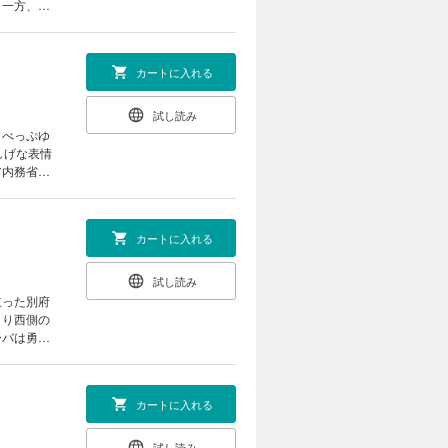
。一方、勇
、それぞれ
カートに入れる
試し読み
（べっぷゆ
しげな表情
ア内務省が
寒の大地で
カートに入れる
試し読み
立った別府
より西側の
ーバは勇午
向かう。一
――！
カートに入れる
試し読み