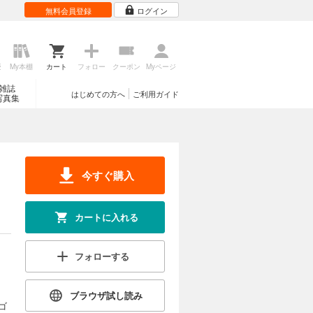
無料会員登録
ログイン
歴
My本棚
カート
フォロー
クーポン
Myページ
雑誌
はじめての方へ
ご利用ガイド
写真集
今すぐ購入
カートに入れる
フォローする
ブラウザ試し読み
ゴ