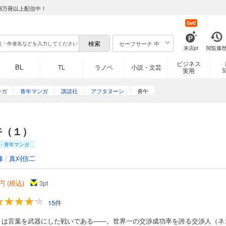
8万冊以上配信中！
Get!
セーフサーチ 中
来店pt
閲覧履
ビジネス
BL
TL
ラノベ
小説・文芸
実用
ンガ
青年マンガ
講談社
アフタヌーン
勇午
午（１）
・青年マンガ
修
/
真刈信二
円 (税込)
3
pt
15件
とは言葉を武器にした戦いである――。世界一の交渉成功率を誇る交渉人（ネ