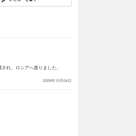
真を巡り、
ム撤退から
葉を武器に
カートに入れる
試し読み
府勇午（べ
父親を見つ
親の一部
響され、ロシアへ渡りました。
に挑む！
2009年10月04日
カートに入れる
試し読み
府勇午（べ
しかし、そ
騎士団（テ
て、依頼
カートに入れる