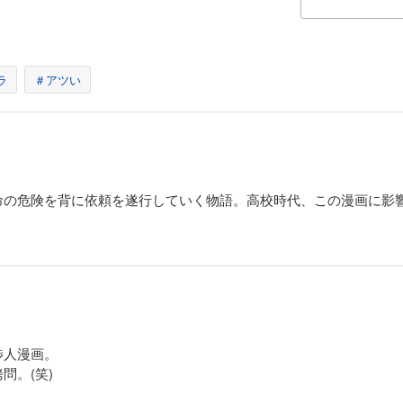
ター）・勇午、死す――！ バンコクで勇午の死亡が確認された。たった一枚の写
する。「失われし12番」「レディ・インドチャイナ」「XM785」――米軍のベトナ
白日の下に晒（さら）され、ひとつの線でつながる。交渉（ネゴシエイト）とは、言
。
ラ
＃アツい
にした戦いである――。世界一の交渉成功率を誇る交渉人（ネゴシエイター）・別
ストリアの議員・ザルツマンから処女受胎したという少女・ノエミに宿った子供の
勇午。受胎日、そして出産予定日はある人物と一致していた……。依頼主から「父
命の危険を背に依頼を遂行していく物語。高校時代、この漫画に影
『マグダラの止まり木』と呼ばれるロザリオを手がかりに、勇午がキリストの謎
』編、開幕――。
にした戦いである――。世界一の交渉成功率を誇る交渉人（ネゴシエイター）・別
グダラの止まり木』を手がかりに、ノエミに宿った子供の父親探しを始める勇午 。
り木』には重大な秘密が隠されていた……！ その秘密の背後に隠れている『聖堂
『マグダラの止まり木』の秘密とは？ 『聖堂騎士団（テンプラーズ）』とは？ そし
渉人漫画。
の企みとは？
問。(笑)