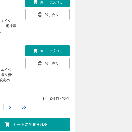
カートに入れる
試し読み
シエイタ
――犯行声
。
カートに入れる
試し読み
シエイタ
を追う勇午
親友の遺
1～10件目
/
22件
カートに入れる
>
>>
試し読み
イター)･
カースト制
カートに全巻入れる
団体･