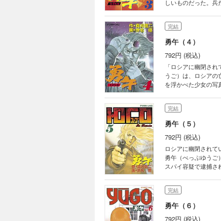
しいものだった。兵
午から無線連絡を受
の意志が灼熱の大地
完結
勇午（４）
792円 (税込)
「ロシアに幽閉され
うご）は、ロシアの
を浮かべた少女の写
待ち受けていた。裏
交渉（ネゴシエーシ
完結
勇午（５）
792円 (税込)
ロシアに幽閉されて
勇午（べっぷゆうご
スパイ容疑で逮捕さ
の熱い意志に触れ、
方、勇午はロシア当
完結
勇午（６）
792円 (税込)