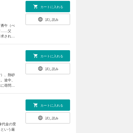
カートに入れる
試し読み
府勇午（べ
す……父
要求される
軍の思惑が
カートに入れる
試し読み
ご）、熱砂
た。途中、
隊に尋問を
―!?
カートに入れる
試し読み
身代金の受
るという厳