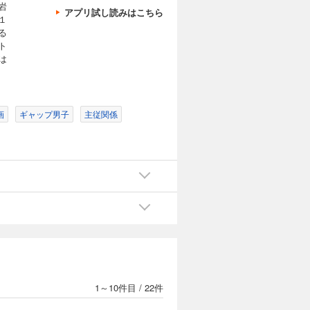
岩
アプリ試し読みはこちら
１
る
ト
は
画
ギャップ男子
主従関係
1～10件目
/
22件