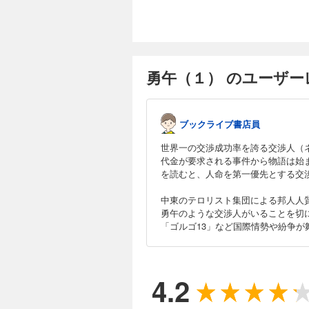
HSAに命を狙われる
完結
勇午（１２）
792円 (税込)
勇午（１） のユーザー
交渉とは言葉を武器
ー）・別府勇午（べ
ファの涙”、そして
ード）”という名の
ブックライブ書店員
完結
世界一の交渉成功率を誇る交渉人（
代金が要求される事件から物語は始
勇午（１３）
を読むと、人命を第一優先とする交
792円 (税込)
交渉人（ネゴシエイ
中東のテロリスト集団による邦人人
ーナリスト・北村は
勇午のような交渉人がいることを切
て依頼人は？ そこ
「ゴルゴ13」など国際情勢や紛争
完結
勇午（１４）
4.2
792円 (税込)