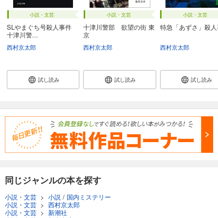
小説・文芸
小説・文芸
小説・文芸
SLやまぐち号殺人事件
十津川警部 欲望の街 東
特急「あずさ」殺人
十津川警...
京
西村京太郎
西村京太郎
西村京太郎
試し読み
試し読み
試し読み
同じジャンルの本を探す
小説・文芸
>
小説
/
国内ミステリー
小説・文芸
>
西村京太郎
小説・文芸
>
新潮社