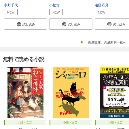
宇野千代
小松貴
遠藤彩見
NEW
NEW
NEW
試し読み
試し読み
試し読み
「新潮文庫」の最新刊一覧へ
無料で読める小説
小説・文芸
小説・文芸
小説・文芸