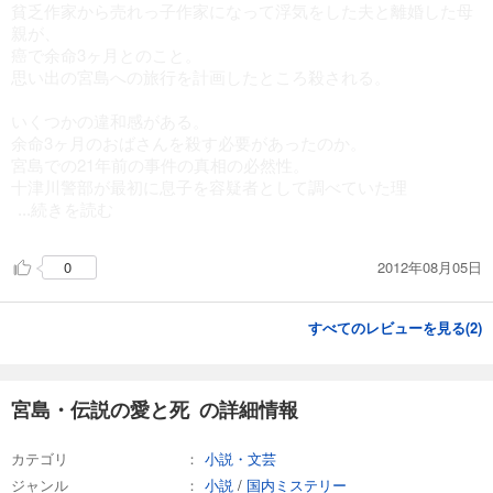
貧乏作家から売れっ子作家になって浮気をした夫と離婚した母
親が、
癌で余命3ヶ月とのこと。
思い出の宮島への旅行を計画したところ殺される。
いくつかの違和感がある。
余命3ヶ月のおばさんを殺す必要があったのか。
宮島での21年前の事件の真相の必然性。
十津川警部が最初に息子を容疑者として調べていた理
...続きを読む
2012年08月05日
0
すべてのレビューを見る(
2
)
宮島・伝説の愛と死 の詳細情報
カテゴリ
小説・文芸
ジャンル
小説
/
国内ミステリー