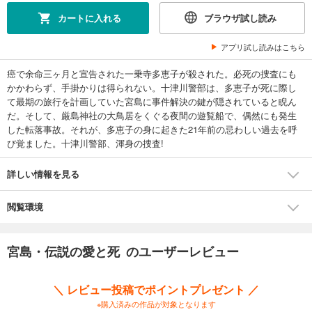
カートに入れる
ブラウザ試し読み
アプリ試し読みはこちら
癌で余命三ヶ月と宣告された一乗寺多恵子が殺された。必死の捜査にも
かかわらず、手掛かりは得られない。十津川警部は、多恵子が死に際し
て最期の旅行を計画していた宮島に事件解決の鍵が隠されていると睨ん
だ。そして、厳島神社の大鳥居をくぐる夜間の遊覧船で、偶然にも発生
した転落事故。それが、多恵子の身に起きた21年前の忌わしい過去を呼
び覚ました。十津川警部、渾身の捜査!
詳しい情報を見る
閲覧環境
宮島・伝説の愛と死 のユーザーレビュー
＼ レビュー投稿でポイントプレゼント ／
※購入済みの作品が対象となります