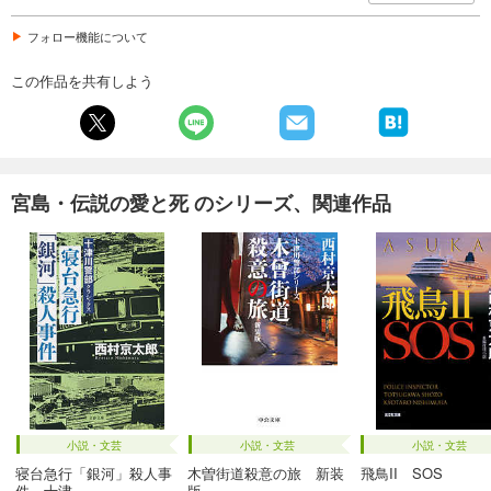
フォロー機能について
この作品を共有しよう
宮島・伝説の愛と死 のシリーズ、関連作品
小説・文芸
小説・文芸
小説・文芸
寝台急行「銀河」殺人事
木曽街道殺意の旅 新装
飛鳥II SOS
件 十津...
版