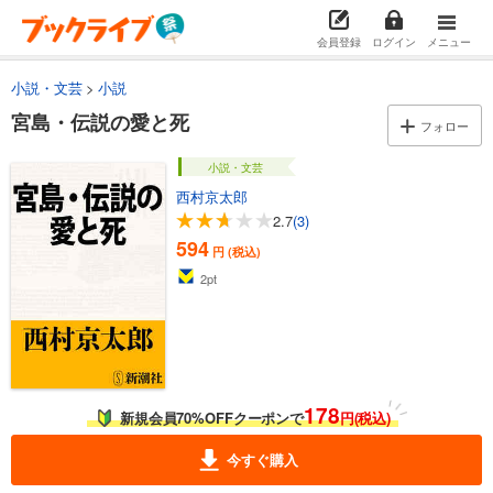
会員登録
ログイン
メニュー
小説・文芸
小説
宮島・伝説の愛と死
フォロー
小説・文芸
西村京太郎
2.7
(3)
594
円 (税込)
2
pt
178
新規会員70%OFFクーポンで
円(税込)
今すぐ購入