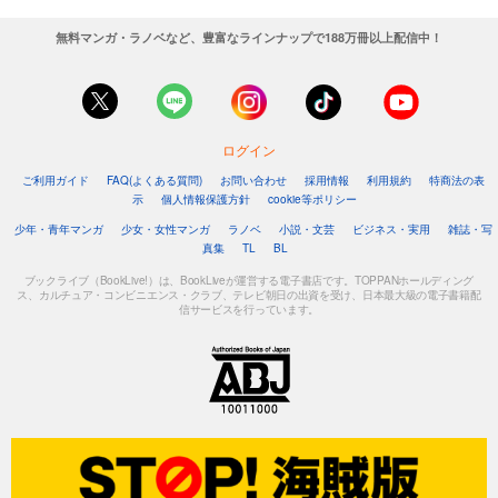
無料マンガ・ラノベなど、豊富なラインナップで188万冊以上配信中！
ログイン
ご利用ガイド
FAQ(よくある質問)
お問い合わせ
採用情報
利用規約
特商法の表
示
個人情報保護方針
cookie等ポリシー
少年・青年マンガ
少女・女性マンガ
ラノベ
小説・文芸
ビジネス・実用
雑誌・写
真集
TL
BL
ブックライブ（BookLive!）は、BookLiveが運営する電子書店です。TOPPANホールディング
ス、カルチュア・コンビニエンス・クラブ、テレビ朝日の出資を受け、日本最大級の電子書籍配
信サービスを行っています。