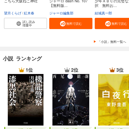
こちら大阪ねこ神社
ジャーロ dash No. 107
少年ＡＢＣの完璧な
【無料版...
択 無料お...
望月くらげ
紅木春
ジャーロ編集部
結城真一郎
試し読み
無料で読む
無料で読む
増量中
「小説」無料一覧へ
小説 ランキング
1位
2位
3位