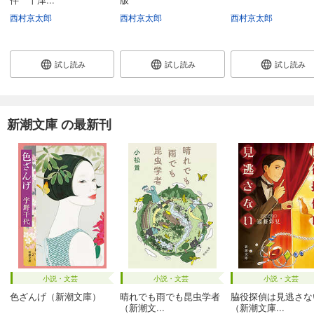
西村京太郎
西村京太郎
西村京太郎
試し読み
試し読み
試し読み
新潮文庫 の最新刊
小説・文芸
小説・文芸
小説・文芸
色ざんげ（新潮文庫）
晴れでも雨でも昆虫学者
脇役探偵は見逃さな
（新潮文...
（新潮文庫...