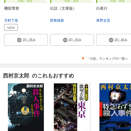
小説・文芸
小説・文芸
小説・文芸
機龍警察
伝説（文庫版）
白夜行
月村了衛
西尾維新
東野圭吾
NEW
試し読み
試し読み
試し読み
「小説」ランキングの一覧へ
西村京太郎 のこれもおすすめ