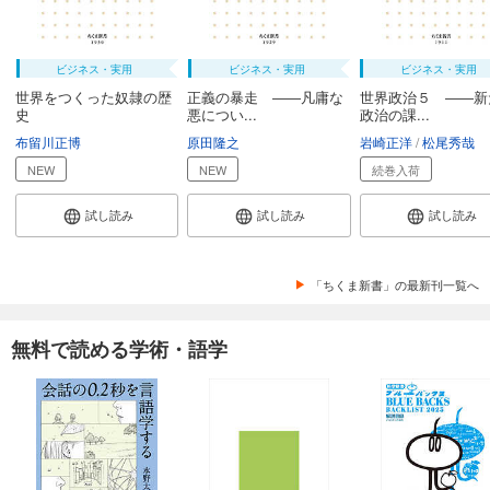
ビジネス・実用
ビジネス・実用
ビジネス・実用
世界をつくった奴隷の歴
正義の暴走 ――凡庸な
世界政治５ ――新
史
悪につい...
政治の課...
布留川正博
原田隆之
岩崎正洋
松尾秀哉
NEW
NEW
続巻入荷
試し読み
試し読み
試し読み
「ちくま新書」の最新刊一覧へ
無料で読める学術・語学