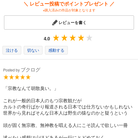
＼ レビュー投稿でポイントプレゼント ／
※購入済みの作品が対象となります
レビューを書く
4.0
泣ける
切ない
感動する
ブクログ
Posted by
「宗教なんて胡散臭い。」
これが一般的日本人のもつ宗教観だが
カルトの奇行ばかり報道される日本では仕方ないかもしれない
世界から見ればそんな日本人は野生の猿なのかと疑うという
頭が固く無宗教、無神教を唱える人にこそ読んで欲しい一冊
述べたい感想は山ほどあるが一行にとどめておく