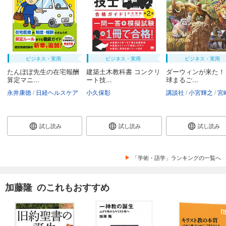
ビジネス・実用
ビジネス・実用
ビジネス・実用
たんぽぽ先生の在宅報酬
建築土木教科書 コンクリ
ダーウィンが来た！
算定マニ...
ート技...
球まるご...
永井康徳
日経ヘルスケア
小久保彰
講談社
小宮輝之
宮崎
試し読み
試し読み
試し読み
「学術・語学」ランキングの一覧へ
加藤隆 のこれもおすすめ