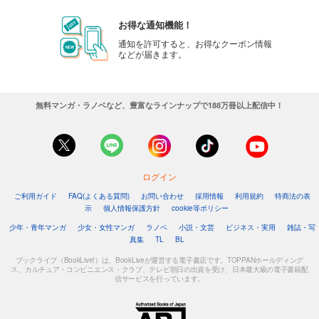
お得な通知機能！
通知を許可すると、お得なクーポン情報
などが届きます。
無料マンガ・ラノベなど、豊富なラインナップで188万冊以上配信中！
ログイン
ご利用ガイド
FAQ(よくある質問)
お問い合わせ
採用情報
利用規約
特商法の表
示
個人情報保護方針
cookie等ポリシー
少年・青年マンガ
少女・女性マンガ
ラノベ
小説・文芸
ビジネス・実用
雑誌・写
真集
TL
BL
ブックライブ（BookLive!）は、BookLiveが運営する電子書店です。TOPPANホールディング
ス、カルチュア・コンビニエンス・クラブ、テレビ朝日の出資を受け、日本最大級の電子書籍配
信サービスを行っています。