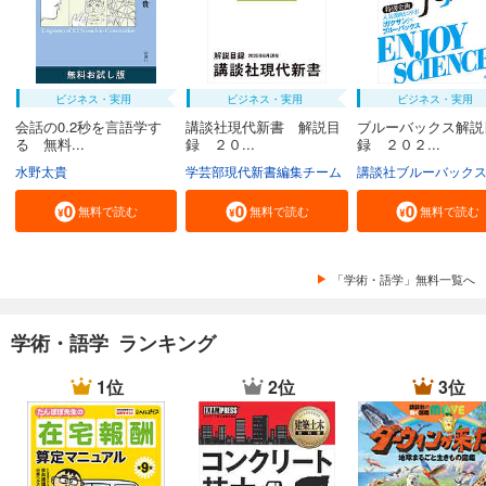
ビジネス・実用
ビジネス・実用
ビジネス・実用
会話の0.2秒を言語学す
講談社現代新書 解説目
ブルーバックス解説
る 無料...
録 ２０...
録 ２０２...
水野太貴
学芸部現代新書編集チーム
講談社ブルーバック
無料で読む
無料で読む
無料で読む
「学術・語学」無料一覧へ
学術・語学 ランキング
1位
2位
3位