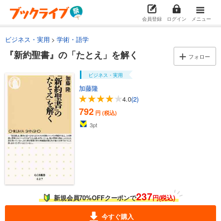
会員登録
ログイン
メニュー
ビジネス・実用
学術・語学
『新約聖書』の「たとえ」を解く
フォロー
ビジネス・実用
加藤隆
4.0
(2)
792
円 (税込)
3
pt
237
新規会員70%OFFクーポンで
円(税込)
今すぐ購入