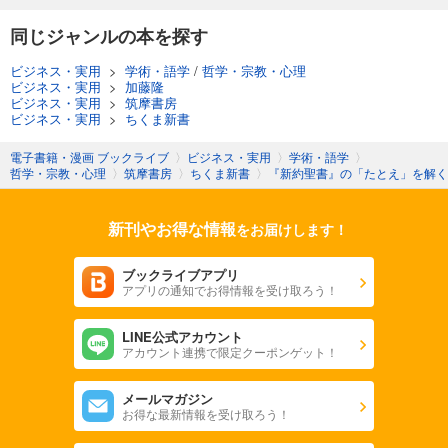
同じジャンルの本を探す
ビジネス・実用
>
学術・語学
/
哲学・宗教・心理
ビジネス・実用
>
加藤隆
ビジネス・実用
>
筑摩書房
ビジネス・実用
>
ちくま新書
電子書籍・漫画 ブックライブ
〉
ビジネス・実用
〉
学術・語学
〉
哲学・宗教・心理
〉
筑摩書房
〉
ちくま新書
〉
『新約聖書』の「たとえ」を解く
新刊やお得な情報
をお届けします！
ブックライブアプリ
アプリの通知でお得情報を受け取ろう！
LINE公式アカウント
アカウント連携で限定クーポンゲット！
メールマガジン
お得な最新情報を受け取ろう！