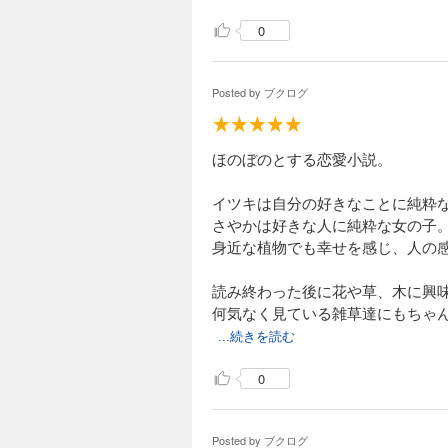
0
Posted by
ブクログ
ほのぼのとする恋愛小説。
イツキは自分の好きなことに純粋
さやかは好きな人に純粋な女の子
身近な植物でも幸せを感じ、人の
読み終わった後に花や草、木に興
何気なく見ている雑草達にもちゃ
...続きを読む
0
Posted by
ブクログ