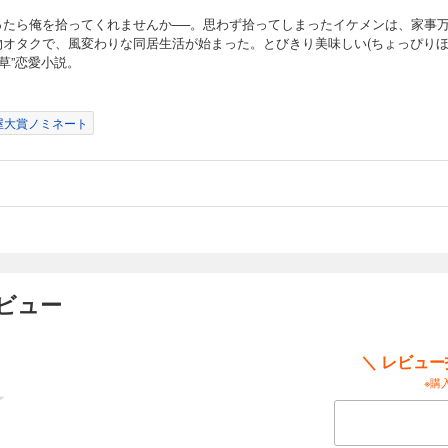
ったら俺を拾ってくれませんか──。思わず拾ってしまったイケメンは、家事
物オタクで、風変わりな同居生活が始まった。とびきり美味しい(ちょっぴり
道草”恋愛小説。
屋大賞ノミネート
ビュー
＼ レビュ
※購