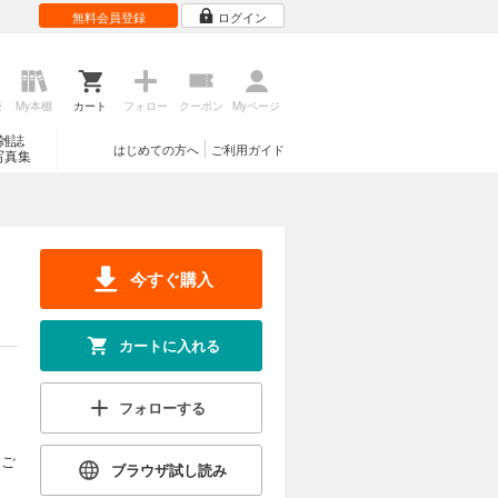
無料会員登録
ログイン
歴
My本棚
カート
フォロー
クーポン
Myページ
雑誌
はじめての方へ
ご利用ガイド
写真集
今すぐ購入
カートに入れる
フォローする
にご
ブラウザ試し読み