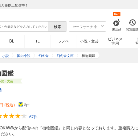
8万冊以上配信中！
Get!
セーフサーチ 中
来店pt
閲覧履
ビジネス
BL
TL
ラノベ
小説・文芸
実用
小説
国内小説
幻冬舎
幻冬舎文庫
植物図鑑
物図鑑
小説・文芸
浩
円 (税込)
3
pt
67件
ADOKAWAから配信中の『植物図鑑』と同じ内容となっております。重複購入
ください。