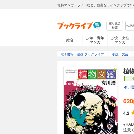
無料マンガ・ラノベなど、豊富なラインナップで18
絞り込み
検索
少年・青年
少女・女性
総合
マンガ
マンガ
電子書籍・漫画 ブックライブ
小説・文芸
植
有川
628
4.2
※K
注意