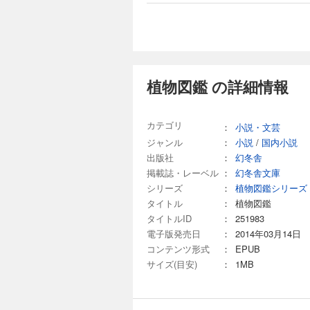
植物図鑑 の詳細情報
カテゴリ
：
小説・文芸
ジャンル
：
小説
/
国内小説
出版社
：
幻冬舎
掲載誌・レーベル
：
幻冬舎文庫
シリーズ
：
植物図鑑シリーズ
タイトル
：
植物図鑑
タイトルID
：
251983
電子版発売日
：
2014年03月14日
コンテンツ形式
：
EPUB
サイズ(目安)
：
1MB