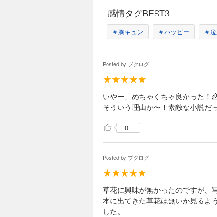
感情タグBEST3
＃胸キュン
＃ハッピー
＃泣
Posted by
ブクログ
いやー、めちゃくちゃ良かった！
そういう理由か〜！素敵な小説だ
0
Posted by
ブクログ
草花に興味が無かったのですが、
本に出てきた草花は無いか見るよ
した。