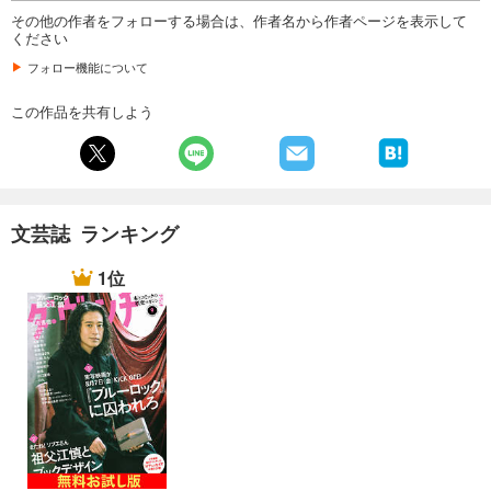
その他の作者をフォローする場合は、作者名から作者ページを表示して
試し読み
ください
あらすじを表示する
フォロー機能について
月刊群雛 (GunSu) 2015年 02月号 ～ インディーズ作家を応援するマガジン ～
880
この作品を共有しよう
円 (税込)
カート
試し読み
あらすじを表示する
文芸誌 ランキング
月刊群雛 (GunSu) 2015年 01月号 ～ インディーズ作家を応援するマガジン ～
880
円 (税込)
1位
カート
試し読み
あらすじを表示する
月刊群雛 (GunSu) 2014年 12月号 ～ インディーズ作家を応援するマガジン ～
880
円 (税込)
カート
試し読み