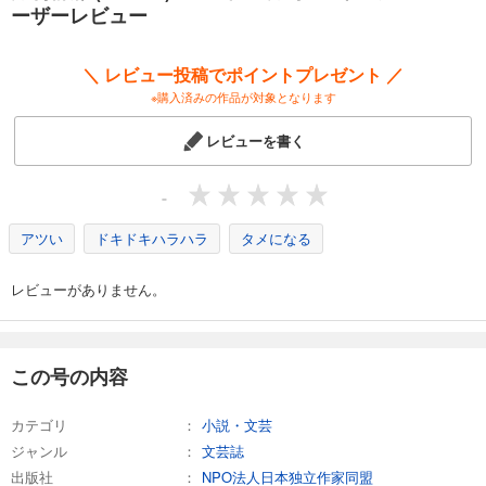
カート
ーザーレビュー
試し読み
＼ レビュー投稿でポイントプレゼント ／
あらすじを表示する
※購入済みの作品が対象となります
月刊群雛 (GunSu) 2015年 08月号 ～ インディーズ作家を応援するマガジン ～
レビューを書く
880
円 (税込)
カート
-
試し読み
あらすじを表示する
アツい
ドキドキハラハラ
タメになる
月刊群雛 (GunSu) 2015年 07月号 ～ インディーズ作家を応援するマガジン ～
レビューがありません。
880
円 (税込)
カート
試し読み
この号の内容
あらすじを表示する
カテゴリ
小説・文芸
月刊群雛 (GunSu) 2015年 06月号 ～ インディーズ作家を応援するマガジン ～
ジャンル
文芸誌
880
円 (税込)
カート
出版社
NPO法人日本独立作家同盟