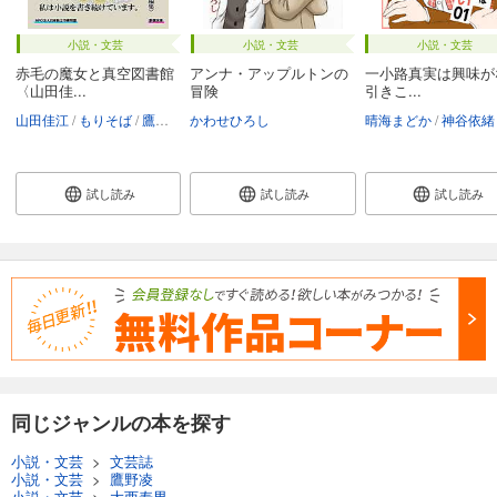
月刊群雛 (GunSu) 2014年 08月号 ～ インディーズ作家を応援するマガジン ～
小説・文芸
小説・文芸
小説・文芸
880
円 (税込)
赤毛の魔女と真空図書館
アンナ・アップルトンの
一小路真実は興味が
カート
〈山田佳...
冒険
引きこ...
山田佳江
もりそば
鷹野凌
かわせひろし
晴海まどか
神谷依緒
試し読み
あらすじを表示する
試し読み
試し読み
試し読み
月刊群雛 (GunSu) 2014年 07月号 ～ インディーズ作家を応援するマガジン ～
880
円 (税込)
カート
試し読み
あらすじを表示する
月刊群雛 (GunSu) 2014年 06月号 ～ インディーズ作家を応援するマガジン ～
880
円 (税込)
カート
同じジャンルの本を探す
試し読み
小説・文芸
>
文芸誌
あらすじを表示する
小説・文芸
>
鷹野凌
小説・文芸
>
大西寿男