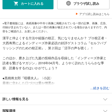
カートに入れる
ブラウザ試し読み
アプリ試し読みはこちら
※電子書籍版には、表紙画像や中吊り画像に掲載されている一部の記事、画像、広告、
付録が含まれていない、または一部の画像が修正されている場合がありますので、内
容をご確認の上、お楽しみください。
漢字と仲よくする方法や組版の校正、気になりませんか？ プロ校正者・
大西寿男によるインディーズ作家必読の好評ゲストコラム『セルフパブ
リッシングのための校正術』、第２回は「活字の声を聴く」！
このほか、磨き上げた九篇の投稿作品を収録した「インディーズ作家と
読者を繋げるマガジン」2016年04月号。ようやく訪れたうららかな季
節、読書をするのはいかがでしょう？
●黒桃将太郎『咀嚼夫人』〈小説〉
最後に交わした口づけは愛か憎悪か
●かわせひろし『太陽のホットライン』〈小説・連載第２回〉
...続きを読む
最終選考へ！本格少年サッカーストーリー
●東方健太郎『不思議のアリス』〈小説〉
詳しい情報を見る
ピアノを「描く」女の子と大人たちの日常
●菊地康之固有正弦波『拡張妄想力の掟』〈小説〉
閲覧環境