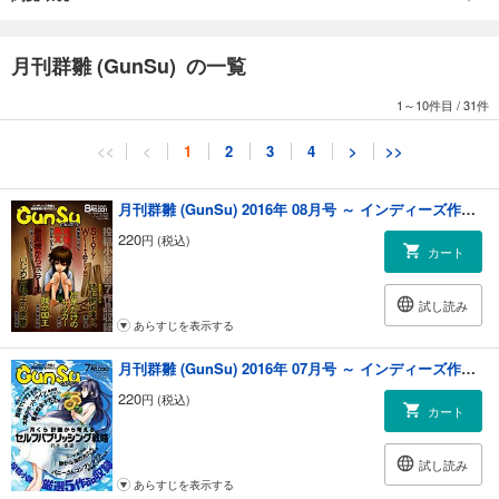
妄想が生み出すサイコキネシス能力でバトル
●鷹野凌『ＳＮＳにおける情報収集術』〈編集長コラム〉
インディーズ作家のためのＳＮＳ活用術
月刊群雛 (GunSu) の一覧
●波野發作『カは宇宙貨物船のカ』〈小説〉
例のＳＦコメディ・間違いだらけの宇宙船選び
1～10件目
/
31件
●新矢イチ『愛を知らぬ獅子王の物語』〈小説〉
ライオンの血を継ぐ種族の牙と爪による戦争譚
<<
<
1
2
3
4
>
>>
●浅野佑暉『奏でるということ』〈小説〉
魂を揺さぶる音楽とヒューマノイド
●米田淳一『鉄研でいず３』〈小説・連載第１回〉
月刊群雛 (GunSu) 2016年 08月号 ～ インディーズ作家と読者を繋げるマガジン ～
テツな女の子たちが約束の地へ向かう
220
円 (税込)
●儚月響『妻は元ＡＶ嬢』〈小説〉
カート
夫には決して知られたくない秘密
●蒼真怜『群雛』〈表紙イラスト〉
試し読み
雛とタブレット
あらすじを表示する
制作チーム：0.9Gravitation／宮比のん／原田晶文／晴海まどか／竹元か
月刊群雛 (GunSu) 2016年 07月号 ～ インディーズ作家と読者を繋げるマガジン ～
つみ／鷹野凌
220
円 (税込)
カート
試し読み
あらすじを表示する