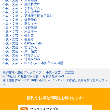
小説・文芸
>
黒桃将太郎
月刊群雛 (GunSu) 2014年 05月号 ～ インディーズ作家を応援するマガジン ～
小説・文芸
>
かわせひろし
880
円 (税込)
小説・文芸
>
東方健太郎
カート
小説・文芸
>
菊地康之固有正弦波
小説・文芸
>
波野發作
小説・文芸
>
新矢イチ
試し読み
小説・文芸
>
浅野佑暉
あらすじを表示する
小説・文芸
>
米田淳一
小説・文芸
>
儚月響
小説・文芸
>
蒼真怜
月刊群雛 (GunSu) 2014年 04月号 ～ インディーズ作家を応援するマガジン ～
小説・文芸
>
0.9Gravitation
880
円 (税込)
小説・文芸
>
宮比のん
カート
小説・文芸
>
原田晶文
小説・文芸
>
晴海まどか
小説・文芸
>
竹元かつみ
試し読み
小説・文芸
>
NPO法人日本独立作家同盟
あらすじを表示する
電子書籍・漫画 ブックライブ
〉
小説・文芸
〉
文芸誌
〉
月刊群雛 (GunSu) 2014年 03月号 ～ インディーズ作家を応援するマガジン ～
NPO法人日本独立作家同盟
〉
月刊群雛 (GunSu)
〉
月刊群雛 (GunSu) 2016年 04月号 ～ インディーズ作家と読者を繋げるマガジン
880
円 (税込)
～
カート
試し読み
新刊やお得な情報
をお届けします！
あらすじを表示する
ブックライブアプリ
月刊群雛 (GunSu) 2014年 02月号 ～ インディーズ作家を応援するマガジン ～