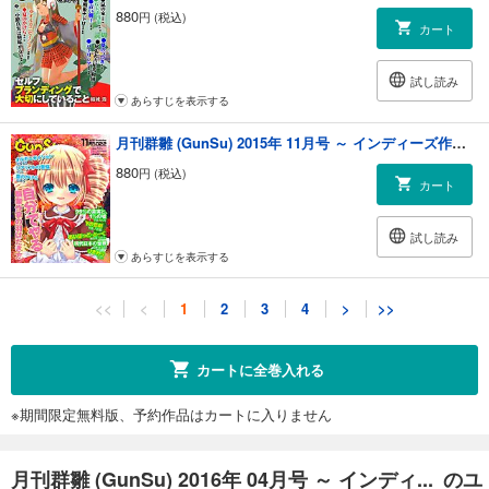
880
円 (税込)
カート
試し読み
あらすじを表示する
月刊群雛 (GunSu) 2015年 11月号 ～ インディーズ作家を応援するマガジン ～
880
円 (税込)
カート
試し読み
あらすじを表示する
月刊群雛 (GunSu) 2015年 10月号 ～ インディーズ作家を応援するマガジン ～
<<
<
1
2
3
4
>
>>
880
円 (税込)
カート
カートに全巻入れる
試し読み
※期間限定無料版、予約作品はカートに入りません
あらすじを表示する
月刊群雛 (GunSu) 2015年 09月号 ～ インディーズ作家を応援するマガジン ～
月刊群雛 (GunSu) 2016年 04月号 ～ インディ... のユ
880
円 (税込)