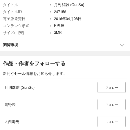
タイトル
月刊群雛 (GunSu)
試し読み
タイトルID
247158
あらすじを表示する
電子版発売日
2016年04月08日
コンテンツ形式
EPUB
月刊群雛 (GunSu) 2015年 05月号 ～ インディーズ作家を応援するマガジン ～
サイズ(目安)
3MB
880
円 (税込)
カート
閲覧環境
試し読み
あらすじを表示する
作品・作者をフォローする
月刊群雛 (GunSu) 2015年 04月号 ～ インディーズ作家を応援するマガジン ～
新刊やセール情報をお知らせします。
880
円 (税込)
カート
月刊群雛 (GunSu)
フォロー
試し読み
あらすじを表示する
鷹野凌
フォロー
月刊群雛 (GunSu) 2015年 03月号 ～ インディーズ作家を応援するマガジン ～
880
円 (税込)
大西寿男
カート
フォロー