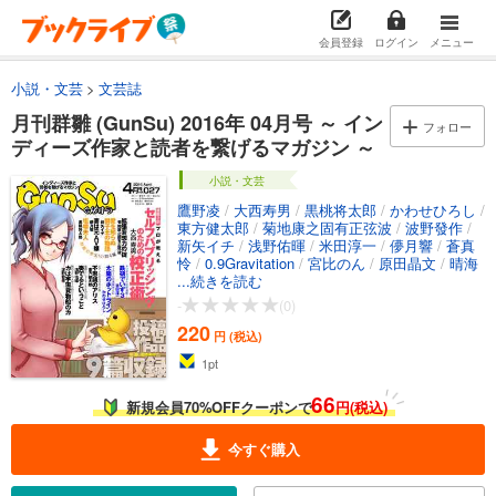
会員登録
ログイン
メニュー
小説・文芸
文芸誌
月刊群雛 (GunSu) 2016年 04月号 ～ イン
フォロー
ディーズ作家と読者を繋げるマガジン ～
小説・文芸
鷹野凌
/
大西寿男
/
黒桃将太郎
/
かわせひろし
/
東方健太郎
/
菊地康之固有正弦波
/
波野發作
/
新矢イチ
/
浅野佑暉
/
米田淳一
/
儚月響
/
蒼真
怜
/
0.9Gravitation
/
宮比のん
/
原田晶文
/
晴海
まどか
...続きを読む
/
竹元かつみ
-
(0)
220
円 (税込)
1
pt
66
新規会員70%OFFクーポンで
円(税込)
今すぐ購入