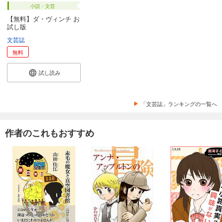
小説・文芸
あらすじを表示する
【無料】ダ・ヴィンチ お
試し版
月刊群雛 (GunSu) 2014年 11月号 ～ インディーズ作家を応援するマガジン ～
文芸誌
880
円 (税込)
カート
無料
試し読み
試し読み
あらすじを表示する
月刊群雛 (GunSu) 2014年 10月号 ～ インディーズ作家を応援するマガジン ～
「文芸誌」ランキングの一覧へ
880
円 (税込)
カート
作者のこれもおすすめ
試し読み
あらすじを表示する
月刊群雛 (GunSu) 2014年 09月号 ～ インディーズ作家を応援するマガジン ～
880
円 (税込)
カート
試し読み
あらすじを表示する