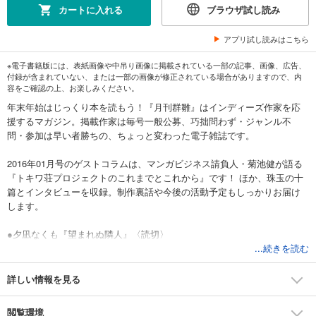
カートに入れる
ブラウザ試し読み
アプリ試し読みはこちら
※電子書籍版には、表紙画像や中吊り画像に掲載されている一部の記事、画像、広告、
付録が含まれていない、または一部の画像が修正されている場合がありますので、内
容をご確認の上、お楽しみください。
年末年始はじっくり本を読もう！『月刊群雛』はインディーズ作家を応
援するマガジン。掲載作家は毎号一般公募、巧拙問わず・ジャンル不
問・参加は早い者勝ちの、ちょっと変わった電子雑誌です。
2016年01月号のゲストコラムは、マンガビジネス請負人・菊池健が語る
『トキワ荘プロジェクトのこれまでとこれから』です！ ほか、珠玉の十
篇とインタビューを収録。制作裏話や今後の活動予定もしっかりお届け
します。
●夕凪なくも『望まれぬ隣人』〈読切〉
謎の二人組に詰問された夜、美女が挨拶にきた
...続きを読む
●晴海まどか『一小路真実は興味がない』〈連載第２回〉
世の中の女子がみんなお前のこと好きだなんて思うなよ！
詳しい情報を見る
●幸田玲『夏のかけら』〈連載第５回〉
いよいよ佳境へ！バリ島へ旅立った綾香を追いかける
閲覧環境