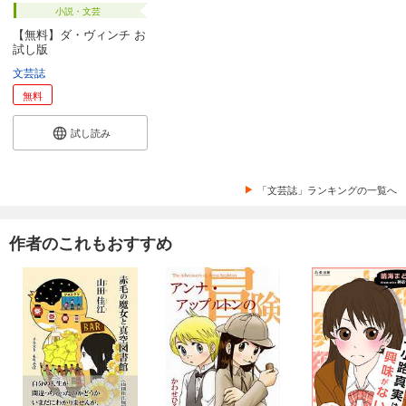
小説・文芸
あらすじを表示する
【無料】ダ・ヴィンチ お
試し版
月刊群雛 (GunSu) 2014年 11月号 ～ インディーズ作家を応援するマガジン ～
文芸誌
880
円 (税込)
カート
無料
試し読み
試し読み
あらすじを表示する
月刊群雛 (GunSu) 2014年 10月号 ～ インディーズ作家を応援するマガジン ～
「文芸誌」ランキングの一覧へ
880
円 (税込)
カート
作者のこれもおすすめ
試し読み
あらすじを表示する
月刊群雛 (GunSu) 2014年 09月号 ～ インディーズ作家を応援するマガジン ～
880
円 (税込)
カート
試し読み
あらすじを表示する