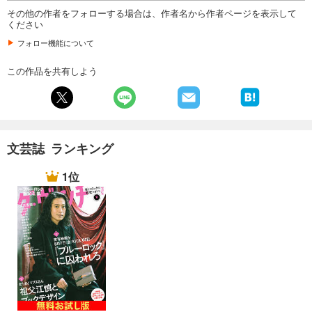
その他の作者をフォローする場合は、作者名から作者ページを表示して
試し読み
ください
あらすじを表示する
フォロー機能について
月刊群雛 (GunSu) 2015年 02月号 ～ インディーズ作家を応援するマガジン ～
880
この作品を共有しよう
円 (税込)
カート
試し読み
あらすじを表示する
文芸誌 ランキング
月刊群雛 (GunSu) 2015年 01月号 ～ インディーズ作家を応援するマガジン ～
880
円 (税込)
1位
カート
試し読み
あらすじを表示する
月刊群雛 (GunSu) 2014年 12月号 ～ インディーズ作家を応援するマガジン ～
880
円 (税込)
カート
試し読み