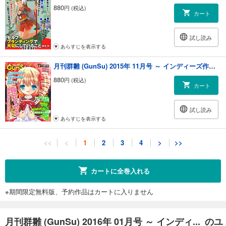
880
円 (税込)
カート
試し読み
あらすじを表示する
月刊群雛 (GunSu) 2015年 11月号 ～ インディーズ作家を応援するマガジン ～
880
円 (税込)
カート
試し読み
あらすじを表示する
月刊群雛 (GunSu) 2015年 10月号 ～ インディーズ作家を応援するマガジン ～
<<
<
1
2
3
4
>
>>
880
円 (税込)
カート
カートに全巻入れる
試し読み
※期間限定無料版、予約作品はカートに入りません
あらすじを表示する
月刊群雛 (GunSu) 2015年 09月号 ～ インディーズ作家を応援するマガジン ～
月刊群雛 (GunSu) 2016年 01月号 ～ インディ... のユ
880
円 (税込)