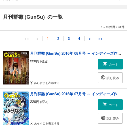
●竹島八百富『男は死ぬまでヒーローさ！』〈読切〉
俺はヒーロー！さらわれた美香ちゃんを助けにいくぞ！
●神楽坂らせん『らせんの本棚出張篇』〈読切〉
月刊群雛 (GunSu) の一覧
『本にだって雄と雌があります』と『ドミトリーともきんす』の書評
●芦火屋与太郎『我が国王』〈連載第１回〉
1～10件目
/
31件
死刑宣告されたマリー・アントワネットが息子へ送る手紙
●加藤圭一郎『隠れ恋』〈読切〉
<<
<
1
2
3
4
>
>>
隠れ忍ぶ恋が習慣になっている男の話
●コユキキミ『週末夫婦、猫を飼う』〈読切〉
実話、ではありません。にゃーお。
月刊群雛 (GunSu) 2016年 08月号 ～ インディーズ作家と読者を繋げるマガジン ～
●來岳透『猫じゃらし』〈読切〉
220
円 (税込)
「猫がーっ」と叫ぶ声が聞こえた次の瞬間
カート
●Sohma makoto『和み』〈表紙イラスト〉
手鞠で遊ぶ正月
試し読み
あらすじを表示する
制作チーム：0.9Gravitation／宮比のん／原田晶文／晴海まどか／竹元か
つみ／鷹野凌
月刊群雛 (GunSu) 2016年 07月号 ～ インディーズ作家と読者を繋げるマガジン ～
220
円 (税込)
カート
試し読み
あらすじを表示する