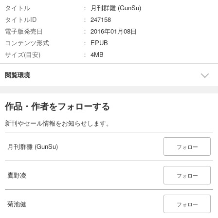
タイトル
月刊群雛 (GunSu)
試し読み
タイトルID
247158
あらすじを表示する
電子版発売日
2016年01月08日
コンテンツ形式
EPUB
月刊群雛 (GunSu) 2015年 05月号 ～ インディーズ作家を応援するマガジン ～
サイズ(目安)
4MB
880
円 (税込)
カート
閲覧環境
試し読み
あらすじを表示する
作品・作者をフォローする
月刊群雛 (GunSu) 2015年 04月号 ～ インディーズ作家を応援するマガジン ～
新刊やセール情報をお知らせします。
880
円 (税込)
カート
月刊群雛 (GunSu)
フォロー
試し読み
あらすじを表示する
鷹野凌
フォロー
月刊群雛 (GunSu) 2015年 03月号 ～ インディーズ作家を応援するマガジン ～
880
円 (税込)
菊池健
カート
フォロー