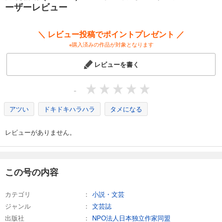
カート
ーザーレビュー
試し読み
＼ レビュー投稿でポイントプレゼント ／
あらすじを表示する
※購入済みの作品が対象となります
月刊群雛 (GunSu) 2015年 08月号 ～ インディーズ作家を応援するマガジン ～
レビューを書く
880
円 (税込)
カート
-
試し読み
あらすじを表示する
アツい
ドキドキハラハラ
タメになる
月刊群雛 (GunSu) 2015年 07月号 ～ インディーズ作家を応援するマガジン ～
レビューがありません。
880
円 (税込)
カート
試し読み
この号の内容
あらすじを表示する
カテゴリ
小説・文芸
月刊群雛 (GunSu) 2015年 06月号 ～ インディーズ作家を応援するマガジン ～
ジャンル
文芸誌
880
円 (税込)
カート
出版社
NPO法人日本独立作家同盟