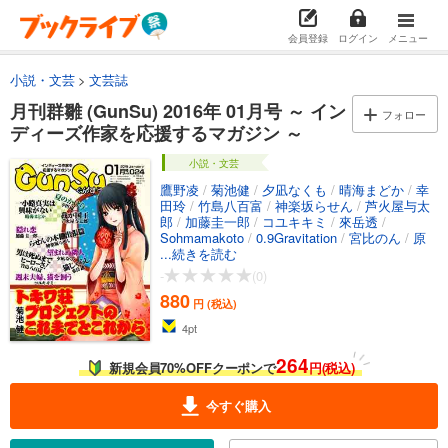
会員登録
ログイン
メニュー
小説・文芸
文芸誌
月刊群雛 (GunSu) 2016年 01月号 ～ イン
フォロー
ディーズ作家を応援するマガジン ～
小説・文芸
鷹野凌
/
菊池健
/
夕凪なくも
/
晴海まどか
/
幸
田玲
/
竹島八百富
/
神楽坂らせん
/
芦火屋与太
郎
/
加藤圭一郎
/
コユキキミ
/
來岳透
/
Sohmamakoto
/
0.9Gravitation
/
宮比のん
/
原
田晶文
...続きを読む
/
竹元かつみ
-
(0)
880
円 (税込)
4
pt
264
新規会員70%OFFクーポンで
円(税込)
今すぐ購入