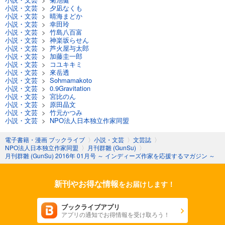
小説・文芸
>
夕凪なくも
月刊群雛 (GunSu) 2014年 05月号 ～ インディーズ作家を応援するマガジン ～
小説・文芸
>
晴海まどか
880
円 (税込)
小説・文芸
>
幸田玲
カート
小説・文芸
>
竹島八百富
小説・文芸
>
神楽坂らせん
小説・文芸
>
芦火屋与太郎
試し読み
小説・文芸
>
加藤圭一郎
あらすじを表示する
小説・文芸
>
コユキキミ
小説・文芸
>
來岳透
小説・文芸
>
Sohmamakoto
月刊群雛 (GunSu) 2014年 04月号 ～ インディーズ作家を応援するマガジン ～
小説・文芸
>
0.9Gravitation
880
円 (税込)
小説・文芸
>
宮比のん
カート
小説・文芸
>
原田晶文
小説・文芸
>
竹元かつみ
小説・文芸
>
NPO法人日本独立作家同盟
試し読み
あらすじを表示する
電子書籍・漫画 ブックライブ
〉
小説・文芸
〉
文芸誌
〉
NPO法人日本独立作家同盟
〉
月刊群雛 (GunSu)
〉
月刊群雛 (GunSu) 2014年 03月号 ～ インディーズ作家を応援するマガジン ～
月刊群雛 (GunSu) 2016年 01月号 ～ インディーズ作家を応援するマガジン ～
880
円 (税込)
カート
新刊やお得な情報
をお届けします！
試し読み
あらすじを表示する
ブックライブアプリ
アプリの通知でお得情報を受け取ろう！
月刊群雛 (GunSu) 2014年 02月号 ～ インディーズ作家を応援するマガジン ～