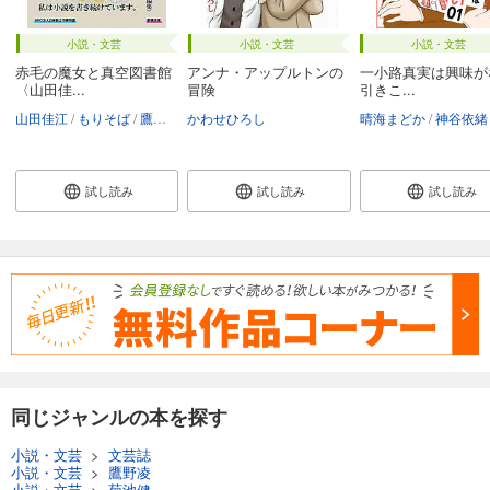
月刊群雛 (GunSu) 2014年 08月号 ～ インディーズ作家を応援するマガジン ～
小説・文芸
小説・文芸
小説・文芸
880
円 (税込)
赤毛の魔女と真空図書館
アンナ・アップルトンの
一小路真実は興味が
カート
〈山田佳...
冒険
引きこ...
山田佳江
もりそば
鷹野凌
かわせひろし
晴海まどか
神谷依緒
試し読み
あらすじを表示する
試し読み
試し読み
試し読み
月刊群雛 (GunSu) 2014年 07月号 ～ インディーズ作家を応援するマガジン ～
880
円 (税込)
カート
試し読み
あらすじを表示する
月刊群雛 (GunSu) 2014年 06月号 ～ インディーズ作家を応援するマガジン ～
880
円 (税込)
カート
同じジャンルの本を探す
試し読み
小説・文芸
>
文芸誌
あらすじを表示する
小説・文芸
>
鷹野凌
小説・文芸
>
菊池健