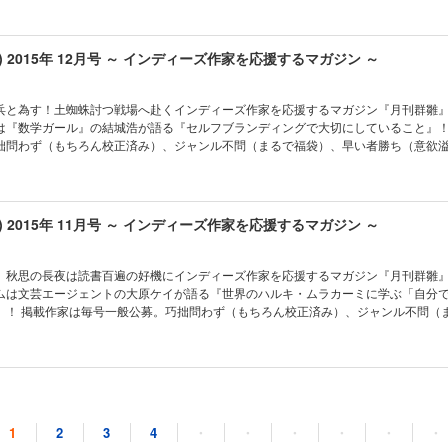
の二人組に詰問された夜、美女が挨拶にきた ●晴海まどか『一小路真実は興味がない
子がみんなお前のこと好きだなんて思うなよ！ ●幸田玲『夏のかけら』〈連載第５回〉
立った綾香を追いかける ●竹島八百富『男は死ぬまでヒーローさ！』〈読切〉 俺は
u) 2015年 12月号 ～ インディーズ作家を応援するマガジン ～
んを助けにいくぞ！ ●神楽坂らせん『らせんの本棚出張篇』〈読切〉 『本にだって
リーともきんす』の書評 ●芦火屋与太郎『我が国王』〈連載第１回〉 死刑宣告され
へ送る手紙 ●加藤圭一郎『隠れ恋』〈読切〉 隠れ忍ぶ恋が習慣になっている男の話
兵と為す！土蜘蛛討つ戦場へ赴くインディーズ作家を応援するマガジン『月刊群雛』20
を飼う』〈読切〉 実話、ではありません。にゃーお。 ●來岳透『猫じゃらし』〈読切
『数学ガール』の結城浩が語る『セルフブランディングで大切にしていること』！ 掲載作
次の瞬間 ●Sohma makoto『和み』〈表紙イラスト〉 手鞠で遊ぶ正月 制作チーム：
拙問わず（もちろん校正済み）、ジャンル不問（まるで福袋）、早い者勝ち（意欲
ion／宮比のん／原田晶文／晴海まどか／竹元かつみ／鷹野凌
ストコラム以外に珠玉の十一篇とインタビューを収録、制作裏話や今後の活動予定
 法要に現れなかった妹と、母の異様な行動の理由 ●米田淳一『６人の出張』〈読切〉
６人組は今日も走る ●川瀬薫『青い欄干』〈読切〉 新宿を巡る川の流れと、ジャズ
u) 2015年 11月号 ～ インディーズ作家を応援するマガジン ～
かけら』〈第４回〉 リフォーム工事初日、達也は遅刻してしまう ●晴海まどか『一
回〉 引きこもり図書委員を振り回すのはクラスのイケメン！ ●和良拓馬『戦術ナド
グビー界を賑わせた巨神兵の足跡 ●泉鳴巳『夢のつづき』〈読切〉 スランプに陥った
 秋思の長夜は読書百遍の好機にインディーズ作家を応援するマガジン『月刊群雛』20
とは ●よたか『尾張名古屋共和国』〈読切〉 名古屋独立の目的と、岐阜県南部再開
ムは文芸エージェントの大原ケイが語る『世界のハルキ・ムラカーミに学ぶ「自分
シア』〈読切〉 ヒューマノイドの「わたし」が手記を綴る理由 ●長鳥たま『紅潔し
ル不問（まるで福
ラスト〉 テーマは椿の生け花！ 制作：0.9Gravitation／宮比のん／原田晶文／晴海まどか／竹元か
作家陣）という前代未聞の電子雑誌です！ ゲストコラム以外に至高の九篇とインタ
予定もしっかりお届け！ ●夕凪なくも『９９％の真実と、１％の嘘』〈読
いた一通のメールが、俺を激しく動揺させる ●波野發作『オルガニゼイション』〈連
止した。青春は、永遠だ！って、どうすんのこれ？ ●くろま『リアリストの苦悩』
u) 2015年 10月号 ～ インディーズ作家を応援するマガジン ～
衝撃の展開と驚愕の真実。現実と怪奇の交錯！ ●竹島八百富『Ｙの悲劇』〈読切〉 じ
とは ●幸田玲『夏のかけら』〈連載第３回〉 達也は千尋と過ごした思い出をなぞる
1
2
3
4
・
・
・
・
・
・
坂らせん『あいぽっど・とーく』〈読切〉 脱出ポッドに閉じ込められた少年を救出せ
！読んでくれないとイタズラしちゃうぞ！奇々怪々なインディーズ作家を応援する