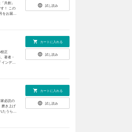
鉄道研究部
は「共創」
試し読み
 この
号をお届
』〈小説・
文学。 ●
Net』
スト〉 キ
カートに入れる
の校正
試し読み
語、著者・
読書をしま
ィエロ王国
３』〈小
 誰もいな
カートに入れる
きた殺人事
スト〉 こ
作家必読の
試し読み
れたうらら
ー ●東方
拡張妄想力