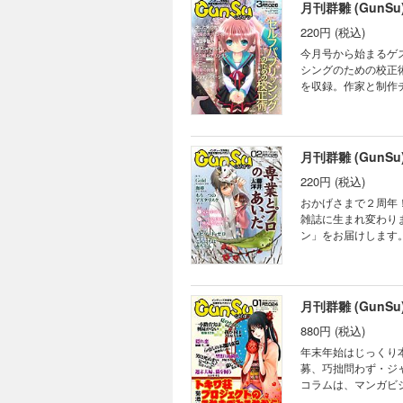
の掟』〈小説〉 妄
月刊群雛 (GunS
ム〉 インディーズ
220円 (税込)
いだらけの宇宙船選
争譚 ●浅野佑暉『奏
今月号から始まるゲ
〈小説・連載第１回
シングのための校正術』
れたくない秘密 ●蒼真怜『群雛』〈表紙
を収録。作家と制作
晶文／晴海まどか／
ンディーズ作家と読者を繋げるマ
イ〉 観客席から音
ブのセレクションで
別れが ●よたか『ウ
月刊群雛 (GunS
と表現の自由』〈編
220円 (税込)
い』〈小説〉 人工知
波野發作『ジョディ
おかげさまで２周年
像』〈小説〉 卒業
雑誌に生まれ変わり
ン 制作チーム：0.
ン」をお届けします。 2016年02月号のゲストコラムは、セルフパブリッシングからプロデビューし専業
り、日本ＳＦ大賞を
てくれる読者です──。そのほか、珠玉の九
ないワケは？ 連載
始まった ●かわせひ
月刊群雛 (GunS
凌『鵜呑みにしない
880円 (税込)
『Gold』〈詩〉 
コーヒーの香りが漂
年末年始はじっくり
してやるというエン
募、巧拙問わず・ジャンル
回！ ●神谷依緒『雪解鬼神図』
コラムは、マンガビ
宮比のん／原田晶文
珠玉の十篇とインタビュー