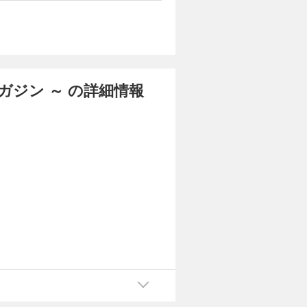
ブ』〈連載
カートに入れる
関係のない
井の頭
連載小説
試し読み
』〈読切〉
セー、青海
 制作
と、参加者
４回〉 和
マガジン ～ の詳細情報
朗『ライト
読切小説〉
u
カートに入れる
〈編集、制
かさんの連
試し読み
絵コラボ、
再録3点
録〉 晴海
〉 くろま
と罰』〈既
絵・第５回〉
カートに入れる
スト〉
〈編集、制
は芦火屋与
試し読み
吉さんの
さんの読み
回、編集〉