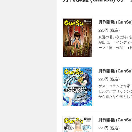
>月
>m
>Yu
>竹
月刊群雛 (GunS
>晴
220円 (税込)
>鷹
真夏の暑い夜に怖い
が四点。「インディー
ーマ「怖」作品］ ●神
美食』〈小説〉 タ
ー！？ ●神谷依緒『序章』〈表
のサッカー』〈エッ
説〉 大人になって
月刊群雛 (GunS
で、私は認められるんだ
220円 (税込)
0.9Gravitation／宮
て休刊となります。
ゲストコラムは作家
セルフパブリッシング
から新たな企画とし
を含め三点、自由テ
珠玉の作品をお届け！ ［テーマ「夏」作品］ ●菊地康之固有正弦波『バニーさんコンプレックス』〈小説〉
前に置いてあったダ
景を描く少女と、同級
月刊群雛 (GunS
由テーマ作品］ ●
220円 (税込)
サッカー小説、いよ