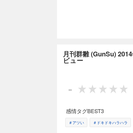
藤圭一郎『現代日本
『月刊群雛』2015
力カメラマン内木が、今
インディーズに取り組む理由（わけ）』ッ！ 掲載作
0.9Gravitat
いう前代未聞の電子雑誌！ ゲストコラム以外に至高の十篇とインタビューを収録、制作
っかりお届け！ ●
な解法 ●川瀬薫『一
の苦悩』〈連載第３
月刊群雛 (GunS
約束の時間に遅れて
880円 (税込)
入源について真面目
るのだろう ●ハル吉
残暑見舞い申し上げ
っ、香椎２尉！』〈
月刊群雛 (GunSu) 
月号！ 巻頭のゲス
しく』〈読切〉 や
ットは鳴り止まないっ』ッ！ 『月刊群雛』掲載作家は毎号一般公募。巧拙問わず
ビュー
ャ 制作スタッフ：0
ジャンル不問（まる
インタビューも収録で、
玉の八篇を収録。 ●
光寺かをり『のこり
月刊群雛 (GunS
-
（イラスト）『あい
880円 (税込)
悩』〈連載第２回〉 
された悲劇の未来は
夏だ！ 海だ！ お
●西野由季子『実録！
家を応援するマガジン『月刊群雛』2015年
〈表紙イラスト〉 空に浮かぶ月をつまんでみ
『個人メルマガから見えた「これから
感情タグBEST3
晴海まどか／西野由
ビューを掲載！ 作品の
つの名篇を収録。 
＃アツい
＃ドキドキハラハラ
ＳＦコメディ ●小林
悩』〈連載第１回〉
月刊群雛 (GunS