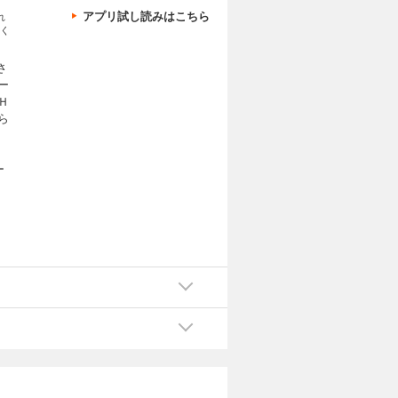
アプリ試し読みはこちら
れ
く
さ
ー
Ｈ
ら
ー