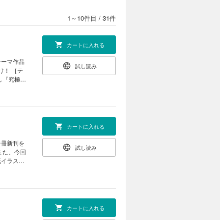
1～10件目
/
31件
カートに入れる
テーマ作品
試し読み
 ［テ
ろし『究極の
風機とホラ
讐』〈小
ァッション
カートに入れる
一冊新刊を
試し読み
紙イラスト
磨きあげた
 尾道の風
 ［自
くなる少年
カートに入れる
！ 個性を