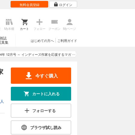
無料会員登録
ログイン
歴
My本棚
カート
フォロー
クーポン
Myページ
雑誌
はじめての方へ
ご利用ガイド
写真集
2014年 12月号 ～ インディーズ作家を応援するマガ
ジン ～
家
今すぐ購入
カートに入れる
人
フォローする
ブラウザ試し読み