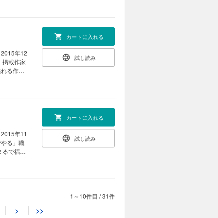
』〈連載第
 いよいよ
ヒーロー！
雄と雌があ
カートに入れる
たマリー・
 ●コユキ
15年12
試し読み
〉 「猫が
家
溢れる作家
もしっかり
 鉄道趣味
喫茶に集う
小路真実は
カートに入れる
ロ』〈読
童話作家が
15年11
試し読み
発の意味は
でやる」職
』〈表紙イ
つみ／鷹野凌
載第５回〉
〈連載最終
つは実話？
1～10件目
/
31件
カートに入れる
ようにして
>
>>
よ！ ●加
マガジン