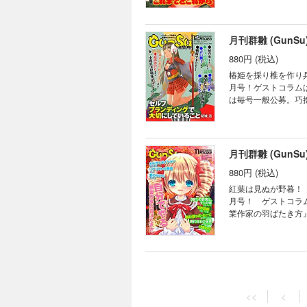
隣人』〈読切〉 謎
２回〉 世の中の女
佳境へ！バリ島へ旅
月刊群雛 (GunS
さらわれた美香ちゃ
880円 (税込)
ります』と『ドミト
アントワネットが息子
椿姫を採り椎を作り
キミ『週末夫婦、猫
月号！ゲストコラムは
ーっ」と叫ぶ声が聞こえた
は毎号一般公募。巧
0.9Gravitat
陣）の電子雑誌！ゲ
お届け！ ●波野發作『オルガニゼイション』〈最終回〉 宇宙が宇宙が大ピンチ！タイムリープを止めろ！ ●矢樹純
『鼠の家』〈読切〉
に青春を捧げた女子
月刊群雛 (GunS
人々 ●幸田玲『夏の
880円 (税込)
興味がない』〈第１
切〉 2011年のラ
紅葉は見ぬが野暮！
頼った老人の語る話
月号！ ゲストコラ
●浅野佑暉『パトリ
業作家の羽ばたき方』！ 掲載作家は毎号一般公募。巧拙問わず（もちろん校正済み）、ジャン
袋）、早い者勝ち（意欲溢れる
ビューを収録、制作裏話や今後の活動
切〉 あいつから届
彼の祈りで世界は静
月刊群雛 (GunS
回〉 ついに完結！
880円 (税込)
少年Ｙを襲った悲劇
<<
<
綾香と過ごす ●神楽
ハッピーハロウィン