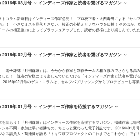
想が生み出すサイコキネシス能力でバトル ●鷹野凌『ＳＮＳにおける情報収集術』〈
u) 2016年 03月号 ～ インディーズ作家と読者を繋げるマガジン ～
作家のためのＳＮＳ活用術 ●波野發作『カは宇宙貨物船のカ』〈小説〉 例のＳＦコメ
び ●新矢イチ『愛を知らぬ獅子王の物語』〈小説〉 ライオンの血を継ぐ種族の牙と
でるということ』〈小説〉 魂を揺さぶる音楽とヒューマノイド ●米田淳一『鉄研で
ストコラム新連載はインディーズ作家必見！ プロ校正者・大西寿男による『セル
〉 テツな女の子たちが約束の地へ向かう ●儚月響『妻は元ＡＶ嬢』〈小説〉 夫には
！ 小さなミスも見落とさない、校正の心構えとノウハウを伝授！ そのほか、珠玉の十篇
イラスト〉 雛とタブレット 制作チーム：0.9Gravitation／宮比のん／原田
チームの相互協力によってブラッシュアップした、読者の皆様により楽しんでいた
竹元かつみ／鷹野凌
ガジン」2016年03月号をお届けします。 ●和良拓馬『念じた先の光』〈エッセ
を発してはいけないサッカー観戦 ●かわせひろし『太陽のホットライン』〈小説〉 サ
魅せるコンビプレイ ●淡波亮作『俺は宇宙人』〈小説〉 やってきた迎え、そして最
ラ垢女子 リンリン』〈小説〉 ＳＮＳの裏側に広がるアブない世界 ●鷹野凌『ＳＮ
u) 2016年 02月号 ～ インディーズ作家と読者を繋げるマガジン ～
集長コラム〉 ＳＮＳで炎上しないための身の御しかた ●にぽっくめいきんぐ『まん
能はどこまで進化するのか ●竹島八百富『アニー』〈小説〉 神様が生かしてくれたん
／スージー』〈小説〉 高校生四人組は訓練施設で鬼教官の指導を受ける ●灰野蜜『
！ 電子雑誌『月刊群雛』は、今号から作家と制作チームの相互協力でさらなる高
式の日、いつもの場所で、いつもと違う会話 ●魅上満〈表紙イラスト〉 先輩にもらっ
ました！ 読者の皆様により楽しんでいただける「インディーズ作家と読者を繋げ
9Gravitation／宮比のん／原田晶文／晴海まどか／竹元かつみ／鷹野凌
作家とな
受賞した藤井太洋のエッセー『専業とプロのあいだ』──作家が持つべき資産は、次
篇を収録。 ●晴海まどか『一小路真実は興味がない』〈小説〉 興味が
最終回！ ●波野發作『エピソード・ゼロ』〈小説〉 スラップスティックなＳＦ物語
ろし『こんにちは赤ちゃん』〈小説〉 センス・オブ・ワンダーと聞くと心ときめく方
u) 2016年 01月号 ～ インディーズ作家を応援するマガジン ～
情報リテラシー』〈コラム〉 インディーズ作家に役立つショートコラム第５回 ●青
羽生結弦氏、森博嗣氏、西尾維新氏、マッツ・ミケルセン氏へ捧ぐ ●東方健太郎『珈琲
う日常のひとコマ ●米田淳一『もう一つのアスタリスク』〈小説〉 世の中を産業革
本を読もう！『月刊群雛』はインディーズ作家を応援するマガジン。掲載作家は毎
ジニアの叫び ●幸田玲『夏のかけら』〈小説〉 バリ島で再会した二人の距離は？ 
不問・参加は早い者勝ちの、ちょっと変わった電子雑誌です。 2016年01月号のゲスト
〈表紙イラスト〉 雪を飲み鬼子は鬼神に生まれ出づ 制作チーム：0.9Gravitation／
ジネス請負人・菊池健が語る『トキワ荘プロジェクトのこれまでとこれから』です
／晴海まどか／竹元かつみ／鷹野凌
を収録。制作裏話や今後の活動予定もしっかりお届けします。 ●夕凪なくも『望まれぬ