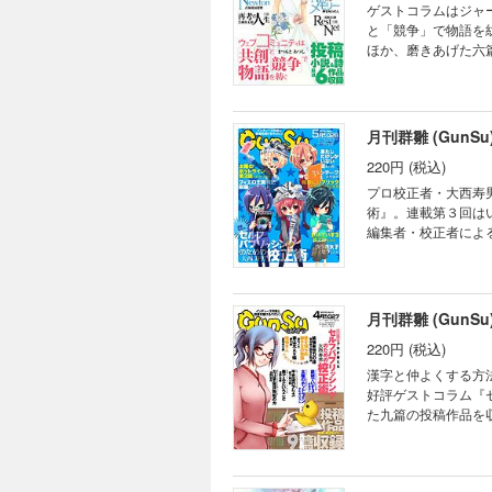
主張するため彼女が
ゲストコラムはジャ
に新入部員！ テツなバトルに突入だ！ 制作チーム：0.9Gr
と「競争」で物語を紡
つみ／鷹野凌
ほか、磨きあげた六
け。雨の多い季節は読書が捗ります！ ●神楽坂らせん『ＡＩの
桃将太郎『再考の人
連載第４回〉 練習の
にぽっくめいきんぐ『
月刊群雛 (GunS
〈小説〉 ヒューマノ
220円 (税込)
レイな花嫁さんはスキですか？ 制作チーム：0.9Gravitation／宮比の
野凌
プロ校正者・大西寿
術』。連載第３回は
編集者・校正者による校正の違いなど、今回
ーズ作家と読者を繋
しょう！ ●よたか『ウラ垢女子 セラ』〈小説〉 彼女がネットでイメプする裏の事情は ●かわせひろし『太陽のホッ
トライン』〈小説・
戦記』〈小説・連載
月刊群雛 (GunS
説・連載第２回〉 
220円 (税込)
い街。みんなどこへ
件の謎？ ●波野發作
漢字と仲よくする方
どもの日に、はしゃがないこどもたち 制作チーム：0.9Gravi
好評ゲストコラム『セル
み／鷹野凌
た九篇の投稿作品を
かな季節、読書をするのはいかがでしょう？ ●黒桃
か ●かわせひろし『
健太郎『不思議のア