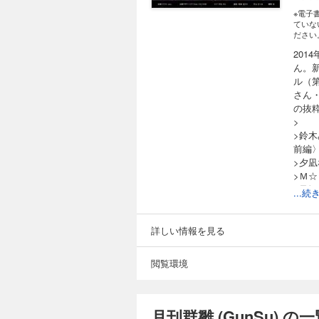
※電子
ていな
ださい
201
ん。
ル（
さん
の抜
>
>鈴
前編
>夕凪
>Ｍ
>君
...
>神
>晴
>佐
詳しい情報を見る
>くみ『
説〉
閲覧環境
>魅
>婆
>ヘ
>澤
月刊群雛 (GunSu) の