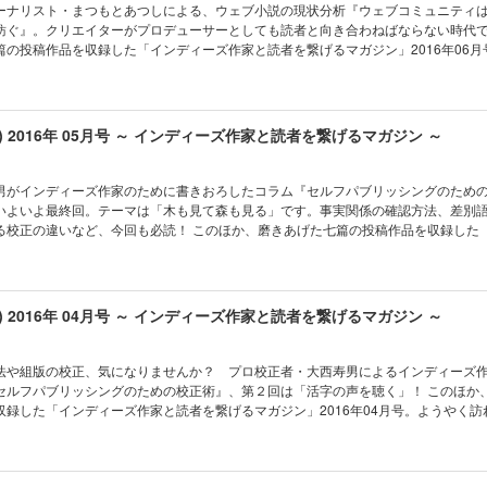
採った手法は？ ●米田淳一『鉄研でいず３』〈小説・連載第３回〉 女の子だらけの
ーナリスト・まつもとあつしによる、ウェブ小説の現状分析『ウェブコミュニティ
avitation／宮比のん／原田晶文／晴海まどか／竹元か
ぐ』。クリエイターがプロデューサーとしても読者と向き合わねばならない時代です！
篇の投稿作品を収録した「インディーズ作家と読者を繋げるマガジン」2016年06月
メモリー』〈小説〉 愛に目覚めたＡＩの見る夢 ●黒
生』〈小説〉 では、お考え直しておいでませ ●かわせひろし『太陽のホットライン
成果は？ 本格少年サッカーストーリー ●青海玻洞瑠鯉『Newton』〈詩〉 理系という
フィエロ王国戦記』〈小説・後編〉 ３Ｄプリンターと魔物退治？ ●浅野佑暉『Rest
u) 2016年 05月号 ～ インディーズ作家と読者を繋げるマガジン ～
イドとRestNetが私に与えてくれたもの ●蒼真怜『ジューン・ブライド』〈表紙イラ
ん／原田晶文／晴海まどか／竹元かつみ／鷹
男がインディーズ作家のために書きおろしたコラム『セルフパブリッシングのため
いよいよ最終回。テーマは「木も見て森も見る」です。事実関係の確認方法、差別
も必読！ このほか、磨きあげた七篇の投稿作品を収録した「インディ
げるマガジン」2016年05月号。さわやかな風にそよぐ木々の緑もまぶしい季節に、
連載第３回〉 セレクションの合否で明暗の分かれた二人 ●にぽっくめいきんぐ『フ
第１回〉 王様視点のライトノベルがあってもいいじゃない ●米田淳一『鉄研でいず
u) 2016年 04月号 ～ インディーズ作家と読者を繋げるマガジン ～
女の子だらけの鉄道研究部に新入部員が ●儚月響『あたしだけしかいない街』〈小説〉
行ったの？ ●菊地康之固有正弦波『暗闇にパブリック』〈小説〉 封鎖された町で起
『クルンテープ』〈小説〉 海外旅行へ出かける前に覚えておこう ●魅上満〈表紙イラ
法や組版の校正、気になりませんか？ プロ校正者・大西寿男によるインディーズ
tation／宮比のん／原田晶文／晴海まどか／竹元かつ
フパブリッシングのための校正術』、第２回は「活字の声を聴く」！ このほか、磨き上げ
収録した「インディーズ作家と読者を繋げるマガジン」2016年04月号。ようやく訪
将太郎『咀嚼夫人』〈小説〉 最後に交わした口づけは愛か憎悪
太陽のホットライン』〈小説・連載第２回〉 最終選考へ！本格少年サッカーストーリ
リス』〈小説〉 ピアノを「描く」女の子と大人たちの日常 ●菊地康之固有正弦波『