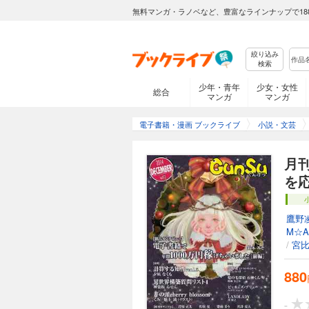
無料マンガ・ラノベなど、豊富なラインナップで18
絞り込み
検索
少年・青年
少女・女性
総合
マンガ
マンガ
電子書籍・漫画 ブックライブ
小説・文芸
月刊
を
鷹野
M☆A
/
宮
880
-