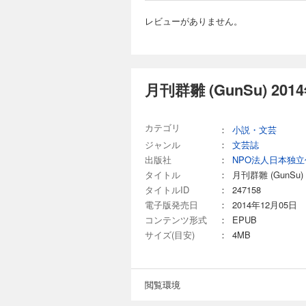
切〉 父親と幼い息
880円 (税込)
第５回〉 最終回。
レビューがありません。
世界』〈読切〉 み
2015年07月号
cherry blos
（第4回）と合川幸
ちょっとエロチックな
玻洞瑠鯉さんの読切
スタッフ：NISSY
へのインタビューを収録。今号から全て新作で
海まどか『ギソウク
月刊群雛 (GunSu) 
良拓馬『幸福すぎる
セーバー』〈読切小説
月刊群雛 (GunS
きうり『うさぎ』〈読切
880円 (税込)
カテゴリ
Kagurazaka
：
小説・文芸
作、プロモーション
2015年06月号の
ジャンル
：
文芸誌
載小説（第3回）と
出版社
：
NPO法人日本独
川畑愛さんの読み切
タイトル
：
月刊群雛 (GunSu)
と、参加者へのインタビューを収録。 山本ゆうこ『誰の手にも
タイトルID
：
247158
〈読み切り詩集〉 
電子版発売日
：
まどか『ギソウクラ
2014年12月05日
『念力少年』〈読み
コンテンツ形式
：
EPUB
月刊群雛 (GunS
刊評論・再録〉 くみ『
サイズ(目安)
：
4MB
880円 (税込)
幸田玲『伝説の古寺
YukiTANABE
2015年05月号
作、プロモーション
太郎さんの連載小説
連載小説（最終回）
閲覧環境
切り詩集。ほか、既刊再録1点と、
コラム〉 芦火屋与