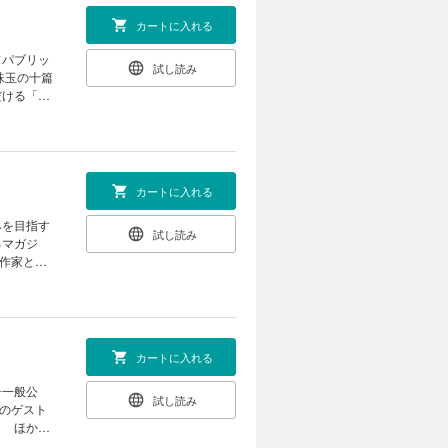
編集長コラ
ディ・間違
カートに入れる
爪による戦
いず３』
フパブリッ
試し読み
決して知ら
だける「イ
ッカークラ
愛の妻との
Ｓでの炎上
じゅうほし
カートに入れる
だ！？ ●
鳥籠の肖
みを目指す
試し読み
た第二ボタ
るマガジ
の本を買っ
はここから
へ ●鷹野
海玻洞瑠鯉
カートに入れる
』〈小説〉
命以前に戻
号一般公
試し読み
連載最終
！ ほか、