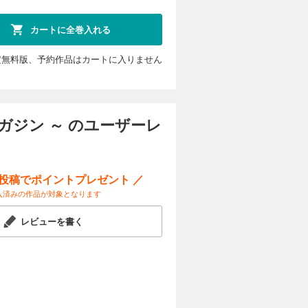
試し読み
切〉 超能
ALKERが
カートに全巻入れる
問題の意外
リアリスト
定無料版、予約作品はカートに入りません
載第２回〉
 子供の収
カートに入れる
宮球場にい
淳一『ああ
15年09
試し読み
『Ｚにやさ
るマガジン ～ のユーザーレ
インターネ
出るカボチ
外全作家の
験談 ●神
ー投稿でポイントプレゼント ／
んいち
入済みの作品が対象となります
ストの苦
カートに入れる
〉 写し出
たな出会い
レビューを書く
ディーズ作
試し読み
の指先』
ティック系
リストの苦
『絆』〈読