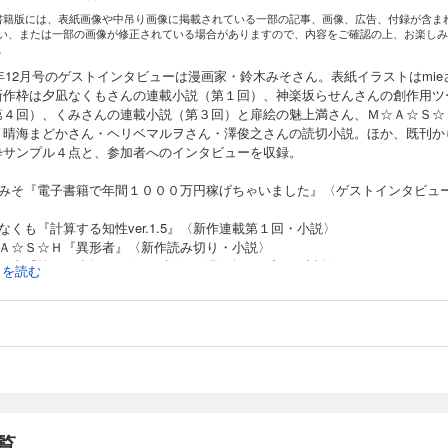
書籍版には、表紙画像や中吊り画像に掲載されている一部の記事、画像、広告、付録が含ま
い、または一部の画像が修正されている場合がありますので、内容をご確認の上、お楽しみ
。
4年12月号のゲストインタビューは漫画家・鈴木みそさん。表紙イラストはmie
新作枠は夕凪なくもさんの連載小説（第１回）、神楽坂らせんさんの創作用ツ
第４回）、くみさんの連載小説（第３回）と扉絵の魅上満さん、Ｍ☆Ａ☆Ｓ☆
・晴海まどかさん・ヘリベマルヲさん・澤俊之さんの読切小説。ほか、既刊か
粋サンプル４点と、参加者へのインタビューを収録。
木みそ『電子書籍で年間１０００万円稼げちゃいました』〈ゲストインタビュ
〉
なくも『計算する知性ver.1.5』〈新作連載第１回・小説〉
☆Ａ☆Ｓ☆Ｈ『異形者』〈新作読み切り・小説〉
塚正太『第二の少年Ａ 狂気の時代』〈既刊サンプル・小説〉
続きを読む
楽坂らせん『異世界構築質問リスト４』〈新作連載・翻訳創作用ツール〉
海まどか『髪の毛探偵 石神くん ０』〈新作読み切り・小説〉
原晃『渡洋爆撃機富嶽－極北大作戦－』〈既刊サンプル・小説〉
井の頭cherry blossom～restart～The Blue Marble』〈新作連載第３回・小
上満〈新作描きおろし・イラスト、くみコラボ扉絵〉
雨まう『こちら海老名市役所なんでも課』〈既刊サンプル・小説〉
リベマルヲ『悪魔とドライヴ ビッチェズ・ブリュー』〈新作読み切り・小説〉
俊之『ＬＡＮＤＬＡＤＹ』〈新作読み切り・小説〉
一覧