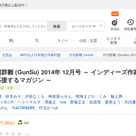
8万冊以上配信中！
Get!
セーフサーチ 中
来店pt
閲覧履
ビジネス
BL
TL
ラノベ
小説・文芸
実用
文芸誌
NPO法人日本独立作家同盟
月刊群雛 (GunS
月刊群雛 (GunSu) 
u)
群雛 (GunSu) 2014年 12月号 ～ インディーズ作
応援するマガジン ～
小説・文芸
凌
/
鈴木みそ
/
夕凪なくも
/
神楽坂らせん
/
晴海まどか
/
くみ
/
魅上満
/
☆S☆H
/
ヘリベマルヲ
/
澤俊之
/
mie
/
君塚正太
/
佐原晃
/
婆雨まう
/
月詩夏
比のん
/
YukiTANABE
/
竹元かつみ
円 (税込)
4
pt
0件