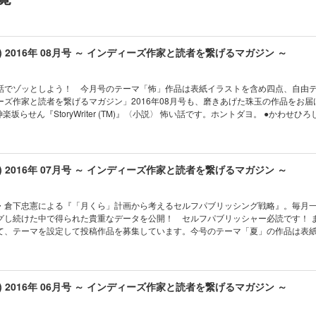
詩夏人『友達からお願いします。』〈既刊サンプル・小説〉
ie『表紙イラスト』〈新作描きおろし・表紙イラスト〉
ki TANABE〈表紙デザイニング〉
元かつみ〈編集〉
u) 2016年 08月号 ～ インディーズ作家と読者を繋げるマガジン ～
海まどか〈編集〉
野凌〈編集など〉
話でゾッとしよう！ 今月号のテーマ「怖」作品は表紙イラストを含め四点、自由
ズ作家と読者を繋げるマガジン」2016年08月号も、磨きあげた珠玉の作品をお届け！
楽坂らせん『StoryWriter (TM)』〈小説〉 怖い話です。ホントダヨ。 ●かわせひ
ブーこそ最高のスパイス。 ●にぽっくめいきんぐ『扇風機からホラー風』〈小説〉 扇
紙イラスト〉 それは憎悪を糧に侵蝕する。 ［自由テーマ作品］ ●よたか『片足だけ
セー〉 超えるべきは心の壁ではないでしょうか。 ●原田修明『いじめられっ子の恩
、いじめっ子と再び出会った。 ●芦火屋与太郎『我が国王』〈小説・連載第２回〉 フ
u) 2016年 07月号 ～ インディーズ作家と読者を繋げるマガジン ～
。 ●島田梟『読心術の達人』〈小説〉 角砂糖は左手で入れなさい。 制作チーム：
比のん／古田アダム有／原田晶文／竹元かつみ／鷹野凌 ※なお『月刊群雛』はこの号をもちまし
いままで応援ありがとうございました！
・倉下忠憲による『「月くら」計画から考えるセルフパブリッシング戦略』。毎月
し続けた中で得られた貴重なデータを公開！ セルフパブリッシャー必読です！ また、今回
て、テーマを設定して投稿作品を募集しています。今号のテーマ「夏」の作品は表
ーマ作品が三点。「インディーズ作家と読者を繋げるマガジン」2016年07月号も、
 部室の
ンボールには、ウサ耳の美少女が入っていた ●川瀬薫『静かな海の光たち』〈小説〉
生や先生、家族のお話 ●御厨〈表紙イラスト〉 ひまわりと空とワンピース、爽やかな夏
u) 2016年 06月号 ～ インディーズ作家と読者を繋げるマガジン ～
かわせひろし『太陽のホットライン』〈小説・連載最終回〉 特訓の成果は？ 胸が熱
いよ最終回！ ●儚月響『量産型女子大生』〈小説〉 あたしはクローン人間じゃない