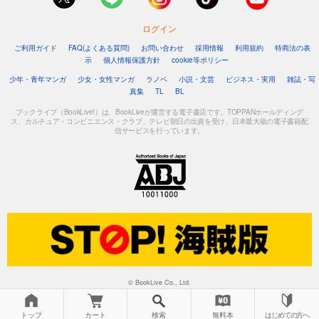
ログイン
ご利用ガイド
FAQ(よくある質問)
お問い合わせ
採用情報
利用規約
特商法の表
示
個人情報保護方針
cookie等ポリシー
少年・青年マンガ
少女・女性マンガ
ラノベ
小説・文芸
ビジネス・実用
雑誌・写
真集
TL
BL
ブックライブ（BookLive!）は、BookLiveが運営する電子書店です。TOPPANホールディング
ス、カルチュア・コンビニエンス・クラブ、テレビ朝日の出資を受け、日本最大級の電子書籍配
信サービスを行っています。
© BookLive Co., Ltd.
トップ
カート
検索
無料本
はじめての方へ