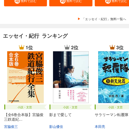
無料で読む
無料で読む
無料で読む
「エッセイ・紀行」無料一覧へ
エッセイ・紀行 ランキング
1位
2位
3位
小説・文芸
小説・文芸
小説・文芸
【全6巻合本版】宮脇俊
影まで愛して
サラリーマン転覆隊
三鉄道紀...
宮脇俊三
影山優佳
本田亮