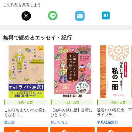
この作品を共有しよう
無料で読めるエッセイ・紀行
小説・文芸
小説・文芸
小説・文芸
この味もまたいつか恋し
【無料お試し版】台湾に
通巻1000巻記念 
くなる〈...
ひとりで...
ライブラ...
燃え殻
おがたちえ
平凡社編集部