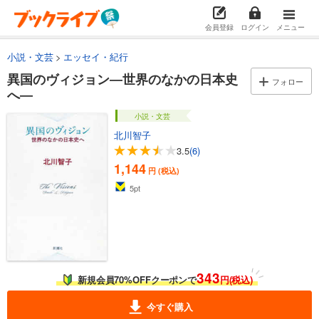
会員登録
ログイン
メニュー
小説・文芸
エッセイ・紀行
異国のヴィジョン―世界のなかの日本史
フォロー
へ―
小説・文芸
北川智子
3.5
(6)
1,144
円 (税込)
5
pt
343
新規会員70%OFFクーポンで
円(税込)
今すぐ購入